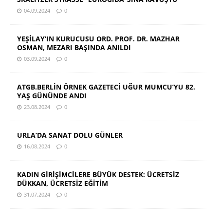
04.09.2024
0
YEŞİLAY’IN KURUCUSU ORD. PROF. DR. MAZHAR
OSMAN, MEZARI BAŞINDA ANILDI
03.09.2024
0
ATGB.BERLİN ÖRNEK GAZETECİ UĞUR MUMCU’YU 82.
YAŞ GÜNÜNDE ANDI
23.08.2024
0
URLA’DA SANAT DOLU GÜNLER
16.08.2024
0
KADIN GİRİŞİMCİLERE BÜYÜK DESTEK: ÜCRETSİZ
DÜKKAN, ÜCRETSİZ EĞİTİM
31.07.2024
0