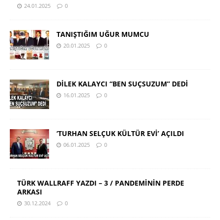
24.01.2025
0
TANIŞTIĞIM UĞUR MUMCU
20.01.2025
0
DİLEK KALAYCI “BEN SUÇSUZUM” DEDİ
16.01.2025
0
‘TURHAN SELÇUK KÜLTÜR EVİ’ AÇILDI
06.01.2025
0
TÜRK WALLRAFF YAZDI – 3 / PANDEMİNİN PERDE
ARKASI
30.12.2024
0