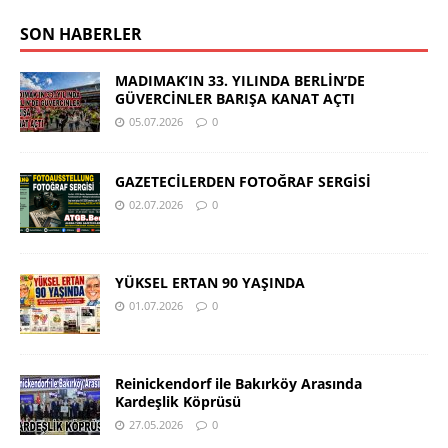
SON HABERLER
MADIMAK’IN 33. YILINDA BERLİN’DE
GÜVERCİNLER BARIŞA KANAT AÇTI
05.07.2026
0
GAZETECİLERDEN FOTOĞRAF SERGİSİ
02.07.2026
0
YÜKSEL ERTAN 90 YAŞINDA
01.07.2026
0
Reinickendorf ile Bakırköy Arasında
Kardeşlik Köprüsü
27.05.2026
0