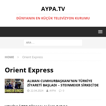
AYPA.TV
DÜNYANIN EN KÜÇÜK TELEVIZYON KURUMU
HOME
Orient Express
Orient Express
ALMAN CUMHURBAŞKANI’NIN TÜRKİYE
ZİYARETİ BAŞLADI – STEINMEIER SİRKECİ’DE
22.04.2024
AYPA
0