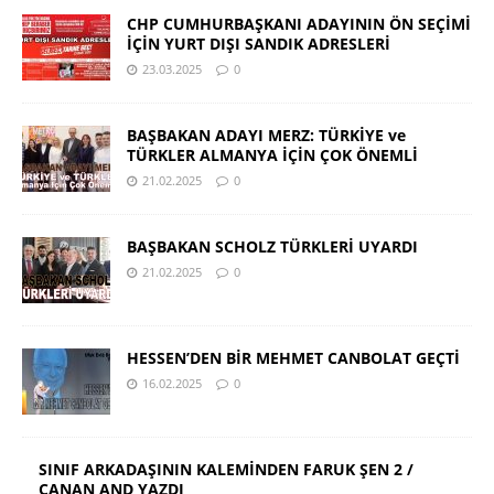
CHP CUMHURBAŞKANI ADAYININ ÖN SEÇİMİ
İÇİN YURT DIŞI SANDIK ADRESLERİ
23.03.2025
0
BAŞBAKAN ADAYI MERZ: TÜRKİYE ve
TÜRKLER ALMANYA İÇİN ÇOK ÖNEMLİ
21.02.2025
0
BAŞBAKAN SCHOLZ TÜRKLERİ UYARDI
21.02.2025
0
HESSEN’DEN BİR MEHMET CANBOLAT GEÇTİ
16.02.2025
0
SINIF ARKADAŞININ KALEMİNDEN FARUK ŞEN 2 /
CANAN AND YAZDI