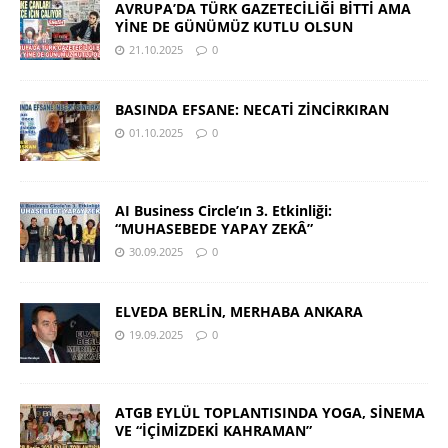
AVRUPA’DA TÜRK GAZETECİLİĞİ BİTTİ AMA
YİNE DE GÜNÜMÜZ KUTLU OLSUN
21.10.2025
0
BASINDA EFSANE: NECATİ ZİNCİRKIRAN
01.10.2025
0
AI Business Circle’ın 3. Etkinliği:
“MUHASEBEDE YAPAY ZEKÂ”
30.09.2025
0
ELVEDA BERLİN, MERHABA ANKARA
19.09.2025
0
ATGB EYLÜL TOPLANTISINDA YOGA, SİNEMA
VE “İÇİMİZDEKİ KAHRAMAN”