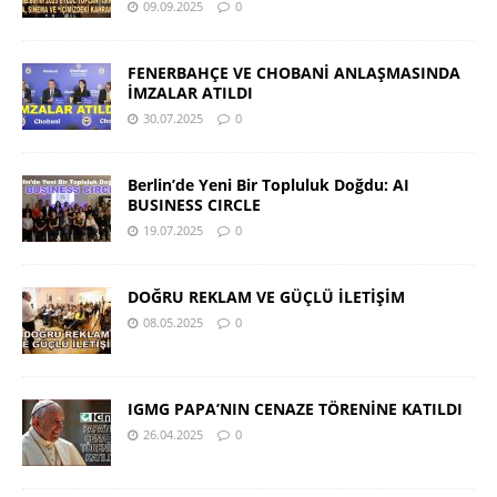
09.09.2025
0
FENERBAHÇE VE CHOBANİ ANLAŞMASINDA
İMZALAR ATILDI
30.07.2025
0
Berlin’de Yeni Bir Topluluk Doğdu: AI
BUSINESS CIRCLE
19.07.2025
0
DOĞRU REKLAM VE GÜÇLÜ İLETİŞİM
08.05.2025
0
IGMG PAPA’NIN CENAZE TÖRENİNE KATILDI
26.04.2025
0