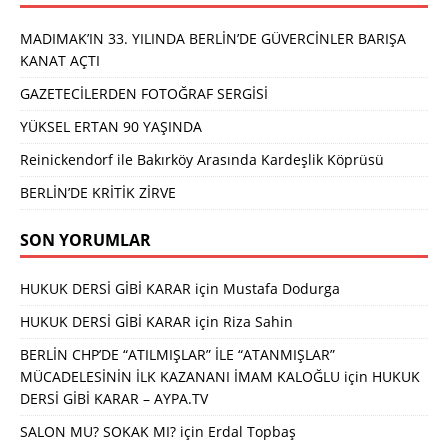
MADIMAK’IN 33. YILINDA BERLİN’DE GÜVERCİNLER BARIŞA
KANAT AÇTI
GAZETECİLERDEN FOTOĞRAF SERGİSİ
YÜKSEL ERTAN 90 YAŞINDA
Reinickendorf ile Bakırköy Arasında Kardeşlik Köprüsü
BERLİN’DE KRİTİK ZİRVE
SON YORUMLAR
HUKUK DERSİ GİBİ KARAR
için
Mustafa Dodurga
HUKUK DERSİ GİBİ KARAR
için
Riza Sahin
BERLİN CHP’DE “ATILMIŞLAR” İLE “ATANMIŞLAR”
MÜCADELESİNİN İLK KAZANANI İMAM KALOĞLU
için
HUKUK
DERSİ GİBİ KARAR – AYPA.TV
SALON MU? SOKAK MI?
için
Erdal Topbaş