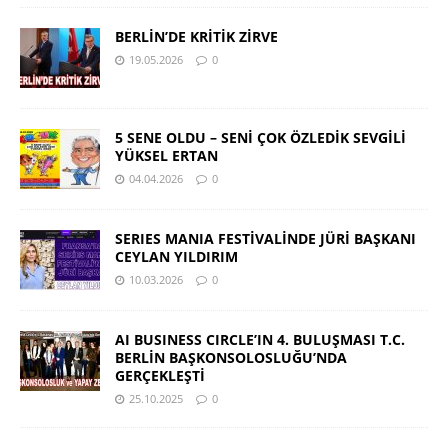
BERLİN’DE KRİTİK ZİRVE
19.05.2026
0
5 SENE OLDU – SENİ ÇOK ÖZLEDİK SEVGİLİ
YÜKSEL ERTAN
04.04.2026
0
SERIES MANIA FESTİVALİNDE JÜRİ BAŞKANI
CEYLAN YILDIRIM
10.03.2026
0
AI BUSINESS CIRCLE’IN 4. BULUŞMASI T.C.
BERLİN BAŞKONSOLOSLUĞU’NDA
GERÇEKLEŞTİ
25.10.2025
0