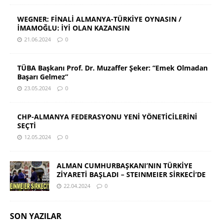
WEGNER: FİNALİ ALMANYA-TÜRKİYE OYNASIN /
İMAMOĞLU: İYİ OLAN KAZANSIN
21.06.2024
0
TÜBA Başkanı Prof. Dr. Muzaffer Şeker: “Emek Olmadan
Başarı Gelmez”
23.05.2024
0
CHP-ALMANYA FEDERASYONU YENİ YÖNETİCİLERİNİ
SEÇTİ
12.05.2024
0
ALMAN CUMHURBAŞKANI’NIN TÜRKİYE
ZİYARETİ BAŞLADI – STEINMEIER SİRKECİ’DE
22.04.2024
0
SON YAZILAR