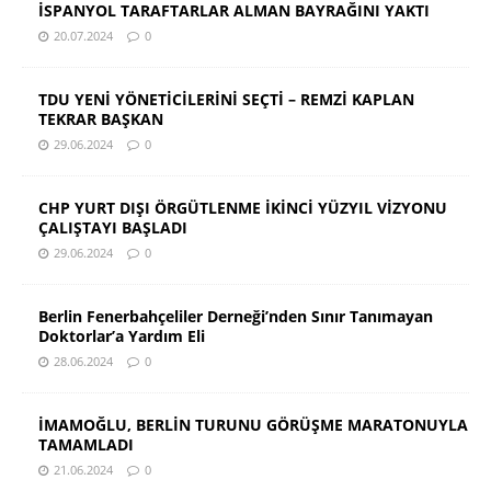
İSPANYOL TARAFTARLAR ALMAN BAYRAĞINI YAKTI
20.07.2024
0
TDU YENİ YÖNETİCİLERİNİ SEÇTİ – REMZİ KAPLAN
TEKRAR BAŞKAN
29.06.2024
0
CHP YURT DIŞI ÖRGÜTLENME İKİNCİ YÜZYIL VİZYONU
ÇALIŞTAYI BAŞLADI
29.06.2024
0
Berlin Fenerbahçeliler Derneği’nden Sınır Tanımayan
Doktorlar’a Yardım Eli
28.06.2024
0
İMAMOĞLU, BERLİN TURUNU GÖRÜŞME MARATONUYLA
TAMAMLADI
21.06.2024
0