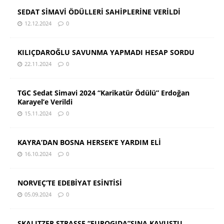
SEDAT SİMAVİ ÖDÜLLERİ SAHİPLERİNE VERİLDİ
12.12.2024
0
KILIÇDAROĞLU SAVUNMA YAPMADI HESAP SORDU
22.11.2024
0
TGC Sedat Simavi 2024 “Karikatür Ödülü” Erdoğan
Karayel’e Verildi
15.11.2024
0
KAYRA’DAN BOSNA HERSEK’E YARDIM ELİ
16.10.2024
0
NORVEÇ’TE EDEBİYAT ESİNTİSİ
05.09.2024
0
SKALITZER STRASSE “EUROGIDA”SINA KAVUŞTU