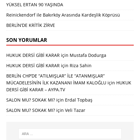
YÜKSEL ERTAN 90 YAŞINDA
Reinickendorf ile Bakırköy Arasında Kardeşlik Köprüsü
BERLİN’DE KRİTİK ZİRVE
SON YORUMLAR
HUKUK DERSİ GİBİ KARAR
için
Mustafa Dodurga
HUKUK DERSİ GİBİ KARAR
için
Riza Sahin
BERLİN CHP’DE “ATILMIŞLAR” İLE “ATANMIŞLAR”
MÜCADELESİNİN İLK KAZANANI İMAM KALOĞLU
için
HUKUK
DERSİ GİBİ KARAR – AYPA.TV
SALON MU? SOKAK MI?
için
Erdal Topbaş
SALON MU? SOKAK MI?
için
Veli Tazar