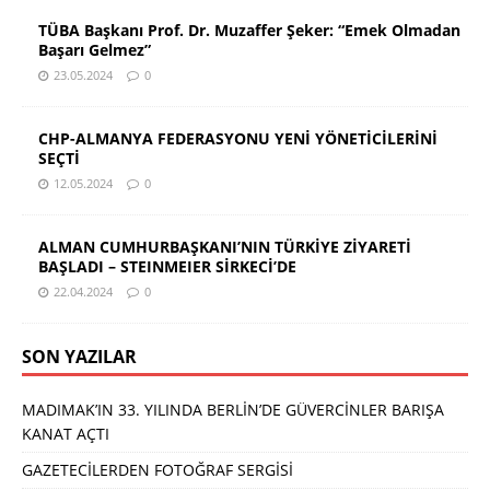
TÜBA Başkanı Prof. Dr. Muzaffer Şeker: “Emek Olmadan
Başarı Gelmez”
23.05.2024
0
CHP-ALMANYA FEDERASYONU YENİ YÖNETİCİLERİNİ
SEÇTİ
12.05.2024
0
ALMAN CUMHURBAŞKANI’NIN TÜRKİYE ZİYARETİ
BAŞLADI – STEINMEIER SİRKECİ’DE
22.04.2024
0
SON YAZILAR
MADIMAK’IN 33. YILINDA BERLİN’DE GÜVERCİNLER BARIŞA
KANAT AÇTI
GAZETECİLERDEN FOTOĞRAF SERGİSİ