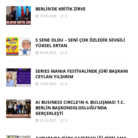
BERLİN’DE KRİTİK ZİRVE
19.05.2026
0
5 SENE OLDU – SENİ ÇOK ÖZLEDİK SEVGİLİ
YÜKSEL ERTAN
04.04.2026
0
SERIES MANIA FESTİVALİNDE JÜRİ BAŞKANI
CEYLAN YILDIRIM
10.03.2026
0
AI BUSINESS CIRCLE’IN 4. BULUŞMASI T.C.
BERLİN BAŞKONSOLOSLUĞU’NDA
GERÇEKLEŞTİ
25.10.2025
0