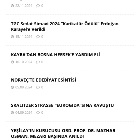
22.11.2024
0
TGC Sedat Simavi 2024 “Karikatür Ödülü” Erdoğan
Karayel’e Verildi
15.11.2024
0
KAYRA’DAN BOSNA HERSEK’E YARDIM ELİ
16.10.2024
0
NORVEÇ’TE EDEBİYAT ESİNTİSİ
05.09.2024
0
SKALITZER STRASSE “EUROGIDA”SINA KAVUŞTU
04.09.2024
0
YEŞİLAY’IN KURUCUSU ORD. PROF. DR. MAZHAR
OSMAN, MEZARI BAŞINDA ANILDI