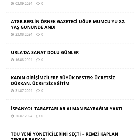
03.09.2024
0
ATGB.BERLİN ÖRNEK GAZETECİ UĞUR MUMCU’YU 82.
YAŞ GÜNÜNDE ANDI
23.08.2024
0
URLA’DA SANAT DOLU GÜNLER
16.08.2024
0
KADIN GİRİŞİMCİLERE BÜYÜK DESTEK: ÜCRETSİZ
DÜKKAN, ÜCRETSİZ EĞİTİM
31.07.2024
0
İSPANYOL TARAFTARLAR ALMAN BAYRAĞINI YAKTI
20.07.2024
0
TDU YENİ YÖNETİCİLERİNİ SEÇTİ – REMZİ KAPLAN
TEKRAR BAŞKAN