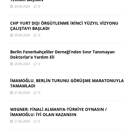
29.06.2024
0
CHP YURT DIŞI ÖRGÜTLENME İKİNCİ YÜZYIL VİZYONU
ÇALIŞTAYI BAŞLADI
29.06.2024
0
Berlin Fenerbahçeliler Derneği’nden Sınır Tanımayan
Doktorlar’a Yardım Eli
28.06.2024
0
İMAMOĞLU, BERLİN TURUNU GÖRÜŞME MARATONUYLA
TAMAMLADI
21.06.2024
0
WEGNER: FİNALİ ALMANYA-TÜRKİYE OYNASIN /
İMAMOĞLU: İYİ OLAN KAZANSIN
21.06.2024
0