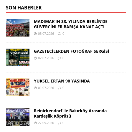
SON HABERLER
MADIMAK’IN 33. YILINDA BERLİN’DE
GÜVERCİNLER BARIŞA KANAT AÇTI
05.07.2026
0
GAZETECİLERDEN FOTOĞRAF SERGİSİ
02.07.2026
0
YÜKSEL ERTAN 90 YAŞINDA
01.07.2026
0
Reinickendorf ile Bakırköy Arasında
Kardeşlik Köprüsü
27.05.2026
0