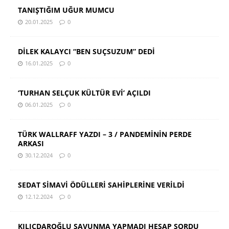
TANIŞTIĞIM UĞUR MUMCU
20.01.2025
0
DİLEK KALAYCI “BEN SUÇSUZUM” DEDİ
16.01.2025
0
‘TURHAN SELÇUK KÜLTÜR EVİ’ AÇILDI
06.01.2025
0
TÜRK WALLRAFF YAZDI – 3 / PANDEMİNİN PERDE
ARKASI
30.12.2024
0
SEDAT SİMAVİ ÖDÜLLERİ SAHİPLERİNE VERİLDİ
12.12.2024
0
KILIÇDAROĞLU SAVUNMA YAPMADI HESAP SORDU