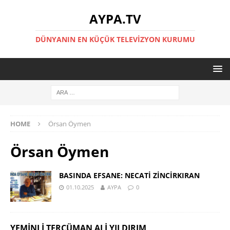
AYPA.TV
DÜNYANIN EN KÜÇÜK TELEVIZYON KURUMU
HOME
Örsan Öymen
Örsan Öymen
BASINDA EFSANE: NECATİ ZİNCİRKIRAN
01.10.2025
AYPA
0
YEMINLI TERCÜMAN ALI YILDIRIM