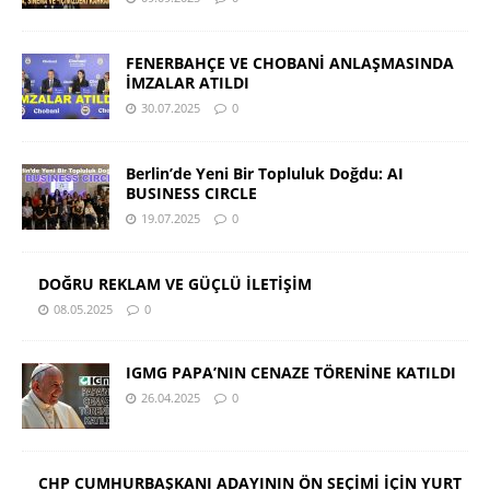
FENERBAHÇE VE CHOBANİ ANLAŞMASINDA
İMZALAR ATILDI
30.07.2025
0
Berlin’de Yeni Bir Topluluk Doğdu: AI
BUSINESS CIRCLE
19.07.2025
0
DOĞRU REKLAM VE GÜÇLÜ İLETİŞİM
08.05.2025
0
IGMG PAPA’NIN CENAZE TÖRENİNE KATILDI
26.04.2025
0
CHP CUMHURBAŞKANI ADAYININ ÖN SEÇİMİ İÇİN YURT