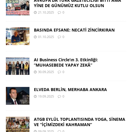
AVRUPA’DA TÜRK GAZETECİLİĞİ BİTTİ AMA
YİNE DE GÜNÜMÜZ KUTLU OLSUN
21.10.2025
0
BASINDA EFSANE: NECATİ ZİNCİRKIRAN
01.10.2025
0
AI Business Circle’ın 3. Etkinliği:
“MUHASEBEDE YAPAY ZEKÂ”
30.09.2025
0
ELVEDA BERLİN, MERHABA ANKARA
19.09.2025
0
ATGB EYLÜL TOPLANTISINDA YOGA, SİNEMA
VE “İÇİMİZDEKİ KAHRAMAN”
09.09.2025
0