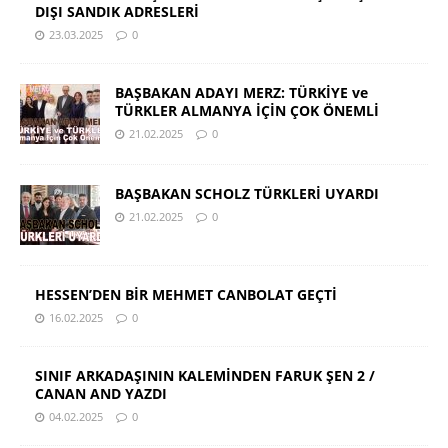
DIŞI SANDIK ADRESLERİ
23.03.2025
0
BAŞBAKAN ADAYI MERZ: TÜRKİYE ve
TÜRKLER ALMANYA İÇİN ÇOK ÖNEMLİ
21.02.2025
0
BAŞBAKAN SCHOLZ TÜRKLERİ UYARDI
21.02.2025
0
HESSEN’DEN BİR MEHMET CANBOLAT GEÇTİ
16.02.2025
0
SINIF ARKADAŞININ KALEMİNDEN FARUK ŞEN 2 /
CANAN AND YAZDI
04.02.2025
0