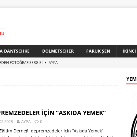
MU
A DANTSCHKE
DOLMETSCHER
FARUK ŞEN
İKİNC
RDEN FOTOĞRAF SERGİSİ
AYPA
AN 90 YAŞINDA
AYPA
YEM
f ile Bakırköy Arasında Kardeşlik Köprüsü
AYPA
İTİK ZİRVE
AYPA
33. YILINDA BERLİN’DE GÜVERCİNLER BARIŞA KANAT AÇTI
REMZEDELER İÇİN “ASKIDA YEMEK”
02.2023
AYPA
0
Eğitim Derneği depremzedeler için “Askıda Yemek”