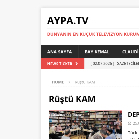
AYPA.TV
DÜNYANIN EN KÜÇÜK TELEVIZYON KURU
ANA SAYFA
BAY KEMAL
CLAUDI
[ 02.07.2026 ]
GAZETECİLE
NEWS TICKER
[ 01.07.2026 ]
YÜKSEL ERT
HOME
Rüştü KAM
[ 27.05.2026 ]
Reinickendor
[ 19.05.2026 ]
BERLİN’DE KR
Rüştü KAM
[ 05.07.2026 ]
MADIMAK’IN 
DEP
AYPA
25.
Türk 