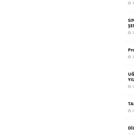
3
SI
ŞE
2
Pr
2
UĞ
YI
2
TA
2
Dİ