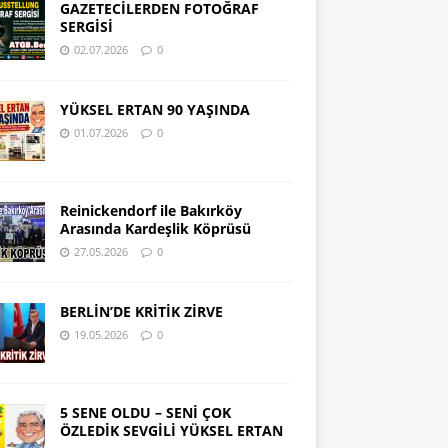
GAZETECİLERDEN FOTOĞRAF
SERGİSİ
02.07.2026
0
YÜKSEL ERTAN 90 YAŞINDA
01.07.2026
0
Reinickendorf ile Bakırköy
Arasında Kardeşlik Köprüsü
27.05.2026
0
BERLİN’DE KRİTİK ZİRVE
19.05.2026
0
5 SENE OLDU – SENİ ÇOK
ÖZLEDİK SEVGİLİ YÜKSEL ERTAN