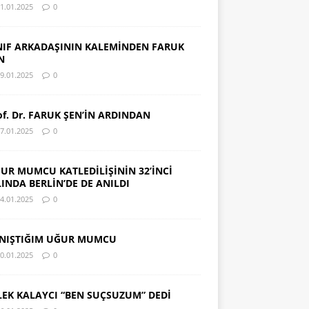
1.01.2025
0
NIF ARKADAŞININ KALEMİNDEN FARUK
N
9.01.2025
0
of. Dr. FARUK ŞEN’İN ARDINDAN
7.01.2025
0
UR MUMCU KATLEDİLİŞİNİN 32’İNCİ
LINDA BERLİN’DE DE ANILDI
4.01.2025
0
NIŞTIĞIM UĞUR MUMCU
0.01.2025
0
LEK KALAYCI “BEN SUÇSUZUM” DEDİ