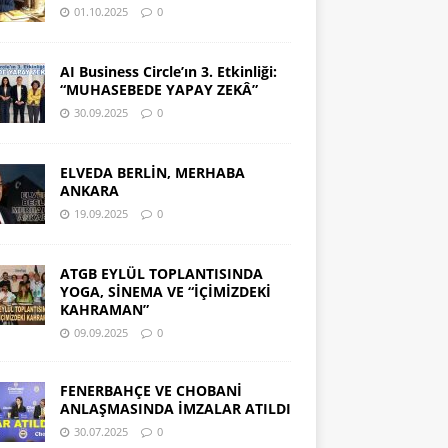
01.10.2025
0
AI Business Circle’ın 3. Etkinliği:
“MUHASEBEDE YAPAY ZEKÂ”
30.09.2025
0
ELVEDA BERLİN, MERHABA
ANKARA
19.09.2025
0
ATGB EYLÜL TOPLANTISINDA
YOGA, SİNEMA VE “İÇİMİZDEKİ
KAHRAMAN”
09.09.2025
0
FENERBAHÇE VE CHOBANİ
ANLAŞMASINDA İMZALAR ATILDI
30.07.2025
0