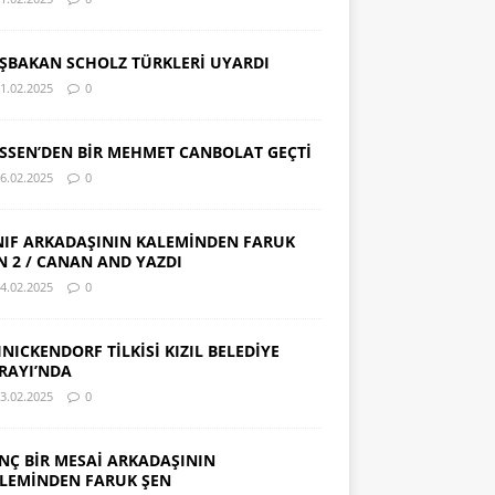
ŞBAKAN SCHOLZ TÜRKLERİ UYARDI
1.02.2025
0
SSEN’DEN BİR MEHMET CANBOLAT GEÇTİ
6.02.2025
0
NIF ARKADAŞININ KALEMİNDEN FARUK
N 2 / CANAN AND YAZDI
4.02.2025
0
INICKENDORF TİLKİSİ KIZIL BELEDİYE
RAYI’NDA
3.02.2025
0
NÇ BİR MESAİ ARKADAŞININ
LEMİNDEN FARUK ŞEN