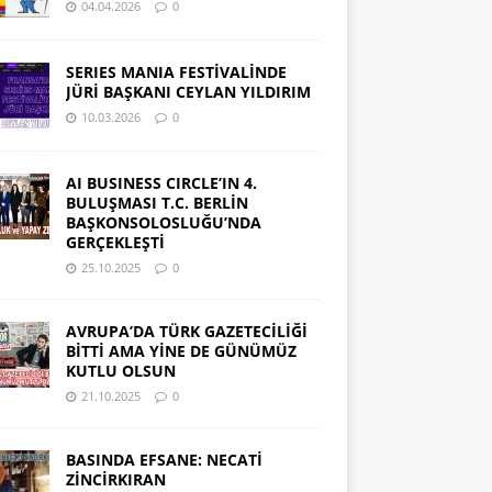
04.04.2026
0
SERIES MANIA FESTİVALİNDE
JÜRİ BAŞKANI CEYLAN YILDIRIM
10.03.2026
0
AI BUSINESS CIRCLE’IN 4.
BULUŞMASI T.C. BERLİN
BAŞKONSOLOSLUĞU’NDA
GERÇEKLEŞTİ
25.10.2025
0
AVRUPA’DA TÜRK GAZETECİLİĞİ
BİTTİ AMA YİNE DE GÜNÜMÜZ
KUTLU OLSUN
21.10.2025
0
BASINDA EFSANE: NECATİ
ZİNCİRKIRAN