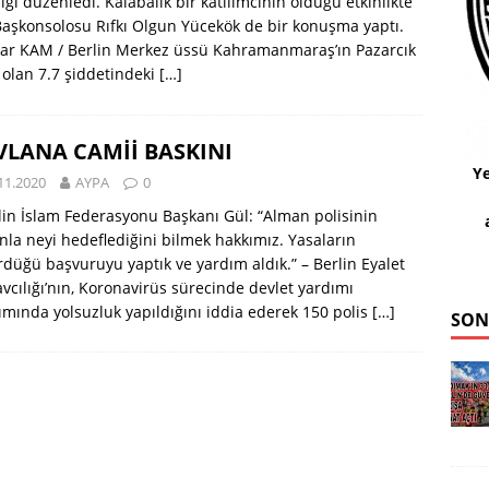
liği düzenledi. Kalabalık bir katılımcının olduğu etkinlikte
Başkonsolosu Rıfkı Olgun Yücekök de bir konuşma yaptı.
kar KAM / Berlin Merkez üssü Kahramanmaraş’ın Pazarcık
i olan 7.7 şiddetindeki
[…]
LANA CAMİİ BASKINI
Ye
11.2020
AYPA
0
lin İslam Federasyonu Başkanı Gül: “Alman polisinin
nla neyi hedeflediğini bilmek hakkımız. Yasaların
düğü başvuruyu yaptık ve yardım aldık.” – Berlin Eyalet
vcılığı’nın, Koronavirüs sürecinde devlet yardımı
ımında yolsuzluk yapıldığını iddia ederek 150 polis
[…]
SON