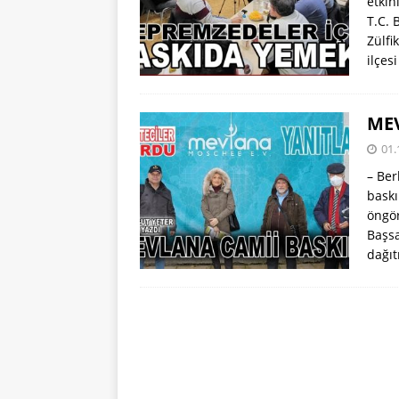
etkin
T.C. 
Zülfi
ilçes
MEV
01.
– Ber
baskı
öngör
Başsa
dağıt