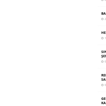
BA
2
HE
1
SI
ŞE
0
RE
SA
0
GE
KA