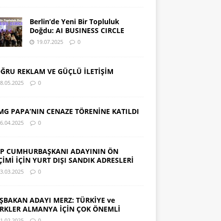
Berlin’de Yeni Bir Topluluk
Doğdu: AI BUSINESS CIRCLE
19.07.2025
0
ĞRU REKLAM VE GÜÇLÜ İLETİŞİM
8.05.2025
0
MG PAPA’NIN CENAZE TÖRENİNE KATILDI
6.04.2025
0
P CUMHURBAŞKANI ADAYININ ÖN
ÇİMİ İÇİN YURT DIŞI SANDIK ADRESLERİ
3.03.2025
0
ŞBAKAN ADAYI MERZ: TÜRKİYE ve
RKLER ALMANYA İÇİN ÇOK ÖNEMLİ
1.02.2025
0