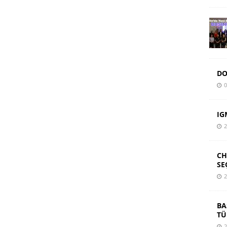
DO
0
IG
2
CH
SE
2
BA
TÜ
2