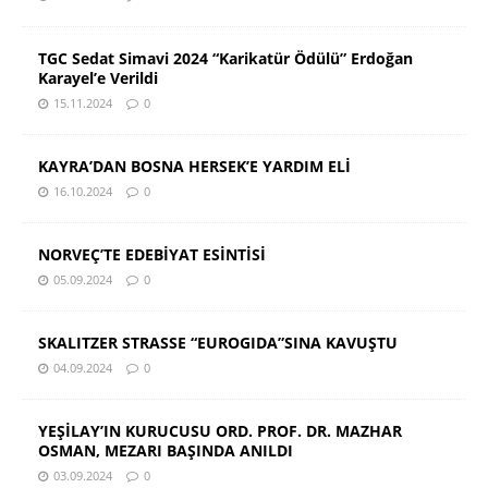
TGC Sedat Simavi 2024 “Karikatür Ödülü” Erdoğan
Karayel’e Verildi
15.11.2024
0
KAYRA’DAN BOSNA HERSEK’E YARDIM ELİ
16.10.2024
0
NORVEÇ’TE EDEBİYAT ESİNTİSİ
05.09.2024
0
SKALITZER STRASSE “EUROGIDA”SINA KAVUŞTU
04.09.2024
0
YEŞİLAY’IN KURUCUSU ORD. PROF. DR. MAZHAR
OSMAN, MEZARI BAŞINDA ANILDI
03.09.2024
0