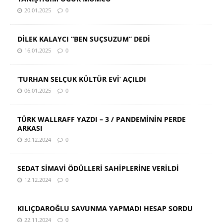
20.01.2025
0
DİLEK KALAYCI “BEN SUÇSUZUM” DEDİ
16.01.2025
0
‘TURHAN SELÇUK KÜLTÜR EVİ’ AÇILDI
06.01.2025
0
TÜRK WALLRAFF YAZDI – 3 / PANDEMİNİN PERDE
ARKASI
30.12.2024
0
SEDAT SİMAVİ ÖDÜLLERİ SAHİPLERİNE VERİLDİ
12.12.2024
0
KILIÇDAROĞLU SAVUNMA YAPMADI HESAP SORDU
22.11.2024
0