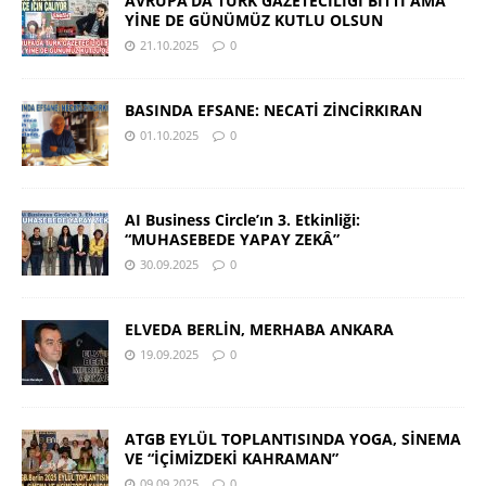
AVRUPA’DA TÜRK GAZETECİLİĞİ BİTTİ AMA
YİNE DE GÜNÜMÜZ KUTLU OLSUN
21.10.2025
0
BASINDA EFSANE: NECATİ ZİNCİRKIRAN
01.10.2025
0
AI Business Circle’ın 3. Etkinliği:
“MUHASEBEDE YAPAY ZEKÂ”
30.09.2025
0
ELVEDA BERLİN, MERHABA ANKARA
19.09.2025
0
ATGB EYLÜL TOPLANTISINDA YOGA, SİNEMA
VE “İÇİMİZDEKİ KAHRAMAN”
09.09.2025
0