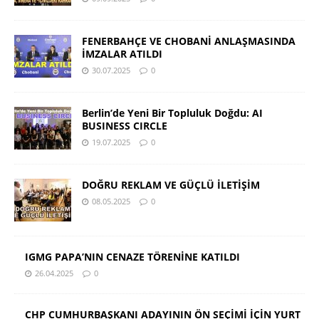
FENERBAHÇE VE CHOBANİ ANLAŞMASINDA
İMZALAR ATILDI
30.07.2025
0
Berlin’de Yeni Bir Topluluk Doğdu: AI
BUSINESS CIRCLE
19.07.2025
0
DOĞRU REKLAM VE GÜÇLÜ İLETİŞİM
08.05.2025
0
IGMG PAPA’NIN CENAZE TÖRENİNE KATILDI
26.04.2025
0
CHP CUMHURBAŞKANI ADAYININ ÖN SEÇİMİ İÇİN YURT