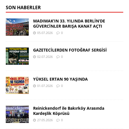
SON HABERLER
MADIMAK’IN 33. YILINDA BERLİN’DE
GÜVERCİNLER BARIŞA KANAT AÇTI
05.07.2026
0
GAZETECİLERDEN FOTOĞRAF SERGİSİ
02.07.2026
0
YÜKSEL ERTAN 90 YAŞINDA
01.07.2026
0
Reinickendorf ile Bakırköy Arasında
Kardeşlik Köprüsü
27.05.2026
0