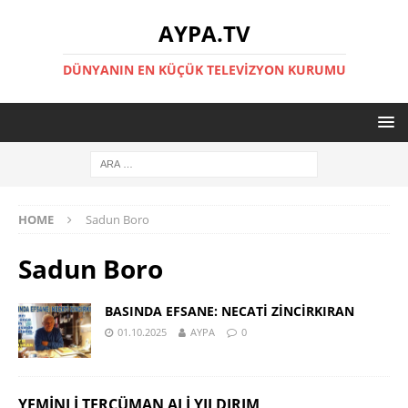
AYPA.TV
DÜNYANIN EN KÜÇÜK TELEVIZYON KURUMU
HOME
Sadun Boro
Sadun Boro
BASINDA EFSANE: NECATİ ZİNCİRKIRAN
01.10.2025
AYPA
0
YEMINLI TERCÜMAN ALI YILDIRIM