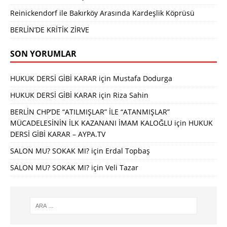
Reinickendorf ile Bakırköy Arasında Kardeşlik Köprüsü
BERLİN’DE KRİTİK ZİRVE
SON YORUMLAR
HUKUK DERSİ GİBİ KARAR
için
Mustafa Dodurga
HUKUK DERSİ GİBİ KARAR
için
Riza Sahin
BERLİN CHP’DE “ATILMIŞLAR” İLE “ATANMIŞLAR”
MÜCADELESİNİN İLK KAZANANI İMAM KALOĞLU
için
HUKUK
DERSİ GİBİ KARAR – AYPA.TV
SALON MU? SOKAK MI?
için
Erdal Topbaş
SALON MU? SOKAK MI?
için
Veli Tazar