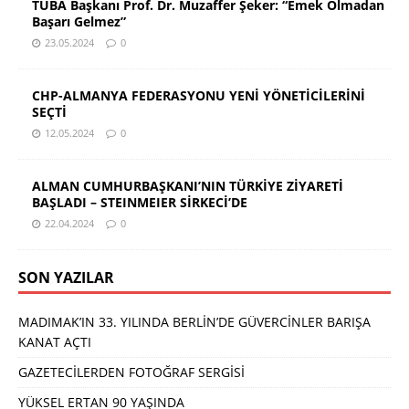
TÜBA Başkanı Prof. Dr. Muzaffer Şeker: “Emek Olmadan
Başarı Gelmez”
23.05.2024
0
CHP-ALMANYA FEDERASYONU YENİ YÖNETİCİLERİNİ
SEÇTİ
12.05.2024
0
ALMAN CUMHURBAŞKANI’NIN TÜRKİYE ZİYARETİ
BAŞLADI – STEINMEIER SİRKECİ’DE
22.04.2024
0
SON YAZILAR
MADIMAK’IN 33. YILINDA BERLİN’DE GÜVERCİNLER BARIŞA
KANAT AÇTI
GAZETECİLERDEN FOTOĞRAF SERGİSİ
YÜKSEL ERTAN 90 YAŞINDA