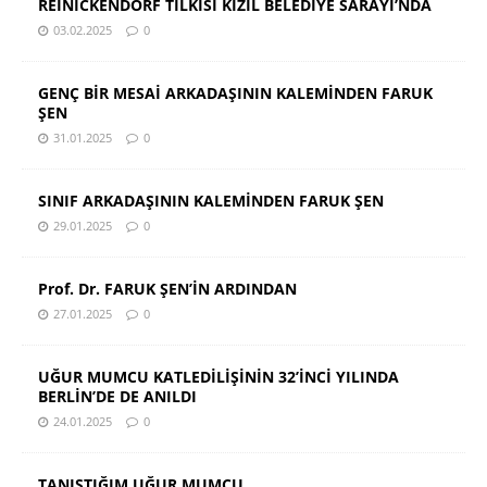
REINICKENDORF TİLKİSİ KIZIL BELEDİYE SARAYI’NDA
03.02.2025
0
GENÇ BİR MESAİ ARKADAŞININ KALEMİNDEN FARUK
ŞEN
31.01.2025
0
SINIF ARKADAŞININ KALEMİNDEN FARUK ŞEN
29.01.2025
0
Prof. Dr. FARUK ŞEN’İN ARDINDAN
27.01.2025
0
UĞUR MUMCU KATLEDİLİŞİNİN 32’İNCİ YILINDA
BERLİN’DE DE ANILDI
24.01.2025
0
TANIŞTIĞIM UĞUR MUMCU