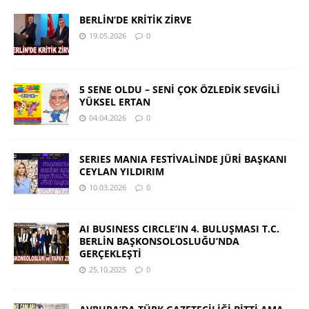
BERLİN’DE KRİTİK ZİRVE
19.05.2026
0
5 SENE OLDU – SENİ ÇOK ÖZLEDİK SEVGİLİ
YÜKSEL ERTAN
04.04.2026
0
SERIES MANIA FESTİVALİNDE JÜRİ BAŞKANI
CEYLAN YILDIRIM
10.03.2026
0
AI BUSINESS CIRCLE’IN 4. BULUŞMASI T.C.
BERLİN BAŞKONSOLOSLUĞU’NDA
GERÇEKLEŞTİ
25.10.2025
0