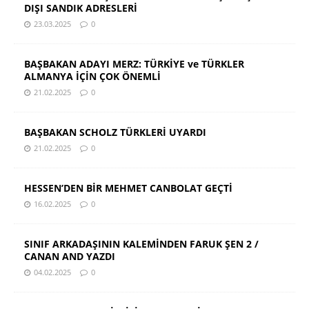
DIŞI SANDIK ADRESLERİ
23.03.2025
0
BAŞBAKAN ADAYI MERZ: TÜRKİYE ve TÜRKLER
ALMANYA İÇİN ÇOK ÖNEMLİ
21.02.2025
0
BAŞBAKAN SCHOLZ TÜRKLERİ UYARDI
21.02.2025
0
HESSEN’DEN BİR MEHMET CANBOLAT GEÇTİ
16.02.2025
0
SINIF ARKADAŞININ KALEMİNDEN FARUK ŞEN 2 /
CANAN AND YAZDI
04.02.2025
0