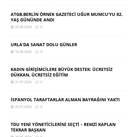
ATGB.BERLİN ÖRNEK GAZETECİ UĞUR MUMCU’YU 82.
YAŞ GÜNÜNDE ANDI
23.08.2024
0
URLA’DA SANAT DOLU GÜNLER
16.08.2024
0
KADIN GİRİŞİMCİLERE BÜYÜK DESTEK: ÜCRETSİZ
DÜKKAN, ÜCRETSİZ EĞİTİM
31.07.2024
0
İSPANYOL TARAFTARLAR ALMAN BAYRAĞINI YAKTI
20.07.2024
0
TDU YENİ YÖNETİCİLERİNİ SEÇTİ – REMZİ KAPLAN
TEKRAR BAŞKAN
29.06.2024
0