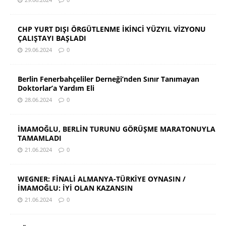
CHP YURT DIŞI ÖRGÜTLENME İKİNCİ YÜZYIL VİZYONU
ÇALIŞTAYI BAŞLADI
29.06.2024
0
Berlin Fenerbahçeliler Derneği’nden Sınır Tanımayan
Doktorlar’a Yardım Eli
28.06.2024
0
İMAMOĞLU, BERLİN TURUNU GÖRÜŞME MARATONUYLA
TAMAMLADI
21.06.2024
0
WEGNER: FİNALİ ALMANYA-TÜRKİYE OYNASIN /
İMAMOĞLU: İYİ OLAN KAZANSIN
21.06.2024
0