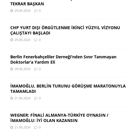
TEKRAR BAŞKAN
29.06.2024
0
CHP YURT DIŞI ÖRGÜTLENME İKİNCİ YÜZYIL VİZYONU
ÇALIŞTAYI BAŞLADI
29.06.2024
0
Berlin Fenerbahçeliler Derneği’nden Sınır Tanımayan
Doktorlar’a Yardım Eli
28.06.2024
0
İMAMOĞLU, BERLİN TURUNU GÖRÜŞME MARATONUYLA
TAMAMLADI
21.06.2024
0
WEGNER: FİNALİ ALMANYA-TÜRKİYE OYNASIN /
İMAMOĞLU: İYİ OLAN KAZANSIN
21.06.2024
0