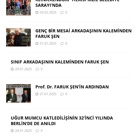
SARAYI’NDA
03.02.2025
0
GENÇ BİR MESAİ ARKADAŞININ KALEMİNDEN
FARUK ŞEN
31.01.2025
0
SINIF ARKADAŞININ KALEMİNDEN FARUK ŞEN
29.01.2025
0
Prof. Dr. FARUK ŞEN’İN ARDINDAN
27.01.2025
0
UĞUR MUMCU KATLEDİLİŞİNİN 32’İNCİ YILINDA
BERLİN’DE DE ANILDI
24.01.2025
0