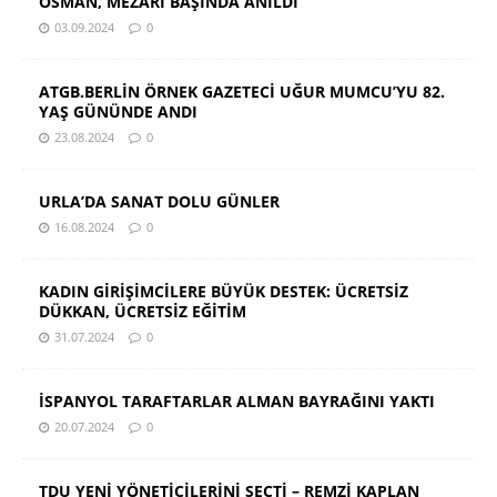
OSMAN, MEZARI BAŞINDA ANILDI
03.09.2024
0
ATGB.BERLİN ÖRNEK GAZETECİ UĞUR MUMCU’YU 82.
YAŞ GÜNÜNDE ANDI
23.08.2024
0
URLA’DA SANAT DOLU GÜNLER
16.08.2024
0
KADIN GİRİŞİMCİLERE BÜYÜK DESTEK: ÜCRETSİZ
DÜKKAN, ÜCRETSİZ EĞİTİM
31.07.2024
0
İSPANYOL TARAFTARLAR ALMAN BAYRAĞINI YAKTI
20.07.2024
0
TDU YENİ YÖNETİCİLERİNİ SEÇTİ – REMZİ KAPLAN