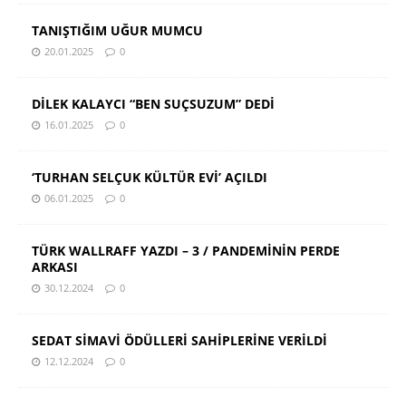
TANIŞTIĞIM UĞUR MUMCU
20.01.2025
0
DİLEK KALAYCI “BEN SUÇSUZUM” DEDİ
16.01.2025
0
‘TURHAN SELÇUK KÜLTÜR EVİ’ AÇILDI
06.01.2025
0
TÜRK WALLRAFF YAZDI – 3 / PANDEMİNİN PERDE
ARKASI
30.12.2024
0
SEDAT SİMAVİ ÖDÜLLERİ SAHİPLERİNE VERİLDİ
12.12.2024
0