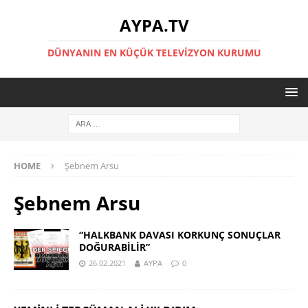
AYPA.TV
DÜNYANIN EN KÜÇÜK TELEVIZYON KURUMU
HOME
Şebnem Arsu
Şebnem Arsu
“HALKBANK DAVASI KORKUNÇ SONUÇLAR
DOĞURABİLİR”
26.02.2021
AYPA
0