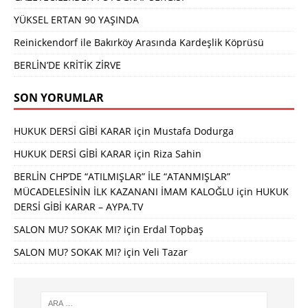
YÜKSEL ERTAN 90 YAŞINDA
Reinickendorf ile Bakırköy Arasında Kardeşlik Köprüsü
BERLİN’DE KRİTİK ZİRVE
SON YORUMLAR
HUKUK DERSİ GİBİ KARAR
için
Mustafa Dodurga
HUKUK DERSİ GİBİ KARAR
için
Riza Sahin
BERLİN CHP’DE “ATILMIŞLAR” İLE “ATANMIŞLAR”
MÜCADELESİNİN İLK KAZANANI İMAM KALOĞLU
için
HUKUK
DERSİ GİBİ KARAR – AYPA.TV
SALON MU? SOKAK MI?
için
Erdal Topbaş
SALON MU? SOKAK MI?
için
Veli Tazar