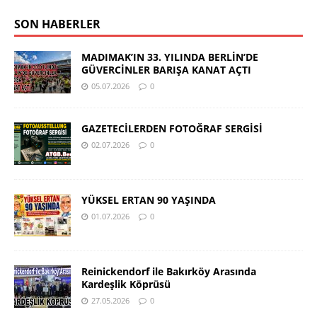
SON HABERLER
MADIMAK’IN 33. YILINDA BERLİN’DE
GÜVERCİNLER BARIŞA KANAT AÇTI
05.07.2026
0
GAZETECİLERDEN FOTOĞRAF SERGİSİ
02.07.2026
0
YÜKSEL ERTAN 90 YAŞINDA
01.07.2026
0
Reinickendorf ile Bakırköy Arasında
Kardeşlik Köprüsü
27.05.2026
0