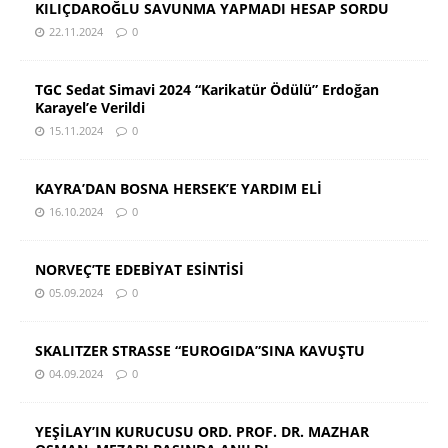
KILIÇDAROĞLU SAVUNMA YAPMADI HESAP SORDU
22.11.2024
0
TGC Sedat Simavi 2024 “Karikatür Ödülü” Erdoğan
Karayel’e Verildi
15.11.2024
0
KAYRA’DAN BOSNA HERSEK’E YARDIM ELİ
16.10.2024
0
NORVEÇ’TE EDEBİYAT ESİNTİSİ
05.09.2024
0
SKALITZER STRASSE “EUROGIDA”SINA KAVUŞTU
04.09.2024
0
YEŞİLAY’IN KURUCUSU ORD. PROF. DR. MAZHAR