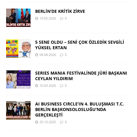
BERLİN’DE KRİTİK ZİRVE
19.05.2026
0
5 SENE OLDU – SENİ ÇOK ÖZLEDİK SEVGİLİ
YÜKSEL ERTAN
04.04.2026
0
SERIES MANIA FESTİVALİNDE JÜRİ BAŞKANI
CEYLAN YILDIRIM
10.03.2026
0
AI BUSINESS CIRCLE’IN 4. BULUŞMASI T.C.
BERLİN BAŞKONSOLOSLUĞU’NDA
GERÇEKLEŞTİ
25.10.2025
0