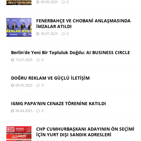
09.09.2025
0
FENERBAHÇE VE CHOBANİ ANLAŞMASINDA
İMZALAR ATILDI
30.07.2025
0
Berlin’de Yeni Bir Topluluk Doğdu: AI BUSINESS CIRCLE
19.07.2025
0
DOĞRU REKLAM VE GÜÇLÜ İLETİŞİM
08.05.2025
0
IGMG PAPA’NIN CENAZE TÖRENİNE KATILDI
26.04.2025
0
CHP CUMHURBAŞKANI ADAYININ ÖN SEÇİMİ
İÇİN YURT DIŞI SANDIK ADRESLERİ