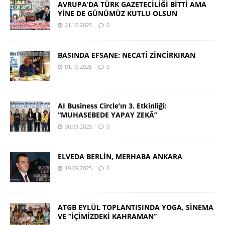
AVRUPA’DA TÜRK GAZETECİLİĞİ BİTTİ AMA
YİNE DE GÜNÜMÜZ KUTLU OLSUN
21.10.2025
0
BASINDA EFSANE: NECATİ ZİNCİRKIRAN
01.10.2025
0
AI Business Circle’ın 3. Etkinliği:
“MUHASEBEDE YAPAY ZEKÂ”
30.09.2025
0
ELVEDA BERLİN, MERHABA ANKARA
19.09.2025
0
ATGB EYLÜL TOPLANTISINDA YOGA, SİNEMA
VE “İÇİMİZDEKİ KAHRAMAN”