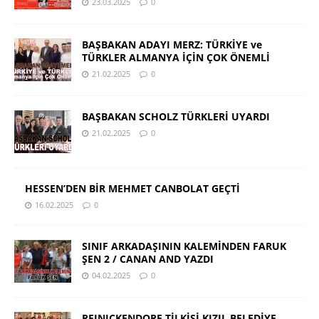
23.03.2025
0
BAŞBAKAN ADAYI MERZ: TÜRKİYE ve
TÜRKLER ALMANYA İÇİN ÇOK ÖNEMLİ
21.02.2025
0
BAŞBAKAN SCHOLZ TÜRKLERİ UYARDI
21.02.2025
0
HESSEN’DEN BİR MEHMET CANBOLAT GEÇTİ
16.02.2025
0
SINIF ARKADAŞININ KALEMİNDEN FARUK
ŞEN 2 / CANAN AND YAZDI
04.02.2025
0
REINICKENDORF TİLKİSİ KIZIL BELEDİYE