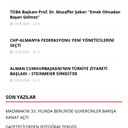
TÜBA Başkanı Prof. Dr. Muzaffer Şeker: “Emek Olmadan
Başarı Gelmez”
23.05.2024
0
CHP-ALMANYA FEDERASYONU YENİ YÖNETİCİLERİNİ
SEÇTİ
12.05.2024
0
ALMAN CUMHURBAŞKANI’NIN TÜRKİYE ZİYARETİ
BAŞLADI – STEINMEIER SİRKECİ’DE
22.04.2024
0
SON YAZILAR
MADIMAK’IN 33. YILINDA BERLİN’DE GÜVERCİNLER BARIŞA
KANAT AÇTI
GAZETECİLERDEN FOTOĞRAF SERGİSİ