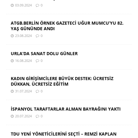
03.09.2024
0
ATGB.BERLİN ÖRNEK GAZETECİ UĞUR MUMCU’YU 82.
YAŞ GÜNÜNDE ANDI
23.08.2024
0
URLA’DA SANAT DOLU GÜNLER
16.08.2024
0
KADIN GİRİŞİMCİLERE BÜYÜK DESTEK: ÜCRETSİZ
DÜKKAN, ÜCRETSİZ EĞİTİM
31.07.2024
0
İSPANYOL TARAFTARLAR ALMAN BAYRAĞINI YAKTI
20.07.2024
0
TDU YENİ YÖNETİCİLERİNİ SEÇTİ – REMZİ KAPLAN