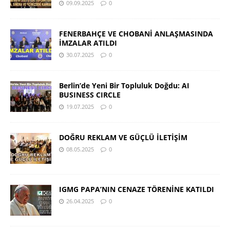
09.09.2025
0
FENERBAHÇE VE CHOBANİ ANLAŞMASINDA
İMZALAR ATILDI
30.07.2025
0
Berlin’de Yeni Bir Topluluk Doğdu: AI
BUSINESS CIRCLE
19.07.2025
0
DOĞRU REKLAM VE GÜÇLÜ İLETİŞİM
08.05.2025
0
IGMG PAPA’NIN CENAZE TÖRENİNE KATILDI
26.04.2025
0