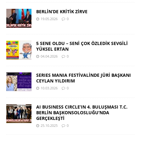
BERLİN’DE KRİTİK ZİRVE
19.05.2026
0
5 SENE OLDU – SENİ ÇOK ÖZLEDİK SEVGİLİ
YÜKSEL ERTAN
04.04.2026
0
SERIES MANIA FESTİVALİNDE JÜRİ BAŞKANI
CEYLAN YILDIRIM
10.03.2026
0
AI BUSINESS CIRCLE’IN 4. BULUŞMASI T.C.
BERLİN BAŞKONSOLOSLUĞU’NDA
GERÇEKLEŞTİ
25.10.2025
0