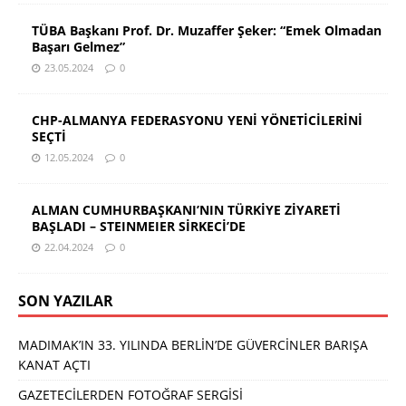
TÜBA Başkanı Prof. Dr. Muzaffer Şeker: “Emek Olmadan
Başarı Gelmez”
23.05.2024
0
CHP-ALMANYA FEDERASYONU YENİ YÖNETİCİLERİNİ
SEÇTİ
12.05.2024
0
ALMAN CUMHURBAŞKANI’NIN TÜRKİYE ZİYARETİ
BAŞLADI – STEINMEIER SİRKECİ’DE
22.04.2024
0
SON YAZILAR
MADIMAK’IN 33. YILINDA BERLİN’DE GÜVERCİNLER BARIŞA
KANAT AÇTI
GAZETECİLERDEN FOTOĞRAF SERGİSİ