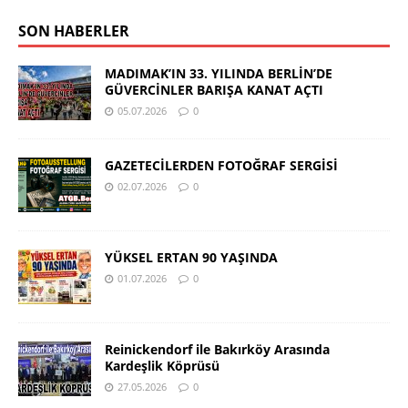
SON HABERLER
MADIMAK’IN 33. YILINDA BERLİN’DE
GÜVERCİNLER BARIŞA KANAT AÇTI
05.07.2026
0
GAZETECİLERDEN FOTOĞRAF SERGİSİ
02.07.2026
0
YÜKSEL ERTAN 90 YAŞINDA
01.07.2026
0
Reinickendorf ile Bakırköy Arasında
Kardeşlik Köprüsü
27.05.2026
0