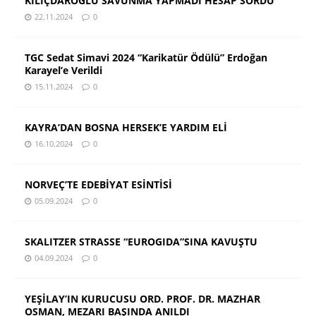
KILIÇDAROĞLU SAVUNMA YAPMADI HESAP SORDU
22.11.2024
0
TGC Sedat Simavi 2024 “Karikatür Ödülü” Erdoğan
Karayel’e Verildi
15.11.2024
0
KAYRA’DAN BOSNA HERSEK’E YARDIM ELİ
16.10.2024
0
NORVEÇ’TE EDEBİYAT ESİNTİSİ
05.09.2024
0
SKALITZER STRASSE “EUROGIDA”SINA KAVUŞTU
04.09.2024
0
YEŞİLAY’IN KURUCUSU ORD. PROF. DR. MAZHAR
OSMAN, MEZARI BAŞINDA ANILDI