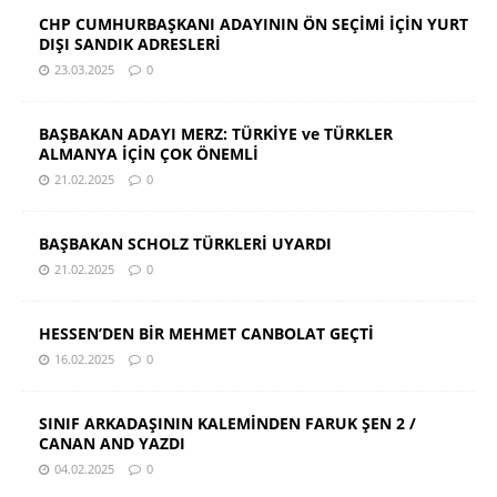
CHP CUMHURBAŞKANI ADAYININ ÖN SEÇİMİ İÇİN YURT
DIŞI SANDIK ADRESLERİ
23.03.2025
0
BAŞBAKAN ADAYI MERZ: TÜRKİYE ve TÜRKLER
ALMANYA İÇİN ÇOK ÖNEMLİ
21.02.2025
0
BAŞBAKAN SCHOLZ TÜRKLERİ UYARDI
21.02.2025
0
HESSEN’DEN BİR MEHMET CANBOLAT GEÇTİ
16.02.2025
0
SINIF ARKADAŞININ KALEMİNDEN FARUK ŞEN 2 /
CANAN AND YAZDI
04.02.2025
0