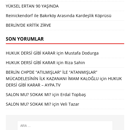
YÜKSEL ERTAN 90 YAŞINDA
Reinickendorf ile Bakırköy Arasında Kardeşlik Köprüsü
BERLİN’DE KRİTİK ZİRVE
SON YORUMLAR
HUKUK DERSİ GİBİ KARAR
için
Mustafa Dodurga
HUKUK DERSİ GİBİ KARAR
için
Riza Sahin
BERLİN CHP’DE “ATILMIŞLAR” İLE “ATANMIŞLAR”
MÜCADELESİNİN İLK KAZANANI İMAM KALOĞLU
için
HUKUK
DERSİ GİBİ KARAR – AYPA.TV
SALON MU? SOKAK MI?
için
Erdal Topbaş
SALON MU? SOKAK MI?
için
Veli Tazar