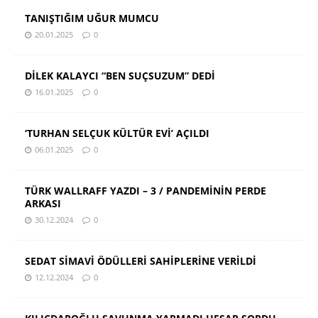
TANIŞTIĞIM UĞUR MUMCU
20.01.2025
0
DİLEK KALAYCI “BEN SUÇSUZUM” DEDİ
16.01.2025
0
‘TURHAN SELÇUK KÜLTÜR EVİ’ AÇILDI
06.01.2025
0
TÜRK WALLRAFF YAZDI – 3 / PANDEMİNİN PERDE
ARKASI
30.12.2024
0
SEDAT SİMAVİ ÖDÜLLERİ SAHİPLERİNE VERİLDİ
12.12.2024
0