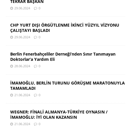
TEKRAR BAŞKAN
29.06.2024
0
CHP YURT DIŞI ÖRGÜTLENME İKİNCİ YÜZYIL VİZYONU
ÇALIŞTAYI BAŞLADI
29.06.2024
0
Berlin Fenerbahçeliler Derneği’nden Sınır Tanımayan
Doktorlar’a Yardım Eli
28.06.2024
0
İMAMOĞLU, BERLİN TURUNU GÖRÜŞME MARATONUYLA
TAMAMLADI
21.06.2024
0
WEGNER: FİNALİ ALMANYA-TÜRKİYE OYNASIN /
İMAMOĞLU: İYİ OLAN KAZANSIN
21.06.2024
0