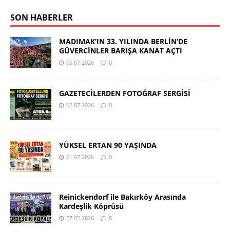
SON HABERLER
MADIMAK’IN 33. YILINDA BERLİN’DE
GÜVERCİNLER BARIŞA KANAT AÇTI
05.07.2026
0
GAZETECİLERDEN FOTOĞRAF SERGİSİ
02.07.2026
0
YÜKSEL ERTAN 90 YAŞINDA
01.07.2026
0
Reinickendorf ile Bakırköy Arasında
Kardeşlik Köprüsü
27.05.2026
0