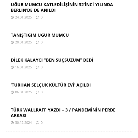
UĞUR MUMCU KATLEDİLİŞİNİN 32’İNCİ YILINDA
BERLİN’DE DE ANILDI
24.01.2025
0
TANIŞTIĞIM UĞUR MUMCU
20.01.2025
0
DİLEK KALAYCI “BEN SUÇSUZUM” DEDİ
16.01.2025
0
‘TURHAN SELÇUK KÜLTÜR EVİ’ AÇILDI
06.01.2025
0
TÜRK WALLRAFF YAZDI – 3 / PANDEMİNİN PERDE
ARKASI
30.12.2024
0