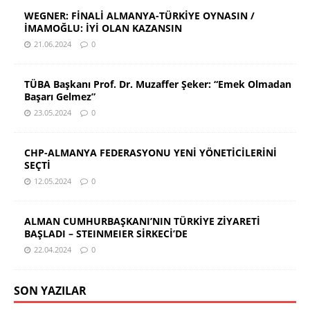
WEGNER: FİNALİ ALMANYA-TÜRKİYE OYNASIN /
İMAMOĞLU: İYİ OLAN KAZANSIN
21.06.2024
0
TÜBA Başkanı Prof. Dr. Muzaffer Şeker: “Emek Olmadan
Başarı Gelmez”
23.05.2024
0
CHP-ALMANYA FEDERASYONU YENİ YÖNETİCİLERİNİ
SEÇTİ
12.05.2024
0
ALMAN CUMHURBAŞKANI’NIN TÜRKİYE ZİYARETİ
BAŞLADI – STEINMEIER SİRKECİ’DE
22.04.2024
0
SON YAZILAR