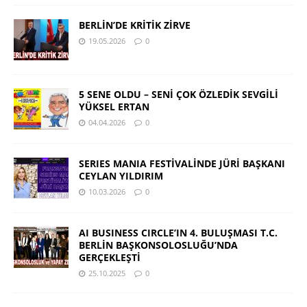
BERLİN’DE KRİTİK ZİRVE
19.05.2026
0
5 SENE OLDU – SENİ ÇOK ÖZLEDİK SEVGİLİ
YÜKSEL ERTAN
04.04.2026
0
SERIES MANIA FESTİVALİNDE JÜRİ BAŞKANI
CEYLAN YILDIRIM
10.03.2026
0
AI BUSINESS CIRCLE’IN 4. BULUŞMASI T.C.
BERLİN BAŞKONSOLOSLUĞU’NDA
GERÇEKLEŞTİ
25.10.2025
0