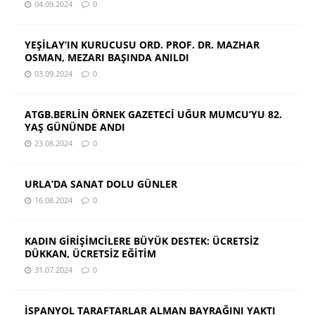
04.09.2024
0
YEŞİLAY’IN KURUCUSU ORD. PROF. DR. MAZHAR
OSMAN, MEZARI BAŞINDA ANILDI
03.09.2024
0
ATGB.BERLİN ÖRNEK GAZETECİ UĞUR MUMCU’YU 82.
YAŞ GÜNÜNDE ANDI
23.08.2024
0
URLA’DA SANAT DOLU GÜNLER
16.08.2024
0
KADIN GİRİŞİMCİLERE BÜYÜK DESTEK: ÜCRETSİZ
DÜKKAN, ÜCRETSİZ EĞİTİM
31.07.2024
0
İSPANYOL TARAFTARLAR ALMAN BAYRAĞINI YAKTI