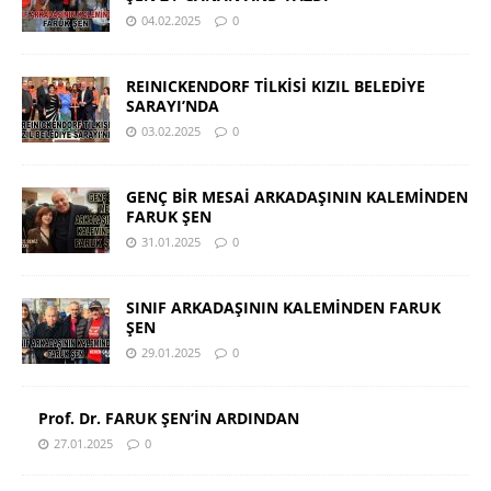
04.02.2025
0
REINICKENDORF TİLKİSİ KIZIL BELEDİYE
SARAYI’NDA
03.02.2025
0
GENÇ BİR MESAİ ARKADAŞININ KALEMİNDEN
FARUK ŞEN
31.01.2025
0
SINIF ARKADAŞININ KALEMİNDEN FARUK
ŞEN
29.01.2025
0
Prof. Dr. FARUK ŞEN’İN ARDINDAN
27.01.2025
0