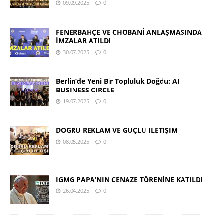
09.09.2025
0
FENERBAHÇE VE CHOBANİ ANLAŞMASINDA
İMZALAR ATILDI
30.07.2025
0
Berlin’de Yeni Bir Topluluk Doğdu: AI
BUSINESS CIRCLE
19.07.2025
0
DOĞRU REKLAM VE GÜÇLÜ İLETİŞİM
08.05.2025
0
IGMG PAPA’NIN CENAZE TÖRENİNE KATILDI
26.04.2025
0