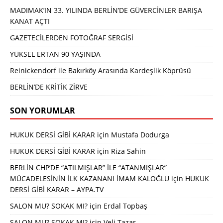
MADIMAK’IN 33. YILINDA BERLİN’DE GÜVERCİNLER BARIŞA
KANAT AÇTI
GAZETECİLERDEN FOTOĞRAF SERGİSİ
YÜKSEL ERTAN 90 YAŞINDA
Reinickendorf ile Bakırköy Arasında Kardeşlik Köprüsü
BERLİN’DE KRİTİK ZİRVE
SON YORUMLAR
HUKUK DERSİ GİBİ KARAR
için
Mustafa Dodurga
HUKUK DERSİ GİBİ KARAR
için
Riza Sahin
BERLİN CHP’DE “ATILMIŞLAR” İLE “ATANMIŞLAR”
MÜCADELESİNİN İLK KAZANANI İMAM KALOĞLU
için
HUKUK
DERSİ GİBİ KARAR – AYPA.TV
SALON MU? SOKAK MI?
için
Erdal Topbaş
SALON MU? SOKAK MI?
için
Veli Tazar