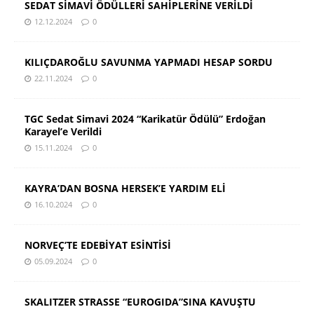
SEDAT SİMAVİ ÖDÜLLERİ SAHİPLERİNE VERİLDİ
12.12.2024
0
KILIÇDAROĞLU SAVUNMA YAPMADI HESAP SORDU
22.11.2024
0
TGC Sedat Simavi 2024 “Karikatür Ödülü” Erdoğan
Karayel’e Verildi
15.11.2024
0
KAYRA’DAN BOSNA HERSEK’E YARDIM ELİ
16.10.2024
0
NORVEÇ’TE EDEBİYAT ESİNTİSİ
05.09.2024
0
SKALITZER STRASSE “EUROGIDA”SINA KAVUŞTU