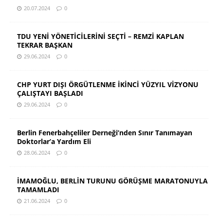
20.07.2024
0
TDU YENİ YÖNETİCİLERİNİ SEÇTİ – REMZİ KAPLAN
TEKRAR BAŞKAN
29.06.2024
0
CHP YURT DIŞI ÖRGÜTLENME İKİNCİ YÜZYIL VİZYONU
ÇALIŞTAYI BAŞLADI
29.06.2024
0
Berlin Fenerbahçeliler Derneği’nden Sınır Tanımayan
Doktorlar’a Yardım Eli
28.06.2024
0
İMAMOĞLU, BERLİN TURUNU GÖRÜŞME MARATONUYLA
TAMAMLADI
21.06.2024
0