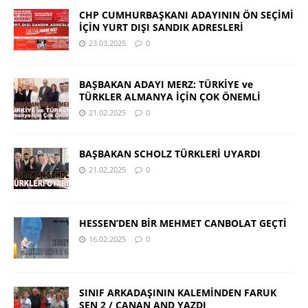
CHP CUMHURBAŞKANI ADAYININ ÖN SEÇİMİ
İÇİN YURT DIŞI SANDIK ADRESLERİ
23.03.2025
0
BAŞBAKAN ADAYI MERZ: TÜRKİYE ve
TÜRKLER ALMANYA İÇİN ÇOK ÖNEMLİ
21.02.2025
0
BAŞBAKAN SCHOLZ TÜRKLERİ UYARDI
21.02.2025
0
HESSEN’DEN BİR MEHMET CANBOLAT GEÇTİ
16.02.2025
0
SINIF ARKADAŞININ KALEMİNDEN FARUK
ŞEN 2 / CANAN AND YAZDI