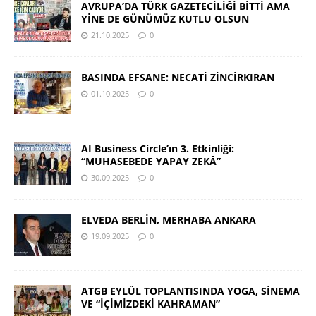
AVRUPA’DA TÜRK GAZETECİLİĞİ BİTTİ AMA
YİNE DE GÜNÜMÜZ KUTLU OLSUN
21.10.2025
0
BASINDA EFSANE: NECATİ ZİNCİRKIRAN
01.10.2025
0
AI Business Circle’ın 3. Etkinliği:
“MUHASEBEDE YAPAY ZEKÂ”
30.09.2025
0
ELVEDA BERLİN, MERHABA ANKARA
19.09.2025
0
ATGB EYLÜL TOPLANTISINDA YOGA, SİNEMA
VE “İÇİMİZDEKİ KAHRAMAN”