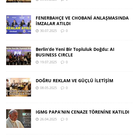
FENERBAHÇE VE CHOBANİ ANLAŞMASINDA
İMZALAR ATILDI
30.07.2025
0
Berlin’de Yeni Bir Topluluk Doğdu: AI
BUSINESS CIRCLE
19.07.2025
0
DOĞRU REKLAM VE GÜÇLÜ İLETİŞİM
08.05.2025
0
IGMG PAPA’NIN CENAZE TÖRENİNE KATILDI
26.04.2025
0