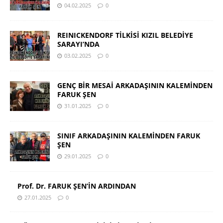
04.02.2025
0
REINICKENDORF TİLKİSİ KIZIL BELEDİYE
SARAYI’NDA
03.02.2025
0
GENÇ BİR MESAİ ARKADAŞININ KALEMİNDEN
FARUK ŞEN
31.01.2025
0
SINIF ARKADAŞININ KALEMİNDEN FARUK
ŞEN
29.01.2025
0
Prof. Dr. FARUK ŞEN’İN ARDINDAN
27.01.2025
0