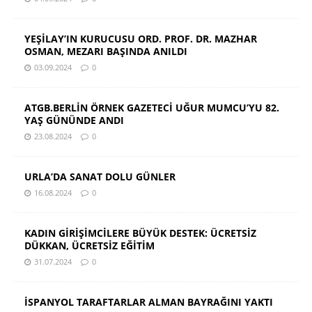
YEŞİLAY’IN KURUCUSU ORD. PROF. DR. MAZHAR
OSMAN, MEZARI BAŞINDA ANILDI
03.09.2024
0
ATGB.BERLİN ÖRNEK GAZETECİ UĞUR MUMCU’YU 82.
YAŞ GÜNÜNDE ANDI
23.08.2024
0
URLA’DA SANAT DOLU GÜNLER
16.08.2024
0
KADIN GİRİŞİMCİLERE BÜYÜK DESTEK: ÜCRETSİZ
DÜKKAN, ÜCRETSİZ EĞİTİM
31.07.2024
0
İSPANYOL TARAFTARLAR ALMAN BAYRAĞINI YAKTI