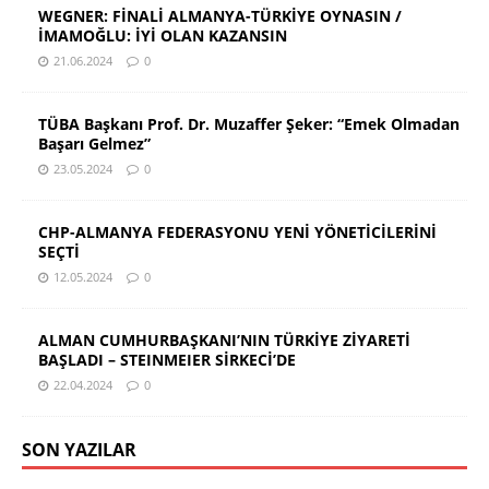
WEGNER: FİNALİ ALMANYA-TÜRKİYE OYNASIN /
İMAMOĞLU: İYİ OLAN KAZANSIN
21.06.2024
0
TÜBA Başkanı Prof. Dr. Muzaffer Şeker: “Emek Olmadan
Başarı Gelmez”
23.05.2024
0
CHP-ALMANYA FEDERASYONU YENİ YÖNETİCİLERİNİ
SEÇTİ
12.05.2024
0
ALMAN CUMHURBAŞKANI’NIN TÜRKİYE ZİYARETİ
BAŞLADI – STEINMEIER SİRKECİ’DE
22.04.2024
0
SON YAZILAR