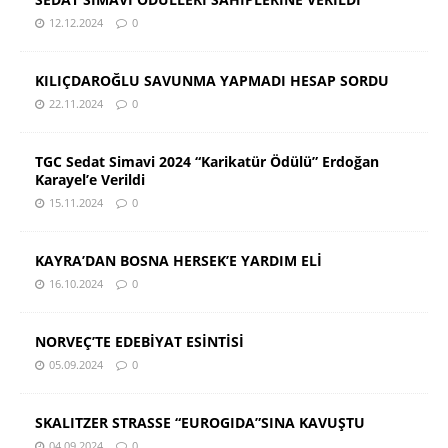
12.12.2024
0
KILIÇDAROĞLU SAVUNMA YAPMADI HESAP SORDU
22.11.2024
0
TGC Sedat Simavi 2024 “Karikatür Ödülü” Erdoğan
Karayel’e Verildi
15.11.2024
0
KAYRA’DAN BOSNA HERSEK’E YARDIM ELİ
16.10.2024
0
NORVEÇ’TE EDEBİYAT ESİNTİSİ
05.09.2024
0
SKALITZER STRASSE “EUROGIDA”SINA KAVUŞTU
04.09.2024
0