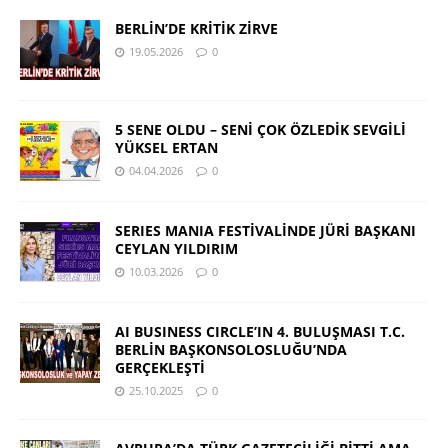
BERLİN’DE KRİTİK ZİRVE
19.05.2026
0
5 SENE OLDU – SENİ ÇOK ÖZLEDİK SEVGİLİ
YÜKSEL ERTAN
04.04.2026
0
SERIES MANIA FESTİVALİNDE JÜRİ BAŞKANI
CEYLAN YILDIRIM
10.03.2026
0
AI BUSINESS CIRCLE’IN 4. BULUŞMASI T.C.
BERLİN BAŞKONSOLOSLUĞU’NDA
GERÇEKLEŞTİ
25.10.2025
0