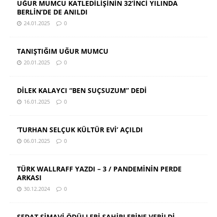
UĞUR MUMCU KATLEDİLİŞİNİN 32’İNCİ YILINDA
BERLİN’DE DE ANILDI
24.01.2025
0
TANIŞTIĞIM UĞUR MUMCU
20.01.2025
0
DİLEK KALAYCI “BEN SUÇSUZUM” DEDİ
16.01.2025
0
‘TURHAN SELÇUK KÜLTÜR EVİ’ AÇILDI
06.01.2025
0
TÜRK WALLRAFF YAZDI – 3 / PANDEMİNİN PERDE
ARKASI
30.12.2024
0
SEDAT SİMAVİ ÖDÜLLERİ SAHİPLERİNE VERİLDİ