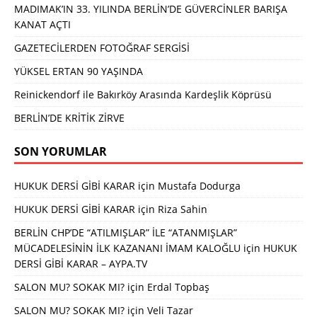
MADIMAK’IN 33. YILINDA BERLİN’DE GÜVERCİNLER BARIŞA
KANAT AÇTI
GAZETECİLERDEN FOTOĞRAF SERGİSİ
YÜKSEL ERTAN 90 YAŞINDA
Reinickendorf ile Bakırköy Arasında Kardeşlik Köprüsü
BERLİN’DE KRİTİK ZİRVE
SON YORUMLAR
HUKUK DERSİ GİBİ KARAR
için
Mustafa Dodurga
HUKUK DERSİ GİBİ KARAR
için
Riza Sahin
BERLİN CHP’DE “ATILMIŞLAR” İLE “ATANMIŞLAR”
MÜCADELESİNİN İLK KAZANANI İMAM KALOĞLU
için
HUKUK
DERSİ GİBİ KARAR – AYPA.TV
SALON MU? SOKAK MI?
için
Erdal Topbaş
SALON MU? SOKAK MI?
için
Veli Tazar