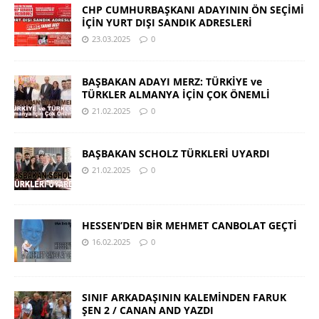
CHP CUMHURBAŞKANI ADAYININ ÖN SEÇİMİ
İÇİN YURT DIŞI SANDIK ADRESLERİ
23.03.2025
0
BAŞBAKAN ADAYI MERZ: TÜRKİYE ve
TÜRKLER ALMANYA İÇİN ÇOK ÖNEMLİ
21.02.2025
0
BAŞBAKAN SCHOLZ TÜRKLERİ UYARDI
21.02.2025
0
HESSEN’DEN BİR MEHMET CANBOLAT GEÇTİ
16.02.2025
0
SINIF ARKADAŞININ KALEMİNDEN FARUK
ŞEN 2 / CANAN AND YAZDI