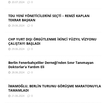
20.07.2024
0
TDU YENİ YÖNETİCİLERİNİ SEÇTİ – REMZİ KAPLAN
TEKRAR BAŞKAN
29.06.2024
0
CHP YURT DIŞI ÖRGÜTLENME İKİNCİ YÜZYIL VİZYONU
ÇALIŞTAYI BAŞLADI
29.06.2024
0
Berlin Fenerbahçeliler Derneği’nden Sınır Tanımayan
Doktorlar’a Yardım Eli
28.06.2024
0
İMAMOĞLU, BERLİN TURUNU GÖRÜŞME MARATONUYLA
TAMAMLADI
21.06.2024
0