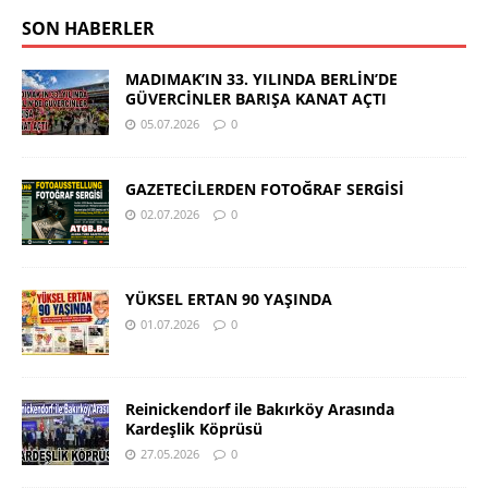
SON HABERLER
MADIMAK’IN 33. YILINDA BERLİN’DE
GÜVERCİNLER BARIŞA KANAT AÇTI
05.07.2026
0
GAZETECİLERDEN FOTOĞRAF SERGİSİ
02.07.2026
0
YÜKSEL ERTAN 90 YAŞINDA
01.07.2026
0
Reinickendorf ile Bakırköy Arasında
Kardeşlik Köprüsü
27.05.2026
0