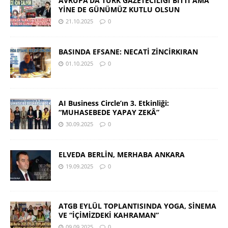
AVRUPA’DA TÜRK GAZETECİLİĞİ BİTTİ AMA
YİNE DE GÜNÜMÜZ KUTLU OLSUN
21.10.2025
0
BASINDA EFSANE: NECATİ ZİNCİRKIRAN
01.10.2025
0
AI Business Circle’ın 3. Etkinliği:
“MUHASEBEDE YAPAY ZEKÂ”
30.09.2025
0
ELVEDA BERLİN, MERHABA ANKARA
19.09.2025
0
ATGB EYLÜL TOPLANTISINDA YOGA, SİNEMA
VE “İÇİMİZDEKİ KAHRAMAN”
09.09.2025
0