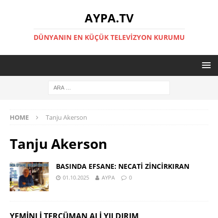
AYPA.TV
DÜNYANIN EN KÜÇÜK TELEVIZYON KURUMU
HOME
Tanju Akerson
Tanju Akerson
BASINDA EFSANE: NECATİ ZİNCİRKIRAN
01.10.2025
AYPA
0
YEMINLI TERCÜMAN ALI YILDIRIM