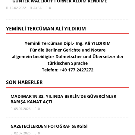
“GÜNTER WALLRAFF’I ÖRNEK ALDIM KENDİME”
12.02.2022
AYPA
0
YEMINLI TERCÜMAN ALI YILDIRIM
Yeminli Tercüman Dipl.- Ing. Ali YILDIRIM
Für die Berliner Gerichte und Notare
allgemein beeidigter Dolmetscher und Übersetzer der
türkischen Sprache
Telefon: +49 177 2427272
SON HABERLER
MADIMAK’IN 33. YILINDA BERLİN’DE GÜVERCİNLER
BARIŞA KANAT AÇTI
05.07.2026
0
GAZETECİLERDEN FOTOĞRAF SERGİSİ
02.07.2026
0