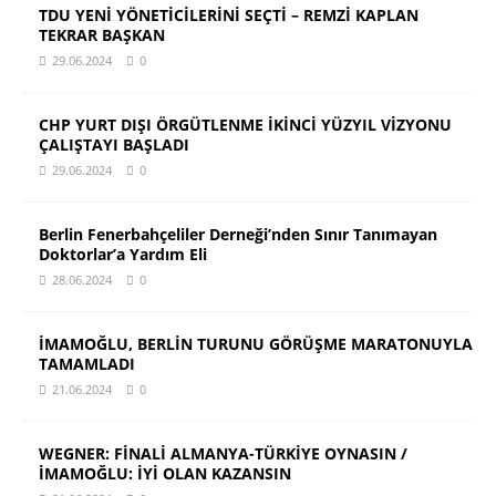
TDU YENİ YÖNETİCİLERİNİ SEÇTİ – REMZİ KAPLAN
TEKRAR BAŞKAN
29.06.2024
0
CHP YURT DIŞI ÖRGÜTLENME İKİNCİ YÜZYIL VİZYONU
ÇALIŞTAYI BAŞLADI
29.06.2024
0
Berlin Fenerbahçeliler Derneği’nden Sınır Tanımayan
Doktorlar’a Yardım Eli
28.06.2024
0
İMAMOĞLU, BERLİN TURUNU GÖRÜŞME MARATONUYLA
TAMAMLADI
21.06.2024
0
WEGNER: FİNALİ ALMANYA-TÜRKİYE OYNASIN /
İMAMOĞLU: İYİ OLAN KAZANSIN