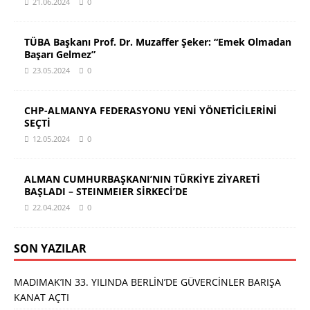
21.06.2024
0
TÜBA Başkanı Prof. Dr. Muzaffer Şeker: “Emek Olmadan
Başarı Gelmez”
23.05.2024
0
CHP-ALMANYA FEDERASYONU YENİ YÖNETİCİLERİNİ
SEÇTİ
12.05.2024
0
ALMAN CUMHURBAŞKANI’NIN TÜRKİYE ZİYARETİ
BAŞLADI – STEINMEIER SİRKECİ’DE
22.04.2024
0
SON YAZILAR
MADIMAK’IN 33. YILINDA BERLİN’DE GÜVERCİNLER BARIŞA
KANAT AÇTI