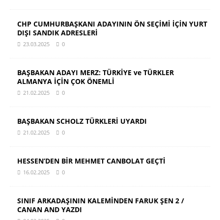
CHP CUMHURBAŞKANI ADAYININ ÖN SEÇİMİ İÇİN YURT
DIŞI SANDIK ADRESLERİ
23.03.2025
0
BAŞBAKAN ADAYI MERZ: TÜRKİYE ve TÜRKLER
ALMANYA İÇİN ÇOK ÖNEMLİ
21.02.2025
0
BAŞBAKAN SCHOLZ TÜRKLERİ UYARDI
21.02.2025
0
HESSEN’DEN BİR MEHMET CANBOLAT GEÇTİ
16.02.2025
0
SINIF ARKADAŞININ KALEMİNDEN FARUK ŞEN 2 /
CANAN AND YAZDI