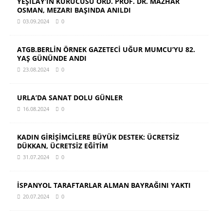
YEŞİLAY’IN KURUCUSU ORD. PROF. DR. MAZHAR
OSMAN, MEZARI BAŞINDA ANILDI
03.09.2024
0
ATGB.BERLİN ÖRNEK GAZETECİ UĞUR MUMCU’YU 82.
YAŞ GÜNÜNDE ANDI
23.08.2024
0
URLA’DA SANAT DOLU GÜNLER
16.08.2024
0
KADIN GİRİŞİMCİLERE BÜYÜK DESTEK: ÜCRETSİZ
DÜKKAN, ÜCRETSİZ EĞİTİM
31.07.2024
0
İSPANYOL TARAFTARLAR ALMAN BAYRAĞINI YAKTI
20.07.2024
0