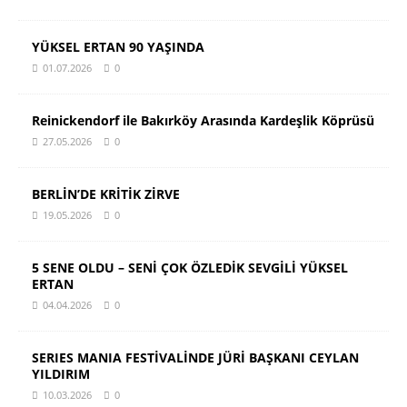
YÜKSEL ERTAN 90 YAŞINDA
01.07.2026
0
Reinickendorf ile Bakırköy Arasında Kardeşlik Köprüsü
27.05.2026
0
BERLİN’DE KRİTİK ZİRVE
19.05.2026
0
5 SENE OLDU – SENİ ÇOK ÖZLEDİK SEVGİLİ YÜKSEL
ERTAN
04.04.2026
0
SERIES MANIA FESTİVALİNDE JÜRİ BAŞKANI CEYLAN
YILDIRIM
10.03.2026
0