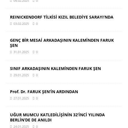
04.02.2025
0
REINICKENDORF TİLKİSİ KIZIL BELEDİYE SARAYI’NDA
03.02.2025
0
GENÇ BİR MESAİ ARKADAŞININ KALEMİNDEN FARUK
ŞEN
31.01.2025
0
SINIF ARKADAŞININ KALEMİNDEN FARUK ŞEN
29.01.2025
0
Prof. Dr. FARUK ŞEN’İN ARDINDAN
27.01.2025
0
UĞUR MUMCU KATLEDİLİŞİNİN 32’İNCİ YILINDA
BERLİN’DE DE ANILDI
24.01.2025
0