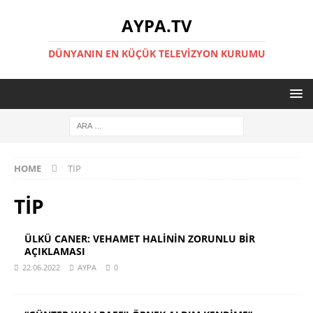
AYPA.TV
DÜNYANIN EN KÜÇÜK TELEVIZYON KURUMU
HOME
TİP
TİP
ÜLKÜ CANER: VEHAMET HALİNİN ZORUNLU BİR
AÇIKLAMASI
22.06.2022
AYPA
0