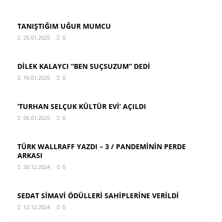
TANIŞTIĞIM UĞUR MUMCU
20.01.2025
0
DİLEK KALAYCI “BEN SUÇSUZUM” DEDİ
16.01.2025
0
‘TURHAN SELÇUK KÜLTÜR EVİ’ AÇILDI
06.01.2025
0
TÜRK WALLRAFF YAZDI – 3 / PANDEMİNİN PERDE
ARKASI
30.12.2024
0
SEDAT SİMAVİ ÖDÜLLERİ SAHİPLERİNE VERİLDİ
12.12.2024
0