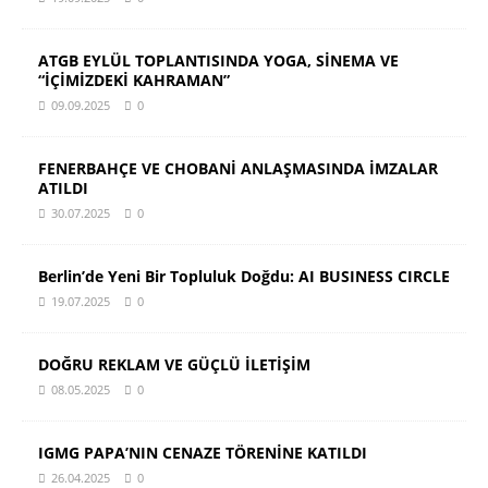
ATGB EYLÜL TOPLANTISINDA YOGA, SİNEMA VE
“İÇİMİZDEKİ KAHRAMAN”
09.09.2025
0
FENERBAHÇE VE CHOBANİ ANLAŞMASINDA İMZALAR
ATILDI
30.07.2025
0
Berlin’de Yeni Bir Topluluk Doğdu: AI BUSINESS CIRCLE
19.07.2025
0
DOĞRU REKLAM VE GÜÇLÜ İLETİŞİM
08.05.2025
0
IGMG PAPA’NIN CENAZE TÖRENİNE KATILDI
26.04.2025
0