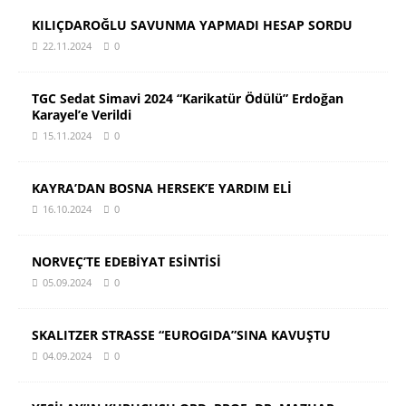
KILIÇDAROĞLU SAVUNMA YAPMADI HESAP SORDU
22.11.2024
0
TGC Sedat Simavi 2024 “Karikatür Ödülü” Erdoğan
Karayel’e Verildi
15.11.2024
0
KAYRA’DAN BOSNA HERSEK’E YARDIM ELİ
16.10.2024
0
NORVEÇ’TE EDEBİYAT ESİNTİSİ
05.09.2024
0
SKALITZER STRASSE “EUROGIDA”SINA KAVUŞTU
04.09.2024
0