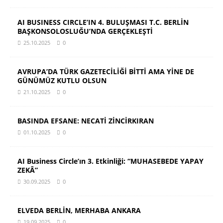
AI BUSINESS CIRCLE’IN 4. BULUŞMASI T.C. BERLİN
BAŞKONSOLOSLUĞU’NDA GERÇEKLEŞTİ
25.10.2025
0
AVRUPA’DA TÜRK GAZETECİLİĞİ BİTTİ AMA YİNE DE
GÜNÜMÜZ KUTLU OLSUN
21.10.2025
0
BASINDA EFSANE: NECATİ ZİNCİRKIRAN
01.10.2025
0
AI Business Circle’ın 3. Etkinliği: “MUHASEBEDE YAPAY
ZEKÂ”
30.09.2025
0
ELVEDA BERLİN, MERHABA ANKARA
19.09.2025
0