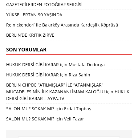
GAZETECİLERDEN FOTOĞRAF SERGİSİ
YÜKSEL ERTAN 90 YAŞINDA
Reinickendorf ile Bakırköy Arasında Kardeşlik Köprüsü
BERLİN’DE KRİTİK ZİRVE
SON YORUMLAR
HUKUK DERSİ GİBİ KARAR
için
Mustafa Dodurga
HUKUK DERSİ GİBİ KARAR
için
Riza Sahin
BERLİN CHP’DE “ATILMIŞLAR” İLE “ATANMIŞLAR”
MÜCADELESİNİN İLK KAZANANI İMAM KALOĞLU
için
HUKUK
DERSİ GİBİ KARAR – AYPA.TV
SALON MU? SOKAK MI?
için
Erdal Topbaş
SALON MU? SOKAK MI?
için
Veli Tazar