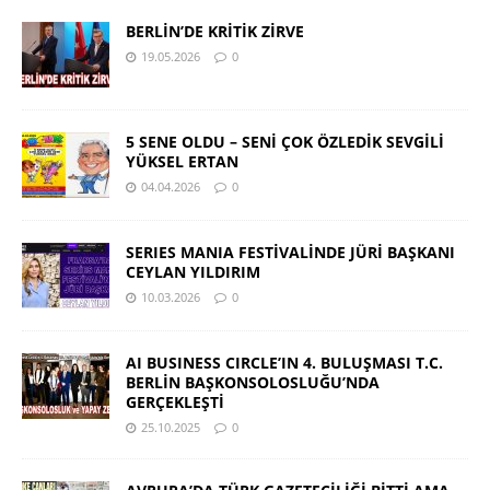
BERLİN’DE KRİTİK ZİRVE
19.05.2026
0
5 SENE OLDU – SENİ ÇOK ÖZLEDİK SEVGİLİ
YÜKSEL ERTAN
04.04.2026
0
SERIES MANIA FESTİVALİNDE JÜRİ BAŞKANI
CEYLAN YILDIRIM
10.03.2026
0
AI BUSINESS CIRCLE’IN 4. BULUŞMASI T.C.
BERLİN BAŞKONSOLOSLUĞU’NDA
GERÇEKLEŞTİ
25.10.2025
0