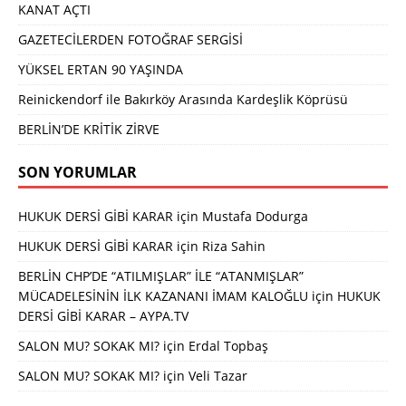
KANAT AÇTI
GAZETECİLERDEN FOTOĞRAF SERGİSİ
YÜKSEL ERTAN 90 YAŞINDA
Reinickendorf ile Bakırköy Arasında Kardeşlik Köprüsü
BERLİN’DE KRİTİK ZİRVE
SON YORUMLAR
HUKUK DERSİ GİBİ KARAR
için
Mustafa Dodurga
HUKUK DERSİ GİBİ KARAR
için
Riza Sahin
BERLİN CHP’DE “ATILMIŞLAR” İLE “ATANMIŞLAR”
MÜCADELESİNİN İLK KAZANANI İMAM KALOĞLU
için
HUKUK
DERSİ GİBİ KARAR – AYPA.TV
SALON MU? SOKAK MI?
için
Erdal Topbaş
SALON MU? SOKAK MI?
için
Veli Tazar