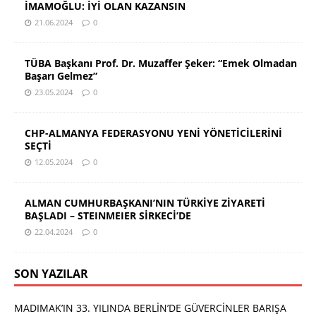
İMAMOĞLU: İYİ OLAN KAZANSIN
21.06.2024
0
TÜBA Başkanı Prof. Dr. Muzaffer Şeker: “Emek Olmadan
Başarı Gelmez”
23.05.2024
0
CHP-ALMANYA FEDERASYONU YENİ YÖNETİCİLERİNİ
SEÇTİ
12.05.2024
0
ALMAN CUMHURBAŞKANI’NIN TÜRKİYE ZİYARETİ
BAŞLADI – STEINMEIER SİRKECİ’DE
22.04.2024
0
SON YAZILAR
MADIMAK’IN 33. YILINDA BERLİN’DE GÜVERCİNLER BARIŞA