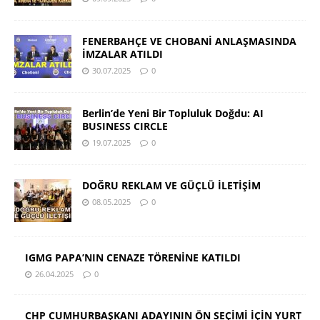
FENERBAHÇE VE CHOBANİ ANLAŞMASINDA
İMZALAR ATILDI
30.07.2025
0
Berlin’de Yeni Bir Topluluk Doğdu: AI
BUSINESS CIRCLE
19.07.2025
0
DOĞRU REKLAM VE GÜÇLÜ İLETİŞİM
08.05.2025
0
IGMG PAPA’NIN CENAZE TÖRENİNE KATILDI
26.04.2025
0
CHP CUMHURBAŞKANI ADAYININ ÖN SEÇİMİ İÇİN YURT