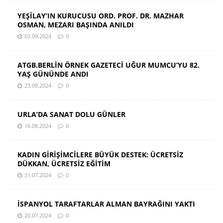
YEŞİLAY’IN KURUCUSU ORD. PROF. DR. MAZHAR
OSMAN, MEZARI BAŞINDA ANILDI
03.09.2024
0
ATGB.BERLİN ÖRNEK GAZETECİ UĞUR MUMCU’YU 82.
YAŞ GÜNÜNDE ANDI
23.08.2024
0
URLA’DA SANAT DOLU GÜNLER
16.08.2024
0
KADIN GİRİŞİMCİLERE BÜYÜK DESTEK: ÜCRETSİZ
DÜKKAN, ÜCRETSİZ EĞİTİM
31.07.2024
0
İSPANYOL TARAFTARLAR ALMAN BAYRAĞINI YAKTI
20.07.2024
0