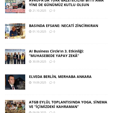
AVRUPA’DA TÜRK GAZETECİLİĞİ BİTTİ AMA
YİNE DE GÜNÜMÜZ KUTLU OLSUN
21.10.2025
0
BASINDA EFSANE: NECATİ ZİNCİRKIRAN
01.10.2025
0
AI Business Circle’ın 3. Etkinliği:
“MUHASEBEDE YAPAY ZEKÂ”
30.09.2025
0
ELVEDA BERLİN, MERHABA ANKARA
19.09.2025
0
ATGB EYLÜL TOPLANTISINDA YOGA, SİNEMA
VE “İÇİMİZDEKİ KAHRAMAN”
09.09.2025
0