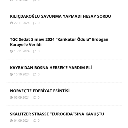
KILIÇDAROĞLU SAVUNMA YAPMADI HESAP SORDU
22.11.2024
0
TGC Sedat Simavi 2024 “Karikatür Ödülü” Erdoğan
Karayel’e Verildi
15.11.2024
0
KAYRA’DAN BOSNA HERSEK’E YARDIM ELİ
16.10.2024
0
NORVEÇ’TE EDEBİYAT ESİNTİSİ
05.09.2024
0
SKALITZER STRASSE “EUROGIDA”SINA KAVUŞTU
04.09.2024
0