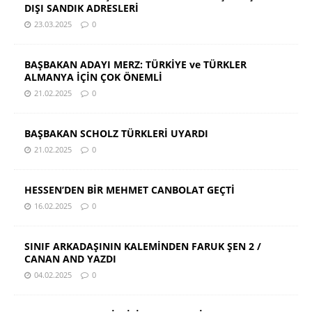
DIŞI SANDIK ADRESLERİ
23.03.2025
0
BAŞBAKAN ADAYI MERZ: TÜRKİYE ve TÜRKLER
ALMANYA İÇİN ÇOK ÖNEMLİ
21.02.2025
0
BAŞBAKAN SCHOLZ TÜRKLERİ UYARDI
21.02.2025
0
HESSEN’DEN BİR MEHMET CANBOLAT GEÇTİ
16.02.2025
0
SINIF ARKADAŞININ KALEMİNDEN FARUK ŞEN 2 /
CANAN AND YAZDI
04.02.2025
0