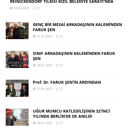
REINICKENDORF TİLKİSİ KIZIL BELEDİYE SARAYI’NDA
03.02.2025
0
GENÇ BİR MESAİ ARKADAŞININ KALEMİNDEN
FARUK ŞEN
31.01.2025
0
SINIF ARKADAŞININ KALEMİNDEN FARUK
ŞEN
29.01.2025
0
Prof. Dr. FARUK ŞEN’İN ARDINDAN
27.01.2025
0
UĞUR MUMCU KATLEDİLİŞİNİN 32’İNCİ
YILINDA BERLİN’DE DE ANILDI
24.01.2025
0