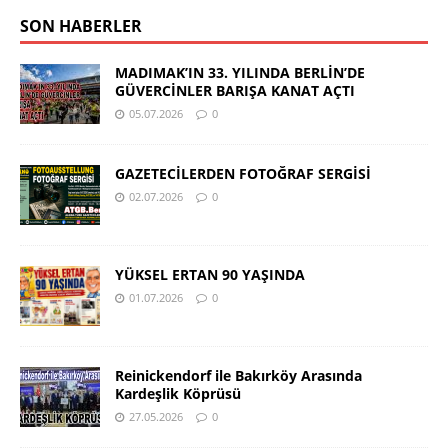
SON HABERLER
MADIMAK’IN 33. YILINDA BERLİN’DE
GÜVERCİNLER BARIŞA KANAT AÇTI
05.07.2026
0
GAZETECİLERDEN FOTOĞRAF SERGİSİ
02.07.2026
0
YÜKSEL ERTAN 90 YAŞINDA
01.07.2026
0
Reinickendorf ile Bakırköy Arasında
Kardeşlik Köprüsü
27.05.2026
0