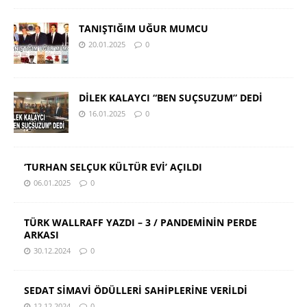
TANIŞTIĞIM UĞUR MUMCU
20.01.2025
0
DİLEK KALAYCI “BEN SUÇSUZUM” DEDİ
16.01.2025
0
‘TURHAN SELÇUK KÜLTÜR EVİ’ AÇILDI
06.01.2025
0
TÜRK WALLRAFF YAZDI – 3 / PANDEMİNİN PERDE
ARKASI
30.12.2024
0
SEDAT SİMAVİ ÖDÜLLERİ SAHİPLERİNE VERİLDİ
12.12.2024
0