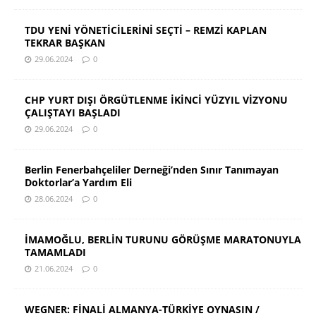
TDU YENİ YÖNETİCİLERİNİ SEÇTİ – REMZİ KAPLAN
TEKRAR BAŞKAN
29.06.2024
0
CHP YURT DIŞI ÖRGÜTLENME İKİNCİ YÜZYIL VİZYONU
ÇALIŞTAYI BAŞLADI
29.06.2024
0
Berlin Fenerbahçeliler Derneği’nden Sınır Tanımayan
Doktorlar’a Yardım Eli
28.06.2024
0
İMAMOĞLU, BERLİN TURUNU GÖRÜŞME MARATONUYLA
TAMAMLADI
21.06.2024
0
WEGNER: FİNALİ ALMANYA-TÜRKİYE OYNASIN /