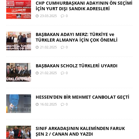
CHP CUMHURBAŞKANI ADAYININ ÖN SEÇİMİ
İÇİN YURT DIŞI SANDIK ADRESLERİ
23.03.2025
0
BAŞBAKAN ADAYI MERZ: TÜRKİYE ve
TÜRKLER ALMANYA İÇİN ÇOK ÖNEMLİ
21.02.2025
0
BAŞBAKAN SCHOLZ TÜRKLERİ UYARDI
21.02.2025
0
HESSEN’DEN BİR MEHMET CANBOLAT GEÇTİ
16.02.2025
0
SINIF ARKADAŞININ KALEMİNDEN FARUK
ŞEN 2 / CANAN AND YAZDI