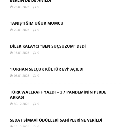
BERLİN’DE DE ANILDI
24.01.2025
0
TANIŞTIĞIM UĞUR MUMCU
20.01.2025
0
DİLEK KALAYCI “BEN SUÇSUZUM” DEDİ
16.01.2025
0
‘TURHAN SELÇUK KÜLTÜR EVİ’ AÇILDI
06.01.2025
0
TÜRK WALLRAFF YAZDI – 3 / PANDEMİNİN PERDE
ARKASI
30.12.2024
0
SEDAT SİMAVİ ÖDÜLLERİ SAHİPLERİNE VERİLDİ
12.12.2024
0