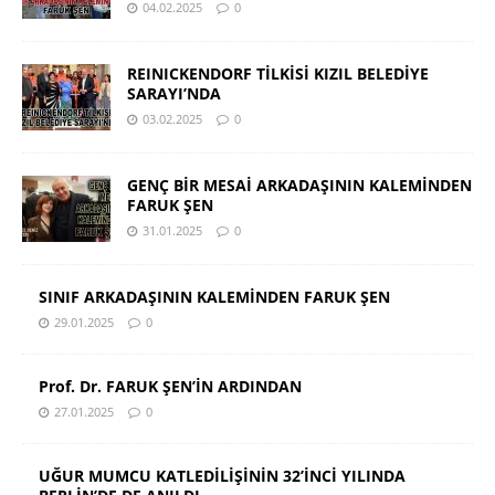
04.02.2025
0
REINICKENDORF TİLKİSİ KIZIL BELEDİYE
SARAYI’NDA
03.02.2025
0
GENÇ BİR MESAİ ARKADAŞININ KALEMİNDEN
FARUK ŞEN
31.01.2025
0
SINIF ARKADAŞININ KALEMİNDEN FARUK ŞEN
29.01.2025
0
Prof. Dr. FARUK ŞEN’İN ARDINDAN
27.01.2025
0
UĞUR MUMCU KATLEDİLİŞİNİN 32’İNCİ YILINDA