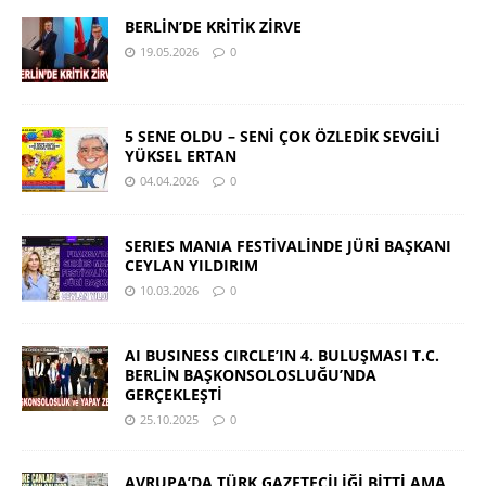
BERLİN’DE KRİTİK ZİRVE
19.05.2026
0
5 SENE OLDU – SENİ ÇOK ÖZLEDİK SEVGİLİ
YÜKSEL ERTAN
04.04.2026
0
SERIES MANIA FESTİVALİNDE JÜRİ BAŞKANI
CEYLAN YILDIRIM
10.03.2026
0
AI BUSINESS CIRCLE’IN 4. BULUŞMASI T.C.
BERLİN BAŞKONSOLOSLUĞU’NDA
GERÇEKLEŞTİ
25.10.2025
0
AVRUPA’DA TÜRK GAZETECİLİĞİ BİTTİ AMA