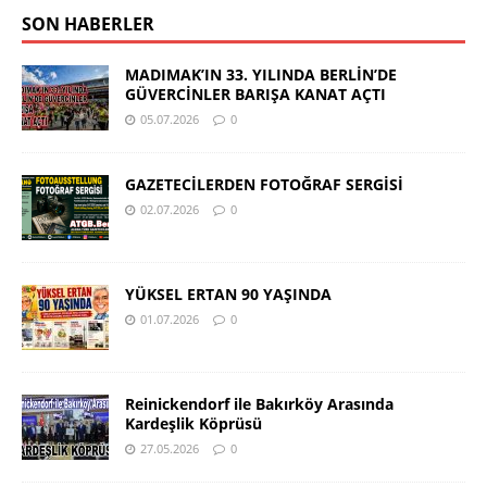
SON HABERLER
MADIMAK’IN 33. YILINDA BERLİN’DE
GÜVERCİNLER BARIŞA KANAT AÇTI
05.07.2026
0
GAZETECİLERDEN FOTOĞRAF SERGİSİ
02.07.2026
0
YÜKSEL ERTAN 90 YAŞINDA
01.07.2026
0
Reinickendorf ile Bakırköy Arasında
Kardeşlik Köprüsü
27.05.2026
0