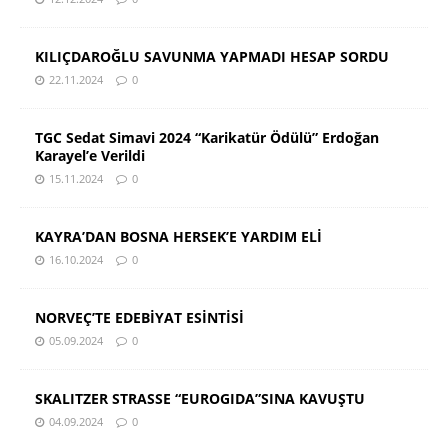
KILIÇDAROĞLU SAVUNMA YAPMADI HESAP SORDU
22.11.2024
0
TGC Sedat Simavi 2024 “Karikatür Ödülü” Erdoğan
Karayel’e Verildi
15.11.2024
0
KAYRA’DAN BOSNA HERSEK’E YARDIM ELİ
16.10.2024
0
NORVEÇ’TE EDEBİYAT ESİNTİSİ
05.09.2024
0
SKALITZER STRASSE “EUROGIDA”SINA KAVUŞTU
04.09.2024
0