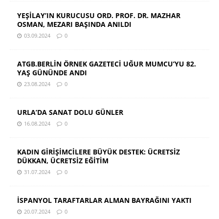
YEŞİLAY’IN KURUCUSU ORD. PROF. DR. MAZHAR
OSMAN, MEZARI BAŞINDA ANILDI
03.09.2024
0
ATGB.BERLİN ÖRNEK GAZETECİ UĞUR MUMCU’YU 82.
YAŞ GÜNÜNDE ANDI
23.08.2024
0
URLA’DA SANAT DOLU GÜNLER
16.08.2024
0
KADIN GİRİŞİMCİLERE BÜYÜK DESTEK: ÜCRETSİZ
DÜKKAN, ÜCRETSİZ EĞİTİM
31.07.2024
0
İSPANYOL TARAFTARLAR ALMAN BAYRAĞINI YAKTI
20.07.2024
0