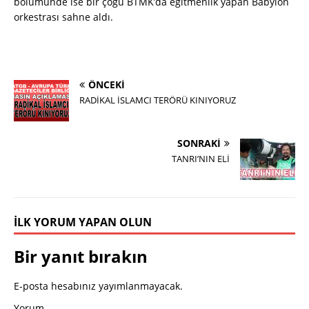
bölümünde ise bir çoğu BTMK’da eğitmenlik yapan Babylon
orkestrası sahne aldı.
ÖNCEKI
RADİKAL İSLAMCI TERÖRÜ KINIYORUZ
SONRAKI
TANRI’NIN ELİ
İLK YORUM YAPAN OLUN
Bir yanıt bırakın
E-posta hesabınız yayımlanmayacak.
Yorum