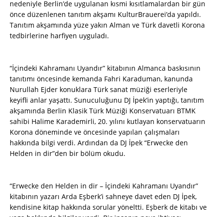
nedeniyle Berlin’de uygulanan kısmi kısıtlamalardan bir gün
önce düzenlenen tanıtım akşamı KulturBrauerei’da yapıldı.
Tanıtım akşamında yüze yakın Alman ve Türk davetli Korona
tedbirlerine harfiyen uyguladı.
“İçindeki Kahramanı Uyandır” kitabının Almanca baskısının
tanıtımı öncesinde kemanda Fahri Karaduman, kanunda
Nurullah Ejder konuklara Türk sanat müziği eserleriyle
keyifli anlar yaşattı. Sunuculuğunu DJ İpek’in yaptığı, tanıtım
akşamında Berlin Klasik Türk Müziği Konservatuarı BTMK
sahibi Halime Karademirli, 20. yılını kutlayan konservatuarın
Korona döneminde ve öncesinde yapılan çalışmaları
hakkında bilgi verdi. Ardından da DJ İpek “Erwecke den
Helden in dir”den bir bölüm okudu.
“Erwecke den Helden in dir – İçindeki Kahramanı Uyandır”
kitabının yazarı Arda Eşberk’i sahneye davet eden DJ İpek,
kendisine kitap hakkında sorular yöneltti. Eşberk de kitabı ve