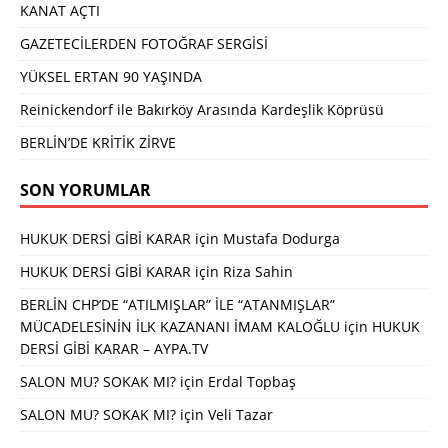
KANAT AÇTI
GAZETECİLERDEN FOTOĞRAF SERGİSİ
YÜKSEL ERTAN 90 YAŞINDA
Reinickendorf ile Bakırköy Arasında Kardeşlik Köprüsü
BERLİN’DE KRİTİK ZİRVE
SON YORUMLAR
HUKUK DERSİ GİBİ KARAR
için
Mustafa Dodurga
HUKUK DERSİ GİBİ KARAR
için
Riza Sahin
BERLİN CHP’DE “ATILMIŞLAR” İLE “ATANMIŞLAR”
MÜCADELESİNİN İLK KAZANANI İMAM KALOĞLU
için
HUKUK
DERSİ GİBİ KARAR – AYPA.TV
SALON MU? SOKAK MI?
için
Erdal Topbaş
SALON MU? SOKAK MI?
için
Veli Tazar