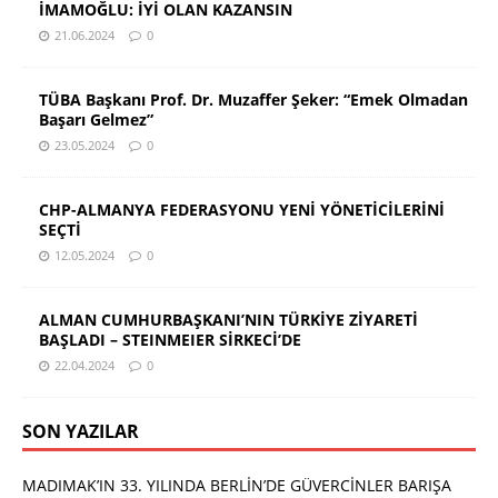
İMAMOĞLU: İYİ OLAN KAZANSIN
21.06.2024
0
TÜBA Başkanı Prof. Dr. Muzaffer Şeker: “Emek Olmadan
Başarı Gelmez”
23.05.2024
0
CHP-ALMANYA FEDERASYONU YENİ YÖNETİCİLERİNİ
SEÇTİ
12.05.2024
0
ALMAN CUMHURBAŞKANI’NIN TÜRKİYE ZİYARETİ
BAŞLADI – STEINMEIER SİRKECİ’DE
22.04.2024
0
SON YAZILAR
MADIMAK’IN 33. YILINDA BERLİN’DE GÜVERCİNLER BARIŞA