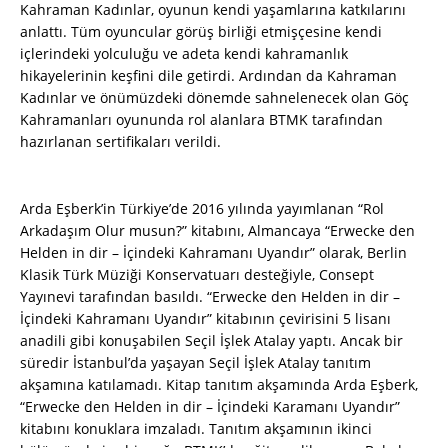
Kahraman Kadınlar, oyunun kendi yaşamlarına katkılarını
anlattı. Tüm oyuncular görüş birliği etmişçesine kendi
içlerindeki yolculuğu ve adeta kendi kahramanlık
hikayelerinin keşfini dile getirdi. Ardından da Kahraman
Kadınlar ve önümüzdeki dönemde sahnelenecek olan Göç
Kahramanları oyununda rol alanlara BTMK tarafından
hazırlanan sertifikaları verildi.
Arda Eşberk’in Türkiye’de 2016 yılında yayımlanan “Rol
Arkadaşım Olur musun?” kitabını, Almancaya “Erwecke den
Helden in dir – İçindeki Kahramanı Uyandır” olarak, Berlin
Klasik Türk Müziği Konservatuarı desteğiyle, Consept
Yayınevi tarafından basıldı. “Erwecke den Helden in dir –
İçindeki Kahramanı Uyandır” kitabının çevirisini 5 lisanı
anadili gibi konuşabilen Seçil İşlek Atalay yaptı. Ancak bir
süredir İstanbul’da yaşayan Seçil İşlek Atalay tanıtım
akşamına katılamadı. Kitap tanıtım akşamında Arda Eşberk,
“Erwecke den Helden in dir – İçindeki Karamanı Uyandır”
kitabını konuklara imzaladı. Tanıtım akşamının ikinci