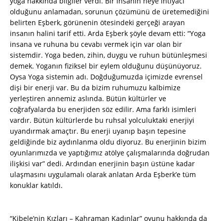
yoga hakkında bilgiler verdi. Bir insanın neye ihtiyacı
olduğunu anlamadan, sorunun çözümünü de üretemediğini
belirten Eşberk, görünenin ötesindeki gerçeği arayan
insanın halini tarif etti. Arda Eşberk şöyle devam etti: “Yoga
insana ve ruhuna bu cevabı vermek için var olan bir
sistemdir. Yoga beden, zihin, duygu ve ruhun bütünleşmesi
demek. Yoganın fiziksel bir eylem olduğunu düşünüyoruz.
Oysa Yoga sistemin adı. Doğduğumuzda içimizde evrensel
dişi bir enerji var. Bu da bizim ruhumuzu kalbimize
yerleştiren annemiz aslında. Bütün kültürler ve
coğrafyalarda bu enerjiden söz edilir. Ama farklı isimleri
vardır. Bütün kültürlerde bu ruhsal yolculuktaki enerjiyi
uyandırmak amaçtır. Bu enerji uyanıp başın tepesine
geldiğinde biz aydınlanma oldu diyoruz. Bu enerjinin bizim
oyunlarımızda ve yaptığımız atölye çalışmalarında doğrudan
ilişkisi var” dedi. Ardından enerjinin başın üstüne kadar
ulaşmasını uygulamalı olarak anlatan Arda Eşberk’e tüm
konuklar katıldı.
“Kibele’nin Kızları – Kahraman Kadınlar” oyunu hakkında da