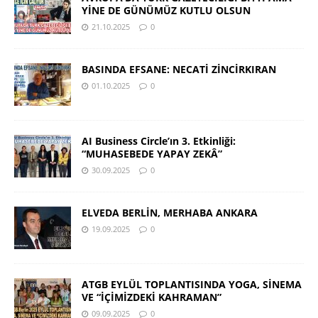
YİNE DE GÜNÜMÜZ KUTLU OLSUN
21.10.2025
0
BASINDA EFSANE: NECATİ ZİNCİRKIRAN
01.10.2025
0
AI Business Circle’ın 3. Etkinliği:
“MUHASEBEDE YAPAY ZEKÂ”
30.09.2025
0
ELVEDA BERLİN, MERHABA ANKARA
19.09.2025
0
ATGB EYLÜL TOPLANTISINDA YOGA, SİNEMA
VE “İÇİMİZDEKİ KAHRAMAN”
09.09.2025
0