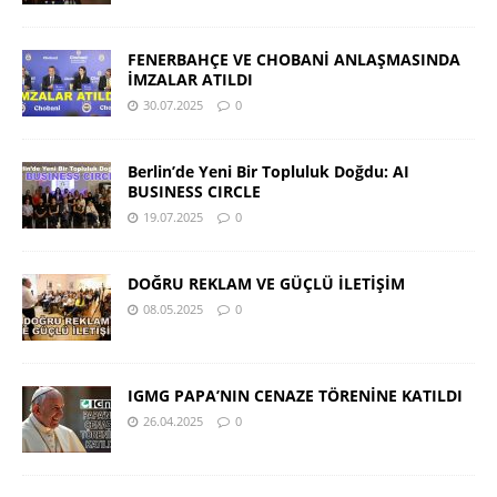
FENERBAHÇE VE CHOBANİ ANLAŞMASINDA
İMZALAR ATILDI
30.07.2025
0
Berlin’de Yeni Bir Topluluk Doğdu: AI
BUSINESS CIRCLE
19.07.2025
0
DOĞRU REKLAM VE GÜÇLÜ İLETİŞİM
08.05.2025
0
IGMG PAPA’NIN CENAZE TÖRENİNE KATILDI
26.04.2025
0