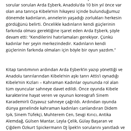
sorular sorulan Arda Eşberk, Anadolu’da 10 bin yıl önce var
olan ana tanrıça Kibele’nin hikayesi içinde bulunduğumuz
dönemde kadınların, annelerin yaşadığı zorlukları herkesin
gördüğünü belirti. Öncelikle kadınların kendi güçlerinin
farkında olması gerektiğine işaret eden Arda Eşberk, şöyle
devam etti: “Kendilerini hatırlamaları gerekiyor. Çünkü
kadınlar her şeyin merkezindedir. Kadınların kendi
güçlerinin farkında olmaları için böyle bir oyun yazdım.”
Kitap tanıtımının ardından Arda Eşberk’in yazıp yönettiği ve
Anadolu tanrılarından Kibele’nin aşkı tanrı Attis’i oynadığı
Kibele’nin Kızları – Kahraman Kadınlar oyununda rol alan
tüm oyuncular sahneye davet edildi. Önce oyunda Kibele
karakterine hayat veren ve oyunun koreografı Sinem
Karademirli Özyavuz sahneye çağrıldı. Ardından oyunda
dünya genelinde kahraman kadınları canlandıran Didem
Işık, Sinem Tüfekçi, Muhterem Cen, Sevgi Kırıcı, Antika
Alemdağ, Gülsen Mantar, Leyla Çelik, Gülay Başaran ve
Çiğdem Özkurt Spickermann DJ İpek’in sorularını yanıtladı ve