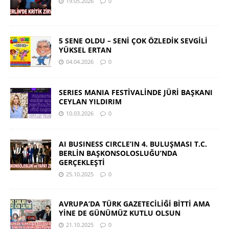
19.05.2026
0
5 SENE OLDU – SENİ ÇOK ÖZLEDİK SEVGİLİ
YÜKSEL ERTAN
04.04.2026
0
SERIES MANIA FESTİVALİNDE JÜRİ BAŞKANI
CEYLAN YILDIRIM
10.03.2026
0
AI BUSINESS CIRCLE’IN 4. BULUŞMASI T.C.
BERLİN BAŞKONSOLOSLUĞU’NDA
GERÇEKLEŞTİ
25.10.2025
0
AVRUPA’DA TÜRK GAZETECİLİĞİ BİTTİ AMA
YİNE DE GÜNÜMÜZ KUTLU OLSUN
21.10.2025
0