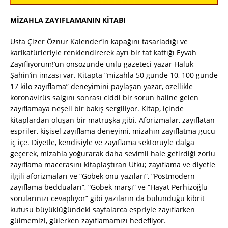
MİZAHLA ZAYIFLAMANIN KİTABI
Usta Çizer Öznur Kalender’in kapağını tasarladığı ve
karikatürleriyle renklendirerek ayrı bir tat kattığı Eyvah
Zayıflıyorum!’un önsözünde ünlü gazeteci yazar Haluk
Şahin’in imzası var. Kitapta “mizahla 50 günde 10, 100 günde
17 kilo zayıflama” deneyimini paylaşan yazar, özellikle
koronavirüs salgını sonrası ciddi bir sorun haline gelen
zayıflamaya neşeli bir bakış sergiliyor. Kitap, içinde
kitaplardan oluşan bir matruşka gibi. Aforizmalar, zayıflatan
espriler, kişisel zayıflama deneyimi, mizahın zayıflatma gücü
iç içe. Diyetle, kendisiyle ve zayıflama sektörüyle dalga
geçerek, mizahla yoğurarak daha sevimli hale getirdiği zorlu
zayıflama macerasını kitaplaştıran Utku; zayıflama ve diyetle
ilgili aforizmaları ve “Göbek önü yazıları”, “Postmodern
zayıflama bedduaları”, “Göbek marşı” ve “Hayat Perhizoğlu
sorularınızı cevaplıyor” gibi yazıların da bulunduğu kibrit
kutusu büyüklüğündeki sayfalarca espriyle zayıflarken
gülmemizi, gülerken zayıflamamızı hedefliyor.