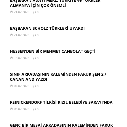
BAŞBAKAN ADAYI MERZ: TÜRKİYE ve TÜRKLER
ALMANYA İÇİN ÇOK ÖNEMLİ
21.02.2025
0
BAŞBAKAN SCHOLZ TÜRKLERİ UYARDI
21.02.2025
0
HESSEN’DEN BİR MEHMET CANBOLAT GEÇTİ
16.02.2025
0
SINIF ARKADAŞININ KALEMİNDEN FARUK ŞEN 2 /
CANAN AND YAZDI
04.02.2025
0
REINICKENDORF TİLKİSİ KIZIL BELEDİYE SARAYI’NDA
03.02.2025
0
GENÇ BİR MESAİ ARKADAŞININ KALEMİNDEN FARUK