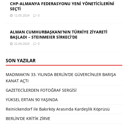
CHP-ALMANYA FEDERASYONU YENİ YÖNETİCİLERİNİ
SEÇTİ
12.05.2024
0
ALMAN CUMHURBAŞKANI’NIN TÜRKİYE ZİYARETİ
BAŞLADI – STEINMEIER SİRKECİ’DE
22.04.2024
0
SON YAZILAR
MADIMAK’IN 33. YILINDA BERLİN’DE GÜVERCİNLER BARIŞA
KANAT AÇTI
GAZETECİLERDEN FOTOĞRAF SERGİSİ
YÜKSEL ERTAN 90 YAŞINDA
Reinickendorf ile Bakırköy Arasında Kardeşlik Köprüsü
BERLİN’DE KRİTİK ZİRVE