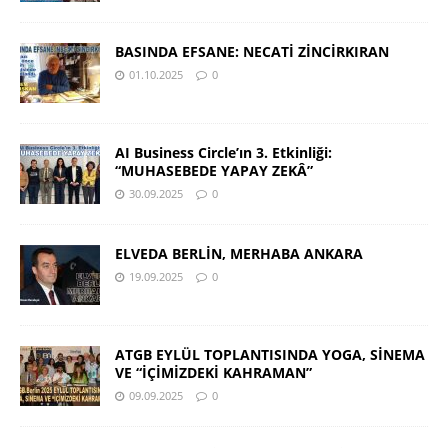
BASINDA EFSANE: NECATİ ZİNCİRKIRAN
01.10.2025
0
AI Business Circle’ın 3. Etkinliği:
“MUHASEBEDE YAPAY ZEKÂ”
30.09.2025
0
ELVEDA BERLİN, MERHABA ANKARA
19.09.2025
0
ATGB EYLÜL TOPLANTISINDA YOGA, SİNEMA
VE “İÇİMİZDEKİ KAHRAMAN”
09.09.2025
0