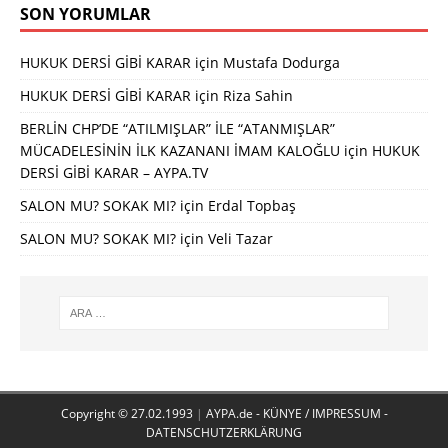
SON YORUMLAR
HUKUK DERSİ GİBİ KARAR
için
Mustafa Dodurga
HUKUK DERSİ GİBİ KARAR
için
Riza Sahin
BERLİN CHP’DE “ATILMIŞLAR” İLE “ATANMIŞLAR”
MÜCADELESİNİN İLK KAZANANI İMAM KALOĞLU
için
HUKUK
DERSİ GİBİ KARAR – AYPA.TV
SALON MU? SOKAK MI?
için
Erdal Topbaş
SALON MU? SOKAK MI?
için
Veli Tazar
Copyright © 27.02.1993
|
AYPA.de - KÜNYE / IMPRESSUM -
DATENSCHUTZERKLÄRUNG