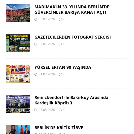
MADIMAK’IN 33. YILINDA BERLİN’DE
GÜVERCİNLER BARIŞA KANAT AÇTI
05.07.2026
0
GAZETECİLERDEN FOTOĞRAF SERGİSİ
02.07.2026
0
YÜKSEL ERTAN 90 YAŞINDA
01.07.2026
0
Reinickendorf ile Bakırköy Arasında
Kardeşlik Köprüsü
27.05.2026
0
BERLİN’DE KRİTİK ZİRVE