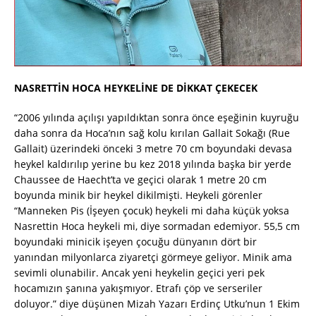
NASRETTİN HOCA HEYKELİNE DE DİKKAT ÇEKECEK
“2006 yılında açılışı yapıldıktan sonra önce eşeğinin kuyruğu
daha sonra da Hoca’nın sağ kolu kırılan Gallait Sokağı (Rue
Gallait) üzerindeki önceki 3 metre 70 cm boyundaki devasa
heykel kaldırılıp yerine bu kez 2018 yılında başka bir yerde
Chaussee de Haecht’ta ve geçici olarak 1 metre 20 cm
boyunda minik bir heykel dikilmişti. Heykeli görenler
“Manneken Pis (İşeyen çocuk) heykeli mi daha küçük yoksa
Nasrettin Hoca heykeli mi, diye sormadan edemiyor. 55,5 cm
boyundaki minicik işeyen çocuğu dünyanın dört bir
yanından milyonlarca ziyaretçi görmeye geliyor. Minik ama
sevimli olunabilir. Ancak yeni heykelin geçici yeri pek
hocamızın şanına yakışmıyor. Etrafı çöp ve serseriler
doluyor.” diye düşünen Mizah Yazarı Erdinç Utku’nun 1 Ekim