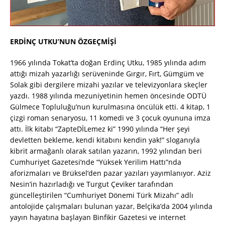
ERDİNÇ UTKU’NUN ÖZGEÇMİŞİ
1966 yılında Tokat’ta doğan Erdinç Utku, 1985 yılında adım
attığı mizah yazarlığı serüveninde Gırgır, Fırt, Gümgüm ve
Solak gibi dergilere mizahi yazılar ve televizyonlara skeçler
yazdı. 1988 yılında mezuniyetinin hemen öncesinde ODTÜ
Gülmece Topluluğu’nun kurulmasına öncülük etti. 4 kitap, 1
çizgi roman senaryosu, 11 komedi ve 3 çocuk oyununa imza
attı. İlk kitabı “ZapteDİLemez ki” 1990 yılında “Her şeyi
devletten bekleme, kendi kitabını kendin yak!” sloganıyla
kibrit armağanlı olarak satılan yazarın, 1992 yılından beri
Cumhuriyet Gazetesi’nde “Yüksek Yerilim Hattı”nda
aforizmaları ve Brüksel’den pazar yazıları yayımlanıyor. Aziz
Nesin’in hazırladığı ve Turgut Çeviker tarafından
güncelleştirilen “Cumhuriyet Dönemi Türk Mizahı” adlı
antolojide çalışmaları bulunan yazar, Belçika’da 2004 yılında
yayın hayatına başlayan Binfikir Gazetesi ve internet