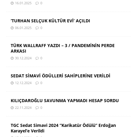
16.01.2025
0
‘TURHAN SELÇUK KÜLTÜR EVİ’ AÇILDI
06.01.2025
0
TÜRK WALLRAFF YAZDI – 3 / PANDEMİNİN PERDE
ARKASI
30.12.2024
0
SEDAT SİMAVİ ÖDÜLLERİ SAHİPLERİNE VERİLDİ
12.12.2024
0
KILIÇDAROĞLU SAVUNMA YAPMADI HESAP SORDU
22.11.2024
0
TGC Sedat Simavi 2024 “Karikatür Ödülü” Erdoğan
Karayel’e Verildi