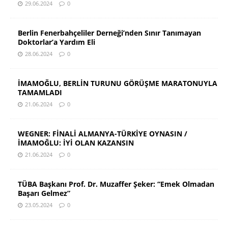
29.06.2024
0
Berlin Fenerbahçeliler Derneği’nden Sınır Tanımayan
Doktorlar’a Yardım Eli
28.06.2024
0
İMAMOĞLU, BERLİN TURUNU GÖRÜŞME MARATONUYLA
TAMAMLADI
21.06.2024
0
WEGNER: FİNALİ ALMANYA-TÜRKİYE OYNASIN /
İMAMOĞLU: İYİ OLAN KAZANSIN
21.06.2024
0
TÜBA Başkanı Prof. Dr. Muzaffer Şeker: “Emek Olmadan
Başarı Gelmez”
23.05.2024
0