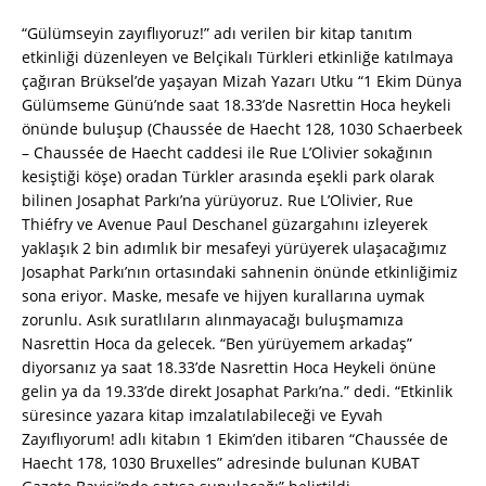
“Gülümseyin zayıflıyoruz!” adı verilen bir kitap tanıtım
etkinliği düzenleyen ve Belçikalı Türkleri etkinliğe katılmaya
çağıran Brüksel’de yaşayan Mizah Yazarı Utku “1 Ekim Dünya
Gülümseme Günü’nde saat 18.33’de Nasrettin Hoca heykeli
önünde buluşup (Chaussée de Haecht 128, 1030 Schaerbeek
– Chaussée de Haecht caddesi ile Rue L’Olivier sokağının
kesiştiği köşe) oradan Türkler arasında eşekli park olarak
bilinen Josaphat Parkı’na yürüyoruz. Rue L’Olivier, Rue
Thiéfry ve Avenue Paul Deschanel güzargahını izleyerek
yaklaşık 2 bin adımlık bir mesafeyi yürüyerek ulaşacağımız
Josaphat Parkı’nın ortasındaki sahnenin önünde etkinliğimiz
sona eriyor. Maske, mesafe ve hijyen kurallarına uymak
zorunlu. Asık suratlıların alınmayacağı buluşmamıza
Nasrettin Hoca da gelecek. “Ben yürüyemem arkadaş”
diyorsanız ya saat 18.33’de Nasrettin Hoca Heykeli önüne
gelin ya da 19.33’de direkt Josaphat Parkı’na.” dedi. “Etkinlik
süresince yazara kitap imzalatılabileceği ve Eyvah
Zayıflıyorum! adlı kitabın 1 Ekim’den itibaren “Chaussée de
Haecht 178, 1030 Bruxelles” adresinde bulunan KUBAT