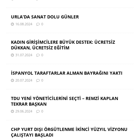
URLA’DA SANAT DOLU GÜNLER
16.08.2024
0
KADIN GİRİŞİMCİLERE BÜYÜK DESTEK: ÜCRETSİZ
DÜKKAN, ÜCRETSİZ EĞİTİM
31.07.2024
0
İSPANYOL TARAFTARLAR ALMAN BAYRAĞINI YAKTI
20.07.2024
0
TDU YENİ YÖNETİCİLERİNİ SEÇTİ – REMZİ KAPLAN
TEKRAR BAŞKAN
29.06.2024
0
CHP YURT DIŞI ÖRGÜTLENME İKİNCİ YÜZYIL VİZYONU
ÇALIŞTAYI BAŞLADI