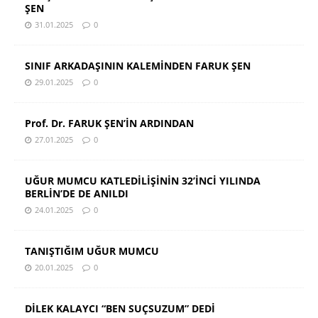
ŞEN
31.01.2025
0
SINIF ARKADAŞININ KALEMİNDEN FARUK ŞEN
29.01.2025
0
Prof. Dr. FARUK ŞEN’İN ARDINDAN
27.01.2025
0
UĞUR MUMCU KATLEDİLİŞİNİN 32’İNCİ YILINDA
BERLİN’DE DE ANILDI
24.01.2025
0
TANIŞTIĞIM UĞUR MUMCU
20.01.2025
0
DİLEK KALAYCI “BEN SUÇSUZUM” DEDİ