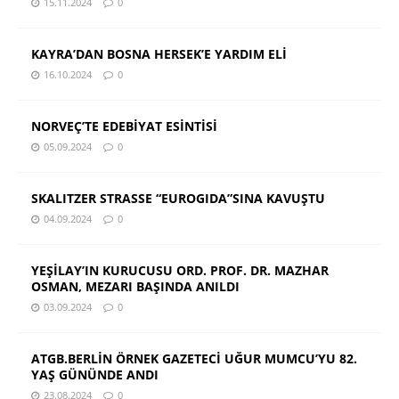
15.11.2024
0
KAYRA’DAN BOSNA HERSEK’E YARDIM ELİ
16.10.2024
0
NORVEÇ’TE EDEBİYAT ESİNTİSİ
05.09.2024
0
SKALITZER STRASSE “EUROGIDA”SINA KAVUŞTU
04.09.2024
0
YEŞİLAY’IN KURUCUSU ORD. PROF. DR. MAZHAR
OSMAN, MEZARI BAŞINDA ANILDI
03.09.2024
0
ATGB.BERLİN ÖRNEK GAZETECİ UĞUR MUMCU’YU 82.
YAŞ GÜNÜNDE ANDI
23.08.2024
0