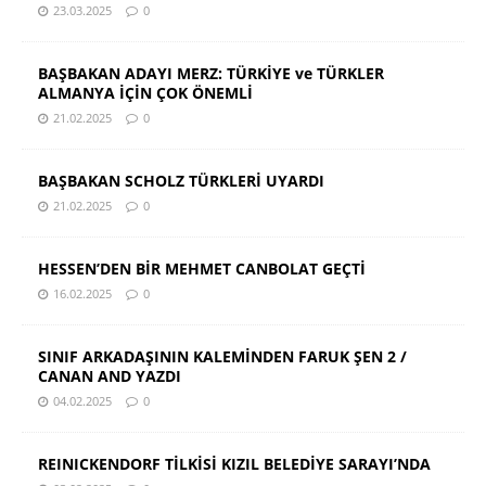
23.03.2025
0
BAŞBAKAN ADAYI MERZ: TÜRKİYE ve TÜRKLER
ALMANYA İÇİN ÇOK ÖNEMLİ
21.02.2025
0
BAŞBAKAN SCHOLZ TÜRKLERİ UYARDI
21.02.2025
0
HESSEN’DEN BİR MEHMET CANBOLAT GEÇTİ
16.02.2025
0
SINIF ARKADAŞININ KALEMİNDEN FARUK ŞEN 2 /
CANAN AND YAZDI
04.02.2025
0
REINICKENDORF TİLKİSİ KIZIL BELEDİYE SARAYI’NDA