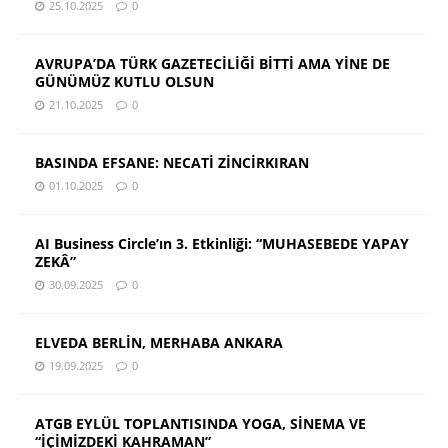
25.10.2025
0
AVRUPA’DA TÜRK GAZETECİLİĞİ BİTTİ AMA YİNE DE
GÜNÜMÜZ KUTLU OLSUN
21.10.2025
0
BASINDA EFSANE: NECATİ ZİNCİRKIRAN
01.10.2025
0
AI Business Circle’ın 3. Etkinliği: “MUHASEBEDE YAPAY
ZEKÂ”
30.09.2025
0
ELVEDA BERLİN, MERHABA ANKARA
19.09.2025
0
ATGB EYLÜL TOPLANTISINDA YOGA, SİNEMA VE
“İÇİMİZDEKİ KAHRAMAN”