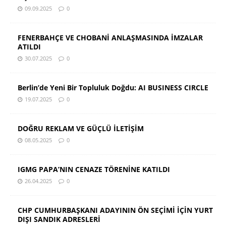
09.09.2025
0
FENERBAHÇE VE CHOBANİ ANLAŞMASINDA İMZALAR
ATILDI
30.07.2025
0
Berlin’de Yeni Bir Topluluk Doğdu: AI BUSINESS CIRCLE
19.07.2025
0
DOĞRU REKLAM VE GÜÇLÜ İLETİŞİM
08.05.2025
0
IGMG PAPA’NIN CENAZE TÖRENİNE KATILDI
26.04.2025
0
CHP CUMHURBAŞKANI ADAYININ ÖN SEÇİMİ İÇİN YURT
DIŞI SANDIK ADRESLERİ