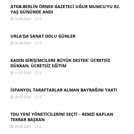
ATGB.BERLİN ÖRNEK GAZETECİ UĞUR MUMCU’YU 82.
YAŞ GÜNÜNDE ANDI
23.08.2024
0
URLA’DA SANAT DOLU GÜNLER
16.08.2024
0
KADIN GİRİŞİMCİLERE BÜYÜK DESTEK: ÜCRETSİZ
DÜKKAN, ÜCRETSİZ EĞİTİM
31.07.2024
0
İSPANYOL TARAFTARLAR ALMAN BAYRAĞINI YAKTI
20.07.2024
0
TDU YENİ YÖNETİCİLERİNİ SEÇTİ – REMZİ KAPLAN
TEKRAR BAŞKAN
29.06.2024
0