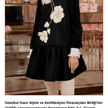
İstanbul Hazır Giyim ve Konfeksiyon İhracatçıları Birliği’nin
(İHKİB) organizasyonuyla düzenlenen FWI; T.C. Ticaret