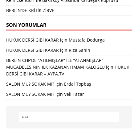
Reinickendorf ile Bakırköy Arasında Kardeşlik Köprüsü
BERLİN’DE KRİTİK ZİRVE
SON YORUMLAR
HUKUK DERSİ GİBİ KARAR
için
Mustafa Dodurga
HUKUK DERSİ GİBİ KARAR
için
Riza Sahin
BERLİN CHP’DE “ATILMIŞLAR” İLE “ATANMIŞLAR”
MÜCADELESİNİN İLK KAZANANI İMAM KALOĞLU
için
HUKUK
DERSİ GİBİ KARAR – AYPA.TV
SALON MU? SOKAK MI?
için
Erdal Topbaş
SALON MU? SOKAK MI?
için
Veli Tazar