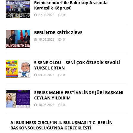
Reinickendorf ile Bakırköy Arasında
Kardeşlik Köprüsü
27.05.2026
0
BERLİN’DE KRİTİK ZİRVE
19.05.2026
0
5 SENE OLDU – SENİ ÇOK ÖZLEDİK SEVGİLİ
YÜKSEL ERTAN
04.04.2026
0
SERIES MANIA FESTİVALİNDE JÜRİ BAŞKANI
CEYLAN YILDIRIM
10.03.2026
0
AI BUSINESS CIRCLE’IN 4. BULUŞMASI T.C. BERLİN
BAŞKONSOLOSLUĞU’NDA GERÇEKLEŞTİ