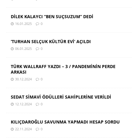
DİLEK KALAYCI “BEN SUÇSUZUM” DEDİ
16.01.2025
0
‘TURHAN SELÇUK KÜLTÜR EVİ’ AÇILDI
06.01.2025
0
TÜRK WALLRAFF YAZDI – 3 / PANDEMİNİN PERDE
ARKASI
30.12.2024
0
SEDAT SİMAVİ ÖDÜLLERİ SAHİPLERİNE VERİLDİ
12.12.2024
0
KILIÇDAROĞLU SAVUNMA YAPMADI HESAP SORDU
22.11.2024
0