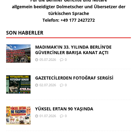
allgemein beeidigter Dolmetscher und Übersetzer der
türkischen Sprache
Telefon: +49 177 2427272
SON HABERLER
MADIMAK’IN 33. YILINDA BERLİN’DE
GÜVERCİNLER BARIŞA KANAT AÇTI
05.07.2026
0
GAZETECİLERDEN FOTOĞRAF SERGİSİ
02.07.2026
0
YÜKSEL ERTAN 90 YAŞINDA
01.07.2026
0