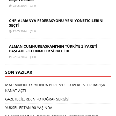
23.05.2024
0
CHP-ALMANYA FEDERASYONU YENİ YÖNETİCİLERİNİ
SEÇTİ
12.05.2024
0
ALMAN CUMHURBAŞKANI’NIN TÜRKİYE ZİYARETİ
BAŞLADI – STEINMEIER SİRKECİ’DE
22.04.2024
0
SON YAZILAR
MADIMAK’IN 33. YILINDA BERLİN’DE GÜVERCİNLER BARIŞA
KANAT AÇTI
GAZETECİLERDEN FOTOĞRAF SERGİSİ
YÜKSEL ERTAN 90 YAŞINDA