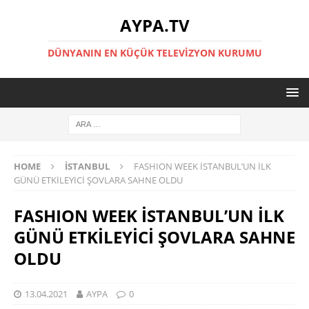
AYPA.TV
DÜNYANIN EN KÜÇÜK TELEVIZYON KURUMU
HOME
İSTANBUL
FASHION WEEK İSTANBUL’UN İLK
GÜNÜ ETKİLEYİCİ ŞOVLARA SAHNE OLDU
FASHION WEEK İSTANBUL’UN İLK
GÜNÜ ETKİLEYİCİ ŞOVLARA SAHNE
OLDU
13.04.2021
AYPA
0