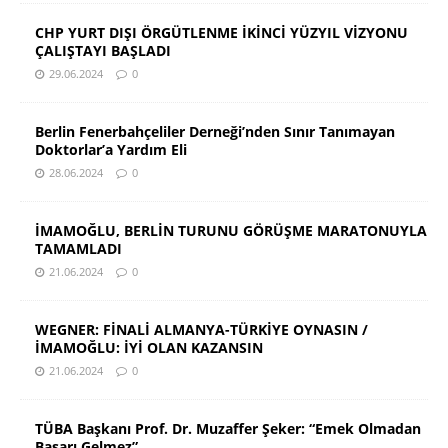
CHP YURT DIŞI ÖRGÜTLENME İKİNCİ YÜZYIL VİZYONU
ÇALIŞTAYI BAŞLADI
29.06.2024
0
Berlin Fenerbahçeliler Derneği’nden Sınır Tanımayan
Doktorlar’a Yardım Eli
28.06.2024
0
İMAMOĞLU, BERLİN TURUNU GÖRÜŞME MARATONUYLA
TAMAMLADI
21.06.2024
0
WEGNER: FİNALİ ALMANYA-TÜRKİYE OYNASIN /
İMAMOĞLU: İYİ OLAN KAZANSIN
21.06.2024
0
TÜBA Başkanı Prof. Dr. Muzaffer Şeker: “Emek Olmadan
Başarı Gelmez”