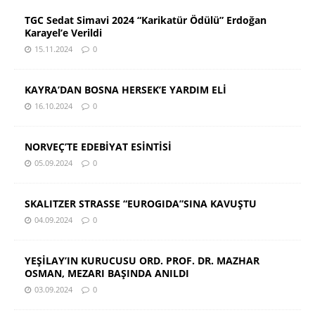
TGC Sedat Simavi 2024 “Karikatür Ödülü” Erdoğan
Karayel’e Verildi
15.11.2024
0
KAYRA’DAN BOSNA HERSEK’E YARDIM ELİ
16.10.2024
0
NORVEÇ’TE EDEBİYAT ESİNTİSİ
05.09.2024
0
SKALITZER STRASSE “EUROGIDA”SINA KAVUŞTU
04.09.2024
0
YEŞİLAY’IN KURUCUSU ORD. PROF. DR. MAZHAR
OSMAN, MEZARI BAŞINDA ANILDI
03.09.2024
0