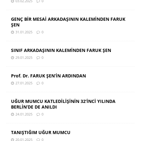
03.02.2025
0
GENÇ BİR MESAİ ARKADAŞININ KALEMİNDEN FARUK
ŞEN
31.01.2025
0
SINIF ARKADAŞININ KALEMİNDEN FARUK ŞEN
29.01.2025
0
Prof. Dr. FARUK ŞEN’İN ARDINDAN
27.01.2025
0
UĞUR MUMCU KATLEDİLİŞİNİN 32’İNCİ YILINDA
BERLİN’DE DE ANILDI
24.01.2025
0
TANIŞTIĞIM UĞUR MUMCU
20.01.2025
0