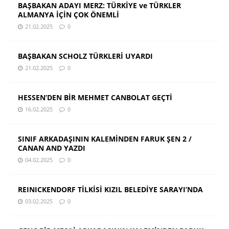
BAŞBAKAN ADAYI MERZ: TÜRKİYE ve TÜRKLER
ALMANYA İÇİN ÇOK ÖNEMLİ
21.02.2025
0
BAŞBAKAN SCHOLZ TÜRKLERİ UYARDI
21.02.2025
0
HESSEN’DEN BİR MEHMET CANBOLAT GEÇTİ
16.02.2025
0
SINIF ARKADAŞININ KALEMİNDEN FARUK ŞEN 2 /
CANAN AND YAZDI
04.02.2025
0
REINICKENDORF TİLKİSİ KIZIL BELEDİYE SARAYI’NDA
03.02.2025
0