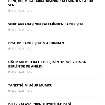
GENÇ BİR MESAİ ARKADAŞININ KALEMİNDEN FARUK
ŞEN
31.01.2025
0
SINIF ARKADAŞININ KALEMİNDEN FARUK ŞEN
29.01.2025
0
Prof. Dr. FARUK ŞEN’İN ARDINDAN
27.01.2025
0
UĞUR MUMCU KATLEDİLİŞİNİN 32’İNCİ YILINDA
BERLİN’DE DE ANILDI
24.01.2025
0
TANIŞTIĞIM UĞUR MUMCU
20.01.2025
0
DİLEK KALAYCI “BEN SUÇSUZUM” DEDİ