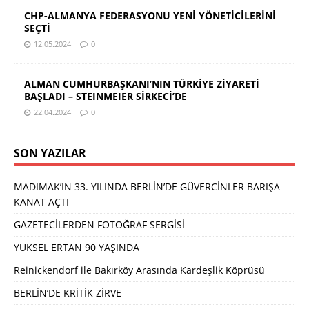
CHP-ALMANYA FEDERASYONU YENİ YÖNETİCİLERİNİ
SEÇTİ
12.05.2024
0
ALMAN CUMHURBAŞKANI’NIN TÜRKİYE ZİYARETİ
BAŞLADI – STEINMEIER SİRKECİ’DE
22.04.2024
0
SON YAZILAR
MADIMAK’IN 33. YILINDA BERLİN’DE GÜVERCİNLER BARIŞA
KANAT AÇTI
GAZETECİLERDEN FOTOĞRAF SERGİSİ
YÜKSEL ERTAN 90 YAŞINDA
Reinickendorf ile Bakırköy Arasında Kardeşlik Köprüsü
BERLİN’DE KRİTİK ZİRVE