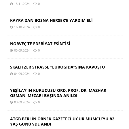
15.11.2024
0
KAYRA’DAN BOSNA HERSEK’E YARDIM ELİ
16.10.2024
0
NORVEÇ’TE EDEBİYAT ESİNTİSİ
05.09.2024
0
SKALITZER STRASSE “EUROGIDA”SINA KAVUŞTU
04.09.2024
0
YEŞİLAY’IN KURUCUSU ORD. PROF. DR. MAZHAR
OSMAN, MEZARI BAŞINDA ANILDI
03.09.2024
0
ATGB.BERLİN ÖRNEK GAZETECİ UĞUR MUMCU’YU 82.
YAŞ GÜNÜNDE ANDI