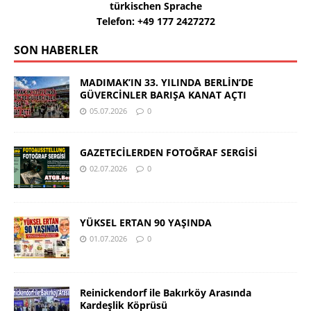
türkischen Sprache
Telefon: +49 177 2427272
SON HABERLER
MADIMAK’IN 33. YILINDA BERLİN’DE
GÜVERCİNLER BARIŞA KANAT AÇTI
05.07.2026
0
GAZETECİLERDEN FOTOĞRAF SERGİSİ
02.07.2026
0
YÜKSEL ERTAN 90 YAŞINDA
01.07.2026
0
Reinickendorf ile Bakırköy Arasında
Kardeşlik Köprüsü