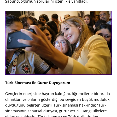
Sabuncuoğlu’nun sorularını içtenlikle yanıtladı.
Türk Sineması İle Gurur Duyuyorum
Gençlerin enerjisine hayran kaldığını, öğrencilerle bir arada
olmaktan ve onların gösterdiği bu sevgiden büyük mutluluk
duyduğunu belirten
Uzerli
, Türk sineması hakkında; “Türk
sinemasının sanatsal dünyası, gurur verici. Hangi ülkelere
gidersem gideyim Türk sineması ve Türk dizilerinden