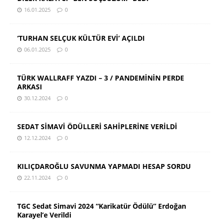
16.01.2025
0
‘TURHAN SELÇUK KÜLTÜR EVİ’ AÇILDI
06.01.2025
0
TÜRK WALLRAFF YAZDI – 3 / PANDEMİNİN PERDE
ARKASI
30.12.2024
0
SEDAT SİMAVİ ÖDÜLLERİ SAHİPLERİNE VERİLDİ
12.12.2024
0
KILIÇDAROĞLU SAVUNMA YAPMADI HESAP SORDU
22.11.2024
0
TGC Sedat Simavi 2024 “Karikatür Ödülü” Erdoğan
Karayel’e Verildi