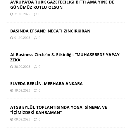
AVRUPA’DA TÜRK GAZETECİLİĞİ BİTTİ AMA YİNE DE
GÜNÜMÜZ KUTLU OLSUN
21.10.2025
0
BASINDA EFSANE: NECATİ ZİNCİRKIRAN
01.10.2025
0
AI Business Circle’ın 3. Etkinliği: “MUHASEBEDE YAPAY
ZEKÂ”
30.09.2025
0
ELVEDA BERLİN, MERHABA ANKARA
19.09.2025
0
ATGB EYLÜL TOPLANTISINDA YOGA, SİNEMA VE
“İÇİMİZDEKİ KAHRAMAN”
09.09.2025
0