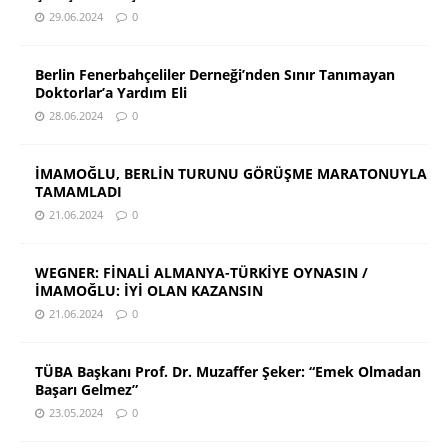
29.06.2024
0
Berlin Fenerbahçeliler Derneği’nden Sınır Tanımayan
Doktorlar’a Yardım Eli
28.06.2024
0
İMAMOĞLU, BERLİN TURUNU GÖRÜŞME MARATONUYLA
TAMAMLADI
21.06.2024
0
WEGNER: FİNALİ ALMANYA-TÜRKİYE OYNASIN /
İMAMOĞLU: İYİ OLAN KAZANSIN
21.06.2024
0
TÜBA Başkanı Prof. Dr. Muzaffer Şeker: “Emek Olmadan
Başarı Gelmez”
23.05.2024
0