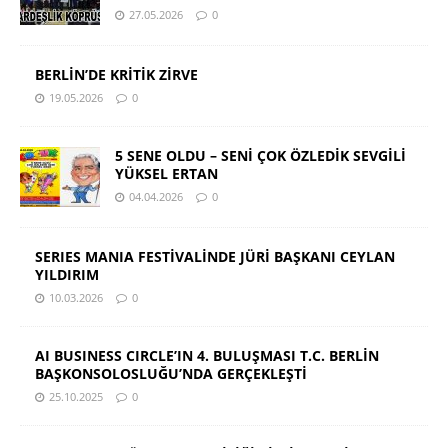
27.05.2026
0
BERLİN’DE KRİTİK ZİRVE
19.05.2026
0
5 SENE OLDU – SENİ ÇOK ÖZLEDİK SEVGİLİ
YÜKSEL ERTAN
04.04.2026
0
SERIES MANIA FESTİVALİNDE JÜRİ BAŞKANI CEYLAN
YILDIRIM
10.03.2026
0
AI BUSINESS CIRCLE’IN 4. BULUŞMASI T.C. BERLİN
BAŞKONSOLOSLUĞU’NDA GERÇEKLEŞTİ
25.10.2025
0