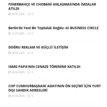
FENERBAHÇE VE CHOBANİ ANLAŞMASINDA İMZALAR
ATILDI
30.07.2025
0
Berlin’de Yeni Bir Topluluk Doğdu: AI BUSINESS CIRCLE
19.07.2025
0
DOĞRU REKLAM VE GÜÇLÜ İLETİŞİM
08.05.2025
0
IGMG PAPA’NIN CENAZE TÖRENİNE KATILDI
26.04.2025
0
CHP CUMHURBAŞKANI ADAYININ ÖN SEÇİMİ İÇİN YURT
DIŞI SANDIK ADRESLERİ
23.03.2025
0