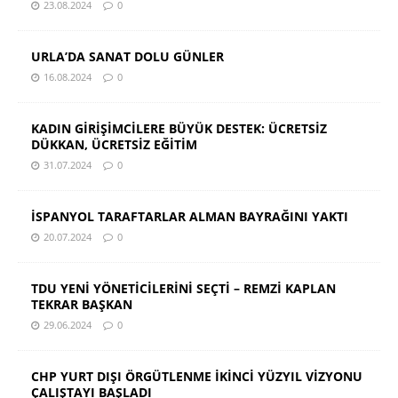
23.08.2024
0
URLA’DA SANAT DOLU GÜNLER
16.08.2024
0
KADIN GİRİŞİMCİLERE BÜYÜK DESTEK: ÜCRETSİZ
DÜKKAN, ÜCRETSİZ EĞİTİM
31.07.2024
0
İSPANYOL TARAFTARLAR ALMAN BAYRAĞINI YAKTI
20.07.2024
0
TDU YENİ YÖNETİCİLERİNİ SEÇTİ – REMZİ KAPLAN
TEKRAR BAŞKAN
29.06.2024
0
CHP YURT DIŞI ÖRGÜTLENME İKİNCİ YÜZYIL VİZYONU
ÇALIŞTAYI BAŞLADI