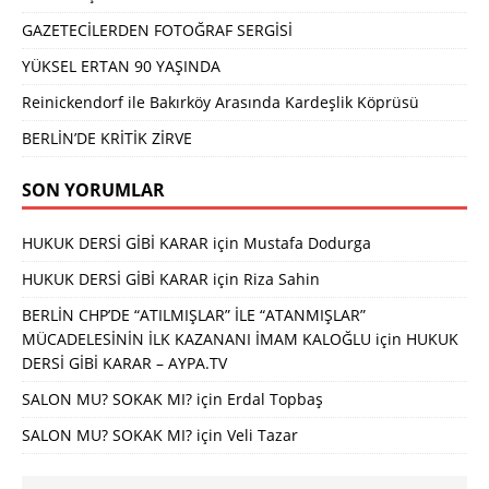
GAZETECİLERDEN FOTOĞRAF SERGİSİ
YÜKSEL ERTAN 90 YAŞINDA
Reinickendorf ile Bakırköy Arasında Kardeşlik Köprüsü
BERLİN’DE KRİTİK ZİRVE
SON YORUMLAR
HUKUK DERSİ GİBİ KARAR
için
Mustafa Dodurga
HUKUK DERSİ GİBİ KARAR
için
Riza Sahin
BERLİN CHP’DE “ATILMIŞLAR” İLE “ATANMIŞLAR”
MÜCADELESİNİN İLK KAZANANI İMAM KALOĞLU
için
HUKUK
DERSİ GİBİ KARAR – AYPA.TV
SALON MU? SOKAK MI?
için
Erdal Topbaş
SALON MU? SOKAK MI?
için
Veli Tazar