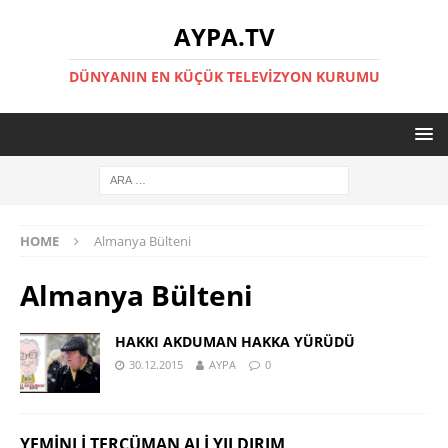
AYPA.TV
DÜNYANIN EN KÜÇÜK TELEVIZYON KURUMU
HOME
Almanya Bülteni
Almanya Bülteni
HAKKI AKDUMAN HAKKA YÜRÜDÜ
30.12.2015
AYPA
0
YEMINLI TERCÜMAN ALI YILDIRIM