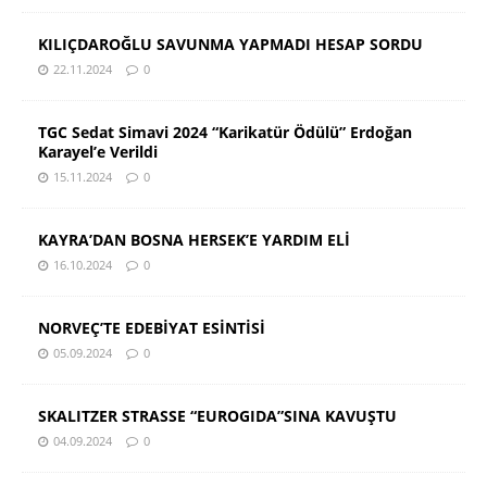
KILIÇDAROĞLU SAVUNMA YAPMADI HESAP SORDU
22.11.2024
0
TGC Sedat Simavi 2024 “Karikatür Ödülü” Erdoğan
Karayel’e Verildi
15.11.2024
0
KAYRA’DAN BOSNA HERSEK’E YARDIM ELİ
16.10.2024
0
NORVEÇ’TE EDEBİYAT ESİNTİSİ
05.09.2024
0
SKALITZER STRASSE “EUROGIDA”SINA KAVUŞTU
04.09.2024
0