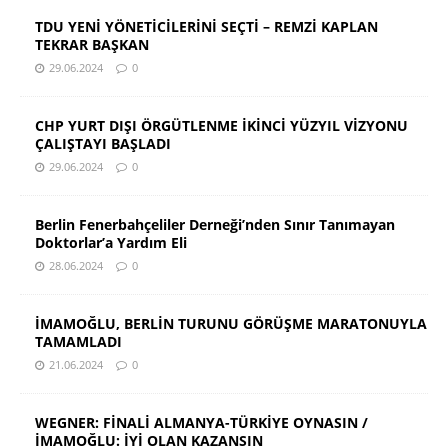
TDU YENİ YÖNETİCİLERİNİ SEÇTİ – REMZİ KAPLAN
TEKRAR BAŞKAN
29.06.2024
0
CHP YURT DIŞI ÖRGÜTLENME İKİNCİ YÜZYIL VİZYONU
ÇALIŞTAYI BAŞLADI
29.06.2024
0
Berlin Fenerbahçeliler Derneği’nden Sınır Tanımayan
Doktorlar’a Yardım Eli
28.06.2024
0
İMAMOĞLU, BERLİN TURUNU GÖRÜŞME MARATONUYLA
TAMAMLADI
21.06.2024
0
WEGNER: FİNALİ ALMANYA-TÜRKİYE OYNASIN /
İMAMOĞLU: İYİ OLAN KAZANSIN