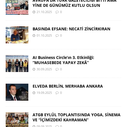
AVRUPA’DA TÜRK GAZETECİLİĞİ BİTTİ AMA
YİNE DE GÜNÜMÜZ KUTLU OLSUN
21.10.2025
0
BASINDA EFSANE: NECATİ ZİNCİRKIRAN
01.10.2025
0
AI Business Circle’ın 3. Etkinliği:
“MUHASEBEDE YAPAY ZEKÂ”
30.09.2025
0
ELVEDA BERLİN, MERHABA ANKARA
19.09.2025
0
ATGB EYLÜL TOPLANTISINDA YOGA, SİNEMA
VE “İÇİMİZDEKİ KAHRAMAN”
09.09.2025
0