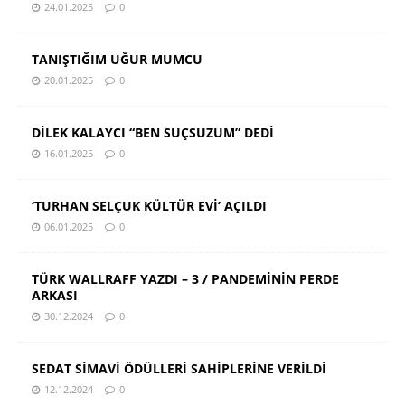
24.01.2025
0
TANIŞTIĞIM UĞUR MUMCU
20.01.2025
0
DİLEK KALAYCI “BEN SUÇSUZUM” DEDİ
16.01.2025
0
‘TURHAN SELÇUK KÜLTÜR EVİ’ AÇILDI
06.01.2025
0
TÜRK WALLRAFF YAZDI – 3 / PANDEMİNİN PERDE
ARKASI
30.12.2024
0
SEDAT SİMAVİ ÖDÜLLERİ SAHİPLERİNE VERİLDİ
12.12.2024
0