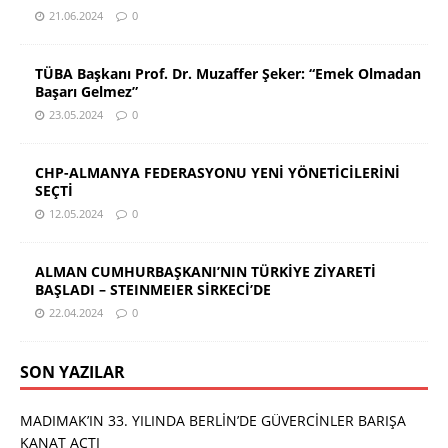
21.06.2024
0
TÜBA Başkanı Prof. Dr. Muzaffer Şeker: “Emek Olmadan
Başarı Gelmez”
23.05.2024
0
CHP-ALMANYA FEDERASYONU YENİ YÖNETİCİLERİNİ
SEÇTİ
12.05.2024
0
ALMAN CUMHURBAŞKANI’NIN TÜRKİYE ZİYARETİ
BAŞLADI – STEINMEIER SİRKECİ’DE
22.04.2024
0
SON YAZILAR
MADIMAK’IN 33. YILINDA BERLİN’DE GÜVERCİNLER BARIŞA
KANAT AÇTI