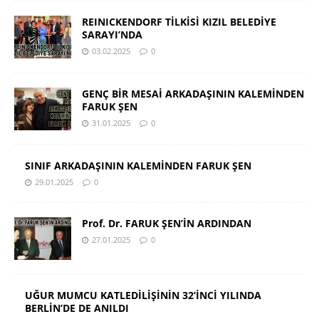
REINICKENDORF TİLKİSİ KIZIL BELEDİYE
SARAYI’NDA
03.02.2025
0
GENÇ BİR MESAİ ARKADAŞININ KALEMİNDEN
FARUK ŞEN
31.01.2025
0
SINIF ARKADAŞININ KALEMİNDEN FARUK ŞEN
29.01.2025
0
Prof. Dr. FARUK ŞEN’İN ARDINDAN
27.01.2025
0
UĞUR MUMCU KATLEDİLİŞİNİN 32’İNCİ YILINDA
BERLİN’DE DE ANILDI