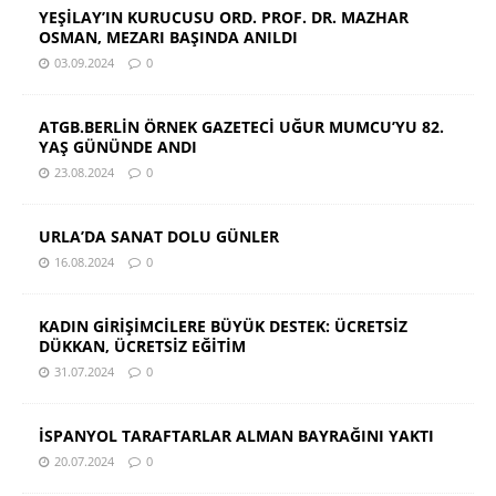
YEŞİLAY’IN KURUCUSU ORD. PROF. DR. MAZHAR
OSMAN, MEZARI BAŞINDA ANILDI
03.09.2024
0
ATGB.BERLİN ÖRNEK GAZETECİ UĞUR MUMCU’YU 82.
YAŞ GÜNÜNDE ANDI
23.08.2024
0
URLA’DA SANAT DOLU GÜNLER
16.08.2024
0
KADIN GİRİŞİMCİLERE BÜYÜK DESTEK: ÜCRETSİZ
DÜKKAN, ÜCRETSİZ EĞİTİM
31.07.2024
0
İSPANYOL TARAFTARLAR ALMAN BAYRAĞINI YAKTI
20.07.2024
0