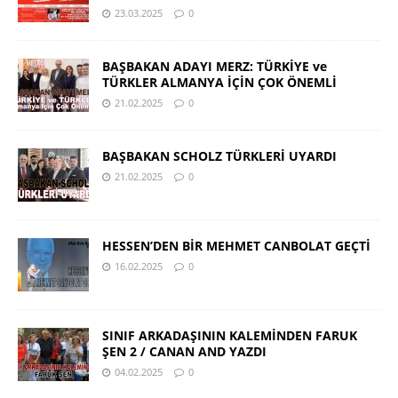
23.03.2025
0
BAŞBAKAN ADAYI MERZ: TÜRKİYE ve
TÜRKLER ALMANYA İÇİN ÇOK ÖNEMLİ
21.02.2025
0
BAŞBAKAN SCHOLZ TÜRKLERİ UYARDI
21.02.2025
0
HESSEN’DEN BİR MEHMET CANBOLAT GEÇTİ
16.02.2025
0
SINIF ARKADAŞININ KALEMİNDEN FARUK
ŞEN 2 / CANAN AND YAZDI
04.02.2025
0