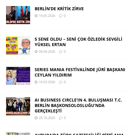
BERLİN’DE KRİTİK ZİRVE
19.05.2026
0
5 SENE OLDU – SENİ ÇOK ÖZLEDİK SEVGİLİ
YÜKSEL ERTAN
04.04.2026
0
SERIES MANIA FESTİVALİNDE JÜRİ BAŞKANI
CEYLAN YILDIRIM
10.03.2026
0
AI BUSINESS CIRCLE’IN 4. BULUŞMASI T.C.
BERLİN BAŞKONSOLOSLUĞU’NDA
GERÇEKLEŞTİ
25.10.2025
0