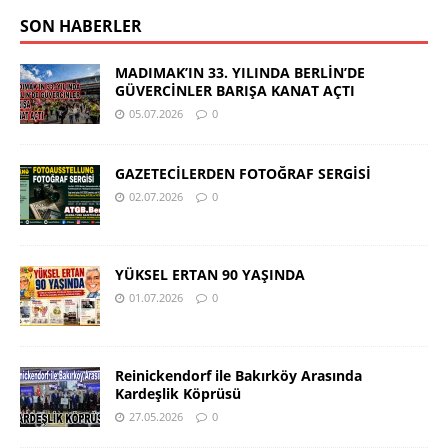
SON HABERLER
MADIMAK’IN 33. YILINDA BERLİN’DE
GÜVERCİNLER BARIŞA KANAT AÇTI
05.07.2026
0
GAZETECİLERDEN FOTOĞRAF SERGİSİ
02.07.2026
0
YÜKSEL ERTAN 90 YAŞINDA
01.07.2026
0
Reinickendorf ile Bakırköy Arasında
Kardeşlik Köprüsü
27.05.2026
0