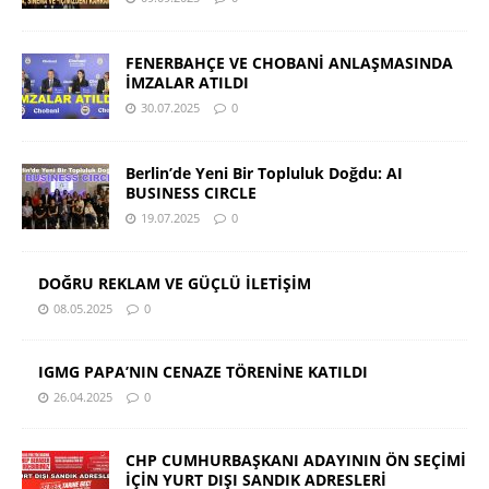
FENERBAHÇE VE CHOBANİ ANLAŞMASINDA
İMZALAR ATILDI
30.07.2025
0
Berlin’de Yeni Bir Topluluk Doğdu: AI
BUSINESS CIRCLE
19.07.2025
0
DOĞRU REKLAM VE GÜÇLÜ İLETİŞİM
08.05.2025
0
IGMG PAPA’NIN CENAZE TÖRENİNE KATILDI
26.04.2025
0
CHP CUMHURBAŞKANI ADAYININ ÖN SEÇİMİ
İÇİN YURT DIŞI SANDIK ADRESLERİ