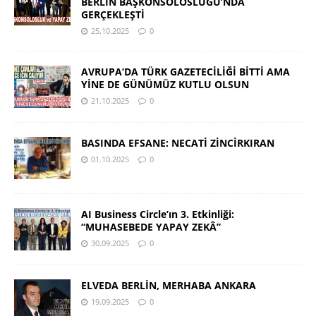
BERLİN BAŞKONSOLOSLUĞU’NDA
GERÇEKLEŞTİ
25.10.2025
0
AVRUPA’DA TÜRK GAZETECİLİĞİ BİTTİ AMA
YİNE DE GÜNÜMÜZ KUTLU OLSUN
21.10.2025
0
BASINDA EFSANE: NECATİ ZİNCİRKIRAN
01.10.2025
0
AI Business Circle’ın 3. Etkinliği:
“MUHASEBEDE YAPAY ZEKÂ”
30.09.2025
0
ELVEDA BERLİN, MERHABA ANKARA
19.09.2025
0