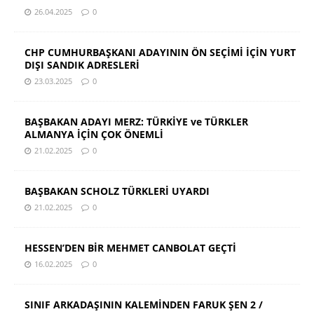
26.04.2025
0
CHP CUMHURBAŞKANI ADAYININ ÖN SEÇİMİ İÇİN YURT
DIŞI SANDIK ADRESLERİ
23.03.2025
0
BAŞBAKAN ADAYI MERZ: TÜRKİYE ve TÜRKLER
ALMANYA İÇİN ÇOK ÖNEMLİ
21.02.2025
0
BAŞBAKAN SCHOLZ TÜRKLERİ UYARDI
21.02.2025
0
HESSEN’DEN BİR MEHMET CANBOLAT GEÇTİ
16.02.2025
0
SINIF ARKADAŞININ KALEMİNDEN FARUK ŞEN 2 /