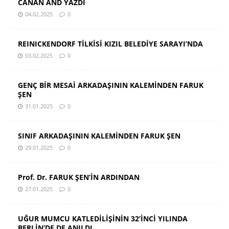
CANAN AND YAZDI
04.02.2025
0
REINICKENDORF TİLKİSİ KIZIL BELEDİYE SARAYI’NDA
03.02.2025
0
GENÇ BİR MESAİ ARKADAŞININ KALEMİNDEN FARUK
ŞEN
31.01.2025
0
SINIF ARKADAŞININ KALEMİNDEN FARUK ŞEN
29.01.2025
0
Prof. Dr. FARUK ŞEN’İN ARDINDAN
27.01.2025
0
UĞUR MUMCU KATLEDİLİŞİNİN 32’İNCİ YILINDA
BERLİN’DE DE ANILDI