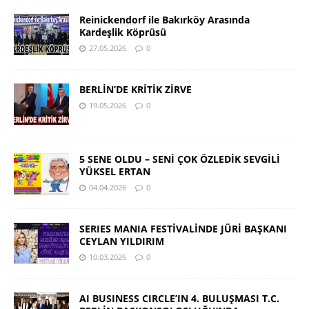
Reinickendorf ile Bakırköy Arasında
Kardeşlik Köprüsü
27.05.2026
0
BERLİN’DE KRİTİK ZİRVE
19.05.2026
0
5 SENE OLDU – SENİ ÇOK ÖZLEDİK SEVGİLİ
YÜKSEL ERTAN
04.04.2026
0
SERIES MANIA FESTİVALİNDE JÜRİ BAŞKANI
CEYLAN YILDIRIM
10.03.2026
0
AI BUSINESS CIRCLE’IN 4. BULUŞMASI T.C.