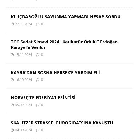
KILIÇDAROĞLU SAVUNMA YAPMADI HESAP SORDU
22.11.2024
0
TGC Sedat Simavi 2024 “Karikatür Ödülü” Erdoğan
Karayel’e Verildi
15.11.2024
0
KAYRA’DAN BOSNA HERSEK’E YARDIM ELİ
16.10.2024
0
NORVEÇ’TE EDEBİYAT ESİNTİSİ
05.09.2024
0
SKALITZER STRASSE “EUROGIDA”SINA KAVUŞTU
04.09.2024
0