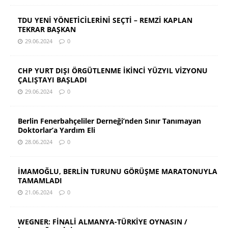
TDU YENİ YÖNETİCİLERİNİ SEÇTİ – REMZİ KAPLAN
TEKRAR BAŞKAN
29.06.2024
0
CHP YURT DIŞI ÖRGÜTLENME İKİNCİ YÜZYIL VİZYONU
ÇALIŞTAYI BAŞLADI
29.06.2024
0
Berlin Fenerbahçeliler Derneği’nden Sınır Tanımayan
Doktorlar’a Yardım Eli
28.06.2024
0
İMAMOĞLU, BERLİN TURUNU GÖRÜŞME MARATONUYLA
TAMAMLADI
21.06.2024
0
WEGNER: FİNALİ ALMANYA-TÜRKİYE OYNASIN /