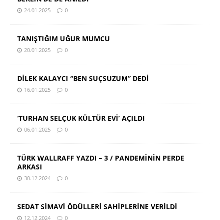
24.01.2025
0
TANIŞTIĞIM UĞUR MUMCU
20.01.2025
0
DİLEK KALAYCI “BEN SUÇSUZUM” DEDİ
16.01.2025
0
‘TURHAN SELÇUK KÜLTÜR EVİ’ AÇILDI
06.01.2025
0
TÜRK WALLRAFF YAZDI – 3 / PANDEMİNİN PERDE
ARKASI
30.12.2024
0
SEDAT SİMAVİ ÖDÜLLERİ SAHİPLERİNE VERİLDİ
12.12.2024
0