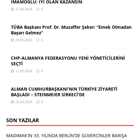
İMAMOĞLU: İYİ OLAN KAZANSIN
21.06.2024
0
TÜBA Başkanı Prof. Dr. Muzaffer Şeker: “Emek Olmadan
Başarı Gelmez”
23.05.2024
0
CHP-ALMANYA FEDERASYONU YENİ YÖNETİCİLERİNİ
SEÇTİ
12.05.2024
0
ALMAN CUMHURBAŞKANI’NIN TÜRKİYE ZİYARETİ
BAŞLADI – STEINMEIER SİRKECİ’DE
22.04.2024
0
SON YAZILAR
MADIMAK’IN 33. YILINDA BERLİN’DE GÜVERCİNLER BARIŞA