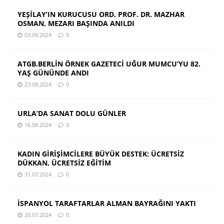
YEŞİLAY’IN KURUCUSU ORD. PROF. DR. MAZHAR
OSMAN, MEZARI BAŞINDA ANILDI
03.09.2024
0
ATGB.BERLİN ÖRNEK GAZETECİ UĞUR MUMCU’YU 82.
YAŞ GÜNÜNDE ANDI
23.08.2024
0
URLA’DA SANAT DOLU GÜNLER
16.08.2024
0
KADIN GİRİŞİMCİLERE BÜYÜK DESTEK: ÜCRETSİZ
DÜKKAN, ÜCRETSİZ EĞİTİM
31.07.2024
0
İSPANYOL TARAFTARLAR ALMAN BAYRAĞINI YAKTI
20.07.2024
0