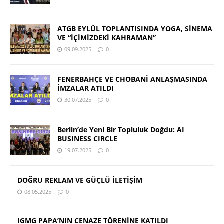
ATGB EYLÜL TOPLANTISINDA YOGA, SİNEMA
VE “İÇİMİZDEKİ KAHRAMAN”
09.09.2025
0
FENERBAHÇE VE CHOBANİ ANLAŞMASINDA
İMZALAR ATILDI
30.07.2025
0
Berlin’de Yeni Bir Topluluk Doğdu: AI
BUSINESS CIRCLE
19.07.2025
0
DOĞRU REKLAM VE GÜÇLÜ İLETİŞİM
08.05.2025
0
IGMG PAPA’NIN CENAZE TÖRENİNE KATILDI