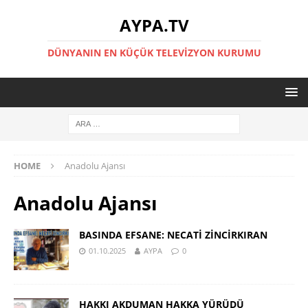
AYPA.TV
DÜNYANIN EN KÜÇÜK TELEVIZYON KURUMU
HOME
Anadolu Ajansı
Anadolu Ajansı
BASINDA EFSANE: NECATİ ZİNCİRKIRAN
01.10.2025
AYPA
0
HAKKI AKDUMAN HAKKA YÜRÜDÜ