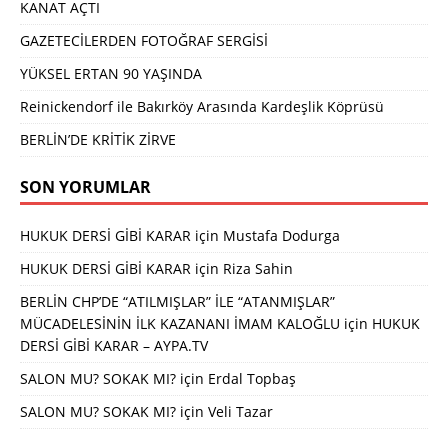
KANAT AÇTI
GAZETECİLERDEN FOTOĞRAF SERGİSİ
YÜKSEL ERTAN 90 YAŞINDA
Reinickendorf ile Bakırköy Arasında Kardeşlik Köprüsü
BERLİN’DE KRİTİK ZİRVE
SON YORUMLAR
HUKUK DERSİ GİBİ KARAR
için
Mustafa Dodurga
HUKUK DERSİ GİBİ KARAR
için
Riza Sahin
BERLİN CHP’DE “ATILMIŞLAR” İLE “ATANMIŞLAR”
MÜCADELESİNİN İLK KAZANANI İMAM KALOĞLU
için
HUKUK
DERSİ GİBİ KARAR – AYPA.TV
SALON MU? SOKAK MI?
için
Erdal Topbaş
SALON MU? SOKAK MI?
için
Veli Tazar