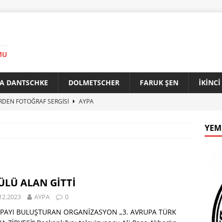
MU
A DANTSCHKE
DOLMETSCHER
FARUK ŞEN
İKİNC
RDEN FOTOĞRAF SERGİSİ
AYPA
AN 90 YAŞINDA
AYPA
YEM
f ile Bakırköy Arasında Kardeşlik Köprüsü
AYPA
İTİK ZİRVE
AYPA
33. YILINDA BERLİN’DE GÜVERCİNLER BARIŞA KANAT AÇTI
LÜ ALAN GİTTİ
12.2023
AYPA
0
PAYI BULUŞTURAN ORGANİZASYON „3. AVRUPA TÜRK