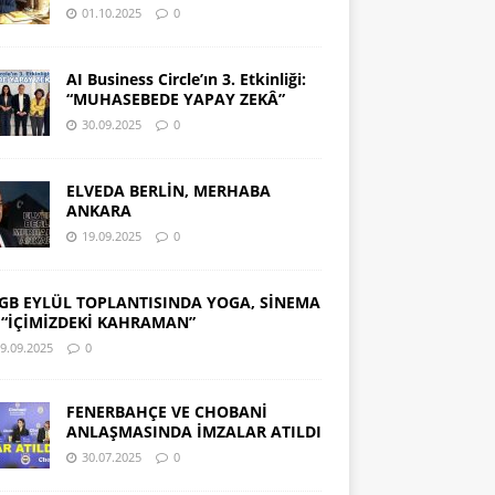
01.10.2025
0
AI Business Circle’ın 3. Etkinliği:
“MUHASEBEDE YAPAY ZEKÂ”
30.09.2025
0
ELVEDA BERLİN, MERHABA
ANKARA
19.09.2025
0
GB EYLÜL TOPLANTISINDA YOGA, SİNEMA
 “İÇİMİZDEKİ KAHRAMAN”
9.09.2025
0
FENERBAHÇE VE CHOBANİ
ANLAŞMASINDA İMZALAR ATILDI
30.07.2025
0