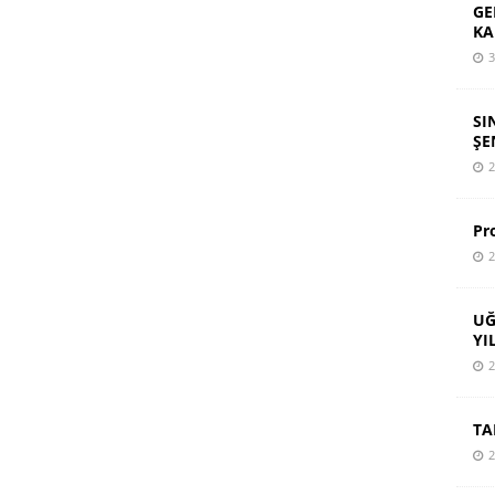
GE
KA
3
SI
ŞE
2
Pr
2
UĞ
YI
2
TA
2