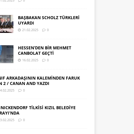
1.02.2025
0
BAŞBAKAN SCHOLZ TÜRKLERİ
UYARDI
21.02.2025
0
HESSEN’DEN BİR MEHMET
CANBOLAT GEÇTİ
16.02.2025
0
NIF ARKADAŞININ KALEMİNDEN FARUK
N 2 / CANAN AND YAZDI
4.02.2025
0
INICKENDORF TİLKİSİ KIZIL BELEDİYE
RAYI’NDA
3.02.2025
0