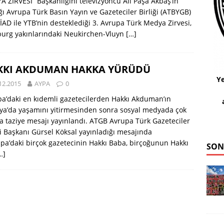
 ZİRVESİ“ Başkanlığını televizyoncu Ali Paşa Akbaş’ın
ğı Avrupa Türk Basın Yayın ve Gazeteciler Birliği (ATBYGB)
İAD ile YTB’nin desteklediği 3. Avrupa Türk Medya Zirvesi,
urg yakınlarındaki Neukirchen-Vluyn
[…]
KKI AKDUMAN HAKKA YÜRÜDÜ
Ye
12.2015
AYPA
0
a’daki en kıdemli gazetecilerden Hakkı Akduman’ın
ya’da yaşamını yitirmesinden sonra sosyal medyada çok
a taziye mesajı yayınlandı. ATGB Avrupa Türk Gazeteciler
ği Başkanı Gürsel Köksal yayınladığı mesajında
pa’daki birçok gazetecinin Hakkı Baba, birçoğunun Hakkı
SON
…]