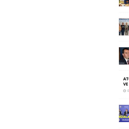
AT
VE
0