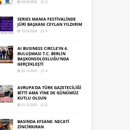
04.04.2026
0
SERIES MANIA FESTİVALİNDE
JÜRİ BAŞKANI CEYLAN YILDIRIM
10.03.2026
0
AI BUSINESS CIRCLE’IN 4.
BULUŞMASI T.C. BERLİN
BAŞKONSOLOSLUĞU’NDA
GERÇEKLEŞTİ
25.10.2025
0
AVRUPA’DA TÜRK GAZETECİLİĞİ
BİTTİ AMA YİNE DE GÜNÜMÜZ
KUTLU OLSUN
21.10.2025
0
BASINDA EFSANE: NECATİ
ZİNCİRKIRAN