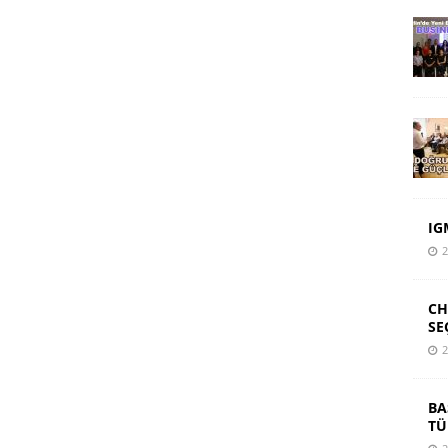
IG
2
CH
SE
2
BA
TÜ