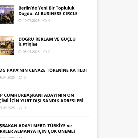
Berlin’de Yeni Bir Topluluk
Doğdu: AI BUSINESS CIRCLE
19.07.2025
0
DOĞRU REKLAM VE GÜÇLÜ
İLETİŞİM
08.05.2025
0
MG PAPA’NIN CENAZE TÖRENİNE KATILDI
6.04.2025
0
P CUMHURBAŞKANI ADAYININ ÖN
ÇİMİ İÇİN YURT DIŞI SANDIK ADRESLERİ
3.03.2025
0
ŞBAKAN ADAYI MERZ: TÜRKİYE ve
RKLER ALMANYA İÇİN ÇOK ÖNEMLİ