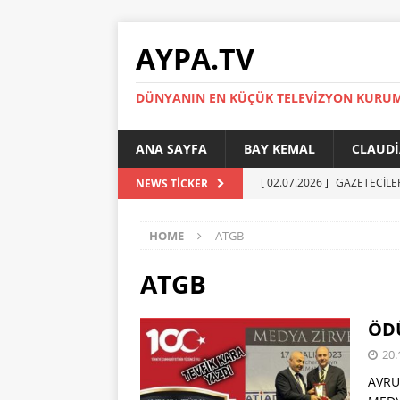
AYPA.TV
DÜNYANIN EN KÜÇÜK TELEVIZYON KURU
ANA SAYFA
BAY KEMAL
CLAUDI
[ 02.07.2026 ]
GAZETECİLE
NEWS TICKER
[ 01.07.2026 ]
YÜKSEL ERT
HOME
ATGB
[ 27.05.2026 ]
Reinickendor
[ 19.05.2026 ]
BERLİN’DE KR
ATGB
[ 05.07.2026 ]
MADIMAK’IN 
ÖDÜ
AYPA
20.
AVRU