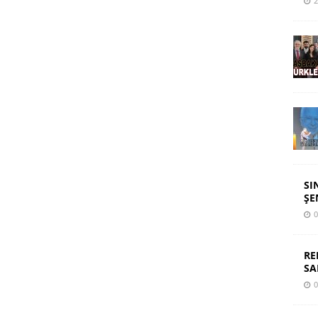
2
SI
ŞE
0
RE
SA
0