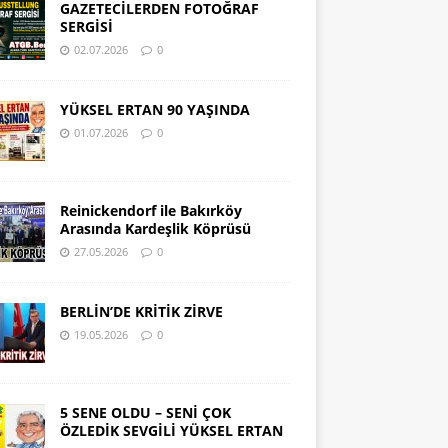
GAZETECİLERDEN FOTOĞRAF
SERGİSİ
02.07.2026
0
YÜKSEL ERTAN 90 YAŞINDA
01.07.2026
0
Reinickendorf ile Bakırköy
Arasında Kardeşlik Köprüsü
27.05.2026
0
BERLİN’DE KRİTİK ZİRVE
19.05.2026
0
5 SENE OLDU – SENİ ÇOK
ÖZLEDİK SEVGİLİ YÜKSEL ERTAN