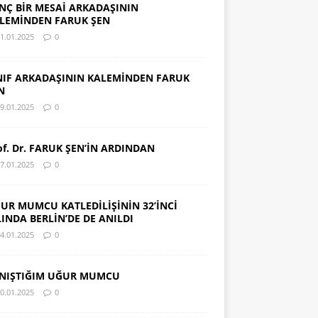
NÇ BİR MESAİ ARKADAŞININ
LEMİNDEN FARUK ŞEN
1.01.2025
0
NIF ARKADAŞININ KALEMİNDEN FARUK
N
9.01.2025
0
of. Dr. FARUK ŞEN’İN ARDINDAN
7.01.2025
0
UR MUMCU KATLEDİLİŞİNİN 32’İNCİ
LINDA BERLİN’DE DE ANILDI
4.01.2025
0
NIŞTIĞIM UĞUR MUMCU
0.01.2025
0