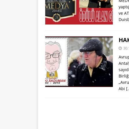
MEDYA
yaptı
ve AT
Duisb
HA
30.
Avrup
Antal
sayıd
Birli
„Avru
Abi
[