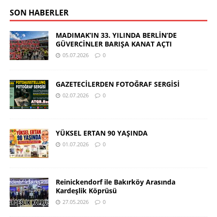
SON HABERLER
MADIMAK’IN 33. YILINDA BERLİN’DE
GÜVERCİNLER BARIŞA KANAT AÇTI
05.07.2026
0
GAZETECİLERDEN FOTOĞRAF SERGİSİ
02.07.2026
0
YÜKSEL ERTAN 90 YAŞINDA
01.07.2026
0
Reinickendorf ile Bakırköy Arasında
Kardeşlik Köprüsü
27.05.2026
0