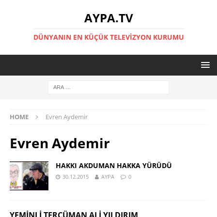
AYPA.TV
DÜNYANIN EN KÜÇÜK TELEVIZYON KURUMU
HOME
Evren Aydemir
Evren Aydemir
HAKKI AKDUMAN HAKKA YÜRÜDÜ
30.12.2015
AYPA
0
YEMINLI TERCÜMAN ALI YILDIRIM