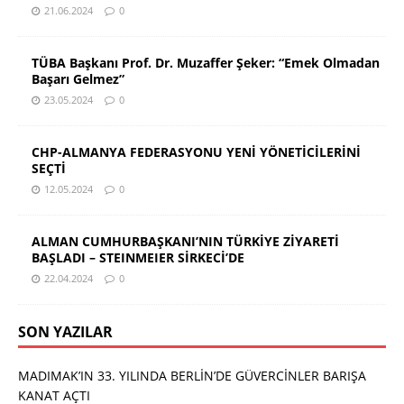
21.06.2024
0
TÜBA Başkanı Prof. Dr. Muzaffer Şeker: “Emek Olmadan
Başarı Gelmez”
23.05.2024
0
CHP-ALMANYA FEDERASYONU YENİ YÖNETİCİLERİNİ
SEÇTİ
12.05.2024
0
ALMAN CUMHURBAŞKANI’NIN TÜRKİYE ZİYARETİ
BAŞLADI – STEINMEIER SİRKECİ’DE
22.04.2024
0
SON YAZILAR
MADIMAK’IN 33. YILINDA BERLİN’DE GÜVERCİNLER BARIŞA
KANAT AÇTI