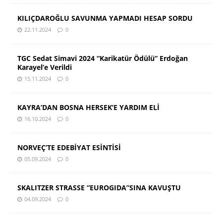
KILIÇDAROĞLU SAVUNMA YAPMADI HESAP SORDU
22.11.2024
0
TGC Sedat Simavi 2024 “Karikatür Ödülü” Erdoğan
Karayel’e Verildi
15.11.2024
0
KAYRA’DAN BOSNA HERSEK’E YARDIM ELİ
16.10.2024
0
NORVEÇ’TE EDEBİYAT ESİNTİSİ
05.09.2024
0
SKALITZER STRASSE “EUROGIDA”SINA KAVUŞTU
04.09.2024
0