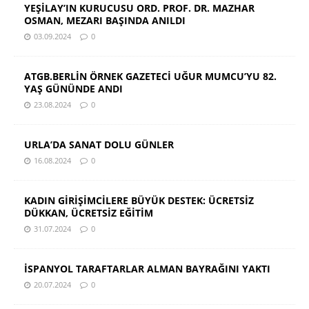
YEŞİLAY’IN KURUCUSU ORD. PROF. DR. MAZHAR
OSMAN, MEZARI BAŞINDA ANILDI
03.09.2024
0
ATGB.BERLİN ÖRNEK GAZETECİ UĞUR MUMCU’YU 82.
YAŞ GÜNÜNDE ANDI
23.08.2024
0
URLA’DA SANAT DOLU GÜNLER
16.08.2024
0
KADIN GİRİŞİMCİLERE BÜYÜK DESTEK: ÜCRETSİZ
DÜKKAN, ÜCRETSİZ EĞİTİM
31.07.2024
0
İSPANYOL TARAFTARLAR ALMAN BAYRAĞINI YAKTI
20.07.2024
0