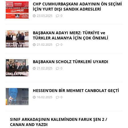
CHP CUMHURBAŞKANI ADAYININ ÖN SEÇİMİ
İÇİN YURT DIŞI SANDIK ADRESLERİ
23.03.2025
0
BAŞBAKAN ADAYI MERZ: TÜRKİYE ve
TÜRKLER ALMANYA İÇİN ÇOK ÖNEMLİ
21.02.2025
0
BAŞBAKAN SCHOLZ TÜRKLERİ UYARDI
21.02.2025
0
HESSEN’DEN BİR MEHMET CANBOLAT GEÇTİ
16.02.2025
0
SINIF ARKADAŞININ KALEMİNDEN FARUK ŞEN 2 /
CANAN AND YAZDI