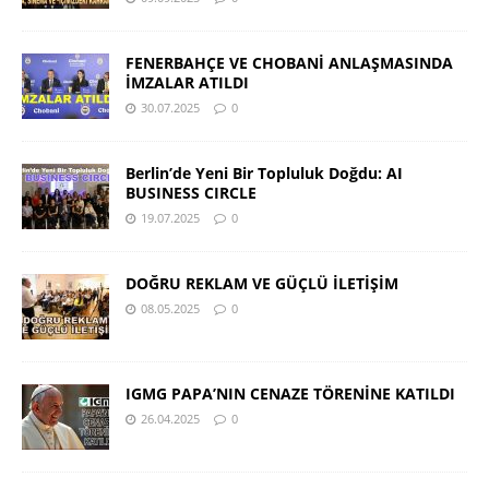
FENERBAHÇE VE CHOBANİ ANLAŞMASINDA
İMZALAR ATILDI
30.07.2025
0
Berlin’de Yeni Bir Topluluk Doğdu: AI
BUSINESS CIRCLE
19.07.2025
0
DOĞRU REKLAM VE GÜÇLÜ İLETİŞİM
08.05.2025
0
IGMG PAPA’NIN CENAZE TÖRENİNE KATILDI
26.04.2025
0