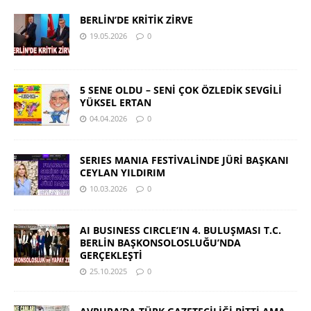
BERLİN’DE KRİTİK ZİRVE
19.05.2026
0
5 SENE OLDU – SENİ ÇOK ÖZLEDİK SEVGİLİ
YÜKSEL ERTAN
04.04.2026
0
SERIES MANIA FESTİVALİNDE JÜRİ BAŞKANI
CEYLAN YILDIRIM
10.03.2026
0
AI BUSINESS CIRCLE’IN 4. BULUŞMASI T.C.
BERLİN BAŞKONSOLOSLUĞU’NDA
GERÇEKLEŞTİ
25.10.2025
0