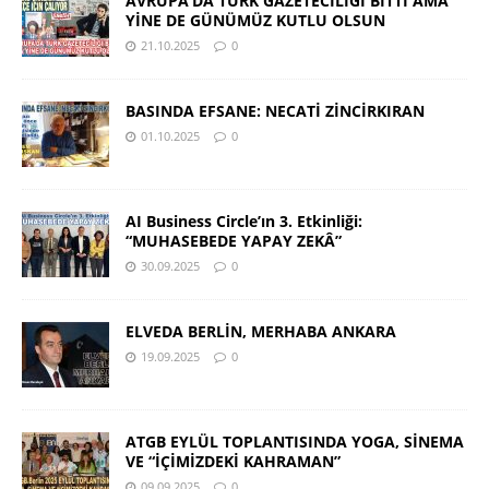
AVRUPA’DA TÜRK GAZETECİLİĞİ BİTTİ AMA
YİNE DE GÜNÜMÜZ KUTLU OLSUN
21.10.2025
0
BASINDA EFSANE: NECATİ ZİNCİRKIRAN
01.10.2025
0
AI Business Circle’ın 3. Etkinliği:
“MUHASEBEDE YAPAY ZEKÂ”
30.09.2025
0
ELVEDA BERLİN, MERHABA ANKARA
19.09.2025
0
ATGB EYLÜL TOPLANTISINDA YOGA, SİNEMA
VE “İÇİMİZDEKİ KAHRAMAN”
09.09.2025
0