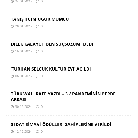
24.01.2025
0
TANIŞTIĞIM UĞUR MUMCU
20.01.2025
0
DİLEK KALAYCI “BEN SUÇSUZUM” DEDİ
16.01.2025
0
‘TURHAN SELÇUK KÜLTÜR EVİ’ AÇILDI
06.01.2025
0
TÜRK WALLRAFF YAZDI – 3 / PANDEMİNİN PERDE
ARKASI
30.12.2024
0
SEDAT SİMAVİ ÖDÜLLERİ SAHİPLERİNE VERİLDİ
12.12.2024
0