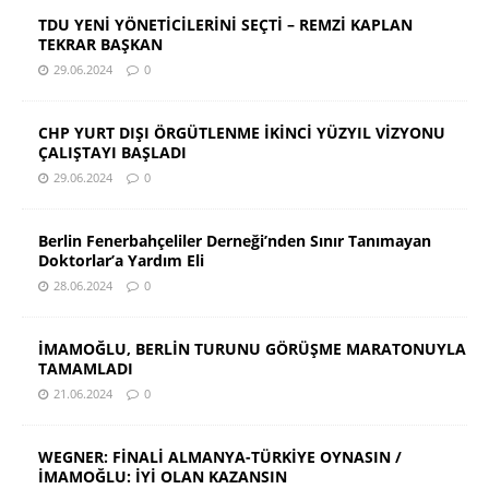
TDU YENİ YÖNETİCİLERİNİ SEÇTİ – REMZİ KAPLAN
TEKRAR BAŞKAN
29.06.2024
0
CHP YURT DIŞI ÖRGÜTLENME İKİNCİ YÜZYIL VİZYONU
ÇALIŞTAYI BAŞLADI
29.06.2024
0
Berlin Fenerbahçeliler Derneği’nden Sınır Tanımayan
Doktorlar’a Yardım Eli
28.06.2024
0
İMAMOĞLU, BERLİN TURUNU GÖRÜŞME MARATONUYLA
TAMAMLADI
21.06.2024
0
WEGNER: FİNALİ ALMANYA-TÜRKİYE OYNASIN /
İMAMOĞLU: İYİ OLAN KAZANSIN