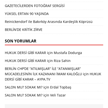
GAZETECİLERDEN FOTOĞRAF SERGİSİ
YÜKSEL ERTAN 90 YAŞINDA
Reinickendorf ile Bakırköy Arasında Kardeşlik Köprüsü
BERLİN’DE KRİTİK ZİRVE
SON YORUMLAR
HUKUK DERSİ GİBİ KARAR
için
Mustafa Dodurga
HUKUK DERSİ GİBİ KARAR
için
Riza Sahin
BERLİN CHP’DE “ATILMIŞLAR” İLE “ATANMIŞLAR”
MÜCADELESİNİN İLK KAZANANI İMAM KALOĞLU
için
HUKUK
DERSİ GİBİ KARAR – AYPA.TV
SALON MU? SOKAK MI?
için
Erdal Topbaş
SALON MU? SOKAK MI?
için
Veli Tazar