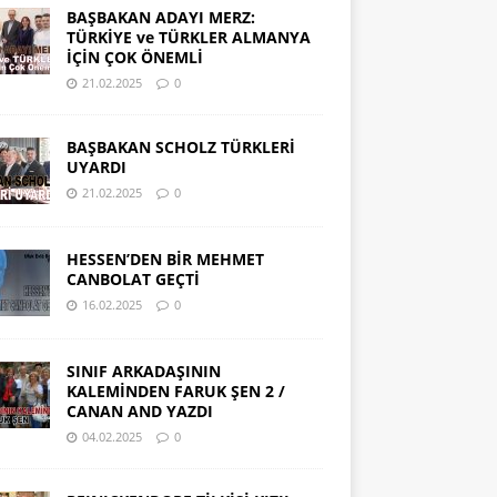
BAŞBAKAN ADAYI MERZ:
TÜRKİYE ve TÜRKLER ALMANYA
İÇİN ÇOK ÖNEMLİ
21.02.2025
0
BAŞBAKAN SCHOLZ TÜRKLERİ
UYARDI
21.02.2025
0
HESSEN’DEN BİR MEHMET
CANBOLAT GEÇTİ
16.02.2025
0
SINIF ARKADAŞININ
KALEMİNDEN FARUK ŞEN 2 /
CANAN AND YAZDI
04.02.2025
0