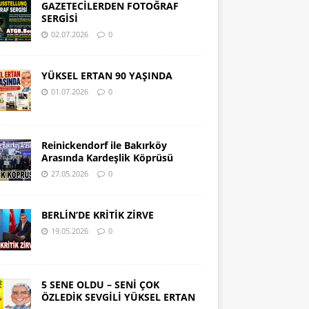
GAZETECİLERDEN FOTOĞRAF
SERGİSİ
02.07.2026
0
YÜKSEL ERTAN 90 YAŞINDA
01.07.2026
0
Reinickendorf ile Bakırköy
Arasında Kardeşlik Köprüsü
27.05.2026
0
BERLİN’DE KRİTİK ZİRVE
19.05.2026
0
5 SENE OLDU – SENİ ÇOK
ÖZLEDİK SEVGİLİ YÜKSEL ERTAN