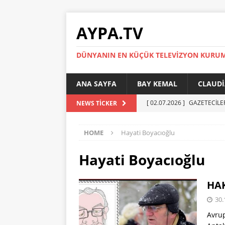
AYPA.TV
DÜNYANIN EN KÜÇÜK TELEVIZYON KURU
ANA SAYFA
BAY KEMAL
CLAUDI
[ 02.07.2026 ]
GAZETECİLE
NEWS TICKER
[ 01.07.2026 ]
YÜKSEL ERT
HOME
Hayati Boyacıoğlu
[ 27.05.2026 ]
Reinickendor
[ 19.05.2026 ]
BERLİN’DE KR
Hayati Boyacıoğlu
[ 05.07.2026 ]
MADIMAK’IN 
HA
AYPA
30.
Avrup