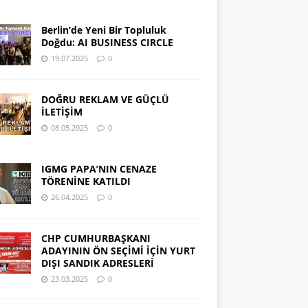
Berlin’de Yeni Bir Topluluk
Doğdu: AI BUSINESS CIRCLE
19.07.2025
0
DOĞRU REKLAM VE GÜÇLÜ
İLETİŞİM
08.05.2025
0
IGMG PAPA’NIN CENAZE
TÖRENİNE KATILDI
26.04.2025
0
CHP CUMHURBAŞKANI
ADAYININ ÖN SEÇİMİ İÇİN YURT
DIŞI SANDIK ADRESLERİ
23.03.2025
0