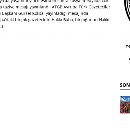
ya’da yaşamını yitirmesinden sonra sosyal medyada çok
a taziye mesajı yayınlandı. ATGB Avrupa Türk Gazeteciler
ği Başkanı Gürsel Köksal yayınladığı mesajında
pa’daki birçok gazetecinin Hakkı Baba, birçoğunun Hakkı
…]
Ye
SON