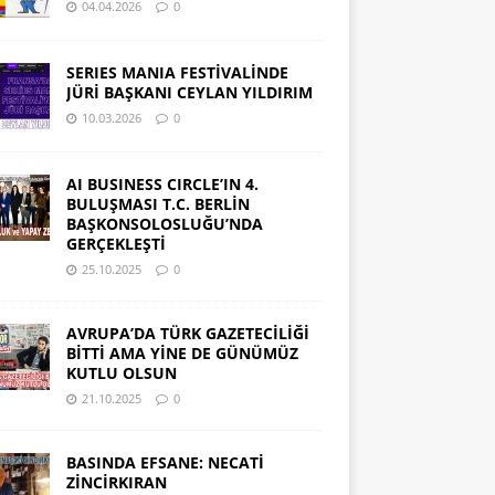
04.04.2026
0
SERIES MANIA FESTİVALİNDE
JÜRİ BAŞKANI CEYLAN YILDIRIM
10.03.2026
0
AI BUSINESS CIRCLE’IN 4.
BULUŞMASI T.C. BERLİN
BAŞKONSOLOSLUĞU’NDA
GERÇEKLEŞTİ
25.10.2025
0
AVRUPA’DA TÜRK GAZETECİLİĞİ
BİTTİ AMA YİNE DE GÜNÜMÜZ
KUTLU OLSUN
21.10.2025
0
BASINDA EFSANE: NECATİ
ZİNCİRKIRAN