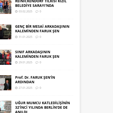
REINICKENDORF TİLKİSİ KIZIL
BELEDİYE SARAYI’NDA
03.02.2025
0
GENÇ BİR MESAİ ARKADAŞININ
KALEMİNDEN FARUK ŞEN
31.01.2025
0
SINIF ARKADAŞININ
KALEMİNDEN FARUK ŞEN
29.01.2025
0
Prof. Dr. FARUK ŞEN’İN
ARDINDAN
27.01.2025
0
UĞUR MUMCU KATLEDİLİŞİNİN
32’İNCİ YILINDA BERLİN’DE DE
ANILDI