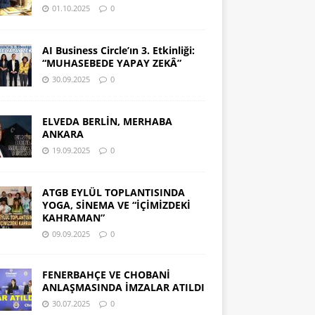
01.10.2025
0
AI Business Circle’ın 3. Etkinliği:
“MUHASEBEDE YAPAY ZEKÂ”
30.09.2025
0
ELVEDA BERLİN, MERHABA
ANKARA
19.09.2025
0
ATGB EYLÜL TOPLANTISINDA
YOGA, SİNEMA VE “İÇİMİZDEKİ
KAHRAMAN”
09.09.2025
0
FENERBAHÇE VE CHOBANİ
ANLAŞMASINDA İMZALAR ATILDI
30.07.2025
0