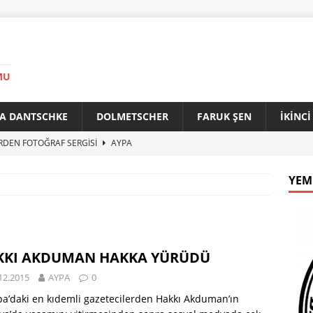
MU
A DANTSCHKE
DOLMETSCHER
FARUK ŞEN
İKİNC
RDEN FOTOĞRAF SERGİSİ
AYPA
AN 90 YAŞINDA
AYPA
YEM
f ile Bakırköy Arasında Kardeşlik Köprüsü
AYPA
İTİK ZİRVE
AYPA
33. YILINDA BERLİN’DE GÜVERCİNLER BARIŞA KANAT AÇTI
KKI AKDUMAN HAKKA YÜRÜDÜ
12.2015
AYPA
0
a’daki en kıdemli gazetecilerden Hakkı Akduman’ın