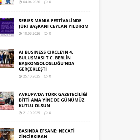
04.04.2026
0
SERIES MANIA FESTİVALİNDE
JÜRİ BAŞKANI CEYLAN YILDIRIM
10.03.2026
0
AI BUSINESS CIRCLE’IN 4.
BULUŞMASI T.C. BERLİN
BAŞKONSOLOSLUĞU’NDA
GERÇEKLEŞTİ
25.10.2025
0
AVRUPA’DA TÜRK GAZETECİLİĞİ
BİTTİ AMA YİNE DE GÜNÜMÜZ
KUTLU OLSUN
21.10.2025
0
BASINDA EFSANE: NECATİ
ZİNCİRKIRAN