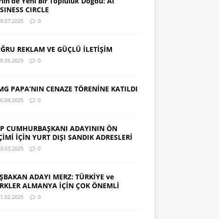
rlin’de Yeni Bir Topluluk Doğdu: AI
SINESS CIRCLE
9.07.2025
0
ĞRU REKLAM VE GÜÇLÜ İLETİŞİM
8.05.2025
0
MG PAPA’NIN CENAZE TÖRENİNE KATILDI
6.04.2025
0
P CUMHURBAŞKANI ADAYININ ÖN
ÇİMİ İÇİN YURT DIŞI SANDIK ADRESLERİ
3.03.2025
0
ŞBAKAN ADAYI MERZ: TÜRKİYE ve
RKLER ALMANYA İÇİN ÇOK ÖNEMLİ
1.02.2025
0