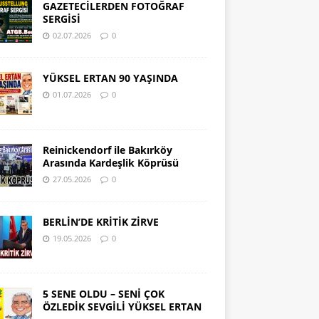
GAZETECİLERDEN FOTOĞRAF
SERGİSİ
02.07.2026
0
YÜKSEL ERTAN 90 YAŞINDA
01.07.2026
0
Reinickendorf ile Bakırköy
Arasında Kardeşlik Köprüsü
27.05.2026
0
BERLİN’DE KRİTİK ZİRVE
19.05.2026
0
5 SENE OLDU – SENİ ÇOK
ÖZLEDİK SEVGİLİ YÜKSEL ERTAN