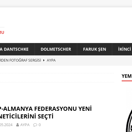
MU
A DANTSCHKE
DOLMETSCHER
FARUK ŞEN
İKİNC
RDEN FOTOĞRAF SERGİSİ
AYPA
AN 90 YAŞINDA
AYPA
YEM
f ile Bakırköy Arasında Kardeşlik Köprüsü
AYPA
İTİK ZİRVE
AYPA
33. YILINDA BERLİN’DE GÜVERCİNLER BARIŞA KANAT AÇTI
P-ALMANYA FEDERASYONU YENİ
ETİCİLERİNİ SEÇTİ
05.2024
AYPA
0