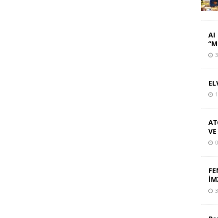
AI 
“M
3
EL
1
AT
VE
0
FE
İM
3