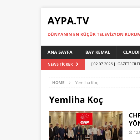
AYPA.TV
DÜNYANIN EN KÜÇÜK TELEVIZYON KURU
ANA SAYFA
BAY KEMAL
CLAUDI
[ 02.07.2026 ]
GAZETECİLE
NEWS TICKER
[ 01.07.2026 ]
YÜKSEL ERT
HOME
Yemliha Koç
[ 27.05.2026 ]
Reinickendor
[ 19.05.2026 ]
BERLİN’DE KR
Yemliha Koç
[ 05.07.2026 ]
MADIMAK’IN 
CH
AYPA
YÖN
12.