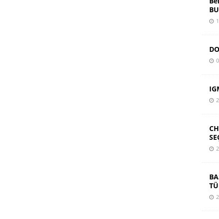
Be
BU
1
DO
0
IG
2
CH
SE
2
BA
TÜ
2