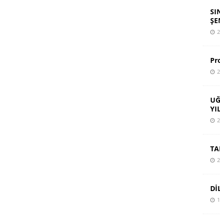
SI
ŞE
2
Pr
2
UĞ
YI
2
TA
2
Dİ
1