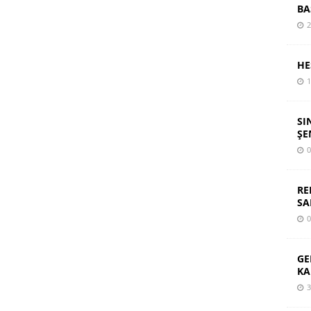
BA
2
HE
1
SI
ŞE
0
RE
SA
0
GE
KA
3