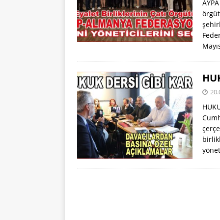
AYPA 
örgüt
şehir
Feder
Mayı
HUK
20.
HUKUK
Cumhu
çerçe
birli
yönet