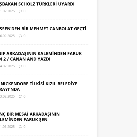
ŞBAKAN SCHOLZ TÜRKLERİ UYARDI
1.02.2025
0
SSEN’DEN BİR MEHMET CANBOLAT GEÇTİ
6.02.2025
0
NIF ARKADAŞININ KALEMİNDEN FARUK
N 2 / CANAN AND YAZDI
4.02.2025
0
INICKENDORF TİLKİSİ KIZIL BELEDİYE
RAYI’NDA
3.02.2025
0
NÇ BİR MESAİ ARKADAŞININ
LEMİNDEN FARUK ŞEN
1.01.2025
0