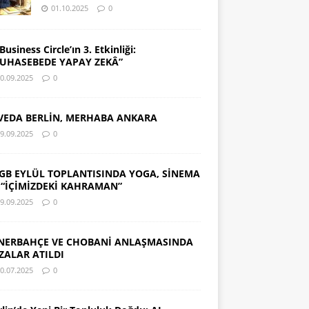
01.10.2025
0
Business Circle’ın 3. Etkinliği:
UHASEBEDE YAPAY ZEKÂ”
0.09.2025
0
VEDA BERLİN, MERHABA ANKARA
9.09.2025
0
GB EYLÜL TOPLANTISINDA YOGA, SİNEMA
 “İÇİMİZDEKİ KAHRAMAN”
9.09.2025
0
NERBAHÇE VE CHOBANİ ANLAŞMASINDA
ZALAR ATILDI
0.07.2025
0