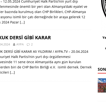
– 12.05.2024 Cumhuriyet Halk Partisi’nin yurt dışı
lenmesinde önemli bir yeri olan Almanya’daki eyalet ve
ler bazında kurulmuş olan CHP Birlikleri, CHP-Almanya
asyonu isimli bir çatı derneğinde bir araya gelerek 12
s 2024 Pazar
[…]
UK DERSİ GİBİ KARAR
Ye
04.2024
AYPA
2
 DERSİ GİBİ KARAR Ali YILDIRIM / AYPA.TV – 20.04.2024
riyet Halk Partisi’nin yurt dışı örgütlenmesi
vesinde 11 sene önce Almanya’da aynı gün kurulan
klerden biri de CHP Berlin Birliği e.V. isimli dernek. Dernek
SON
icileri
[…]