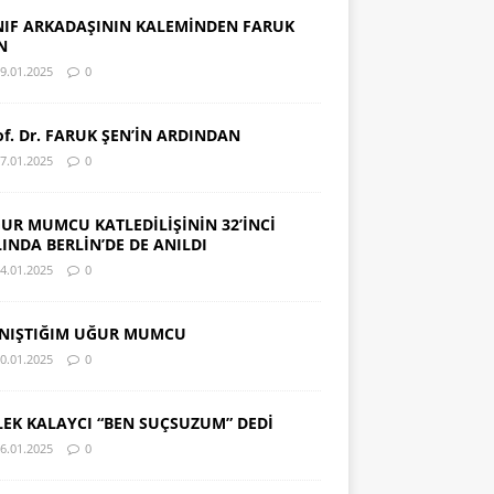
NIF ARKADAŞININ KALEMİNDEN FARUK
N
9.01.2025
0
of. Dr. FARUK ŞEN’İN ARDINDAN
7.01.2025
0
UR MUMCU KATLEDİLİŞİNİN 32’İNCİ
LINDA BERLİN’DE DE ANILDI
4.01.2025
0
NIŞTIĞIM UĞUR MUMCU
0.01.2025
0
LEK KALAYCI “BEN SUÇSUZUM” DEDİ
6.01.2025
0