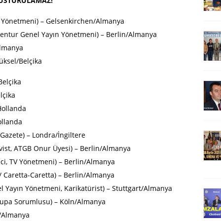
SUSTURULAMAZ!
n Yönetmeni) – Gelsenkirchen/Almanya
gentur Genel Yayın Yönetmeni) – Berlin/Almanya
Almanya
üksel/Belçika
Belçika
lçika
Hollanda
ollanda
 Gazete) – Londra/İngiltere
ivist, ATGB Onur Üyesi) – Berlin/Almanya
teci, TV Yönetmeni) – Berlin/Almanya
/ Caretta-Caretta) – Berlin/Almanya
 Yayın Yönetmeni, Karikatürist) – Stuttgart/Almanya
rupa Sorumlusu) – Köln/Almanya
in/Almanya