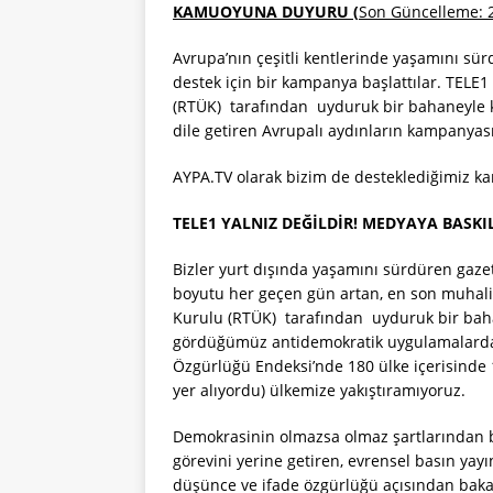
KAMUOYUNA DUYURU (
Son Güncelleme: 
Avrupa’nın çeşitli kentlerinde yaşamını sürd
destek için bir kampanya başlattılar. TELE1
(RTÜK) tarafından uyduruk bir bahaneyle key
dile getiren Avrupalı aydınların kampanya
AYPA.TV olarak bizim de desteklediğimiz kam
TELE1 YALNIZ DEĞİLDİR! MEDYAYA BASKI
Bizler yurt dışında yaşamını sürdüren gazete
boyutu her geçen gün artan, en son muhalif
Kurulu (RTÜK) tarafından uyduruk bir bahan
gördüğümüz antidemokratik uygulamalarda
Özgürlüğü Endeksi’nde 180 ülke içerisinde 1
yer alıyordu) ülkemize yakıştıramıyoruz.
Demokrasinin olmazsa olmaz şartlarından b
görevini yerine getiren, evrensel basın yayı
düşünce ve ifade özgürlüğü açısından bakan