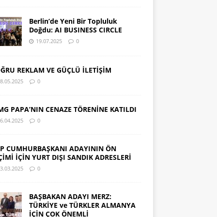
Berlin’de Yeni Bir Topluluk
Doğdu: AI BUSINESS CIRCLE
19.07.2025
0
ĞRU REKLAM VE GÜÇLÜ İLETİŞİM
8.05.2025
0
MG PAPA’NIN CENAZE TÖRENİNE KATILDI
6.04.2025
0
P CUMHURBAŞKANI ADAYININ ÖN
ÇİMİ İÇİN YURT DIŞI SANDIK ADRESLERİ
3.03.2025
0
BAŞBAKAN ADAYI MERZ:
TÜRKİYE ve TÜRKLER ALMANYA
İÇİN ÇOK ÖNEMLİ