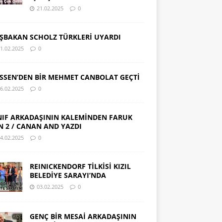
21.02.2025
0
ŞBAKAN SCHOLZ TÜRKLERİ UYARDI
1.02.2025
0
SSEN’DEN BİR MEHMET CANBOLAT GEÇTİ
6.02.2025
0
NIF ARKADAŞININ KALEMİNDEN FARUK
N 2 / CANAN AND YAZDI
4.02.2025
0
REINICKENDORF TİLKİSİ KIZIL
BELEDİYE SARAYI’NDA
03.02.2025
0
GENÇ BİR MESAİ ARKADAŞININ