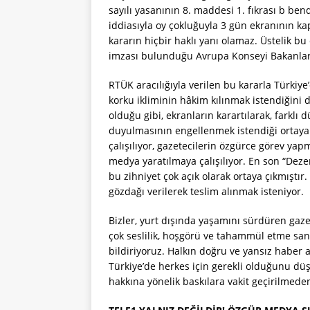
sayılı yasanının 8. maddesi 1. fıkrası b bend
iddiasıyla oy çokluğuyla 3 gün ekranının ka
kararın hiçbir haklı yanı olamaz. Üstelik bu
imzası bulunduğu Avrupa Konseyi Bakanlar K
RTÜK aracılığıyla verilen bu kararla Türkiy
korku ikliminin hâkim kılınmak istendiğini
olduğu gibi, ekranların karartılarak, farkl
duyulmasının engellenmek istendiği ortaya 
çalışılıyor, gazetecilerin özgürce görev yap
medya yaratılmaya çalışılıyor. En son “Dez
bu zihniyet çok açık olarak ortaya çıkmıştır
gözdağı verilerek teslim alınmak isteniyor.
Bizler, yurt dışında yaşamını sürdüren gazet
çok seslilik, hoşgörü ve tahammül etme san
bildiriyoruz. Halkın doğru ve yansız habe
Türkiye’de herkes için gerekli olduğunu dü
hakkına yönelik baskılara vakit geçirilmede