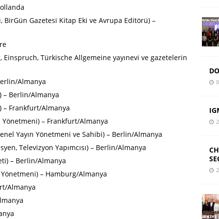
Hollanda
 BirGün Gazetesi Kitap Eki ve Avrupa Editörü) –
re
ag, Einspruch, Türkische Allgemeine yayınevi ve gazetelerin
DO
Berlin/Almanya
0
 – Berlin/Almanya
ı) – Frankfurt/Almanya
IG
 Yönetmeni) – Frankfurt/Almanya
2
 Genel Yayın Yönetmeni ve Sahibi) – Berlin/Almanya
syen, Televizyon Yapımcısı) – Berlin/Almanya
CH
SE
ti) – Berlin/Almanya
2
yın Yönetmeni) – Hamburg/Almanya
art/Almanya
/Almanya
manya