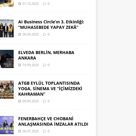
01.10.2025
0
AI Business Circle’ın 3. Etkinliği:
“MUHASEBEDE YAPAY ZEKÂ”
30.09.2025
0
ELVEDA BERLİN, MERHABA
ANKARA
19.09.2025
0
ATGB EYLÜL TOPLANTISINDA
YOGA, SİNEMA VE “İÇİMİZDEKİ
KAHRAMAN”
09.09.2025
0
FENERBAHÇE VE CHOBANİ
ANLAŞMASINDA İMZALAR ATILDI
30.07.2025
0