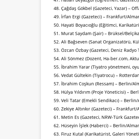
Çağdaş Gökbel (Gazeteci, Yazar) – Off
İrfan Ergi (Gazeteci) – Frankfurt/Alm
Hayati Boyacıoğlu (Eğitimci, Karikatür
Murat Saydam (Şair) – Brüksel/Belçik
Ali Bağseven (Sanat Organizatörü, Kül
Özcan Özbay (Gazeteci, Deniz Radyo 
Ali Sönmez (Dozent, Ha-ber.com, Aktue
İbrahim Yarar (Tiyatro yönetmeni, oy
Vedat Gültekin (Tiyatrocu) – Rotterd
İbrahim Coşkun (Ressam) – Berlin/A
Hülya Yıldırım (Proje Yöneticisi) – Be
Veli Tatar (Emekli Sendikacı) – Berli
Zekiye Altınkır (Gazeteci) – Frankfurt
Metin Es (Gazeteci, NRW-Türk Gazetec
Hüseyin İşlek (Haberci) – Berlin/Alma
Firuz Kutal (Karikatürist, Galeri Yönet