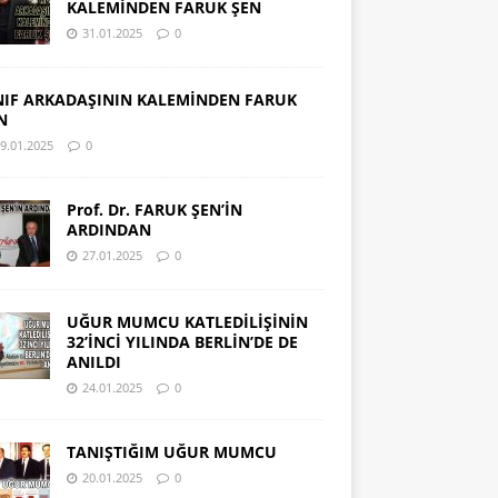
KALEMİNDEN FARUK ŞEN
31.01.2025
0
NIF ARKADAŞININ KALEMİNDEN FARUK
N
9.01.2025
0
Prof. Dr. FARUK ŞEN’İN
ARDINDAN
27.01.2025
0
UĞUR MUMCU KATLEDİLİŞİNİN
32’İNCİ YILINDA BERLİN’DE DE
ANILDI
24.01.2025
0
TANIŞTIĞIM UĞUR MUMCU
20.01.2025
0