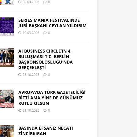
04.04.2026
0
SERIES MANIA FESTİVALİNDE
JÜRİ BAŞKANI CEYLAN YILDIRIM
10.03.2026
0
AI BUSINESS CIRCLE’IN 4.
BULUŞMASI T.C. BERLİN
BAŞKONSOLOSLUĞU’NDA
GERÇEKLEŞTİ
25.10.2025
0
AVRUPA’DA TÜRK GAZETECİLİĞİ
BİTTİ AMA YİNE DE GÜNÜMÜZ
KUTLU OLSUN
21.10.2025
0
BASINDA EFSANE: NECATİ
ZİNCİRKIRAN