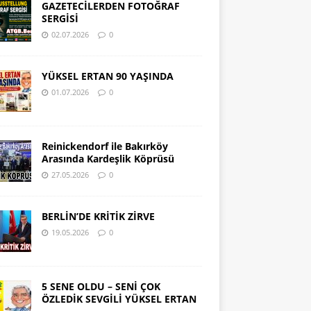
GAZETECİLERDEN FOTOĞRAF
SERGİSİ
02.07.2026
0
YÜKSEL ERTAN 90 YAŞINDA
01.07.2026
0
Reinickendorf ile Bakırköy
Arasında Kardeşlik Köprüsü
27.05.2026
0
BERLİN’DE KRİTİK ZİRVE
19.05.2026
0
5 SENE OLDU – SENİ ÇOK
ÖZLEDİK SEVGİLİ YÜKSEL ERTAN