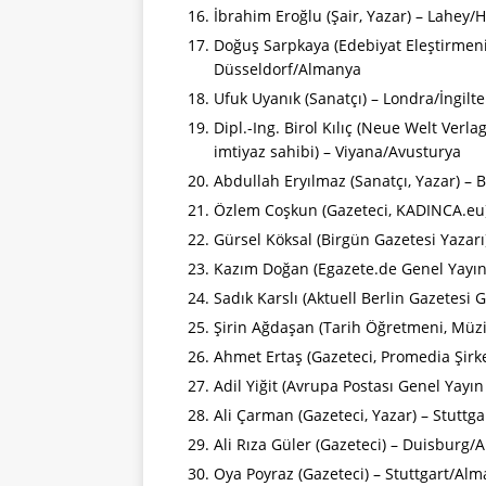
İbrahim Eroğlu (Şair, Yazar) – Lahey/
Doğuş Sarpkaya (Edebiyat Eleştirmeni,
Düsseldorf/Almanya
Ufuk Uyanık (Sanatçı) – Londra/İngilte
Dipl.-Ing. Birol Kılıç (Neue Welt Verl
imtiyaz sahibi) – Viyana/Avusturya
Abdullah Eryılmaz (Sanatçı, Yazar) – 
Özlem Coşkun (Gazeteci, KADINCA.eu)
Gürsel Köksal (Birgün Gazetesi Yazar
Kazım Doğan (Egazete.de Genel Yayın
Sadık Karslı (Aktuell Berlin Gazetesi
Şirin Ağdaşan (Tarih Öğretmeni, Müzi
Ahmet Ertaş (Gazeteci, Promedia Şirke
Adil Yiğit (Avrupa Postası Genel Ya
Ali Çarman (Gazeteci, Yazar) – Stuttg
Ali Rıza Güler (Gazeteci) – Duisburg
Oya Poyraz (Gazeteci) – Stuttgart/Al