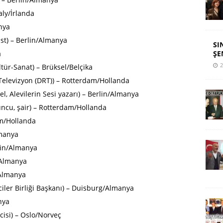
aly/İrlanda
anya
ist) – Berlin/Almanya
SI
ŞE
a
2
tür-Sanat) – Brüksel/Belçika
Televizyon (DRT)) – Rotterdam/Hollanda
l, Alevilerin Sesi yazarı) – Berlin/Almanya
uncu, şair) – Rotterdam/Hollanda
am/Hollanda
lmanya
rlin/Almanya
n/Almanya
/Almanya
iler Birliği Başkanı) – Duisburg/Almanya
nya
icisi) – Oslo/Norveç