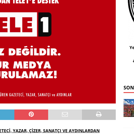
Ye
SON
TECİ, YAZAR, ÇİZER, SANATÇI VE AYDINLARDAN