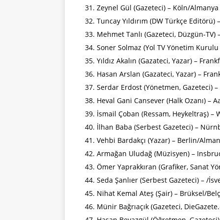
Zeynel Gül (Gazeteci) – Köln/Almanya
Tuncay Yıldırım (DW Türkçe Editörü)
Mehmet Tanlı (Gazeteci, Düzgün-TV
Soner Solmaz (Yol TV Yönetim Kurulu
Yıldız Akalın (Gazateci, Yazar) – Fran
Hasan Arslan (Gazateci, Yazar) – Fra
Serdar Erdost (Yönetmen, Gazeteci) –
Heval Gani Cansever (Halk Ozanı) – 
İsmail Çoban (Ressam, Heykeltraş) –
İlhan Baba (Serbest Gazeteci) – Nür
Vehbi Bardakçı (Yazar) – Berlin/Alma
Armağan Uludağ (Müzisyen) – Insbru
Ömer Yaprakkıran (Grafiker, Sanat Y
Seda Şanlıer (Serbest Gazeteci) – /İsv
Nihat Kemal Ateş (Şair) – Brüksel/Bel
Münir Bağrıaçık (Gazeteci, DieGazete
Hasan Beyazgül (Öğretmen, Gazeteci)