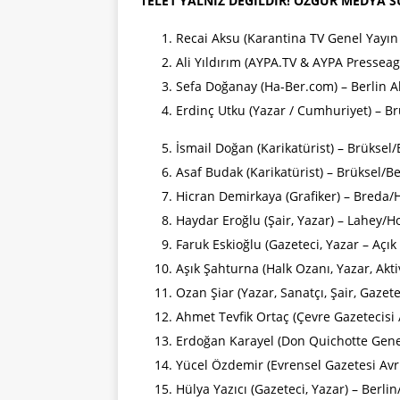
TELE1 YALNIZ DEĞİLDİR! ÖZGÜR MEDYA 
Recai Aksu (Karantina TV Genel Yayı
Ali Yıldırım (AYPA.TV & AYPA Pressea
Sefa Doğanay (Ha-Ber.com) – Berlin 
Erdinç Utku (Yazar / Cumhuriyet) – Br
İsmail Doğan (Karikatürist) – Brüksel/
Asaf Budak (Karikatürist) – Brüksel/Be
Hicran Demirkaya (Grafiker) – Breda/
Haydar Eroğlu (Şair, Yazar) – Lahey/H
Faruk Eskioğlu (Gazeteci, Yazar – Açık
Aşık Şahturna (Halk Ozanı, Yazar, Akt
Ozan Şiar (Yazar, Sanatçı, Şair, Gaze
Ahmet Tevfik Ortaç (Çevre Gazetecisi 
Erdoğan Karayel (Don Quichotte Genel
Yücel Özdemir (Evrensel Gazetesi Av
Hülya Yazıcı (Gazeteci, Yazar) – Berl