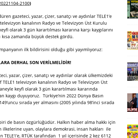
20221104-2100
)
üren gazeteci, yazar, çizer, sanatçı ve aydınlar TELE1’e
 televizyon kanalının Radyo ve Televizyon Üst Kurulu
fi olarak 3 gün karartılması kararına karşı kaygılarını
sı kısa zamanda büyük destek gördü.
panyanın ilk bildirisini olduğu gibi yayımlıyoruz:
LARA DERHAL SON VERİLMELİDİR!
ci, yazar, çizer, sanatçı ve aydınlar olarak ülkemizdeki
 TELE1 televizyon kanalının Radyo ve Televizyon Üst
eyle keyfi olarak 3 gün karartılması kararında
n kaygı duyuyoruz. Türkiye’nin 2022 Dünya Basın
49’uncu sırada yer almasını (2005 yılında 98’inci sırada
iri de basın özgürlüğüdür. Halkın haber alma hakkı için
n ilkelerine uyan, olaylara demokrasi, insan hakları ile
 TELE1’e, RTÜK tarafından 1 yıl içerisinde 2 kez 6112