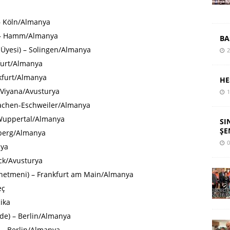
 – Köln/Almanya
) – Hamm/Almanya
BA
 Üyesi) – Solingen/Almanya
2
kfurt/Almanya
nkfurt/Almanya
HE
 Viyana/Avusturya
1
Aachen-Eschweiler/Almanya
 Wuppertal/Almanya
SI
ŞE
nberg/Almanya
0
nya
ck/Avusturya
önetmeni) – Frankfurt am Main/Almanya
eç
çika
.de) – Berlin/Almanya
 – Berlin/Almanya