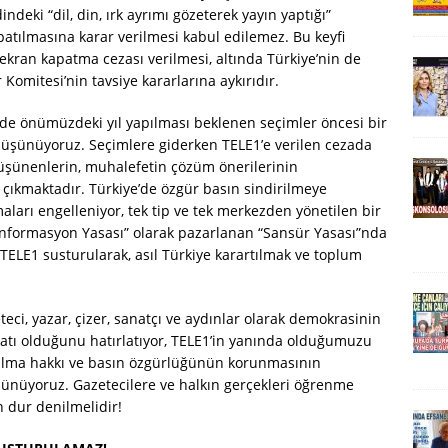
indeki “dil, din, ırk ayrımı gözeterek yayın yaptığı”
patılmasına karar verilmesi kabul edilemez. Bu keyfi
 ekran kapatma cezası verilmesi, altında Türkiye’nin de
omitesi’nin tavsiye kararlarına aykırıdır.
e’de önümüzdeki yıl yapılması beklenen seçimler öncesi bir
 düşünüyoruz. Seçimlere giderken TELE1’e verilen cezada
ı düşünenlerin, muhalefetin çözüm önerilerinin
çıkmaktadır. Türkiye’de özgür basın sindirilmeye
maları engelleniyor, tek tip ve tek merkezden yönetilen bir
enformasyon Yasası” olarak pazarlanan “Sansür Yasası”nda
. TELE1 susturularak, asıl Türkiye karartılmak ve toplum
eci, yazar, çizer, sanatçı ve aydınlar olarak demokrasinin
atı olduğunu hatırlatıyor, TELE1’in yanında olduğumuzu
r alma hakkı ve basın özgürlüğünün korunmasının
şünüyoruz. Gazetecilere ve halkın gerçekleri öğrenme
n dur denilmelidir!