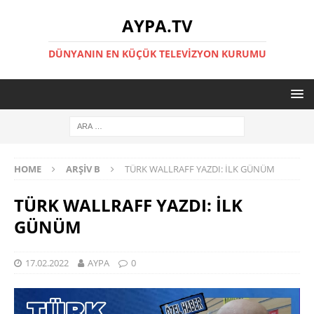
AYPA.TV
DÜNYANIN EN KÜÇÜK TELEVIZYON KURUMU
HOME
ARŞIV B
TÜRK WALLRAFF YAZDI: İLK GÜNÜM
TÜRK WALLRAFF YAZDI: İLK
GÜNÜM
17.02.2022
AYPA
0