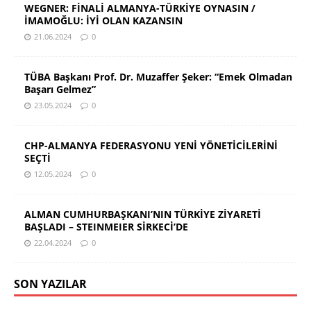
WEGNER: FİNALİ ALMANYA-TÜRKİYE OYNASIN /
İMAMOĞLU: İYİ OLAN KAZANSIN
21.06.2024
0
TÜBA Başkanı Prof. Dr. Muzaffer Şeker: “Emek Olmadan
Başarı Gelmez”
23.05.2024
0
CHP-ALMANYA FEDERASYONU YENİ YÖNETİCİLERİNİ
SEÇTİ
12.05.2024
0
ALMAN CUMHURBAŞKANI’NIN TÜRKİYE ZİYARETİ
BAŞLADI – STEINMEIER SİRKECİ’DE
22.04.2024
0
SON YAZILAR