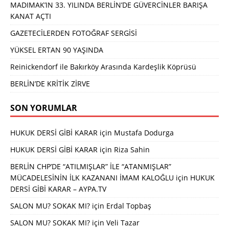
MADIMAK’IN 33. YILINDA BERLİN’DE GÜVERCİNLER BARIŞA
KANAT AÇTI
GAZETECİLERDEN FOTOĞRAF SERGİSİ
YÜKSEL ERTAN 90 YAŞINDA
Reinickendorf ile Bakırköy Arasında Kardeşlik Köprüsü
BERLİN’DE KRİTİK ZİRVE
SON YORUMLAR
HUKUK DERSİ GİBİ KARAR
için
Mustafa Dodurga
HUKUK DERSİ GİBİ KARAR
için
Riza Sahin
BERLİN CHP’DE “ATILMIŞLAR” İLE “ATANMIŞLAR”
MÜCADELESİNİN İLK KAZANANI İMAM KALOĞLU
için
HUKUK
DERSİ GİBİ KARAR – AYPA.TV
SALON MU? SOKAK MI?
için
Erdal Topbaş
SALON MU? SOKAK MI?
için
Veli Tazar