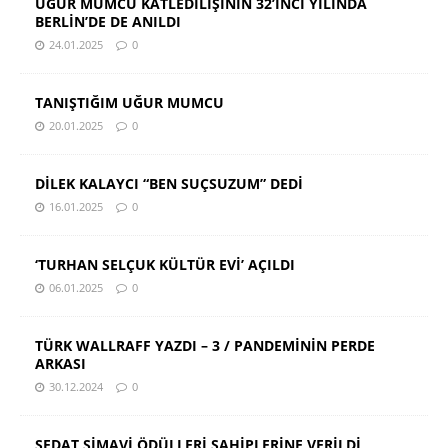
UĞUR MUMCU KATLEDİLİŞİNİN 32’İNCİ YILINDA
BERLİN’DE DE ANILDI
24.01.2025
0
TANIŞTIĞIM UĞUR MUMCU
20.01.2025
0
DİLEK KALAYCI “BEN SUÇSUZUM” DEDİ
16.01.2025
0
‘TURHAN SELÇUK KÜLTÜR EVİ’ AÇILDI
06.01.2025
0
TÜRK WALLRAFF YAZDI – 3 / PANDEMİNİN PERDE
ARKASI
30.12.2024
0
SEDAT SİMAVİ ÖDÜLLERİ SAHİPLERİNE VERİLDİ