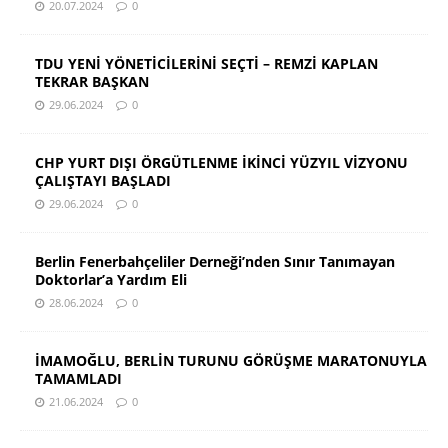
20.07.2024
0
TDU YENİ YÖNETİCİLERİNİ SEÇTİ – REMZİ KAPLAN
TEKRAR BAŞKAN
29.06.2024
0
CHP YURT DIŞI ÖRGÜTLENME İKİNCİ YÜZYIL VİZYONU
ÇALIŞTAYI BAŞLADI
29.06.2024
0
Berlin Fenerbahçeliler Derneği’nden Sınır Tanımayan
Doktorlar’a Yardım Eli
28.06.2024
0
İMAMOĞLU, BERLİN TURUNU GÖRÜŞME MARATONUYLA
TAMAMLADI
21.06.2024
0