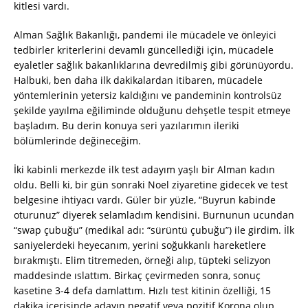
kitlesi vardı.
Alman Sağlık Bakanlığı, pandemi ile mücadele ve önleyici
tedbirler kriterlerini devamlı güncellediği için, mücadele
eyaletler sağlık bakanlıklarına devredilmiş gibi görünüyordu.
Halbuki, ben daha ilk dakikalardan itibaren, mücadele
yöntemlerinin yetersiz kaldığını ve pandeminin kontrolsüz
şekilde yayılma eğiliminde olduğunu dehşetle tespit etmeye
başladım. Bu derin konuya seri yazılarımın ileriki
bölümlerinde değineceğim.
İki kabinli merkezde ilk test adayım yaşlı bir Alman kadın
oldu. Belli ki, bir gün sonraki Noel ziyaretine gidecek ve test
belgesine ihtiyacı vardı. Güler bir yüzle, “Buyrun kabinde
oturunuz” diyerek selamladım kendisini. Burnunun ucundan
“swap çubuğu” (medikal adı: “sürüntü çubuğu”) ile girdim. İlk
saniyelerdeki heyecanım, yerini soğukkanlı hareketlere
bırakmıştı. Elim titremeden, örneği alıp, tüpteki selizyon
maddesinde ıslattım. Birkaç çevirmeden sonra, sonuç
kasetine 3-4 defa damlattım. Hızlı test kitinin özelliği, 15
dakika içerisinde adayın negatif veya pozitif Korona olup