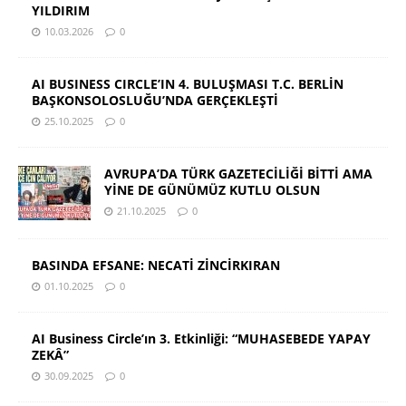
YILDIRIM
10.03.2026
0
AI BUSINESS CIRCLE’IN 4. BULUŞMASI T.C. BERLİN
BAŞKONSOLOSLUĞU’NDA GERÇEKLEŞTİ
25.10.2025
0
AVRUPA’DA TÜRK GAZETECİLİĞİ BİTTİ AMA
YİNE DE GÜNÜMÜZ KUTLU OLSUN
21.10.2025
0
BASINDA EFSANE: NECATİ ZİNCİRKIRAN
01.10.2025
0
AI Business Circle’ın 3. Etkinliği: “MUHASEBEDE YAPAY
ZEKÂ”
30.09.2025
0