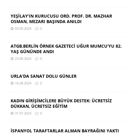
YEŞİLAY’IN KURUCUSU ORD. PROF. DR. MAZHAR
OSMAN, MEZARI BAŞINDA ANILDI
03.09.2024
0
ATGB.BERLİN ÖRNEK GAZETECİ UĞUR MUMCU’YU 82.
YAŞ GÜNÜNDE ANDI
23.08.2024
0
URLA’DA SANAT DOLU GÜNLER
16.08.2024
0
KADIN GİRİŞİMCİLERE BÜYÜK DESTEK: ÜCRETSİZ
DÜKKAN, ÜCRETSİZ EĞİTİM
31.07.2024
0
İSPANYOL TARAFTARLAR ALMAN BAYRAĞINI YAKTI