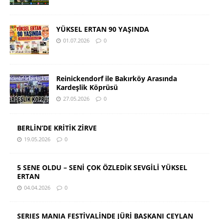
YÜKSEL ERTAN 90 YAŞINDA
01.07.2026
0
Reinickendorf ile Bakırköy Arasında
Kardeşlik Köprüsü
27.05.2026
0
BERLİN’DE KRİTİK ZİRVE
19.05.2026
0
5 SENE OLDU – SENİ ÇOK ÖZLEDİK SEVGİLİ YÜKSEL
ERTAN
04.04.2026
0
SERIES MANIA FESTİVALİNDE JÜRİ BAŞKANI CEYLAN