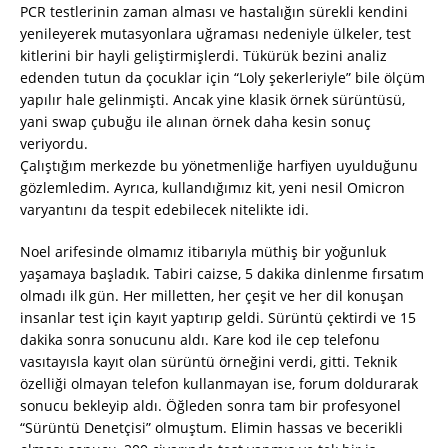
PCR testlerinin zaman alması ve hastalığın sürekli kendini
yenileyerek mutasyonlara uğraması nedeniyle ülkeler, test
kitlerini bir hayli geliştirmişlerdi. Tükürük bezini analiz
edenden tutun da çocuklar için “Loly şekerleriyle” bile ölçüm
yapılır hale gelinmişti. Ancak yine klasik örnek sürüntüsü,
yani swap çubuğu ile alınan örnek daha kesin sonuç
veriyordu.
Çalıştığım merkezde bu yönetmenliğe harfiyen uyulduğunu
gözlemledim. Ayrıca, kullandığımız kit, yeni nesil Omicron
varyantını da tespit edebilecek nitelikte idi.
Noel arifesinde olmamız itibarıyla müthiş bir yoğunluk
yaşamaya başladık. Tabiri caizse, 5 dakika dinlenme fırsatım
olmadı ilk gün. Her milletten, her çeşit ve her dil konuşan
insanlar test için kayıt yaptırıp geldi. Sürüntü çektirdi ve 15
dakika sonra sonucunu aldı. Kare kod ile cep telefonu
vasıtayısla kayıt olan sürüntü örneğini verdi, gitti. Teknik
özelliği olmayan telefon kullanmayan ise, forum doldurarak
sonucu bekleyip aldı. Öğleden sonra tam bir profesyonel
“Sürüntü Denetçisi” olmuştum. Elimin hassas ve becerikli