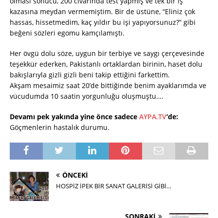
olması sonucu, 200 civarında test yapmış ve tek bir iş
kazasına meydan vermemiştim. Bir de üstüne, “Eliniz çok
hassas, hissetmedim, kaç yıldır bu işi yapıyorsunuz?” gibi
beğeni sözleri egomu kamçılamıştı.
Her övgü dolu söze, uygun bir terbiye ve saygı çerçevesinde
teşekkür ederken, Pakistanlı ortaklardan birinin, haset dolu
bakışlarıyla gizli gizli beni takip ettiğini farkettim.
Akşam mesaimiz saat 20’de bittiğinde benim ayaklarımda ve
vücudumda 10 saatin yorgunluğu oluşmuştu….
Devamı pek yakında yine önce sadece
AYPA.TV
‘de:
Göçmenlerin hastalık durumu.
ÖNCEKI
HOSPİZ İPEK BİR SANAT GALERİSİ GİBİ…
SONRAKI