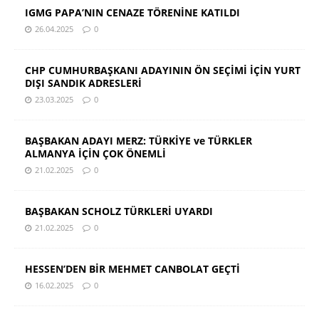
IGMG PAPA’NIN CENAZE TÖRENİNE KATILDI
26.04.2025
0
CHP CUMHURBAŞKANI ADAYININ ÖN SEÇİMİ İÇİN YURT
DIŞI SANDIK ADRESLERİ
23.03.2025
0
BAŞBAKAN ADAYI MERZ: TÜRKİYE ve TÜRKLER
ALMANYA İÇİN ÇOK ÖNEMLİ
21.02.2025
0
BAŞBAKAN SCHOLZ TÜRKLERİ UYARDI
21.02.2025
0
HESSEN’DEN BİR MEHMET CANBOLAT GEÇTİ
16.02.2025
0