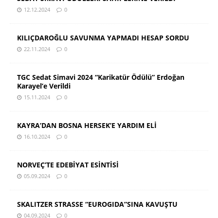
12.12.2024
0
KILIÇDAROĞLU SAVUNMA YAPMADI HESAP SORDU
22.11.2024
0
TGC Sedat Simavi 2024 “Karikatür Ödülü” Erdoğan
Karayel’e Verildi
15.11.2024
0
KAYRA’DAN BOSNA HERSEK’E YARDIM ELİ
16.10.2024
0
NORVEÇ’TE EDEBİYAT ESİNTİSİ
05.09.2024
0
SKALITZER STRASSE “EUROGIDA”SINA KAVUŞTU
04.09.2024
0