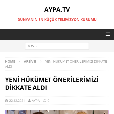
AYPA.TV
DÜNYANIN EN KÜÇÜK TELEVIZYON KURUMU
HOME
ARŞIV B
YENİ HÜKÜMET ÖNERİLERİMİZİ DİKKATE
ALDI
YENİ HÜKÜMET ÖNERİLERİMİZİ
DİKKATE ALDI
22.12.2021
AYPA
0