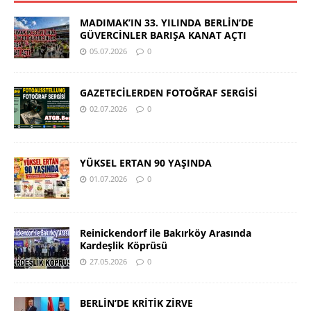
MADIMAK’IN 33. YILINDA BERLİN’DE
GÜVERCİNLER BARIŞA KANAT AÇTI
05.07.2026
0
GAZETECİLERDEN FOTOĞRAF SERGİSİ
02.07.2026
0
YÜKSEL ERTAN 90 YAŞINDA
01.07.2026
0
Reinickendorf ile Bakırköy Arasında
Kardeşlik Köprüsü
27.05.2026
0
BERLİN’DE KRİTİK ZİRVE