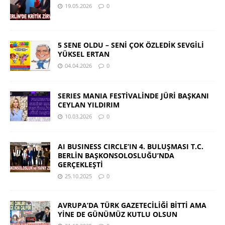
19.05.2026
0
5 SENE OLDU – SENİ ÇOK ÖZLEDİK SEVGİLİ
YÜKSEL ERTAN
04.04.2026
0
SERIES MANIA FESTİVALİNDE JÜRİ BAŞKANI
CEYLAN YILDIRIM
10.03.2026
0
AI BUSINESS CIRCLE’IN 4. BULUŞMASI T.C.
BERLİN BAŞKONSOLOSLUĞU’NDA
GERÇEKLEŞTİ
25.10.2025
0
AVRUPA’DA TÜRK GAZETECİLİĞİ BİTTİ AMA
YİNE DE GÜNÜMÜZ KUTLU OLSUN