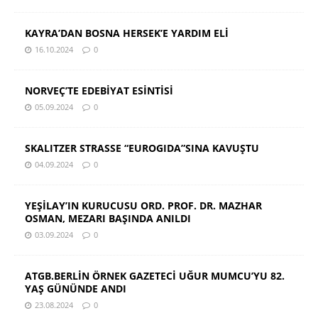
KAYRA’DAN BOSNA HERSEK’E YARDIM ELİ
16.10.2024
0
NORVEÇ’TE EDEBİYAT ESİNTİSİ
05.09.2024
0
SKALITZER STRASSE “EUROGIDA”SINA KAVUŞTU
04.09.2024
0
YEŞİLAY’IN KURUCUSU ORD. PROF. DR. MAZHAR
OSMAN, MEZARI BAŞINDA ANILDI
03.09.2024
0
ATGB.BERLİN ÖRNEK GAZETECİ UĞUR MUMCU’YU 82.
YAŞ GÜNÜNDE ANDI
23.08.2024
0