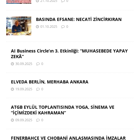
21.10.2025
0
BASINDA EFSANE: NECATİ ZİNCİRKIRAN
01.10.2025
0
AI Business Circle’ın 3. Etkinliği: “MUHASEBEDE YAPAY
ZEKÂ”
30.09.2025
0
ELVEDA BERLİN, MERHABA ANKARA
19.09.2025
0
ATGB EYLÜL TOPLANTISINDA YOGA, SİNEMA VE
“İÇİMİZDEKİ KAHRAMAN”
09.09.2025
0
FENERBAHÇE VE CHOBANİ ANLAŞMASINDA İMZALAR