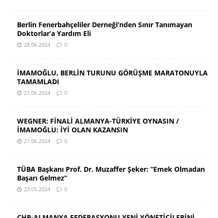
Berlin Fenerbahçeliler Derneği’nden Sınır Tanımayan
Doktorlar’a Yardım Eli
28.06.2024
0
İMAMOĞLU, BERLİN TURUNU GÖRÜŞME MARATONUYLA
TAMAMLADI
21.06.2024
0
WEGNER: FİNALİ ALMANYA-TÜRKİYE OYNASIN /
İMAMOĞLU: İYİ OLAN KAZANSIN
21.06.2024
0
TÜBA Başkanı Prof. Dr. Muzaffer Şeker: “Emek Olmadan
Başarı Gelmez”
23.05.2024
0
CHP-ALMANYA FEDERASYONU YENİ YÖNETİCİLERİNİ