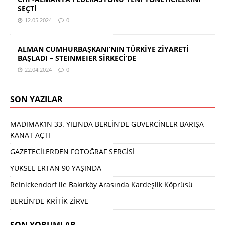
SEÇTİ
12.05.2024
0
ALMAN CUMHURBAŞKANI’NIN TÜRKİYE ZİYARETİ
BAŞLADI – STEINMEIER SİRKECİ’DE
22.04.2024
0
SON YAZILAR
MADIMAK’IN 33. YILINDA BERLİN’DE GÜVERCİNLER BARIŞA
KANAT AÇTI
GAZETECİLERDEN FOTOĞRAF SERGİSİ
YÜKSEL ERTAN 90 YAŞINDA
Reinickendorf ile Bakırköy Arasında Kardeşlik Köprüsü
BERLİN’DE KRİTİK ZİRVE