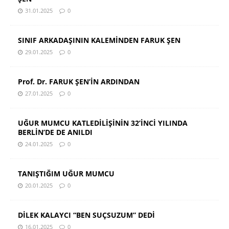
31.01.2025
0
SINIF ARKADAŞININ KALEMİNDEN FARUK ŞEN
29.01.2025
0
Prof. Dr. FARUK ŞEN’İN ARDINDAN
27.01.2025
0
UĞUR MUMCU KATLEDİLİŞİNİN 32’İNCİ YILINDA
BERLİN’DE DE ANILDI
24.01.2025
0
TANIŞTIĞIM UĞUR MUMCU
20.01.2025
0
DİLEK KALAYCI “BEN SUÇSUZUM” DEDİ
16.01.2025
0