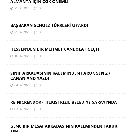
ALMANYA İÇİN ÇOK ÖNEMLİ
21.02.2025
0
BAŞBAKAN SCHOLZ TÜRKLERİ UYARDI
21.02.2025
0
HESSEN’DEN BİR MEHMET CANBOLAT GEÇTİ
16.02.2025
0
SINIF ARKADAŞININ KALEMİNDEN FARUK ŞEN 2 /
CANAN AND YAZDI
04.02.2025
0
REINICKENDORF TİLKİSİ KIZIL BELEDİYE SARAYI’NDA
03.02.2025
0
GENÇ BİR MESAİ ARKADAŞININ KALEMİNDEN FARUK
ŞEN