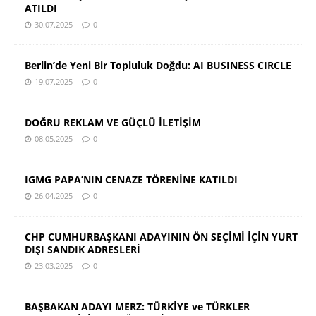
ATILDI
30.07.2025
0
Berlin’de Yeni Bir Topluluk Doğdu: AI BUSINESS CIRCLE
19.07.2025
0
DOĞRU REKLAM VE GÜÇLÜ İLETİŞİM
08.05.2025
0
IGMG PAPA’NIN CENAZE TÖRENİNE KATILDI
26.04.2025
0
CHP CUMHURBAŞKANI ADAYININ ÖN SEÇİMİ İÇİN YURT
DIŞI SANDIK ADRESLERİ
23.03.2025
0
BAŞBAKAN ADAYI MERZ: TÜRKİYE ve TÜRKLER