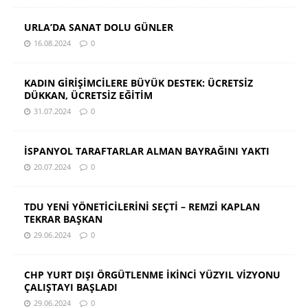
URLA’DA SANAT DOLU GÜNLER
16.08.2024
0
KADIN GİRİŞİMCİLERE BÜYÜK DESTEK: ÜCRETSİZ
DÜKKAN, ÜCRETSİZ EĞİTİM
31.07.2024
0
İSPANYOL TARAFTARLAR ALMAN BAYRAĞINI YAKTI
20.07.2024
0
TDU YENİ YÖNETİCİLERİNİ SEÇTİ – REMZİ KAPLAN
TEKRAR BAŞKAN
29.06.2024
0
CHP YURT DIŞI ÖRGÜTLENME İKİNCİ YÜZYIL VİZYONU
ÇALIŞTAYI BAŞLADI
29.06.2024
0