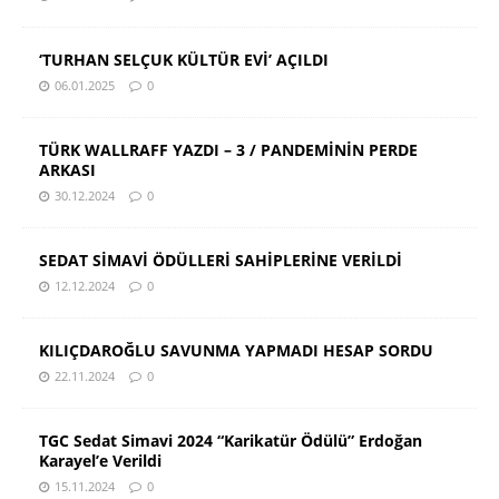
‘TURHAN SELÇUK KÜLTÜR EVİ’ AÇILDI
06.01.2025
0
TÜRK WALLRAFF YAZDI – 3 / PANDEMİNİN PERDE
ARKASI
30.12.2024
0
SEDAT SİMAVİ ÖDÜLLERİ SAHİPLERİNE VERİLDİ
12.12.2024
0
KILIÇDAROĞLU SAVUNMA YAPMADI HESAP SORDU
22.11.2024
0
TGC Sedat Simavi 2024 “Karikatür Ödülü” Erdoğan
Karayel’e Verildi
15.11.2024
0