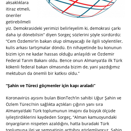
aksaklıklara
itiraz etmeli,
öneriler
getirebilmeli
yiz. Demokrasideki yerimizi belirleyelim ki, demokrasi çarkı
daha iyi dönebilsin” diyen Sorgeç sözlerini şöyle sürdürdü:
“Cem Özdemir’in bakan olup olmayacağı ile ilgili söylentiler,
kulis arkası tartışmalar döndü. En nihayetinde bu konunun
bizim için ne kadar hassas olduğu anlaşıldı ve Özdemir
Federal Tarım Bakanı oldu. Bence onun Almanya’da ilk Türk
kökenli federal bakan olmasında bizim de, yani yazdığımız
mektubun da önemli bir katkısı oldu.”
“Şahin ve Türeci göçmenler için kapı araladı”
Koronavirüs aşısını bulan BionTech’in sahibi Uğur Şahin ve
Özlem Türeci’nin sağlıkta açtıkları çığırın yanı sıra
Almanya’daki Türk toplumunun imajını da büyük ölçüde
iyileştirdiklerini kaydeden Sorgeç, “Alman kamuoyundaki
önyargıların nispeten azaldığını, hatta buradaki Türk
toplumuna ilgi ve sempatinin arttığını gözlemliyoruz. Şahin