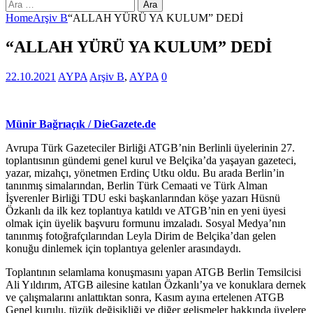
Arama:
Home
Arşiv B
“ALLAH YÜRÜ YA KULUM” DEDİ
“ALLAH YÜRÜ YA KULUM” DEDİ
22.10.2021
AYPA
Arşiv B
,
AYPA
0
Münir Bağrıaçık / DieGazete.de
Avrupa Türk Gazeteciler Birliği ATGB’nin Berlinli üyelerinin 27.
toplantısının gündemi genel kurul ve Belçika’da yaşayan gazeteci,
yazar, mizahçı, yönetmen Erdinç Utku oldu. Bu arada Berlin’in
tanınmış simalarından, Berlin Türk Cemaati ve Türk Alman
İşverenler Birliği TDU eski başkanlarından köşe yazarı Hüsnü
Özkanlı da ilk kez toplantıya katıldı ve ATGB’nin en yeni üyesi
olmak için üyelik başvuru formunu imzaladı. Sosyal Medya’nın
tanınmış fotoğrafçılarından Leyla Dirim de Belçika’dan gelen
konuğu dinlemek için toplantıya gelenler arasındaydı.
Toplantının selamlama konuşmasını yapan ATGB Berlin Temsilcisi
Ali Yıldırım, ATGB ailesine katılan Özkanlı’ya ve konuklara dernek
ve çalışmalarını anlattıktan sonra, Kasım ayına ertelenen ATGB
Genel kurulu, tüzük değişikliği ve diğer gelişmeler hakkında üyelere