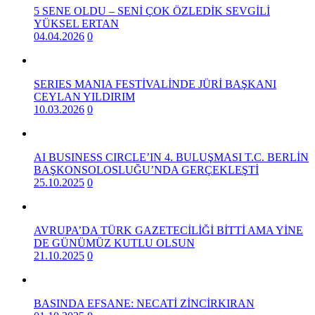
5 SENE OLDU – SENİ ÇOK ÖZLEDİK SEVGİLİ
YÜKSEL ERTAN
04.04.2026
0
SERIES MANIA FESTİVALİNDE JÜRİ BAŞKANI
CEYLAN YILDIRIM
10.03.2026
0
AI BUSINESS CIRCLE’IN 4. BULUŞMASI T.C. BERLİN
BAŞKONSOLOSLUĞU’NDA GERÇEKLEŞTİ
25.10.2025
0
AVRUPA’DA TÜRK GAZETECİLİĞİ BİTTİ AMA YİNE
DE GÜNÜMÜZ KUTLU OLSUN
21.10.2025
0
BASINDA EFSANE: NECATİ ZİNCİRKIRAN