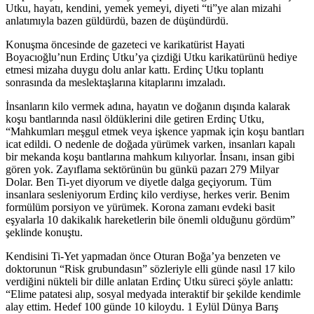
Utku, hayatı, kendini, yemek yemeyi, diyeti “ti”ye alan mizahi
anlatımıyla bazen güldürdü, bazen de düşündürdü.
Konuşma öncesinde de gazeteci ve karikatürist Hayati
Boyacıoğlu’nun Erdinç Utku’ya çizdiği Utku karikatürünü hediye
etmesi mizaha duygu dolu anlar kattı. Erdinç Utku toplantı
sonrasında da meslektaşlarına kitaplarını imzaladı.
İnsanların kilo vermek adına, hayatın ve doğanın dışında kalarak
koşu bantlarında nasıl öldüklerini dile getiren Erdinç Utku,
“Mahkumları meşgul etmek veya işkence yapmak için koşu bantları
icat edildi. O nedenle de doğada yürümek varken, insanları kapalı
bir mekanda koşu bantlarına mahkum kılıyorlar. İnsanı, insan gibi
gören yok. Zayıflama sektörünün bu günkü pazarı 279 Milyar
Dolar. Ben Ti-yet diyorum ve diyetle dalga geçiyorum. Tüm
insanlara sesleniyorum Erdinç kilo verdiyse, herkes verir. Benim
formülüm porsiyon ve yürümek. Korona zamanı evdeki basit
eşyalarla 10 dakikalık hareketlerin bile önemli olduğunu gördüm”
şeklinde konuştu.
Kendisini Ti-Yet yapmadan önce Oturan Boğa’ya benzeten ve
doktorunun “Risk grubundasın” sözleriyle elli günde nasıl 17 kilo
verdiğini nükteli bir dille anlatan Erdinç Utku süreci şöyle anlattı:
“Elime patatesi alıp, sosyal medyada interaktif bir şekilde kendimle
alay ettim. Hedef 100 günde 10 kiloydu. 1 Eylül Dünya Barış