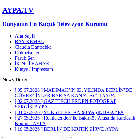
AYPA.TV
Dünyanın En Küçük Televizyon Kurumu
Ana Sayfa
BAY KEMAL
Claudia Dantschke
Dolmetscher
Faruk Şen
İKİNCİ BAHAR
Künye / Impressum
News Ticker
[ 05.07.2026 ]
MADIMAK’IN 33. YILINDA BERLİN’DE
GÜVERCİNLER BARIŞA KANAT AÇTI
AYPA
[ 02.07.2026 ]
GAZETECİLERDEN FOTOĞRAF
SERGİSİ
AYPA
[ 01.07.2026 ]
YÜKSEL ERTAN 90 YAŞINDA
AYPA
[ 27.05.2026 ]
Reinickendorf ile Bakırköy Arasında Kardeşlik
Köprüsü
AYPA
[ 19.05.2026 ]
BERLİN’DE KRİTİK ZİRVE
AYPA