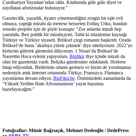
Cumhuriyet Yayınları’ndan oldu. Kitabımda güle güle diyet ve
zayıflatan aforizmalar bulunuyor.”
Gazetecilik, yazarlık, tiyatro yönetmenliğini zengin bir eşle evli
olmaya, yaptığı mizahı da metrese benzeten Erdinç Utku, bundan
sonraki projeler için de şöyle konuştu: “Zor anlarda mizah hep
yanımda. Ben politik bir mizahçıyım. Tabii ki mizahımın kaynağı
Türkiye ve Türkiye siyaseti. Brüksel çizgi romanın başkenti. Orada
Brüksel’de bunu ‘akıntıya yürek çekmek’ diye niteliyorum. 2022’ye
herkesin gülerek girmesini diliyorum. 1 Nisan’da Brüksel’de
Nasrettin Hoca eylemi yapıyorum.
Binfikir
diye içinde mizah da
olan bir gazetemiz vardı. Belçika gündemine odaklandı. Herkese
hitap ediyorduk. Birilerinin ortamı germesi ve bizim de yorulmamız
nedeniyle artık internet ortamında Türkçe, Fransızca, Flamanca
yayınlarına devam ediyor,
BinFikir.be
. Önümüzdeki zamanlarda da
‘Yüksek Yerilim Hattı Afroizmalarını’ yayın hayatına
hazırlayacağım.”
Fotoğraflar: Münir Bağrıaçık, Mehmet Dedeoğlu / DedePress
ve
AYPA.TV