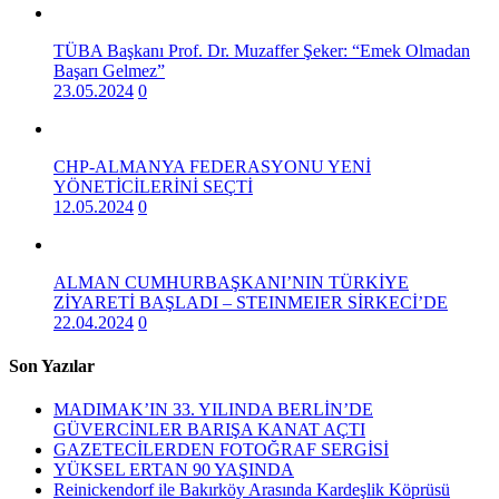
TÜBA Başkanı Prof. Dr. Muzaffer Şeker: “Emek Olmadan
Başarı Gelmez”
23.05.2024
0
CHP-ALMANYA FEDERASYONU YENİ
YÖNETİCİLERİNİ SEÇTİ
12.05.2024
0
ALMAN CUMHURBAŞKANI’NIN TÜRKİYE
ZİYARETİ BAŞLADI – STEINMEIER SİRKECİ’DE
22.04.2024
0
Son Yazılar
MADIMAK’IN 33. YILINDA BERLİN’DE
GÜVERCİNLER BARIŞA KANAT AÇTI
GAZETECİLERDEN FOTOĞRAF SERGİSİ
YÜKSEL ERTAN 90 YAŞINDA
Reinickendorf ile Bakırköy Arasında Kardeşlik Köprüsü