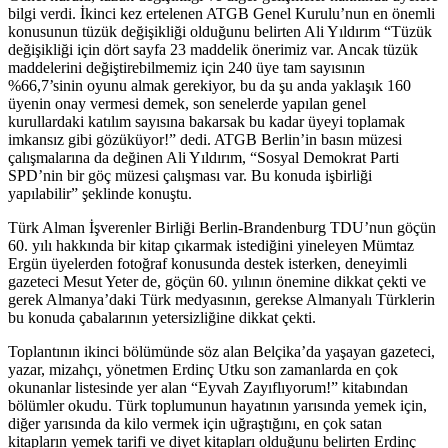
bilgi verdi. İkinci kez ertelenen ATGB Genel Kurulu’nun en önemli
konusunun tüzük değişikliği olduğunu belirten Ali Yıldırım “Tüzük
değişikliği için dört sayfa 23 maddelik önerimiz var. Ancak tüzük
maddelerini değiştirebilmemiz için 240 üye tam sayısının
%66,7’sinin oyunu almak gerekiyor, bu da şu anda yaklaşık 160
üyenin onay vermesi demek, son senelerde yapılan genel
kurullardaki katılım sayısına bakarsak bu kadar üyeyi toplamak
imkansız gibi gözüküyor!” dedi. ATGB Berlin’in basın müzesi
çalışmalarına da değinen Ali Yıldırım, “Sosyal Demokrat Parti
SPD’nin bir göç müzesi çalışması var. Bu konuda işbirliği
yapılabilir” şeklinde konuştu.
Türk Alman İşverenler Birliği Berlin-Brandenburg TDU’nun göçün
60. yılı hakkında bir kitap çıkarmak istediğini yineleyen Mümtaz
Ergün üyelerden fotoğraf konusunda destek isterken, deneyimli
gazeteci Mesut Yeter de, göçün 60. yılının önemine dikkat çekti ve
gerek Almanya’daki Türk medyasının, gerekse Almanyalı Türklerin
bu konuda çabalarının yetersizliğine dikkat çekti.
Toplantının ikinci bölümünde söz alan Belçika’da yaşayan gazeteci,
yazar, mizahçı, yönetmen Erdinç Utku son zamanlarda en çok
okunanlar listesinde yer alan “Eyvah Zayıflıyorum!” kitabından
bölümler okudu. Türk toplumunun hayatının yarısında yemek için,
diğer yarısında da kilo vermek için uğraştığını, en çok satan
kitapların yemek tarifi ve diyet kitapları olduğunu belirten Erdinç