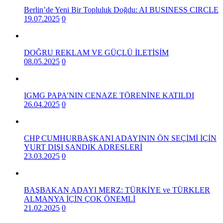
Berlin’de Yeni Bir Topluluk Doğdu: AI BUSINESS CIRCLE
19.07.2025
0
DOĞRU REKLAM VE GÜÇLÜ İLETİŞİM
08.05.2025
0
IGMG PAPA’NIN CENAZE TÖRENİNE KATILDI
26.04.2025
0
CHP CUMHURBAŞKANI ADAYININ ÖN SEÇİMİ İÇİN
YURT DIŞI SANDIK ADRESLERİ
23.03.2025
0
BAŞBAKAN ADAYI MERZ: TÜRKİYE ve TÜRKLER
ALMANYA İÇİN ÇOK ÖNEMLİ
21.02.2025
0