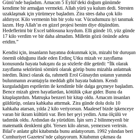
Günü’nde başladım. Amacım 5 Eylül’deki doğum günümde
kendime bir armağan vermekti. Allah yürü ya kulum dedi. Stresten
uzaklaşmak için yürümeye başladım. Zira stres daha çok kilo
aldırıyor. Kilo vermenin bin bir yolu var. Vücudumuzu iyi tanımak
lazım. Hep Allah’ın en güzel projesi benim diye düşündüm.
Hedeflerimi bir Excel tablosuna koydum. Elli günde 10, yüz günde
17 kilo verdim ve bir daha almadım. Milletin gözü önünde adeta
eridim.”
Kendisi için, insanların hayatına dokunmak için, mizahi bir duruşun
önemli olduğunu ifade eden Erdinç Utku mizah ve zayıflama
konusunda hayata bakışını da şu sözlerle dile getirdi: “İlk olarak
zayıflama sektörünü sömürü olarak görüp bunu mizahla anlatmak
istedim. İkinci olarak da, rahmetli Erol Günaydın ustanın yanında
bulunmanın avantajıyla meddah gibi hayata baktım. Kendi
kurguladığım esprilerim ile kendimle bile dalga geçmeye başladım.
Bence mizah giren hayatlardan, kötülük çıkar gider. Bunu da
kitaplaştırdım. Matruşka benzeri bir kitap oldu. Amacım insanları
güldürüp, onlara kahkaha attırmak. Zira günde dolu dolu 10
kahkaha atarsan, yılda 2 kilo veriyorsun. Maalesef bizde işkenceye
varan bir ikram kültürü var. Ben her şeyi yedim. Ama ölçülü ve
tadımlık oldu. Ardından da yürüdüm. İşin sırrı 2 bilinmeyenli bir
matematik denklemi gibi. Yersen kilo alırsın, yemezsen verirsin.
Bilal’e anlatır gibi kitabımda bunu anlatıyorum. 1992 yılından beri
Cumhuriyet Gazetesi’nde çalışıyorum. Kitabımın çıkması da