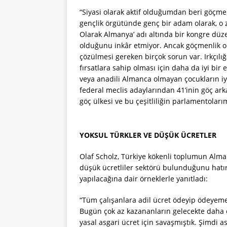
“Siyasi olarak aktif olduğumdan beri göçmen
gençlik örgütünde genç bir adam olarak, o za
Olarak Almanya’ adı altında bir kongre düz
olduğunu inkâr etmiyor. Ancak göçmenlik o 
çözülmesi gereken birçok sorun var. Irkçıl
fırsatlara sahip olması için daha da iyi bir 
veya anadili Almanca olmayan çocukların iyi
federal meclis adaylarından 41’inin göç ark
göç ülkesi ve bu çeşitliliğin parlamentolar
YOKSUL TÜRKLER VE DÜŞÜK ÜCRETLER
Olaf Scholz, Türkiye kökenli toplumun Alman
düşük ücretliler sektörü bulunduğunu hatı
yapılacağına dair örneklerle yanıtladı:
“Tüm çalışanlara adil ücret ödeyip ödeyeme
Bugün çok az kazananların gelecekte daha 
yasal asgari ücret için savaşmıştık. Şimdi 