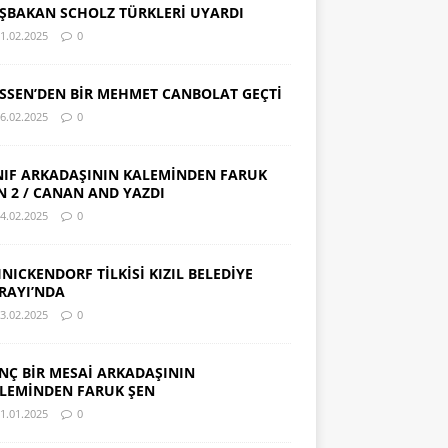
ŞBAKAN SCHOLZ TÜRKLERİ UYARDI
1.02.2025
0
SSEN’DEN BİR MEHMET CANBOLAT GEÇTİ
6.02.2025
0
NIF ARKADAŞININ KALEMİNDEN FARUK
N 2 / CANAN AND YAZDI
4.02.2025
0
INICKENDORF TİLKİSİ KIZIL BELEDİYE
RAYI’NDA
3.02.2025
0
NÇ BİR MESAİ ARKADAŞININ
LEMİNDEN FARUK ŞEN
1.01.2025
0