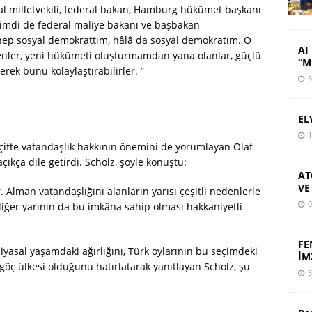
al milletvekili, federal bakan, Hamburg hükümet başkanı
imdi de federal maliye bakanı ve başbakan
ep sosyal demokrattım, hâlâ da sosyal demokratım. O
AI 
nler, yeni hükümeti oluşturmamdan yana olanlar, güçlü
“M
erek bunu kolaylaştırabilirler. ”
3
EL
1
 çifte vatandaşlık hakkının önemini de yorumlayan Olaf
çıkça dile getirdi. Scholz, şöyle konuştu:
AT
VE
or. Alman vatandaşlığını alanların yarısı çeşitli nedenlerle
0
diğer yarının da bu imkâna sahip olması hakkaniyetli
FE
yasal yaşamdaki ağırlığını, Türk oylarının bu seçimdeki
İM
göç ülkesi olduğunu hatırlatarak yanıtlayan Scholz, şu
3