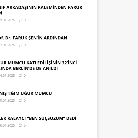
NIF ARKADAŞININ KALEMİNDEN FARUK
N
9.01.2025
0
of. Dr. FARUK ŞEN’İN ARDINDAN
7.01.2025
0
UR MUMCU KATLEDİLİŞİNİN 32’İNCİ
LINDA BERLİN’DE DE ANILDI
4.01.2025
0
NIŞTIĞIM UĞUR MUMCU
0.01.2025
0
LEK KALAYCI “BEN SUÇSUZUM” DEDİ
6.01.2025
0