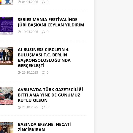
04.04.2026
0
SERIES MANIA FESTİVALİNDE
JÜRİ BAŞKANI CEYLAN YILDIRIM
10.03.2026
0
AI BUSINESS CIRCLE’IN 4.
BULUŞMASI T.C. BERLİN
BAŞKONSOLOSLUĞU’NDA
GERÇEKLEŞTİ
25.10.2025
0
AVRUPA’DA TÜRK GAZETECİLİĞİ
BİTTİ AMA YİNE DE GÜNÜMÜZ
KUTLU OLSUN
21.10.2025
0
BASINDA EFSANE: NECATİ
ZİNCİRKIRAN