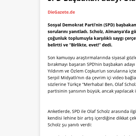
DieGazete.de
Sosyal Demokrat Parti’nin (SPD) başbakan 
sorularını yanıtladı.
Scholz, Almanya’da göç
çoğunluk toplumuyla karşılıklı saygı çerçe
belirtti ve “Birlikte, evet!” dedi.
Son kamuoyu araştırmalarında siyasal gözle
bırakmayı başaran SPD’nin başbakan adayı Ol
Yıldırım ve Özlem Coşkun’un sorularına içt
Serpil Midyatlı’nın da çevrim içi video bağl
sözlerine Türkçe “Merhaba! Ben, Olaf Scholz
partisinin şansının büyük, ancak yapılacak 
Anketlerde, SPD ile Olaf Scholz arasında ilgi
kendisi lehine bir artış içerdiğine dikkat çe
Scholz şu yanıtı verdi: