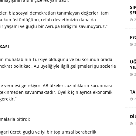
nlayışının altını çizerek yanıtladı:
SI
ŞE
ler, biz sosyal demokratları tanımlayan değerleri tam
ukukun üstünlüğünü, refah devletimizin daha da
2
ir yaşamı ve güçlü bir Avrupa Birliği’ni savunuyoruz.”
Pr
2
KASI
orunun muhatabının Türkiye olduğunu ve bu sorunun orada
UĞ
krat politikacı, AB üyeliğiyle ilgili gelişmeleri şu sözlerle
YI
2
e vermesi gerekiyor. AB ülkeleri, azınlıkların korunması
TA
çekinmeden savunmaktadır. Üyelik için ayrıca ekonomik
gerekir.”
2
Dİ
malarla bitirdi:
1
gari ücret, güçlü ve iyi bir toplumsal beraberlik