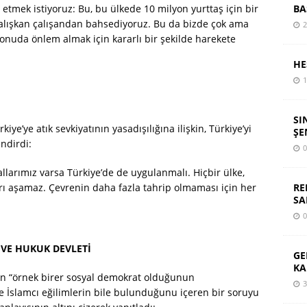
BA
 etmek istiyoruz: Bu, bu ülkede 10 milyon yurttaş için bir
 çalışkan çalışandan bahsediyoruz. Bu da bizde çok ama
2
konuda önlem almak için kararlı bir şekilde harekete
HE
1
SI
ye’ye atık sevkiyatının yasadışılığına ilişkin, Türkiye’yi
ŞE
ndirdi:
0
allarımız varsa Türkiye’de de uygulanmalı. Hiçbir ülke,
RE
ları aşamaz. Çevrenin daha fazla tahrip olmaması için her
SA
0
 VE HUKUK DEVLETİ
GE
KA
ün “örnek birer sosyal demokrat olduğunun
3
ve İslamcı eğilimlerin bile bulunduğunu içeren bir soruyu