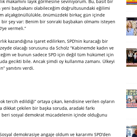
ık makamını layık görmesine seviniyorum. Bu, basit bir
 yeni başbakanı olabileceğim doğrultusundaki eğilimi
Tüm alçakgönüllülükle, önümüzdeki birkaç gün içinde
bir şey var: Benim bir sonraki başbakan olmamı isteyen
D’ye vermeli.”
lık kazandığına işaret edilirken, SPD’nin kuracağı bir
üzeyde olacağı sorusunu da Scholz “Kabinemde kadın ve
eceğim ve bunun sadece SPD için değil tüm hükümet için
uda gecikti bile. Ancak şimdi oy kullanma zamanı. Ülkeyi
n” yanıtını verdi.
tercih edildiği” ortaya çıkan, kendisine verilen oyların
 dikkat çekilen bir başka soruda, aradaki farkı
n beri sosyal demokrat mücadelenin içinde olduğunu
 Sosyal demokrasiye angaje oldum ve kararımı SPD’den