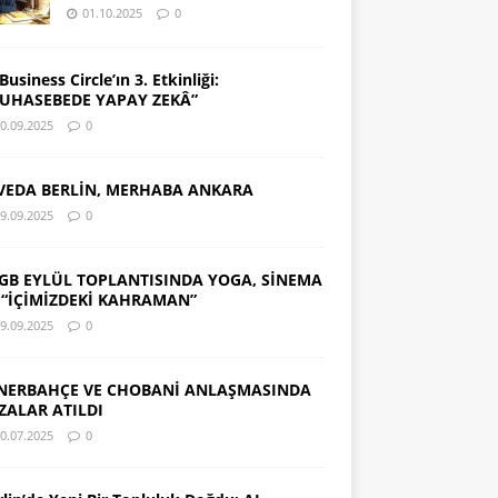
01.10.2025
0
Business Circle’ın 3. Etkinliği:
UHASEBEDE YAPAY ZEKÂ”
0.09.2025
0
VEDA BERLİN, MERHABA ANKARA
9.09.2025
0
GB EYLÜL TOPLANTISINDA YOGA, SİNEMA
 “İÇİMİZDEKİ KAHRAMAN”
9.09.2025
0
NERBAHÇE VE CHOBANİ ANLAŞMASINDA
ZALAR ATILDI
0.07.2025
0