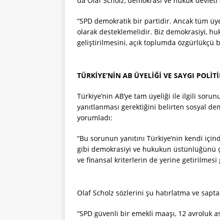
da Olaf Scholz, demokrasi ve hukuk devleti a
“SPD demokratik bir partidir. Ancak tüm üye
olarak desteklemelidir. Biz demokrasiyi, h
geliştirilmesini, açık toplumda özgürlükçü b
TÜRKİYE’NİN AB ÜYELİĞİ VE SAYGI POLİTİ
Türkiye’nin AB’ye tam üyeliği ile ilgili s
yanıtlanması gerektiğini belirten sosyal demo
yorumladı:
“Bu sorunun yanıtını Türkiye’nin kendi içind
gibi demokrasiyi ve hukukun üstünlüğünü 
ve finansal kriterlerin de yerine getirilmesi 
Olaf Scholz sözlerini şu hatırlatma ve sapta
“SPD güvenli bir emekli maaşı, 12 avroluk as