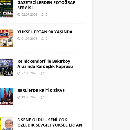
GAZETECİLERDEN FOTOĞRAF
SERGİSİ
02.07.2026
0
YÜKSEL ERTAN 90 YAŞINDA
01.07.2026
0
Reinickendorf ile Bakırköy
Arasında Kardeşlik Köprüsü
27.05.2026
0
BERLİN’DE KRİTİK ZİRVE
19.05.2026
0
5 SENE OLDU – SENİ ÇOK
ÖZLEDİK SEVGİLİ YÜKSEL ERTAN