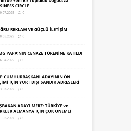
rlin’de Yeni Bir Topluluk Doğdu: AI
SINESS CIRCLE
9.07.2025
0
ĞRU REKLAM VE GÜÇLÜ İLETİŞİM
8.05.2025
0
MG PAPA’NIN CENAZE TÖRENİNE KATILDI
6.04.2025
0
P CUMHURBAŞKANI ADAYININ ÖN
ÇİMİ İÇİN YURT DIŞI SANDIK ADRESLERİ
3.03.2025
0
ŞBAKAN ADAYI MERZ: TÜRKİYE ve
RKLER ALMANYA İÇİN ÇOK ÖNEMLİ
1.02.2025
0