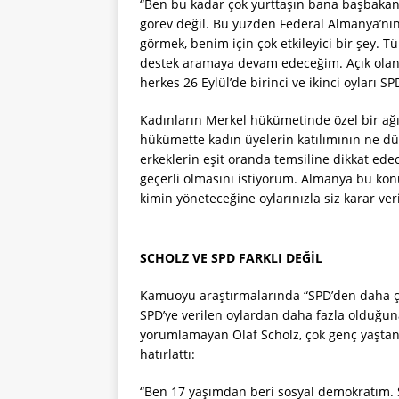
“Ben bu kadar çok yurttaşın bana başbakanl
görev değil. Bu yüzden Federal Almanya’nın
görmek, benim için çok etkileyici bir şey. 
destek aramaya devam edeceğim. Açık olan 
herkes 26 Eylül’de birinci ve ikinci oyları SP
Kadınların Merkel hükümetinde özel bir ağır
hükümette kadın üyelerin katılımının ne d
erkeklerin eşit oranda temsiline dikkat ed
geçerli olmasını istiyorum. Almanya bu kon
kimin yöneteceğine oylarınızla siz karar veri
SCHOLZ VE SPD FARKLI DEĞİL
Kamuoyu araştırmalarında “SPD’den daha çok 
SPD’ye verilen oylardan daha fazla olduğuna
yorumlamayan Olaf Scholz, çok genç yaşta
hatırlattı:
“Ben 17 yaşımdan beri sosyal demokratım.