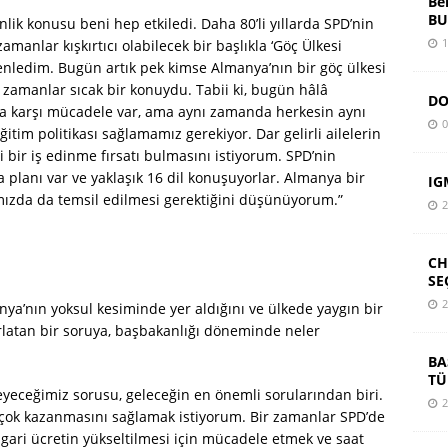
Be
BU
lik konusu beni hep etkiledi. Daha 80’li yıllarda SPD’nin
1
manlar kışkırtıcı olabilecek bir başlıkla ‘Göç Ülkesi
enledim. Bugün artık pek kimse Almanya’nın bir göç ülkesi
zamanlar sıcak bir konuydu. Tabii ki, bugün hâlâ
DO
ığa karşı mücadele var, ama aynı zamanda herkesin aynı
0
eğitim politikası sağlamamız gerekiyor. Dar gelirli ailelerin
 bir iş edinme fırsatı bulmasını istiyorum. SPD’nin
a planı var ve yaklaşık 16 dil konuşuyorlar. Almanya bir
IG
ımızda da temsil edilmesi gerektiğini düşünüyorum.”
2
CH
SE
2
ya’nın yoksul kesiminde yer aldığını ve ülkede yaygın bir
rlatan bir soruya, başbakanlığı döneminde neler
BA
TÜ
yeceğimiz sorusu, geleceğin en önemli sorularından biri.
2
çok kazanmasını sağlamak istiyorum. Bir zamanlar SPD’de
asgari ücretin yükseltilmesi için mücadele etmek ve saat