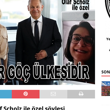
Ye
SON
Scholz ile özel söyleşi