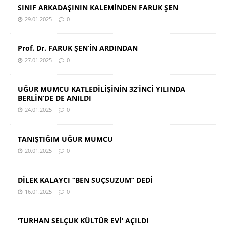
SINIF ARKADAŞININ KALEMİNDEN FARUK ŞEN
29.01.2025
0
Prof. Dr. FARUK ŞEN’İN ARDINDAN
27.01.2025
0
UĞUR MUMCU KATLEDİLİŞİNİN 32’İNCİ YILINDA
BERLİN’DE DE ANILDI
24.01.2025
0
TANIŞTIĞIM UĞUR MUMCU
20.01.2025
0
DİLEK KALAYCI “BEN SUÇSUZUM” DEDİ
16.01.2025
0
‘TURHAN SELÇUK KÜLTÜR EVİ’ AÇILDI