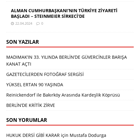
ALMAN CUMHURBAŞKANI’NIN TÜRKİYE ZİYARETİ
BAŞLADI – STEINMEIER SİRKECİ’DE
22.04.2024
0
SON YAZILAR
MADIMAK’IN 33. YILINDA BERLİN’DE GÜVERCİNLER BARIŞA
KANAT AÇTI
GAZETECİLERDEN FOTOĞRAF SERGİSİ
YÜKSEL ERTAN 90 YAŞINDA
Reinickendorf ile Bakırköy Arasında Kardeşlik Köprüsü
BERLİN’DE KRİTİK ZİRVE
SON YORUMLAR
HUKUK DERSİ GİBİ KARAR
için
Mustafa Dodurga