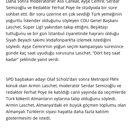
Daha sonra moderatörler Aslı Cankat, Ayşe Cemre, Serdar
Semizoğlu ve Redaktör Ferhat Poye ile stüdyoda bir süre
sohbet etti. Bir soru üzerine en çok sevdiği Türk yemeğinin
yoğurtlu İskender olduğunu söyleyen CDU Genel Başkanı
Laschet, Süper Lig’i yakından takip ettiğini, Beşiktaşı
tuttuğunu ve bir gün İstanbul ziyaretinde hayranı olduğu
Siyah Beyazlı takımı Vodafonpark’ta izlemek istediğini
söyledi. Ayşe Cemre’nin yoğun seçim kampanyası süresince
günde kaç saat uyuduğu sorusuna Laschet, “Dört beş saat
kadar” şeklinde yanıt verdi.
SPD başbakan adayı Olaf Scholz’dan sonra Metropol FM’e
konuk olan Armin Laschet, moderatör Serdar Semizoğlu ve
redaktör Ferhat Poye ile katıldığı canlı yayında da seçimlerde
Türk kökenli Almanların oylarına talip olduğunu söyledi.
Armin Laschet, Almanya’daki en büyük göçmen toplumu olan
Almanyalı Türklerin siyasi hayatta daha fazla katılım
göstermesini de istedi.