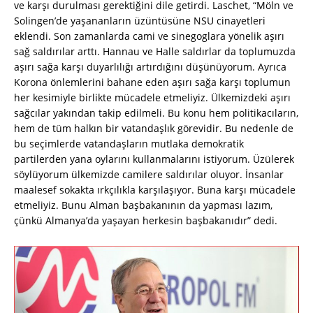
ve karşı durulması gerektiğini dile getirdi. Laschet, “Möln ve
Solingen’de yaşananların üzüntüsüne NSU cinayetleri
eklendi. Son zamanlarda cami ve sinegoglara yönelik aşırı
sağ saldırılar arttı. Hannau ve Halle saldırlar da toplumuzda
aşırı sağa karşı duyarlılığı artırdığını düşünüyorum. Ayrıca
Korona önlemlerini bahane eden aşırı sağa karşı toplumun
her kesimiyle birlikte mücadele etmeliyiz. Ülkemizdeki aşırı
sağcılar yakından takip edilmeli. Bu konu hem politikacıların,
hem de tüm halkın bir vatandaşlık görevidir. Bu nedenle de
bu seçimlerde vatandaşların mutlaka demokratik
partilerden yana oylarını kullanmalarını istiyorum. Üzülerek
söylüyorum ülkemizde camilere saldırılar oluyor. İnsanlar
maalesef sokakta ırkçılıkla karşılaşıyor. Buna karşı mücadele
etmeliyiz. Bunu Alman başbakanının da yapması lazım,
çünkü Almanya’da yaşayan herkesin başbakanıdır” dedi.