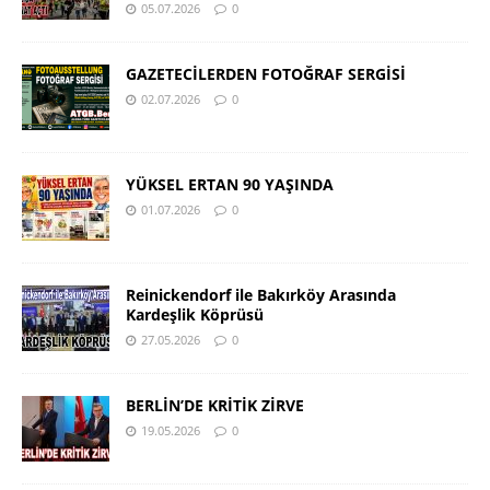
05.07.2026
0
GAZETECİLERDEN FOTOĞRAF SERGİSİ
02.07.2026
0
YÜKSEL ERTAN 90 YAŞINDA
01.07.2026
0
Reinickendorf ile Bakırköy Arasında
Kardeşlik Köprüsü
27.05.2026
0
BERLİN’DE KRİTİK ZİRVE
19.05.2026
0