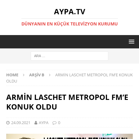
AYPA.TV
DÜNYANIN EN KÜÇÜK TELEVIZYON KURUMU
HOME
ARŞIV B
ARMİN LASCHET METROPOL FM’E KONUK
OLDU
ARMİN LASCHET METROPOL FM’E
KONUK OLDU
24.09.2021
AYPA
0