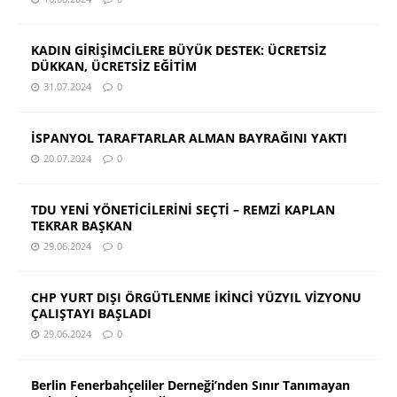
KADIN GİRİŞİMCİLERE BÜYÜK DESTEK: ÜCRETSİZ
DÜKKAN, ÜCRETSİZ EĞİTİM
31.07.2024
0
İSPANYOL TARAFTARLAR ALMAN BAYRAĞINI YAKTI
20.07.2024
0
TDU YENİ YÖNETİCİLERİNİ SEÇTİ – REMZİ KAPLAN
TEKRAR BAŞKAN
29.06.2024
0
CHP YURT DIŞI ÖRGÜTLENME İKİNCİ YÜZYIL VİZYONU
ÇALIŞTAYI BAŞLADI
29.06.2024
0
Berlin Fenerbahçeliler Derneği’nden Sınır Tanımayan