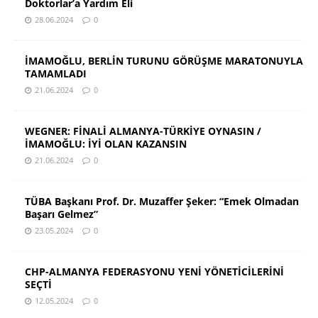
Doktorlar’a Yardım Eli
28.06.2024
0
İMAMOĞLU, BERLİN TURUNU GÖRÜŞME MARATONUYLA
TAMAMLADI
21.06.2024
0
WEGNER: FİNALİ ALMANYA-TÜRKİYE OYNASIN /
İMAMOĞLU: İYİ OLAN KAZANSIN
21.06.2024
0
TÜBA Başkanı Prof. Dr. Muzaffer Şeker: “Emek Olmadan
Başarı Gelmez”
23.05.2024
0
CHP-ALMANYA FEDERASYONU YENİ YÖNETİCİLERİNİ
SEÇTİ
12.05.2024
0