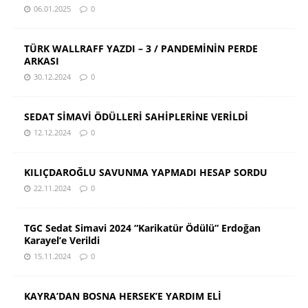
06.01.2025
0
TÜRK WALLRAFF YAZDI – 3 / PANDEMİNİN PERDE
ARKASI
30.12.2024
0
SEDAT SİMAVİ ÖDÜLLERİ SAHİPLERİNE VERİLDİ
12.12.2024
0
KILIÇDAROĞLU SAVUNMA YAPMADI HESAP SORDU
22.11.2024
0
TGC Sedat Simavi 2024 “Karikatür Ödülü” Erdoğan
Karayel’e Verildi
15.11.2024
0
KAYRA’DAN BOSNA HERSEK’E YARDIM ELİ