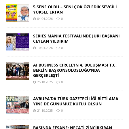
5 SENE OLDU – SENİ ÇOK ÖZLEDİK SEVGİLİ
YÜKSEL ERTAN
04.04.2026
0
SERIES MANIA FESTİVALİNDE JÜRİ BAŞKANI
CEYLAN YILDIRIM
10.03.2026
0
AI BUSINESS CIRCLE’IN 4. BULUŞMASI T.C.
BERLİN BAŞKONSOLOSLUĞU’NDA
GERÇEKLEŞTİ
25.10.2025
0
AVRUPA’DA TÜRK GAZETECİLİĞİ BİTTİ AMA
YİNE DE GÜNÜMÜZ KUTLU OLSUN
21.10.2025
0
BASINDA EFSANE: NECATİ ZİNCİRKIRAN