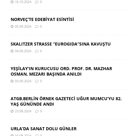
16.10.2024
0
NORVEÇ’TE EDEBİYAT ESİNTİSİ
05.09.2024
0
SKALITZER STRASSE “EUROGIDA”SINA KAVUŞTU
04.09.2024
0
YEŞİLAY’IN KURUCUSU ORD. PROF. DR. MAZHAR
OSMAN, MEZARI BAŞINDA ANILDI
03.09.2024
0
ATGB.BERLİN ÖRNEK GAZETECİ UĞUR MUMCU’YU 82.
YAŞ GÜNÜNDE ANDI
23.08.2024
0
URLA’DA SANAT DOLU GÜNLER
16.08.2024
0