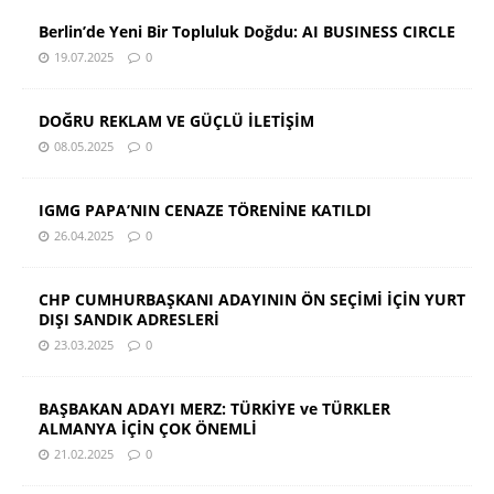
Berlin’de Yeni Bir Topluluk Doğdu: AI BUSINESS CIRCLE
19.07.2025
0
DOĞRU REKLAM VE GÜÇLÜ İLETİŞİM
08.05.2025
0
IGMG PAPA’NIN CENAZE TÖRENİNE KATILDI
26.04.2025
0
CHP CUMHURBAŞKANI ADAYININ ÖN SEÇİMİ İÇİN YURT
DIŞI SANDIK ADRESLERİ
23.03.2025
0
BAŞBAKAN ADAYI MERZ: TÜRKİYE ve TÜRKLER
ALMANYA İÇİN ÇOK ÖNEMLİ
21.02.2025
0