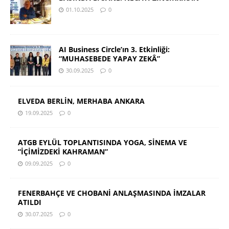
01.10.2025
0
AI Business Circle’ın 3. Etkinliği:
“MUHASEBEDE YAPAY ZEKÂ”
30.09.2025
0
ELVEDA BERLİN, MERHABA ANKARA
19.09.2025
0
ATGB EYLÜL TOPLANTISINDA YOGA, SİNEMA VE
“İÇİMİZDEKİ KAHRAMAN”
09.09.2025
0
FENERBAHÇE VE CHOBANİ ANLAŞMASINDA İMZALAR
ATILDI
30.07.2025
0