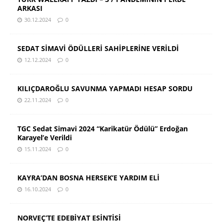
ARKASI
30.12.2024
0
SEDAT SİMAVİ ÖDÜLLERİ SAHİPLERİNE VERİLDİ
12.12.2024
0
KILIÇDAROĞLU SAVUNMA YAPMADI HESAP SORDU
22.11.2024
0
TGC Sedat Simavi 2024 “Karikatür Ödülü” Erdoğan
Karayel’e Verildi
15.11.2024
0
KAYRA’DAN BOSNA HERSEK’E YARDIM ELİ
16.10.2024
0
NORVEÇ’TE EDEBİYAT ESİNTİSİ