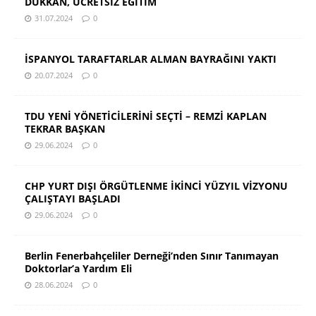
DÜKKAN, ÜCRETSİZ EĞİTİM
31.07.2024
0
İSPANYOL TARAFTARLAR ALMAN BAYRAĞINI YAKTI
20.07.2024
0
TDU YENİ YÖNETİCİLERİNİ SEÇTİ – REMZİ KAPLAN
TEKRAR BAŞKAN
29.06.2024
0
CHP YURT DIŞI ÖRGÜTLENME İKİNCİ YÜZYIL VİZYONU
ÇALIŞTAYI BAŞLADI
29.06.2024
0
Berlin Fenerbahçeliler Derneği’nden Sınır Tanımayan
Doktorlar’a Yardım Eli
28.06.2024
0