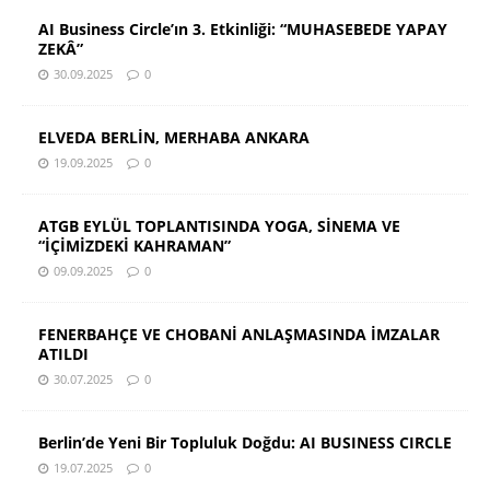
AI Business Circle’ın 3. Etkinliği: “MUHASEBEDE YAPAY
ZEKÂ”
30.09.2025
0
ELVEDA BERLİN, MERHABA ANKARA
19.09.2025
0
ATGB EYLÜL TOPLANTISINDA YOGA, SİNEMA VE
“İÇİMİZDEKİ KAHRAMAN”
09.09.2025
0
FENERBAHÇE VE CHOBANİ ANLAŞMASINDA İMZALAR
ATILDI
30.07.2025
0
Berlin’de Yeni Bir Topluluk Doğdu: AI BUSINESS CIRCLE
19.07.2025
0