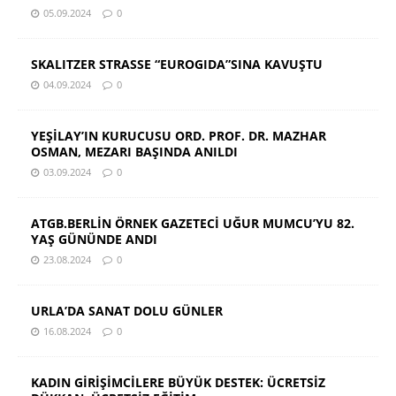
05.09.2024
0
SKALITZER STRASSE “EUROGIDA”SINA KAVUŞTU
04.09.2024
0
YEŞİLAY’IN KURUCUSU ORD. PROF. DR. MAZHAR
OSMAN, MEZARI BAŞINDA ANILDI
03.09.2024
0
ATGB.BERLİN ÖRNEK GAZETECİ UĞUR MUMCU’YU 82.
YAŞ GÜNÜNDE ANDI
23.08.2024
0
URLA’DA SANAT DOLU GÜNLER
16.08.2024
0
KADIN GİRİŞİMCİLERE BÜYÜK DESTEK: ÜCRETSİZ