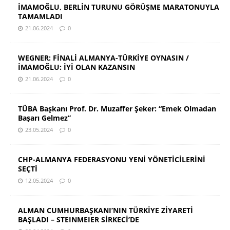
İMAMOĞLU, BERLİN TURUNU GÖRÜŞME MARATONUYLA
TAMAMLADI
21.06.2024
0
WEGNER: FİNALİ ALMANYA-TÜRKİYE OYNASIN /
İMAMOĞLU: İYİ OLAN KAZANSIN
21.06.2024
0
TÜBA Başkanı Prof. Dr. Muzaffer Şeker: “Emek Olmadan
Başarı Gelmez”
23.05.2024
0
CHP-ALMANYA FEDERASYONU YENİ YÖNETİCİLERİNİ
SEÇTİ
12.05.2024
0
ALMAN CUMHURBAŞKANI’NIN TÜRKİYE ZİYARETİ
BAŞLADI – STEINMEIER SİRKECİ’DE