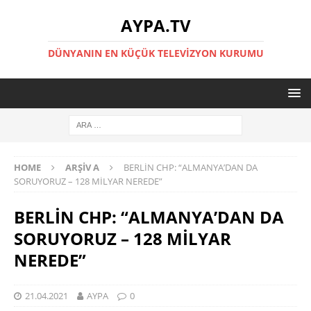
AYPA.TV
DÜNYANIN EN KÜÇÜK TELEVIZYON KURUMU
HOME
ARŞIV A
BERLİN CHP: “ALMANYA’DAN DA
SORUYORUZ – 128 MİLYAR NEREDE”
BERLİN CHP: “ALMANYA’DAN DA
SORUYORUZ – 128 MİLYAR
NEREDE”
21.04.2021
AYPA
0