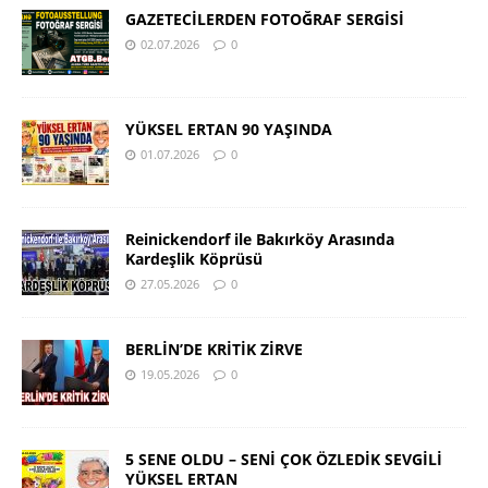
GAZETECİLERDEN FOTOĞRAF SERGİSİ
02.07.2026
0
YÜKSEL ERTAN 90 YAŞINDA
01.07.2026
0
Reinickendorf ile Bakırköy Arasında
Kardeşlik Köprüsü
27.05.2026
0
BERLİN’DE KRİTİK ZİRVE
19.05.2026
0
5 SENE OLDU – SENİ ÇOK ÖZLEDİK SEVGİLİ
YÜKSEL ERTAN