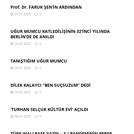
Prof. Dr. FARUK ŞEN’İN ARDINDAN
27.01.2025
0
UĞUR MUMCU KATLEDİLİŞİNİN 32’İNCİ YILINDA
BERLİN’DE DE ANILDI
24.01.2025
0
TANIŞTIĞIM UĞUR MUMCU
20.01.2025
0
DİLEK KALAYCI “BEN SUÇSUZUM” DEDİ
16.01.2025
0
‘TURHAN SELÇUK KÜLTÜR EVİ’ AÇILDI
06.01.2025
0
TÜRK WALLRAFF YAZDI – 3 / PANDEMİNİN PERDE