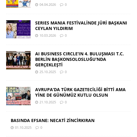
04.04.2026
0
SERIES MANIA FESTİVALİNDE JÜRİ BAŞKANI
CEYLAN YILDIRIM
10.03.2026
0
AI BUSINESS CIRCLE’IN 4. BULUŞMASI T.C.
BERLİN BAŞKONSOLOSLUĞU’NDA
GERÇEKLEŞTİ
25.10.2025
0
AVRUPA’DA TÜRK GAZETECİLİĞİ BİTTİ AMA
YİNE DE GÜNÜMÜZ KUTLU OLSUN
21.10.2025
0
BASINDA EFSANE: NECATİ ZİNCİRKIRAN
01.10.2025
0