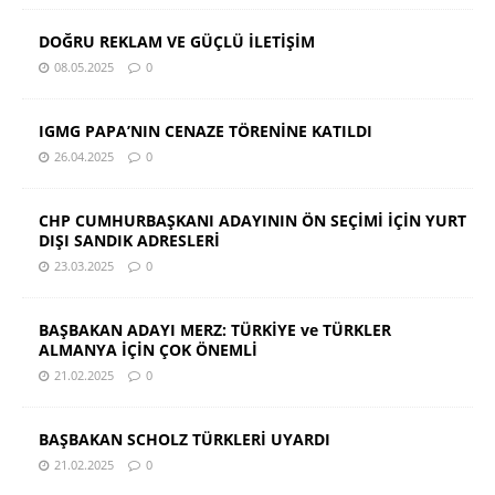
DOĞRU REKLAM VE GÜÇLÜ İLETİŞİM
08.05.2025
0
IGMG PAPA’NIN CENAZE TÖRENİNE KATILDI
26.04.2025
0
CHP CUMHURBAŞKANI ADAYININ ÖN SEÇİMİ İÇİN YURT
DIŞI SANDIK ADRESLERİ
23.03.2025
0
BAŞBAKAN ADAYI MERZ: TÜRKİYE ve TÜRKLER
ALMANYA İÇİN ÇOK ÖNEMLİ
21.02.2025
0
BAŞBAKAN SCHOLZ TÜRKLERİ UYARDI
21.02.2025
0