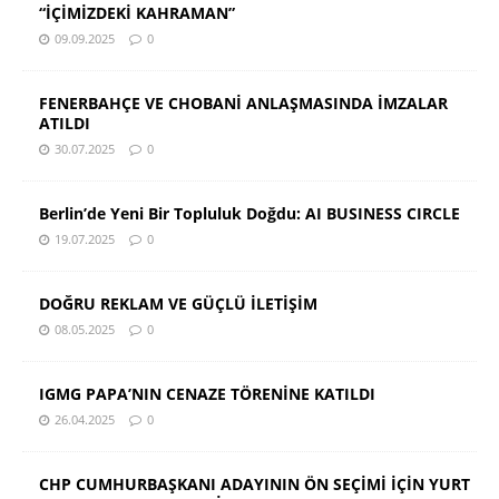
“İÇİMİZDEKİ KAHRAMAN”
09.09.2025
0
FENERBAHÇE VE CHOBANİ ANLAŞMASINDA İMZALAR
ATILDI
30.07.2025
0
Berlin’de Yeni Bir Topluluk Doğdu: AI BUSINESS CIRCLE
19.07.2025
0
DOĞRU REKLAM VE GÜÇLÜ İLETİŞİM
08.05.2025
0
IGMG PAPA’NIN CENAZE TÖRENİNE KATILDI
26.04.2025
0
CHP CUMHURBAŞKANI ADAYININ ÖN SEÇİMİ İÇİN YURT