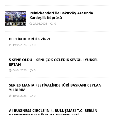
Reinickendorf ile Bakırköy Arasında
Kardeşlik Köprüsü
27.05.2026
0
BERLİN’DE KRİTİK ZİRVE
19.05.2026
0
5 SENE OLDU – SENİ ÇOK ÖZLEDİK SEVGİLİ YÜKSEL
ERTAN
04.04.2026
0
SERIES MANIA FESTİVALİNDE JÜRİ BAŞKANI CEYLAN
YILDIRIM
10.03.2026
0
AI BUSINESS CIRCLE’IN 4. BULUŞMASI T.C. BERLİN