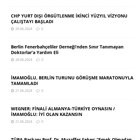
CHP YURT DIŞI ÖRGÜTLENME İKİNCİ YÜZYIL VİZYONU
ÇALIŞTAYI BAŞLADI
29.06.2024
0
Berlin Fenerbahçeliler Derneği’nden Sınır Tanımayan
Doktorlar’a Yardım Eli
28.06.2024
0
İMAMOĞLU, BERLİN TURUNU GÖRÜŞME MARATONUYLA
TAMAMLADI
21.06.2024
0
WEGNER: FİNALİ ALMANYA-TÜRKİYE OYNASIN /
İMAMOĞLU: İYİ OLAN KAZANSIN
21.06.2024
0
TÜBA Başkanı Prof. Dr. Muzaffer Şeker: “Emek Olmadan