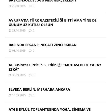
BAŞKONSOLOSLUĞU’NDA GERÇEKLEŞTİ
25.10.2025
0
AVRUPA’DA TÜRK GAZETECİLİĞİ BİTTİ AMA YİNE DE
GÜNÜMÜZ KUTLU OLSUN
21.10.2025
0
BASINDA EFSANE: NECATİ ZİNCİRKIRAN
01.10.2025
0
AI Business Circle’ın 3. Etkinliği: “MUHASEBEDE YAPAY
ZEKÂ”
30.09.2025
0
ELVEDA BERLİN, MERHABA ANKARA
19.09.2025
0
ATGB EYLÜL TOPLANTISINDA YOGA, SİNEMA VE