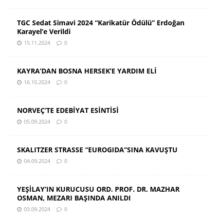
TGC Sedat Simavi 2024 “Karikatür Ödülü” Erdoğan
Karayel’e Verildi
15.11.2024
0
KAYRA’DAN BOSNA HERSEK’E YARDIM ELİ
16.10.2024
0
NORVEÇ’TE EDEBİYAT ESİNTİSİ
05.09.2024
0
SKALITZER STRASSE “EUROGIDA”SINA KAVUŞTU
04.09.2024
0
YEŞİLAY’IN KURUCUSU ORD. PROF. DR. MAZHAR
OSMAN, MEZARI BAŞINDA ANILDI
03.09.2024
0