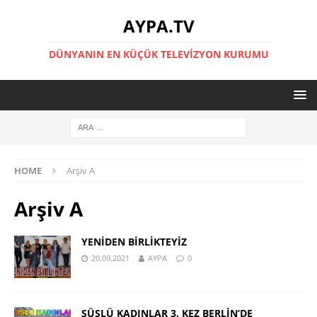
AYPA.TV
DÜNYANIN EN KÜÇÜK TELEVIZYON KURUMU
HOME
Arşiv A
Arşiv A
YENİDEN BİRLİKTEYİZ
20.09.2021
AYPA
0
SÜSLÜ KADINLAR 3. KEZ BERLİN’DE