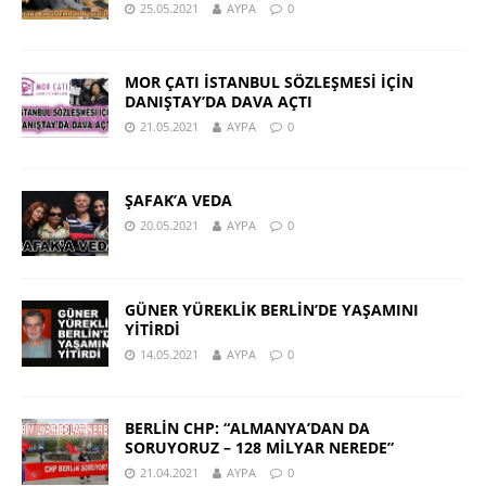
25.05.2021
AYPA
0
MOR ÇATI İSTANBUL SÖZLEŞMESİ İÇİN
DANIŞTAY’DA DAVA AÇTI
21.05.2021
AYPA
0
ŞAFAK’A VEDA
20.05.2021
AYPA
0
GÜNER YÜREKLİK BERLİN’DE YAŞAMINI
YİTİRDİ
14.05.2021
AYPA
0
BERLİN CHP: “ALMANYA’DAN DA
SORUYORUZ – 128 MİLYAR NEREDE”
21.04.2021
AYPA
0