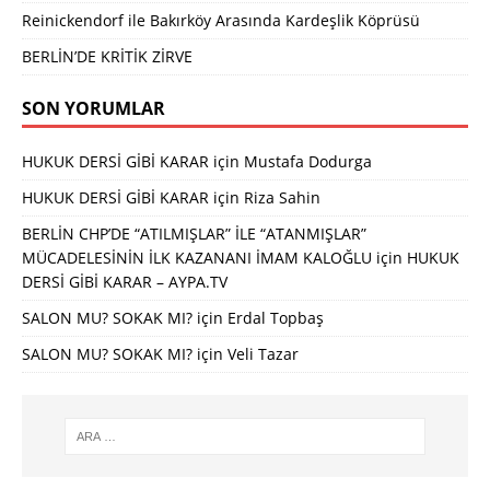
Reinickendorf ile Bakırköy Arasında Kardeşlik Köprüsü
BERLİN’DE KRİTİK ZİRVE
SON YORUMLAR
HUKUK DERSİ GİBİ KARAR
için
Mustafa Dodurga
HUKUK DERSİ GİBİ KARAR
için
Riza Sahin
BERLİN CHP’DE “ATILMIŞLAR” İLE “ATANMIŞLAR”
MÜCADELESİNİN İLK KAZANANI İMAM KALOĞLU
için
HUKUK
DERSİ GİBİ KARAR – AYPA.TV
SALON MU? SOKAK MI?
için
Erdal Topbaş
SALON MU? SOKAK MI?
için
Veli Tazar