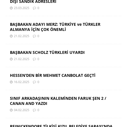
DIŞI SANDIK ADRESLERİ
23.03.2025
0
BAŞBAKAN ADAYI MERZ: TÜRKİYE ve TÜRKLER
ALMANYA İÇİN ÇOK ÖNEMLİ
21.02.2025
0
BAŞBAKAN SCHOLZ TÜRKLERİ UYARDI
21.02.2025
0
HESSEN’DEN BİR MEHMET CANBOLAT GEÇTİ
16.02.2025
0
SINIF ARKADAŞININ KALEMİNDEN FARUK ŞEN 2 /
CANAN AND YAZDI
04.02.2025
0
REINICKENDORF TİLKİSİ KIZIL BELEDİYE SARAYI’NDA