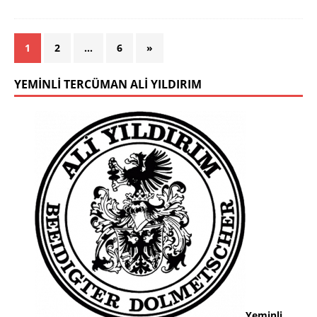
1
2
…
6
»
YEMINLI TERCÜMAN ALI YILDIRIM
Yeminli