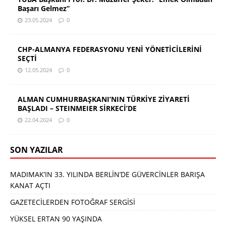
Başarı Gelmez”
23.05.2024
0
CHP-ALMANYA FEDERASYONU YENİ YÖNETİCİLERİNİ
SEÇTİ
12.05.2024
0
ALMAN CUMHURBAŞKANI’NIN TÜRKİYE ZİYARETİ
BAŞLADI – STEINMEIER SİRKECİ’DE
22.04.2024
0
SON YAZILAR
MADIMAK’IN 33. YILINDA BERLİN’DE GÜVERCİNLER BARIŞA
KANAT AÇTI
GAZETECİLERDEN FOTOĞRAF SERGİSİ
YÜKSEL ERTAN 90 YAŞINDA