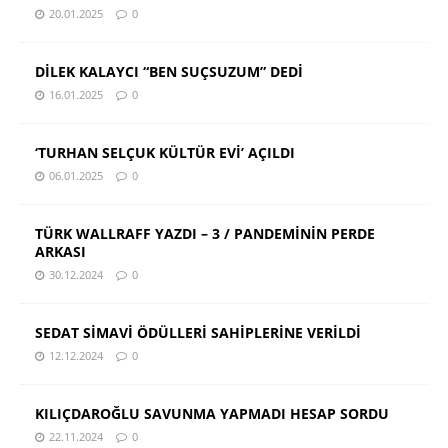
20.01.2025
0
DİLEK KALAYCI “BEN SUÇSUZUM” DEDİ
16.01.2025
0
‘TURHAN SELÇUK KÜLTÜR EVİ’ AÇILDI
06.01.2025
0
TÜRK WALLRAFF YAZDI – 3 / PANDEMİNİN PERDE
ARKASI
30.12.2024
0
SEDAT SİMAVİ ÖDÜLLERİ SAHİPLERİNE VERİLDİ
12.12.2024
0
KILIÇDAROĞLU SAVUNMA YAPMADI HESAP SORDU
22.11.2024
0