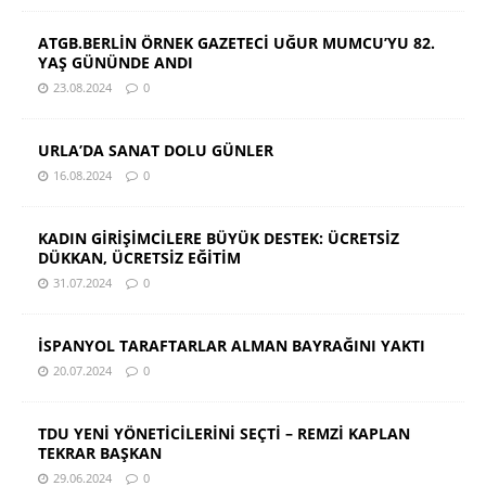
ATGB.BERLİN ÖRNEK GAZETECİ UĞUR MUMCU’YU 82.
YAŞ GÜNÜNDE ANDI
23.08.2024
0
URLA’DA SANAT DOLU GÜNLER
16.08.2024
0
KADIN GİRİŞİMCİLERE BÜYÜK DESTEK: ÜCRETSİZ
DÜKKAN, ÜCRETSİZ EĞİTİM
31.07.2024
0
İSPANYOL TARAFTARLAR ALMAN BAYRAĞINI YAKTI
20.07.2024
0
TDU YENİ YÖNETİCİLERİNİ SEÇTİ – REMZİ KAPLAN
TEKRAR BAŞKAN
29.06.2024
0