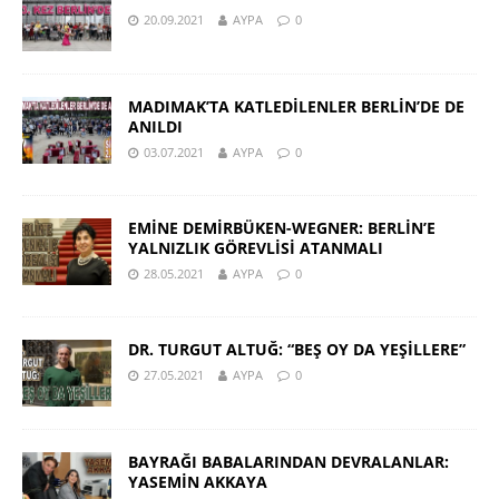
20.09.2021
AYPA
0
MADIMAK’TA KATLEDİLENLER BERLİN’DE DE
ANILDI
03.07.2021
AYPA
0
EMİNE DEMİRBÜKEN-WEGNER: BERLİN’E
YALNIZLIK GÖREVLİSİ ATANMALI
28.05.2021
AYPA
0
DR. TURGUT ALTUĞ: “BEŞ OY DA YEŞİLLERE”
27.05.2021
AYPA
0
BAYRAĞI BABALARINDAN DEVRALANLAR:
YASEMİN AKKAYA