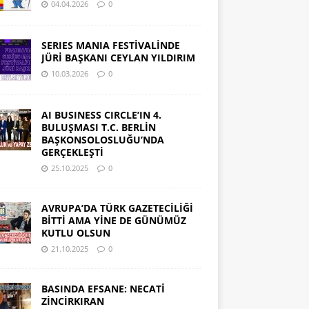
04.04.2026
0
SERIES MANIA FESTİVALİNDE
JÜRİ BAŞKANI CEYLAN YILDIRIM
10.03.2026
0
AI BUSINESS CIRCLE’IN 4.
BULUŞMASI T.C. BERLİN
BAŞKONSOLOSLUĞU’NDA
GERÇEKLEŞTİ
25.10.2025
0
AVRUPA’DA TÜRK GAZETECİLİĞİ
BİTTİ AMA YİNE DE GÜNÜMÜZ
KUTLU OLSUN
21.10.2025
0
BASINDA EFSANE: NECATİ
ZİNCİRKIRAN