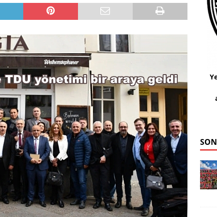
Ye
SON