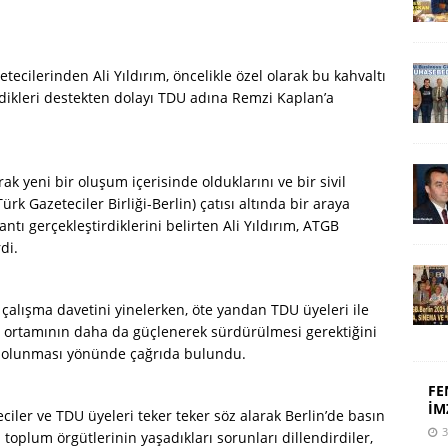
ecilerinden Ali Yıldırım, öncelikle özel olarak bu kahvaltı
erdikleri destekten dolayı TDU adına Remzi Kaplan’a
rak yeni bir oluşum içerisinde olduklarını ve bir sivil
k Gazeteciler Birliği-Berlin) çatısı altında bir araya
antı gerçekleştirdiklerini belirten Ali Yıldırım, ATGB
rdi.
te çalışma davetini yinelerken, öte yandan TDU üyeleri ile
 ortamının daha da güçlenerek sürdürülmesi gerektiğini
k olunması yönünde çağrıda bulundu.
FE
İM
ciler ve TDU üyeleri teker teker söz alarak Berlin’de basın
3
toplum örgütlerinin yaşadıkları sorunları dillendirdiler,