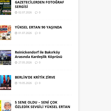
GAZETECİLERDEN FOTOĞRAF
SERGİSİ
02.07.2026
0
YÜKSEL ERTAN 90 YAŞINDA
01.07.2026
0
Reinickendorf ile Bakırköy
Arasında Kardeşlik Köprüsü
27.05.2026
0
BERLİN’DE KRİTİK ZİRVE
19.05.2026
0
5 SENE OLDU – SENİ ÇOK
ÖZLEDİK SEVGİLİ YÜKSEL ERTAN