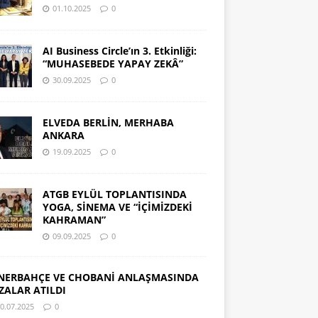
01.10.2025
0
AI Business Circle’ın 3. Etkinliği:
“MUHASEBEDE YAPAY ZEKÂ”
30.09.2025
0
ELVEDA BERLİN, MERHABA
ANKARA
19.09.2025
0
ATGB EYLÜL TOPLANTISINDA
YOGA, SİNEMA VE “İÇİMİZDEKİ
KAHRAMAN”
09.09.2025
0
NERBAHÇE VE CHOBANİ ANLAŞMASINDA
ZALAR ATILDI
0.07.2025
0