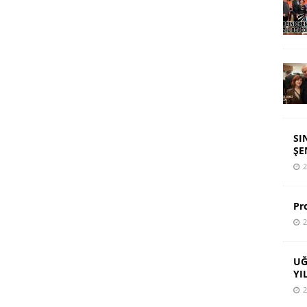
SI
ŞE
2
Pr
2
UĞ
YI
2