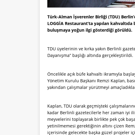
Türk-Alman İşverenler Birliği (TDU) Berlin’
LOGGİA Restaurant’ta yapılan kahvaltıda b
buluşmaya yoğun ilgi gösterdiği görüldü.
TDU üyelerinin ve kırka yakın Berlinli gazete
Dayanışma” başlığı altında gerçekleştirildi.
Öncelikle açık büfe kahvaltı ikramıyla ba
Yönetim Kurulu Başkanı Remzi Kaplan, bas
yakından çalışmalar yürütmeyi amaçladıkları 
Kaplan, TDU olarak geçmişteki çalışmaların
kadar Berlinli gazetecilerle her zaman iyi i
meyvelerini toplayarak birlikte pek çok başa
yetinilmemesi gerektiğinin altını çizen Remz
içerisinde gelecekte başka güzel projeler içi