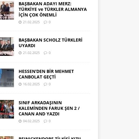
BAŞBAKAN ADAYI MERZ:
TÜRKİYE ve TÜRKLER ALMANYA
İÇİN ÇOK ÖNEMLİ
21.02.2025
0
BAŞBAKAN SCHOLZ TÜRKLERİ
UYARDI
21.02.2025
0
HESSEN’DEN BİR MEHMET
CANBOLAT GEÇTİ
16.02.2025
0
SINIF ARKADAŞININ
KALEMİNDEN FARUK ŞEN 2 /
CANAN AND YAZDI
04.02.2025
0
REINICKENDORF TİLKİSİ KIZIL