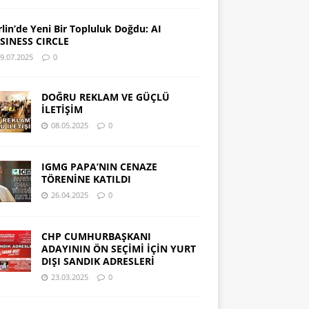
rlin’de Yeni Bir Topluluk Doğdu: AI
SINESS CIRCLE
9.07.2025
0
DOĞRU REKLAM VE GÜÇLÜ
İLETİŞİM
08.05.2025
0
IGMG PAPA’NIN CENAZE
TÖRENİNE KATILDI
26.04.2025
0
CHP CUMHURBAŞKANI
ADAYININ ÖN SEÇİMİ İÇİN YURT
DIŞI SANDIK ADRESLERİ
23.03.2025
0