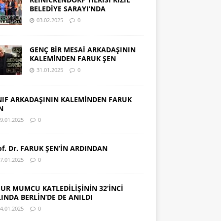
BELEDİYE SARAYI’NDA
03.02.2025
0
GENÇ BİR MESAİ ARKADAŞININ
KALEMİNDEN FARUK ŞEN
31.01.2025
0
NIF ARKADAŞININ KALEMİNDEN FARUK
N
9.01.2025
0
of. Dr. FARUK ŞEN’İN ARDINDAN
7.01.2025
0
UR MUMCU KATLEDİLİŞİNİN 32’İNCİ
LINDA BERLİN’DE DE ANILDI
4.01.2025
0