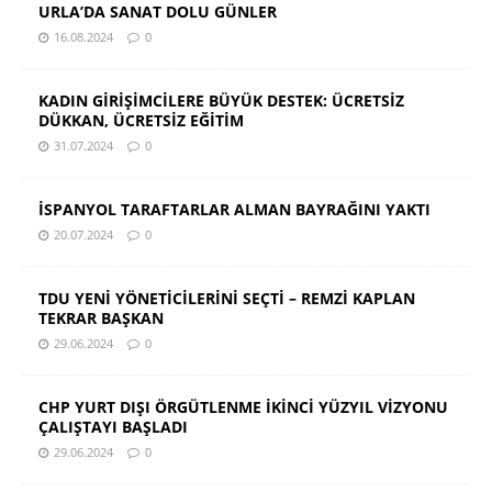
URLA’DA SANAT DOLU GÜNLER
16.08.2024
0
KADIN GİRİŞİMCİLERE BÜYÜK DESTEK: ÜCRETSİZ
DÜKKAN, ÜCRETSİZ EĞİTİM
31.07.2024
0
İSPANYOL TARAFTARLAR ALMAN BAYRAĞINI YAKTI
20.07.2024
0
TDU YENİ YÖNETİCİLERİNİ SEÇTİ – REMZİ KAPLAN
TEKRAR BAŞKAN
29.06.2024
0
CHP YURT DIŞI ÖRGÜTLENME İKİNCİ YÜZYIL VİZYONU
ÇALIŞTAYI BAŞLADI
29.06.2024
0