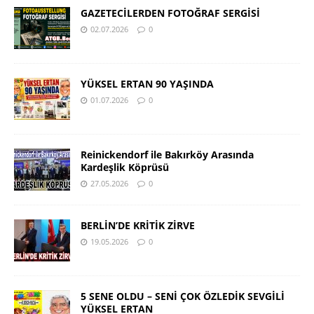
GAZETECİLERDEN FOTOĞRAF SERGİSİ
02.07.2026
0
YÜKSEL ERTAN 90 YAŞINDA
01.07.2026
0
Reinickendorf ile Bakırköy Arasında
Kardeşlik Köprüsü
27.05.2026
0
BERLİN’DE KRİTİK ZİRVE
19.05.2026
0
5 SENE OLDU – SENİ ÇOK ÖZLEDİK SEVGİLİ
YÜKSEL ERTAN