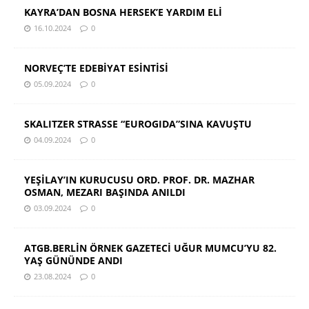
KAYRA’DAN BOSNA HERSEK’E YARDIM ELİ
16.10.2024
0
NORVEÇ’TE EDEBİYAT ESİNTİSİ
05.09.2024
0
SKALITZER STRASSE “EUROGIDA”SINA KAVUŞTU
04.09.2024
0
YEŞİLAY’IN KURUCUSU ORD. PROF. DR. MAZHAR
OSMAN, MEZARI BAŞINDA ANILDI
03.09.2024
0
ATGB.BERLİN ÖRNEK GAZETECİ UĞUR MUMCU’YU 82.
YAŞ GÜNÜNDE ANDI
23.08.2024
0