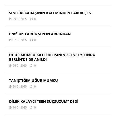
SINIF ARKADAŞININ KALEMİNDEN FARUK ŞEN
29.01.2025
0
Prof. Dr. FARUK ŞEN’İN ARDINDAN
27.01.2025
0
UĞUR MUMCU KATLEDİLİŞİNİN 32’İNCİ YILINDA
BERLİN’DE DE ANILDI
24.01.2025
0
TANIŞTIĞIM UĞUR MUMCU
20.01.2025
0
DİLEK KALAYCI “BEN SUÇSUZUM” DEDİ
16.01.2025
0