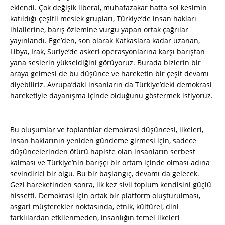
eklendi. Çok değişik liberal, muhafazakar hatta sol kesimin
katıldığı çeşitli meslek grupları, Türkiye’de insan hakları
ihlallerine, barış özlemine vurgu yapan ortak çağrılar
yayınlandı. Ege’den, son olarak Kafkaslara kadar uzanan,
Libya, Irak, Suriye’de askeri operasyonlarına karşı barıştan
yana seslerin yükseldiğini görüyoruz. Burada bizlerin bir
araya gelmesi de bu düşünce ve hareketin bir çeşit devamı
diyebiliriz. Avrupa’daki insanların da Türkiye’deki demokrasi
hareketiyle dayanışma içinde olduğunu göstermek istiyoruz.
Bu oluşumlar ve toplantılar demokrasi düşüncesi, ilkeleri,
insan haklarının yeniden gündeme girmesi için, sadece
düşüncelerinden ötürü hapiste olan insanların serbest
kalması ve Türkiye’nin barışçı bir ortam içinde olması adına
sevindirici bir olgu. Bu bir başlangıç, devamı da gelecek.
Gezi hareketinden sonra, ilk kez sivil toplum kendisini güçlü
hissetti. Demokrasi için ortak bir platform oluşturulması,
asgari müşterekler noktasında, etnik, kültürel, dini
farklılardan etkilenmeden, insanlığın temel ilkeleri