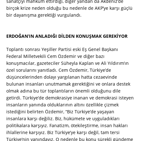
sanatçıyı mahkum ettirdiği, diğer yandan da Akdeniz’de
birçok krize neden olduğu bu nedenle de AKP’ye karşı güçlü
bir dayanışma gerektiği vurgulandı.
ERDOĞAN’IN ANLADIĞI DİLDEN KONUŞMAK GEREKİYOR
Toplantı sonrası Yeşiller Partisi eski Eş Genel Başkanı
Federal Milletvekili Cem Özdemir ve diğer bazı
konuşmacılar, gazeteciler Süheyla Kaplan ve Ali Yıldırım’ın
özel sorularını yanıtladı. Cem Özdemir, Türkiye’de
düşüncelerinden dolayı yargılanan hatta cezaevinde
bulunan insanları unutmamak gerektiğini ve onlara destek
olmak adına bu tür toplantıların önemli olduğunu dile
getirdi. Türkiye’de demokrasiye inanan ve demokrasi isteyen
insanların yanında olduklarının altını özellikle çizmek
istediğini belirten Özdemir, “Biz Türkiye’de yaşayan
insanlara karşı değiliz. Biz, hükümete ve uyguladıkları
politikalara karşıyız. Fanatizm, ötekileştirme, insan hakları
ihlallerine karşıyız. Biz Türkiye’ye karşı değil, tam tersi
Türkiye’nin yanındayız. O nedenle bu konu sürekli gündeme