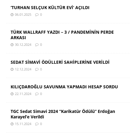
‘TURHAN SELÇUK KÜLTÜR EVİ’ AÇILDI
06.01.2025
0
TÜRK WALLRAFF YAZDI – 3 / PANDEMİNİN PERDE
ARKASI
30.12.2024
0
SEDAT SİMAVİ ÖDÜLLERİ SAHİPLERİNE VERİLDİ
12.12.2024
0
KILIÇDAROĞLU SAVUNMA YAPMADI HESAP SORDU
22.11.2024
0
TGC Sedat Simavi 2024 “Karikatür Ödülü” Erdoğan
Karayel’e Verildi
15.11.2024
0