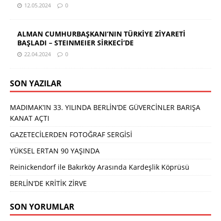
12.05.2024
0
ALMAN CUMHURBAŞKANI’NIN TÜRKİYE ZİYARETİ
BAŞLADI – STEINMEIER SİRKECİ’DE
22.04.2024
0
SON YAZILAR
MADIMAK’IN 33. YILINDA BERLİN’DE GÜVERCİNLER BARIŞA
KANAT AÇTI
GAZETECİLERDEN FOTOĞRAF SERGİSİ
YÜKSEL ERTAN 90 YAŞINDA
Reinickendorf ile Bakırköy Arasında Kardeşlik Köprüsü
BERLİN’DE KRİTİK ZİRVE
SON YORUMLAR