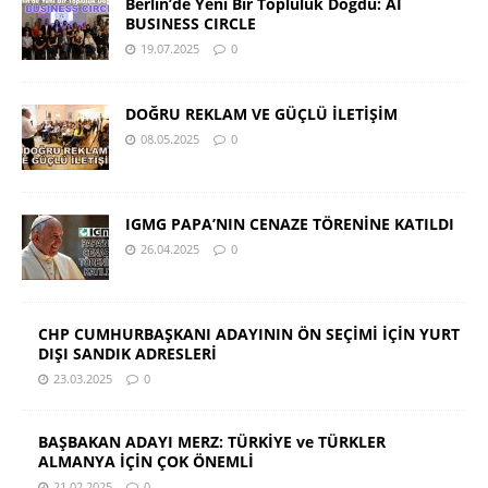
Berlin’de Yeni Bir Topluluk Doğdu: AI
BUSINESS CIRCLE
19.07.2025
0
DOĞRU REKLAM VE GÜÇLÜ İLETİŞİM
08.05.2025
0
IGMG PAPA’NIN CENAZE TÖRENİNE KATILDI
26.04.2025
0
CHP CUMHURBAŞKANI ADAYININ ÖN SEÇİMİ İÇİN YURT
DIŞI SANDIK ADRESLERİ
23.03.2025
0
BAŞBAKAN ADAYI MERZ: TÜRKİYE ve TÜRKLER
ALMANYA İÇİN ÇOK ÖNEMLİ
21.02.2025
0