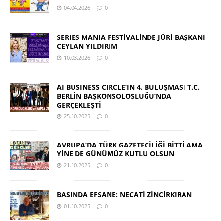
04.04.2026
0
SERIES MANIA FESTİVALİNDE JÜRİ BAŞKANI
CEYLAN YILDIRIM
10.03.2026
0
AI BUSINESS CIRCLE’IN 4. BULUŞMASI T.C.
BERLİN BAŞKONSOLOSLUĞU’NDA
GERÇEKLEŞTİ
25.10.2025
0
AVRUPA’DA TÜRK GAZETECİLİĞİ BİTTİ AMA
YİNE DE GÜNÜMÜZ KUTLU OLSUN
21.10.2025
0
BASINDA EFSANE: NECATİ ZİNCİRKIRAN
01.10.2025
0