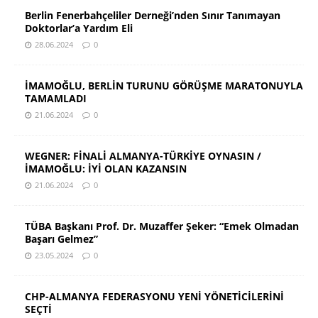
Berlin Fenerbahçeliler Derneği’nden Sınır Tanımayan
Doktorlar’a Yardım Eli
28.06.2024
0
İMAMOĞLU, BERLİN TURUNU GÖRÜŞME MARATONUYLA
TAMAMLADI
21.06.2024
0
WEGNER: FİNALİ ALMANYA-TÜRKİYE OYNASIN /
İMAMOĞLU: İYİ OLAN KAZANSIN
21.06.2024
0
TÜBA Başkanı Prof. Dr. Muzaffer Şeker: “Emek Olmadan
Başarı Gelmez”
23.05.2024
0
CHP-ALMANYA FEDERASYONU YENİ YÖNETİCİLERİNİ
SEÇTİ