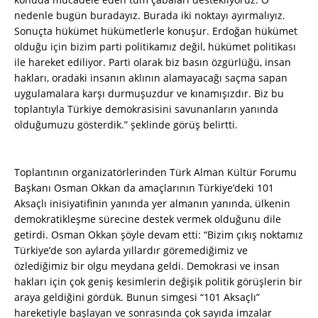
nedenle bugün buradayız. Burada iki noktayı ayırmalıyız.
Sonuçta hükümet hükümetlerle konuşur. Erdoğan hükümet
olduğu için bizim parti politikamız değil, hükümet politikası
ile hareket ediliyor. Parti olarak biz basın özgürlüğü, insan
hakları, oradaki insanın aklının alamayacağı saçma sapan
uygulamalara karşı durmuşuzdur ve kınamışızdır. Biz bu
toplantıyla Türkiye demokrasisini savunanların yanında
olduğumuzu gösterdik.” şeklinde görüş belirtti.
Toplantının organizatörlerinden Türk Alman Kültür Forumu
Başkanı Osman Okkan da amaçlarının Türkiye’deki 101
Aksaçlı inisiyatifinin yanında yer almanın yanında, ülkenin
demokratikleşme sürecine destek vermek olduğunu dile
getirdi. Osman Okkan şöyle devam etti: “Bizim çıkış noktamız
Türkiye’de son aylarda yıllardır göremediğimiz ve
özlediğimiz bir olgu meydana geldi. Demokrasi ve insan
hakları için çok geniş kesimlerin değişik politik görüşlerin bir
araya geldiğini gördük. Bunun simgesi “101 Aksaçlı”
hareketiyle başlayan ve sonrasında çok sayıda imzalar