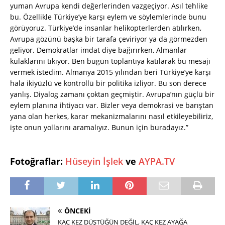
yuman Avrupa kendi değerlerinden vazgeçiyor. Asıl tehlike
bu. Özellikle Türkiye’ye karşı eylem ve söylemlerinde bunu
görüyoruz. Türkiye’de insanlar helikopterlerden atılırken,
Avrupa gözünü başka bir tarafa çeviriyor ya da görmezden
geliyor. Demokratlar imdat diye bağırırken, Almanlar
kulaklarını tıkıyor. Ben bugün toplantıya katılarak bu mesajı
vermek istedim. Almanya 2015 yılından beri Türkiye’ye karşı
hala ikiyüzlü ve kontrollü bir politika izliyor. Bu son derece
yanlış. Diyalog zamanı çoktan geçmiştir. Avrupa’nın güçlü bir
eylem planına ihtiyacı var. Bizler veya demokrasi ve barıştan
yana olan herkes, karar mekanizmalarını nasıl etkileyebiliriz,
işte onun yollarını aramalıyız. Bunun için buradayız.”
Fotoğraflar:
Hüseyin İşlek
ve
AYPA.TV
ÖNCEKI
KAÇ KEZ DÜŞTÜĞÜN DEĞİL, KAÇ KEZ AYAĞA