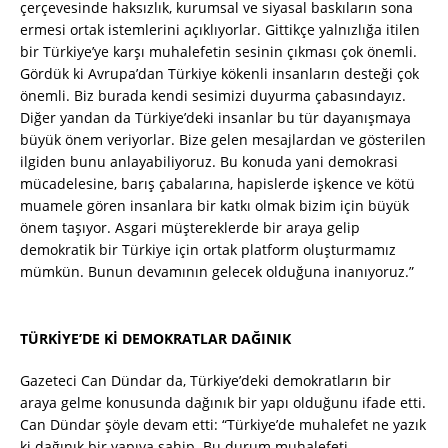
çerçevesinde haksızlık, kurumsal ve siyasal baskıların sona
ermesi ortak istemlerini açıklıyorlar. Gittikçe yalnızlığa itilen
bir Türkiye’ye karşı muhalefetin sesinin çıkması çok önemli.
Gördük ki Avrupa’dan Türkiye kökenli insanların desteği çok
önemli. Biz burada kendi sesimizi duyurma çabasındayız.
Diğer yandan da Türkiye’deki insanlar bu tür dayanışmaya
büyük önem veriyorlar. Bize gelen mesajlardan ve gösterilen
ilgiden bunu anlayabiliyoruz. Bu konuda yani demokrasi
mücadelesine, barış çabalarına, hapislerde işkence ve kötü
muamele gören insanlara bir katkı olmak bizim için büyük
önem taşıyor. Asgari müştereklerde bir araya gelip
demokratik bir Türkiye için ortak platform oluşturmamız
mümkün. Bunun devamının gelecek olduğuna inanıyoruz.”
TÜRKİYE’DE Kİ DEMOKRATLAR DAĞINIK
Gazeteci Can Dündar da, Türkiye’deki demokratların bir
araya gelme konusunda dağınık bir yapı olduğunu ifade etti.
Can Dündar şöyle devam etti: “Türkiye’de muhalefet ne yazık
ki dağınık bir yapıya sahip. Bu durum muhalefeti