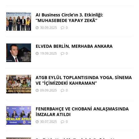
AI Business Circle’ın 3. Etkinliği:
“MUHASEBEDE YAPAY ZEKÂ”
30.09.2025
0
ELVEDA BERLİN, MERHABA ANKARA
19.09.2025
0
ATGB EYLÜL TOPLANTISINDA YOGA, SİNEMA
VE “İÇİMİZDEKİ KAHRAMAN”
09.09.2025
0
FENERBAHÇE VE CHOBANİ ANLAŞMASINDA
İMZALAR ATILDI
30.07.2025
0