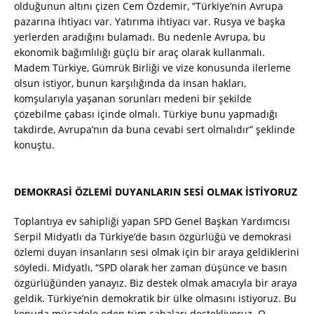
olduğunun altını çizen Cem Özdemir, “Türkiye’nin Avrupa
pazarına ihtiyacı var. Yatırıma ihtiyacı var. Rusya ve başka
yerlerden aradığını bulamadı. Bu nedenle Avrupa, bu
ekonomik bağımlılığı güçlü bir araç olarak kullanmalı.
Madem Türkiye, Gümrük Birliği ve vize konusunda ilerleme
olsun istiyor, bunun karşılığında da insan hakları,
komşularıyla yaşanan sorunları medeni bir şekilde
çözebilme çabası içinde olmalı. Türkiye bunu yapmadığı
takdirde, Avrupa’nın da buna cevabi sert olmalıdır” şeklinde
konuştu.
DEMOKRASİ ÖZLEMİ DUYANLARIN SESİ OLMAK İSTİYORUZ
Toplantıya ev sahipliği yapan SPD Genel Başkan Yardımcısı
Serpil Midyatlı da Türkiye’de basın özgürlüğü ve demokrasi
özlemi duyan insanların sesi olmak için bir araya geldiklerini
söyledi. Midyatlı, “SPD olarak her zaman düşünce ve basın
özgürlüğünden yanayız. Biz destek olmak amacıyla bir araya
geldik. Türkiye’nin demokratik bir ülke olmasını istiyoruz. Bu
konuda mücadele eden tüm çabaları destekliyoruz. O