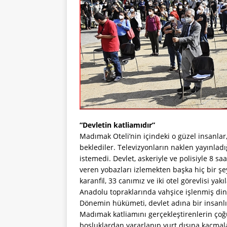
“Devletin katliamıdır”
Madımak Oteli’nin içindeki o güzel insanlar
beklediler. Televizyonların naklen yayınladı
istemedi. Devlet, askeriyle ve polisiyle 8 s
veren yobazları izlemekten başka hiç bir ş
karanfil, 33 canımız ve iki otel görevlisi y
Anadolu topraklarında vahşice işlenmiş din m
Dönemin hükümeti, devlet adına bir insanlı
Madımak katliamını gerçekleştirenlerin çoğ
boşluklardan yararlanıp yurt dışına kaçma