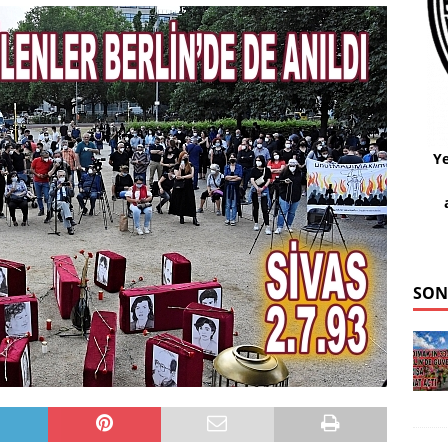
Ye
SON