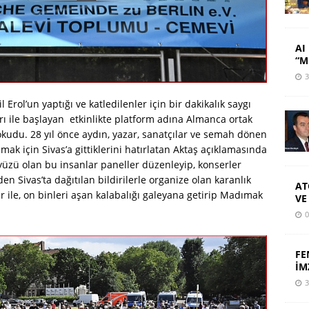
AI 
“M
3
rol’un yaptığı ve katledilenler için bir dakikalık saygı
 ile başlayan etkinlikte platform adına Almanca ortak
okudu. 28 yıl önce aydın, yazar, sanatçılar ve semah dönen
lmak için Sivas’a gittiklerini hatırlatan Aktaş açıklamasında
 yüzü olan bu insanlar paneller düzenleyip, konserler
n Sivas’ta dağıtılan bildirilerle organize olan karanlık
AT
 ile, on binleri aşan kalabalığı galeyana getirip Madımak
VE
0
FE
İM
3