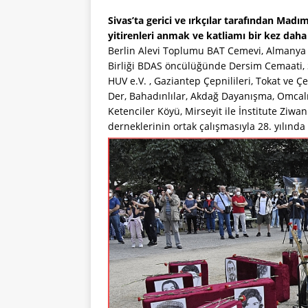
Sivas’ta gerici ve ırkçılar tarafından Mad
yitirenleri anmak ve katliamı bir kez daha t
Berlin Alevi Toplumu BAT Cemevi, Almanya Al
Birliği BDAS öncülüğünde Dersim Cemaati, Si
HUV e.V. , Gaziantep Çepnilileri, Tokat ve Çe
Der, Bahadınlılar, Akdağ Dayanışma, Omcalıl
Ketenciler Köyü, Mirseyit ile İnstitute Ziwa
derneklerinin ortak çalışmasıyla 28. yılında