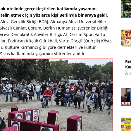
ımak otelinde gerçekleştirilen katliamda yaşamını
elin etmek için yüzlerce kişi Berlin’de bir araya geldi.
evi Gençlik Birliği BDAJ, Almanya Alevi Üniversiteliler
vaslı Canlar, Çorum, Berlin Hümanist İşverenler Birliği
vresi Demokratik Aleviler Birliği, Al-Dersim Spor, Varto-
ar, Erzincan Küçük Otlukbeli, Varto Görgü (Quirçik) Köyü,
n u Kulture Kirmanci gibi yöre dernekleri ve kültür
 Sivas katliamında yaşamını yitirenler anıldı.
Re
Ka
2