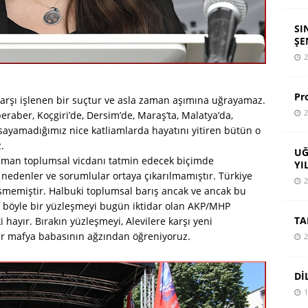
SI
ŞE
2
Pr
 karşı işlenen bir suçtur ve asla zaman aşımına uğrayamaz.
2
eraber, Koçgiri’de, Dersim’de, Maraş’ta, Malatya’da,
 sayamadığımız nice katliamlarda hayatını yitiren bütün o
.
UĞ
zaman toplumsal vicdanı tatmin edecek biçimde
YI
k nedenler ve sorumlular ortaya çıkarılmamıştır. Türkiye
2
eşmemiştir. Halbuki toplumsal barış ancak ve ancak bu
ki böyle bir yüzleşmeyi bugün iktidar olan AKP/MHP
TA
 hayır. Bırakın yüzleşmeyi, Alevilere karşı yeni
bir mafya babasının ağzından öğreniyoruz.
2
Dİ
1