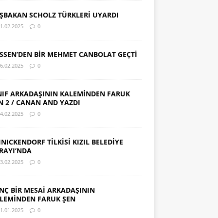
ŞBAKAN SCHOLZ TÜRKLERİ UYARDI
1.02.2025
0
SSEN’DEN BİR MEHMET CANBOLAT GEÇTİ
6.02.2025
0
NIF ARKADAŞININ KALEMİNDEN FARUK
N 2 / CANAN AND YAZDI
4.02.2025
0
INICKENDORF TİLKİSİ KIZIL BELEDİYE
RAYI’NDA
3.02.2025
0
NÇ BİR MESAİ ARKADAŞININ
LEMİNDEN FARUK ŞEN
1.01.2025
0