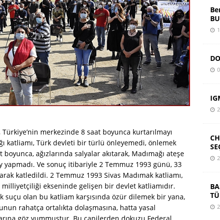
Be
BU
1
DO
0
IG
2
, Türkiye’nin merkezinde 8 saat boyunca kurtarılmayı
CH
ğı katliamı, Türk devleti bir türlü önleyemedi, önlemek
SE
aat boyunca, ağızlarında salyalar akıtarak, Madımağı ateşe
2
ey yapmadı. Ve sonuç itibariyle 2 Temmuz 1993 günü, 33
akılarak katledildi. 2 Temmuz 1993 Sivas Madımak katliamı,
illiyetçiliği ekseninde gelişen bir devlet katliamıdır.
BA
TÜ
k suçu olan bu katliam karşısında özür dilemek bir yana,
unun rahatça ortalıkta dolaşmasına, hatta yasal
2
larına göz yummuştur. Bu canilerden dokuzu Federal