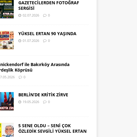
GAZETECİLERDEN FOTOĞRAF
SERGİSİ
02.07.2026
0
YÜKSEL ERTAN 90 YAŞINDA
01.07.2026
0
inickendorf ile Bakırköy Arasında
rdeşlik Köprüsü
7.05.2026
0
BERLİN’DE KRİTİK ZİRVE
19.05.2026
0
5 SENE OLDU – SENİ ÇOK
ÖZLEDİK SEVGİLİ YÜKSEL ERTAN