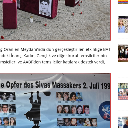
erg Oranien Meydanı’nda dün gerçekleştirilen etkinliğe BAT
eki İnanç, Kadın, Gençlik ve diğer kurul temsilcilerinin
temsicileri ve AABF’den temsilciler katılarak destek verdi,