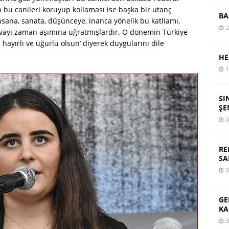
n bu canileri koruyup kollaması ise başka bir utanç
BA
sana, sanata, düşünceye, inanca yönelik bu katliamı,
2
avayı zaman aşımına uğratmışlardır. O dönemin Türkiye
hayırlı ve uğurlu olsun’ diyerek duygularını dile
HE
1
SI
ŞE
0
RE
SA
0
GE
KA
3