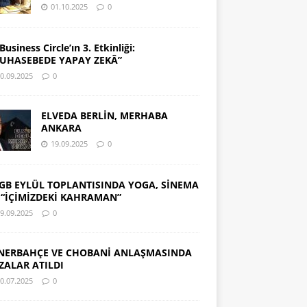
01.10.2025
0
Business Circle’ın 3. Etkinliği:
UHASEBEDE YAPAY ZEKÂ”
0.09.2025
0
ELVEDA BERLİN, MERHABA
ANKARA
19.09.2025
0
GB EYLÜL TOPLANTISINDA YOGA, SİNEMA
 “İÇİMİZDEKİ KAHRAMAN”
9.09.2025
0
NERBAHÇE VE CHOBANİ ANLAŞMASINDA
ZALAR ATILDI
0.07.2025
0