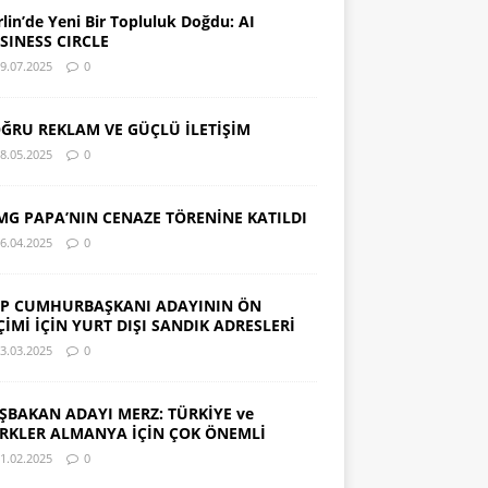
rlin’de Yeni Bir Topluluk Doğdu: AI
SINESS CIRCLE
9.07.2025
0
ĞRU REKLAM VE GÜÇLÜ İLETİŞİM
8.05.2025
0
MG PAPA’NIN CENAZE TÖRENİNE KATILDI
6.04.2025
0
P CUMHURBAŞKANI ADAYININ ÖN
ÇİMİ İÇİN YURT DIŞI SANDIK ADRESLERİ
3.03.2025
0
ŞBAKAN ADAYI MERZ: TÜRKİYE ve
RKLER ALMANYA İÇİN ÇOK ÖNEMLİ
1.02.2025
0