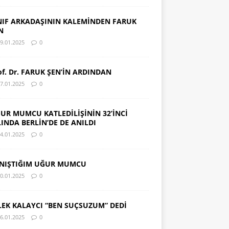
NIF ARKADAŞININ KALEMİNDEN FARUK
N
9.01.2025
0
of. Dr. FARUK ŞEN’İN ARDINDAN
7.01.2025
0
UR MUMCU KATLEDİLİŞİNİN 32’İNCİ
LINDA BERLİN’DE DE ANILDI
4.01.2025
0
NIŞTIĞIM UĞUR MUMCU
0.01.2025
0
LEK KALAYCI “BEN SUÇSUZUM” DEDİ
6.01.2025
0