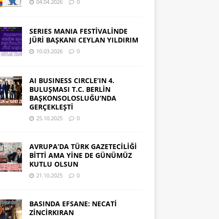
04.04.2026
0
SERIES MANIA FESTİVALİNDE
JÜRİ BAŞKANI CEYLAN YILDIRIM
10.03.2026
0
AI BUSINESS CIRCLE’IN 4.
BULUŞMASI T.C. BERLİN
BAŞKONSOLOSLUĞU’NDA
GERÇEKLEŞTİ
25.10.2025
0
AVRUPA’DA TÜRK GAZETECİLİĞİ
BİTTİ AMA YİNE DE GÜNÜMÜZ
KUTLU OLSUN
21.10.2025
0
BASINDA EFSANE: NECATİ
ZİNCİRKIRAN