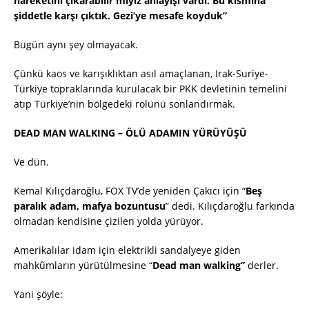
hareketini çıkarabilir miyiz anlayışı vardı. Bu kısmına
şiddetle karşı çıktık. Gezi’ye mesafe koyduk”
Bugün aynı şey olmayacak.
Çünkü kaos ve karışıklıktan asıl amaçlanan, Irak-Suriye-
Türkiye topraklarında kurulacak bir PKK devletinin temelini
atıp Türkiye’nin bölgedeki rolünü sonlandırmak.
DEAD MAN WALKING – ÖLÜ ADAMIN YÜRÜYÜŞÜ
Ve dün.
Kemal Kılıçdaroğlu, FOX TV’de yeniden Çakıcı için “
Beş
paralık adam, mafya bozuntusu
” dedi. Kılıçdaroğlu farkında
olmadan kendisine çizilen yolda yürüyor.
Amerikalılar idam için elektrikli sandalyeye giden
mahkûmların yürütülmesine “
Dead man walking”
derler.
Yani şöyle: