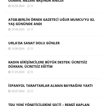
OSMAN, MEZARI BAŞINDA ANILDI
03.09.2024
0
ATGB.BERLİN ÖRNEK GAZETECİ UĞUR MUMCU’YU 82.
YAŞ GÜNÜNDE ANDI
23.08.2024
0
URLA’DA SANAT DOLU GÜNLER
16.08.2024
0
KADIN GİRİŞİMCİLERE BÜYÜK DESTEK: ÜCRETSİZ
DÜKKAN, ÜCRETSİZ EĞİTİM
31.07.2024
0
İSPANYOL TARAFTARLAR ALMAN BAYRAĞINI YAKTI
20.07.2024
0
TDU YENİ YÖNETİCİLERİNİ SEÇTİ – REMZİ KAPLAN