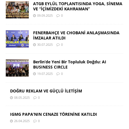
ATGB EYLÜL TOPLANTISINDA YOGA, SİNEMA
VE “İÇİMİZDEKİ KAHRAMAN”
09.09.2025
0
FENERBAHÇE VE CHOBANİ ANLAŞMASINDA
İMZALAR ATILDI
30.07.2025
0
Berlin’de Yeni Bir Topluluk Doğdu: AI
BUSINESS CIRCLE
19.07.2025
0
DOĞRU REKLAM VE GÜÇLÜ İLETİŞİM
08.05.2025
0
IGMG PAPA’NIN CENAZE TÖRENİNE KATILDI
26.04.2025
0