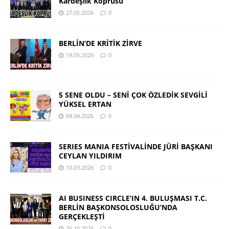
Kardeşlik Köprüsü
27.05.2026
0
BERLİN’DE KRİTİK ZİRVE
19.05.2026
0
5 SENE OLDU – SENİ ÇOK ÖZLEDİK SEVGİLİ
YÜKSEL ERTAN
04.04.2026
0
SERIES MANIA FESTİVALİNDE JÜRİ BAŞKANI
CEYLAN YILDIRIM
10.03.2026
0
AI BUSINESS CIRCLE’IN 4. BULUŞMASI T.C.
BERLİN BAŞKONSOLOSLUĞU’NDA
GERÇEKLEŞTİ
25.10.2025
0