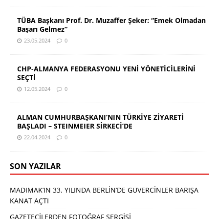
TÜBA Başkanı Prof. Dr. Muzaffer Şeker: “Emek Olmadan
Başarı Gelmez”
23.05.2024
0
CHP-ALMANYA FEDERASYONU YENİ YÖNETİCİLERİNİ
SEÇTİ
12.05.2024
0
ALMAN CUMHURBAŞKANI’NIN TÜRKİYE ZİYARETİ
BAŞLADI – STEINMEIER SİRKECİ’DE
22.04.2024
0
SON YAZILAR
MADIMAK’IN 33. YILINDA BERLİN’DE GÜVERCİNLER BARIŞA
KANAT AÇTI
GAZETECİLERDEN FOTOĞRAF SERGİSİ