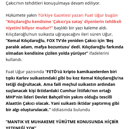
Çakıcı’nın tehditleri konuşulmaya devam ediliyor.
Hükümete yakın
Türkiye Gazetesi yazarı Fuat Uğur bugün
“Kılıçdaroğlu kendisine ‘Çakıcı’ya sataş’ diyenlerin tehlikeli
niyetini biliyor mudur?”
başlıklı bir yazı kaleme aldı.
Kılıçdaroğlu’nun suikasta uğrayacağını ileri süren Uğur,
“Kemal Kılıçdaroğlu, FOX TV’de yeniden Çakıcı için ‘Beş
paralık adam, mafya bozuntusu’ dedi. Kılıçdaroğlu farkında
olmadan kendisine çizilen yolda yürüyor”
ifadelerini
kullandı.
Fuat Uğur yazısında “
FETÖ’cü kripto kamikazelerden biri
tıpkı Karlov suikastındaki gibi bu kez Kemal Kılıçdaroğlu’na
tetiği doğrultacak. Ama faili meçhul suikastın ardından
suçlanacak kişi iktidardaki Cumhur İttifakı’nın ortağı
MHP’nin lideri Devlet Bahçeli’nin yakını olduğu tescilli
Alaattin Çakıcı olacak. Yani suikastı iktidar yaptırmış gibi
bir algı oluşturulacak.”
iddiasında bulundu
“MANTIK VE MUHAKEME YÜRÜTME KONUSUNDA HİÇBİR
YETENEĞİ YOK”