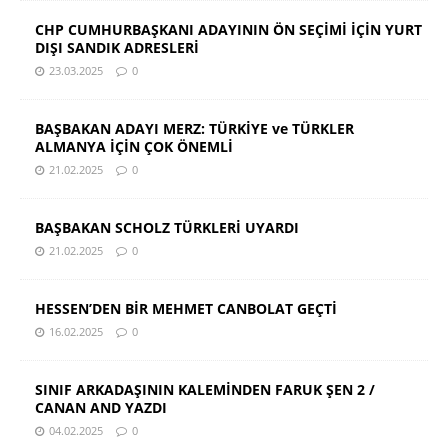
CHP CUMHURBAŞKANI ADAYININ ÖN SEÇİMİ İÇİN YURT
DIŞI SANDIK ADRESLERİ
23.03.2025
0
BAŞBAKAN ADAYI MERZ: TÜRKİYE ve TÜRKLER
ALMANYA İÇİN ÇOK ÖNEMLİ
21.02.2025
0
BAŞBAKAN SCHOLZ TÜRKLERİ UYARDI
21.02.2025
0
HESSEN’DEN BİR MEHMET CANBOLAT GEÇTİ
16.02.2025
0
SINIF ARKADAŞININ KALEMİNDEN FARUK ŞEN 2 /
CANAN AND YAZDI
04.02.2025
0