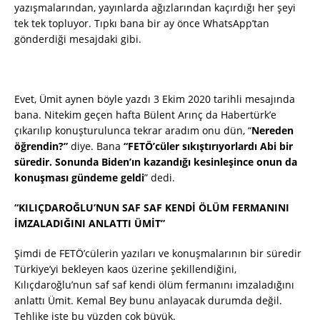
yazışmalarından, yayınlarda ağızlarından kaçırdığı her şeyi
tek tek topluyor. Tıpkı bana bir ay önce WhatsApp’tan
gönderdiği mesajdaki gibi.
Evet, Ümit aynen böyle yazdı 3 Ekim 2020 tarihli mesajında
bana. Nitekim geçen hafta Bülent Arınç da Habertürk’e
çıkarılıp konuşturulunca tekrar aradım onu dün, “
Nereden
öğrendin?”
diye. Bana
“FETÖ’cüler sıkıştırıyorlardı Abi bir
süredir. Sonunda Biden’ın kazandığı kesinleşince onun da
konuşması gündeme geldi
” dedi.
“KILIÇDAROĞLU’NUN SAF SAF KENDİ ÖLÜM FERMANINI
İMZALADIĞINI ANLATTI ÜMİT”
Şimdi de FETÖ’cülerin yazıları ve konuşmalarının bir süredir
Türkiye’yi bekleyen kaos üzerine şekillendiğini,
Kılıçdaroğlu’nun saf saf kendi ölüm fermanını imzaladığını
anlattı Ümit. Kemal Bey bunu anlayacak durumda değil.
Tehlike işte bu yüzden çok büyük.