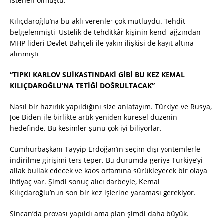
İstenen olmuştu.
Kılıçdaroğlu’na bu aklı verenler çok mutluydu. Tehdit
belgelenmişti. Üstelik de tehditkâr kişinin kendi ağzından
MHP lideri Devlet Bahçeli ile yakın ilişkisi de kayıt altına
alınmıştı.
“TIPKI KARLOV SUİKASTINDAKİ GİBİ BU KEZ KEMAL
KILIÇDAROĞLU’NA TETİĞİ DOĞRULTACAK”
Nasıl bir hazırlık yapıldığını size anlatayım. Türkiye ve Rusya,
Joe Biden ile birlikte artık yeniden küresel düzenin
hedefinde. Bu kesimler şunu çok iyi biliyorlar.
Cumhurbaşkanı Tayyip Erdoğan’ın seçim dışı yöntemlerle
indirilme girişimi ters teper. Bu durumda geriye Türkiye’yi
allak bullak edecek ve kaos ortamına sürükleyecek bir olaya
ihtiyaç var. Şimdi sonuç alıcı darbeyle, Kemal
Kılıçdaroğlu’nun son bir kez işlerine yaraması gerekiyor.
Sincan’da provası yapıldı ama plan şimdi daha büyük.