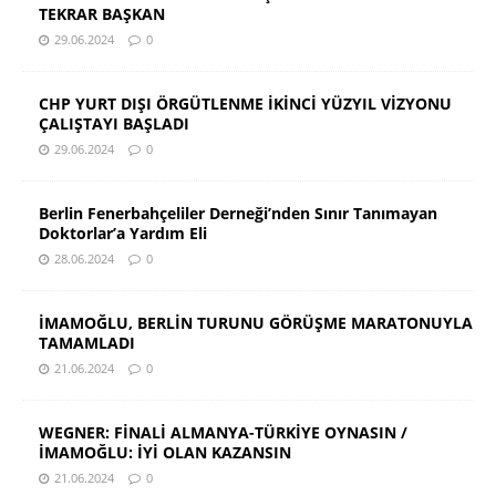
TEKRAR BAŞKAN
29.06.2024
0
CHP YURT DIŞI ÖRGÜTLENME İKİNCİ YÜZYIL VİZYONU
ÇALIŞTAYI BAŞLADI
29.06.2024
0
Berlin Fenerbahçeliler Derneği’nden Sınır Tanımayan
Doktorlar’a Yardım Eli
28.06.2024
0
İMAMOĞLU, BERLİN TURUNU GÖRÜŞME MARATONUYLA
TAMAMLADI
21.06.2024
0
WEGNER: FİNALİ ALMANYA-TÜRKİYE OYNASIN /
İMAMOĞLU: İYİ OLAN KAZANSIN
21.06.2024
0