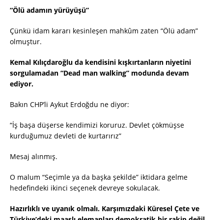
“Ölü adamın yürüyüşü”
Çünkü idam kararı kesinleşen mahkûm zaten “Ölü adam”
olmuştur.
Kemal Kılıçdaroğlu da kendisini kışkırtanların niyetini
sorgulamadan “Dead man walking” modunda devam
ediyor.
Bakın CHP’li Aykut Erdoğdu ne diyor:
“İş başa düşerse kendimizi koruruz. Devlet çökmüşse
kurduğumuz devleti de kurtarırız”
Mesaj alınmış.
O malum “Seçimle ya da başka şekilde” iktidara gelme
hedefindeki ikinci seçenek devreye sokulacak.
Hazırlıklı ve uyanık olmalı. Karşımızdaki Küresel Çete ve
Türkiye’deki maaşlı elemanları demokratik bir rakip değil,