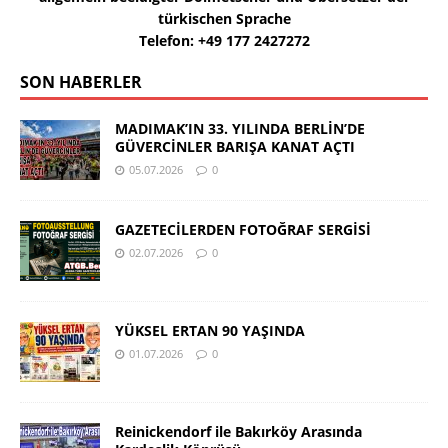
türkischen Sprache
Telefon: +49 177 2427272
SON HABERLER
MADIMAK’IN 33. YILINDA BERLİN’DE
GÜVERCİNLER BARIŞA KANAT AÇTI
05.07.2026
0
GAZETECİLERDEN FOTOĞRAF SERGİSİ
02.07.2026
0
YÜKSEL ERTAN 90 YAŞINDA
01.07.2026
0
Reinickendorf ile Bakırköy Arasında