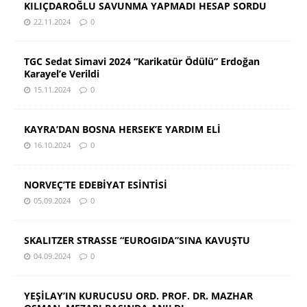
KILIÇDAROĞLU SAVUNMA YAPMADI HESAP SORDU
22.11.2024
0
TGC Sedat Simavi 2024 “Karikatür Ödülü” Erdoğan
Karayel’e Verildi
15.11.2024
0
KAYRA’DAN BOSNA HERSEK’E YARDIM ELİ
16.10.2024
0
NORVEÇ’TE EDEBİYAT ESİNTİSİ
05.09.2024
0
SKALITZER STRASSE “EUROGIDA”SINA KAVUŞTU
04.09.2024
0
YEŞİLAY’IN KURUCUSU ORD. PROF. DR. MAZHAR