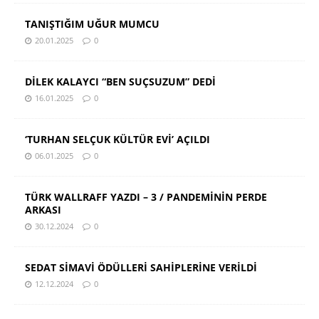
TANIŞTIĞIM UĞUR MUMCU
20.01.2025
0
DİLEK KALAYCI “BEN SUÇSUZUM” DEDİ
16.01.2025
0
‘TURHAN SELÇUK KÜLTÜR EVİ’ AÇILDI
06.01.2025
0
TÜRK WALLRAFF YAZDI – 3 / PANDEMİNİN PERDE
ARKASI
30.12.2024
0
SEDAT SİMAVİ ÖDÜLLERİ SAHİPLERİNE VERİLDİ
12.12.2024
0