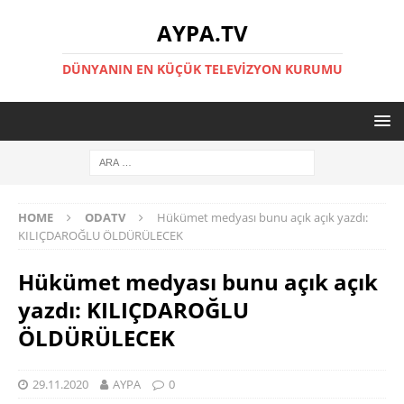
AYPA.TV
DÜNYANIN EN KÜÇÜK TELEVIZYON KURUMU
HOME
ODATV
Hükümet medyası bunu açık açık yazdı:
KILIÇDAROĞLU ÖLDÜRÜLECEK
Hükümet medyası bunu açık açık
yazdı: KILIÇDAROĞLU
ÖLDÜRÜLECEK
29.11.2020
AYPA
0