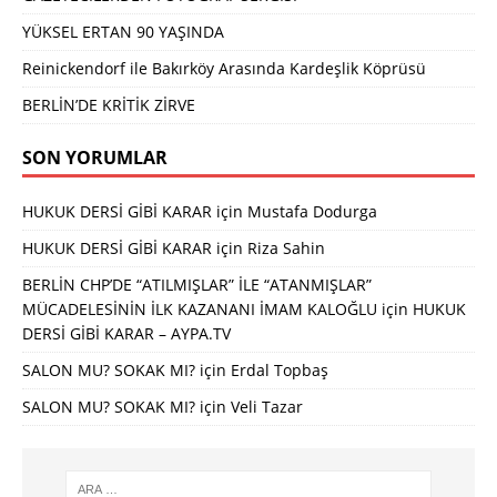
YÜKSEL ERTAN 90 YAŞINDA
Reinickendorf ile Bakırköy Arasında Kardeşlik Köprüsü
BERLİN’DE KRİTİK ZİRVE
SON YORUMLAR
HUKUK DERSİ GİBİ KARAR
için
Mustafa Dodurga
HUKUK DERSİ GİBİ KARAR
için
Riza Sahin
BERLİN CHP’DE “ATILMIŞLAR” İLE “ATANMIŞLAR”
MÜCADELESİNİN İLK KAZANANI İMAM KALOĞLU
için
HUKUK
DERSİ GİBİ KARAR – AYPA.TV
SALON MU? SOKAK MI?
için
Erdal Topbaş
SALON MU? SOKAK MI?
için
Veli Tazar