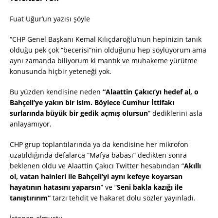
Fuat Uğur’un yazısı şöyle
“CHP Genel Başkanı Kemal Kılıçdaroğlu’nun hepinizin tanık
olduğu pek çok “becerisi”nin olduğunu hep söylüyorum ama
aynı zamanda biliyorum ki mantık ve muhakeme yürütme
konusunda hiçbir yeteneği yok.
Bu yüzden kendisine neden
“Alaattin Çakıcı’yı hedef al, o
Bahçeli’ye yakın bir isim. Böylece Cumhur İttifakı
surlarında büyük bir gedik açmış olursun
” dediklerini asla
anlayamıyor.
CHP grup toplantılarında ya da kendisine her mikrofon
uzatıldığında defalarca “Mafya babası” dedikten sonra
beklenen oldu ve Alaattin Çakıcı Twitter hesabından “
Akıllı
ol, vatan hainleri ile Bahçeli’yi aynı kefeye koyarsan
hayatının hatasını yaparsın
” ve “
Seni bakla kazığı ile
tanıştırırım”
tarzı tehdit ve hakaret dolu sözler yayınladı.