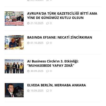
AVRUPA’DA TÜRK GAZETECİLİĞİ BİTTİ AMA
YİNE DE GÜNÜMÜZ KUTLU OLSUN
21.10.2025
0
BASINDA EFSANE: NECATİ ZİNCİRKIRAN
01.10.2025
0
AI Business Circle’ın 3. Etkinliği:
“MUHASEBEDE YAPAY ZEKÂ”
30.09.2025
0
ELVEDA BERLİN, MERHABA ANKARA
19.09.2025
0