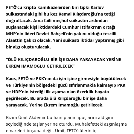
FETÖ’cü kripto kamikazelerden biri tıpkı Karlov
suikastındaki gibi bu kez Kemal Kılıçdaroğlu’na tetiği
doğrultacak. Ama faili meçhul suikastın ardından
suçlanacak kişi iktidardaki Cumhur İttifakı’nın ortağı
MHP’nin lideri Devlet Bahçeli’nin yakını olduğu tescilli
Alaattin Çakıcı olacak. Yani suikastı iktidar yaptırmış gibi
bir algı oluşturulacak.
“ÖLÜ KILIÇDAROĞLU BİR İŞE DAHA YARAYACAK YERİNE
EKREM İMAMOĞLU GETİRİLECEK”
Kaos, FETÖ ve PKK’nın da işin içine girmesiyle büyütülecek
ve Türkiye’nin bölgedeki gücü sıfırlanmakla kalmayıp PKK
ve HDP’nin istediği ilk aşama olan özerklik hayata
geçirilecek. Bu arada ölü Kılıçdaroğlu bir işe daha
yarayacak. Yerine Ekrem İmamoğlu getirilecek.
Bizim Ümit Akdemir bu hain planın ipuçlarını aldığını
söylediğinde taşlar yerine oturdu. Muhalefetteki azgınlaşma
emareleri boşuna değil. Ümit, FETÖ’cülerin iç