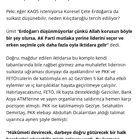
Peki, eğer KAOS isteniyorsa Küresel Çete Erdoğan’a da
suikast düşünebilir, neden Kılıçdaroğlu tercih ediliyor?
Ümit “
Erdoğan’ı düşünmüyorlar çünkü Allah korusun böyle
bir şey olursa, AK Parti mutlaka yerine liderini seçer ve
erken seçimle çok daha fazla oyla iktidara gelir”
dedi.
Doğru, mağdur edilen iktidarsa bu komplo kendi
tabanlarında bile rağbet görmez ama muhalefet liderinin
suikasta uğraması dünyayı da ayaklandırır ve PKK ve
FETÖ’cülerin de katılımıyla en az Gezi’den 5 kat daha etkili
eylemler ve iç karışıklıklar hayata geçirilmeye çalışılır.
Hatırlayacaksınız, FETÖ, ilk başta desteklediği Geziciler, Bank
Asya ATM’lerine ve yayın organlarına saldırınca hemen karşı
pozisyon almıştı. PKK ise katılmamıştı Gezi’ye. Selahattin
Demirtaş, PKK elebaşı Abdullah Öcalan’dan aldığı talimat
uyarınca aynen şöyle demişti:
“Hükûmeti devirecek, darbeye doğru götürecek bir halk