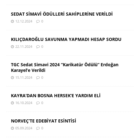
SEDAT SİMAVİ ÖDÜLLERİ SAHİPLERİNE VERİLDİ
12.12.2024
0
KILIÇDAROĞLU SAVUNMA YAPMADI HESAP SORDU
22.11.2024
0
TGC Sedat Simavi 2024 “Karikatür Ödülü” Erdoğan
Karayel’e Verildi
15.11.2024
0
KAYRA’DAN BOSNA HERSEK’E YARDIM ELİ
16.10.2024
0
NORVEÇ’TE EDEBİYAT ESİNTİSİ
05.09.2024
0