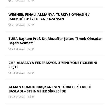
21.06.2024
0
WEGNER: FİNALİ ALMANYA-TÜRKİYE OYNASIN /
İMAMOĞLU: İYİ OLAN KAZANSIN
21.06.2024
0
TÜBA Başkanı Prof. Dr. Muzaffer Şeker: “Emek Olmadan
Başarı Gelmez”
23.05.2024
0
CHP-ALMANYA FEDERASYONU YENİ YÖNETİCİLERİNİ
SEÇTİ
12.05.2024
0
ALMAN CUMHURBAŞKANI’NIN TÜRKİYE ZİYARETİ
BAŞLADI – STEINMEIER SİRKECİ’DE
22.04.2024
0