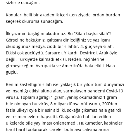
sizlerle olacağım.
Konuları belli bir akademik içerikten ziyade, ordan burdan
seçerek okuruma sunacağım.
İlk yazımın başlığını okudunuz. Bu “Silah başka silah”!
Görseline baktığınız, ışıltısını dinlediğiniz ve yazılışını
okuduğunuz medya, ciddi bir silahtır. 4. güç veya silah.
Etkisi çok güçlüydü. Sarsardı. Yıkardı. Devirirdi. Artık öyle
değil. Türkiye’de kalmadı etkisi. Neden, niçinlerine
girmeyeceğim. Avrupa’da ve Amerika’da hala etkili. Hala
güçlü.
Benim kastettiğim silah ise, yaklaşık bir yıldır tüm dünyamızı
ve insanlığı etkisi altına alan, sarmalayan pandemi Covid-19
virüsü. Toplam ağırlığı 1 gram, yanlış okumadınız 1 gram
bile olmayan bu virüs, 8 milyar dünya nüfusunu, 200’den
fazla ülkeyi öyle bir esir aldı ki, sokağa çıkamaz hale getirdi
ve resmen evlere hapsetti. Olağanüstü hal ilan edilen
ülkelerde bile yayılması önlenemedi. Hükümetler, kabineler
harıl harıl toplanarak, çareler bulmaya çalışmalarına