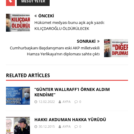
MESUT YETER
ÖNCEKI
Hükümet medyası bunu açık açık yazdı:
KILIÇDAROĞLU ÖLDÜRÜLECEK
SONRAKI
Cumhurbaşkanı Başdanışmanı eski AKP milletvekili
Hamza Yerlikaya’nın diploması sahte çıktı
RELATED ARTICLES
“GÜNTER WALLRAFF’I ÖRNEK ALDIM
KENDİME”
12.02.2022
AYPA
0
HAKKI AKDUMAN HAKKA YÜRÜDÜ
30.12.2015
AYPA
0