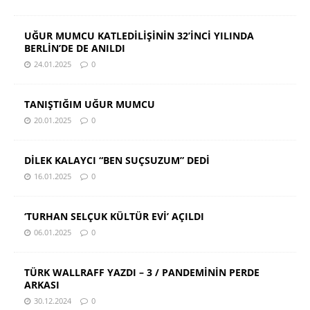
UĞUR MUMCU KATLEDİLİŞİNİN 32’İNCİ YILINDA
BERLİN’DE DE ANILDI
24.01.2025
0
TANIŞTIĞIM UĞUR MUMCU
20.01.2025
0
DİLEK KALAYCI “BEN SUÇSUZUM” DEDİ
16.01.2025
0
‘TURHAN SELÇUK KÜLTÜR EVİ’ AÇILDI
06.01.2025
0
TÜRK WALLRAFF YAZDI – 3 / PANDEMİNİN PERDE
ARKASI
30.12.2024
0