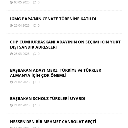
08.05.2025
0
IGMG PAPA’NIN CENAZE TÖRENİNE KATILDI
26.04.2025
0
CHP CUMHURBAŞKANI ADAYININ ÖN SEÇİMİ İÇİN YURT
DIŞI SANDIK ADRESLERİ
23.03.2025
0
BAŞBAKAN ADAYI MERZ: TÜRKİYE ve TÜRKLER
ALMANYA İÇİN ÇOK ÖNEMLİ
21.02.2025
0
BAŞBAKAN SCHOLZ TÜRKLERİ UYARDI
21.02.2025
0
HESSEN’DEN BİR MEHMET CANBOLAT GEÇTİ