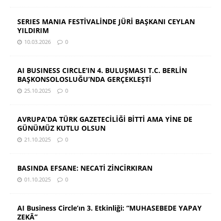
SERIES MANIA FESTİVALİNDE JÜRİ BAŞKANI CEYLAN
YILDIRIM
10.03.2026
0
AI BUSINESS CIRCLE’IN 4. BULUŞMASI T.C. BERLİN
BAŞKONSOLOSLUĞU’NDA GERÇEKLEŞTİ
25.10.2025
0
AVRUPA’DA TÜRK GAZETECİLİĞİ BİTTİ AMA YİNE DE
GÜNÜMÜZ KUTLU OLSUN
21.10.2025
0
BASINDA EFSANE: NECATİ ZİNCİRKIRAN
01.10.2025
0
AI Business Circle’ın 3. Etkinliği: “MUHASEBEDE YAPAY
ZEKÂ”