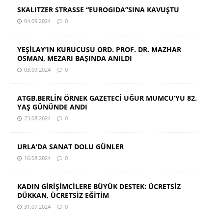
SKALITZER STRASSE “EUROGIDA”SINA KAVUŞTU
04.09.2024
0
YEŞİLAY’IN KURUCUSU ORD. PROF. DR. MAZHAR
OSMAN, MEZARI BAŞINDA ANILDI
03.09.2024
0
ATGB.BERLİN ÖRNEK GAZETECİ UĞUR MUMCU’YU 82.
YAŞ GÜNÜNDE ANDI
23.08.2024
0
URLA’DA SANAT DOLU GÜNLER
16.08.2024
0
KADIN GİRİŞİMCİLERE BÜYÜK DESTEK: ÜCRETSİZ
DÜKKAN, ÜCRETSİZ EĞİTİM
31.07.2024
0