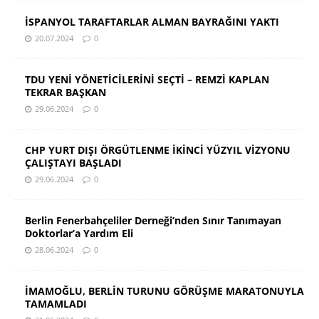
İSPANYOL TARAFTARLAR ALMAN BAYRAĞINI YAKTI
20.07.2024
0
TDU YENİ YÖNETİCİLERİNİ SEÇTİ – REMZİ KAPLAN
TEKRAR BAŞKAN
29.06.2024
0
CHP YURT DIŞI ÖRGÜTLENME İKİNCİ YÜZYIL VİZYONU
ÇALIŞTAYI BAŞLADI
29.06.2024
0
Berlin Fenerbahçeliler Derneği’nden Sınır Tanımayan
Doktorlar’a Yardım Eli
28.06.2024
0
İMAMOĞLU, BERLİN TURUNU GÖRÜŞME MARATONUYLA
TAMAMLADI