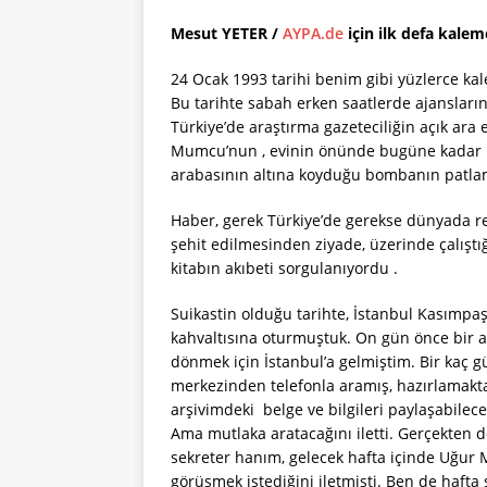
Mesut YETER /
AYPA.de
için ilk defa kalem
24 Ocak 1993 tarihi benim gibi yüzlerce kal
Bu tarihte sabah erken saatlerde ajansları
Türkiye’de araştırma gazeteciliğin açık ara
Mumcu’nun , evinin önünde bugüne kadar hal
arabasının altına koyduğu bombanın patlam
Haber, gerek Türkiye’de gerekse dünyada 
şehit edilmesinden ziyade, üzerinde çalışt
kitabın akıbeti sorgulanıyordu .
Suikastin olduğu tarihte, İstanbul Kasım
kahvaltısına oturmuştuk. On gün önce bir ay
dönmek için İstanbul’a gelmiştim. Bir kaç 
merkezinden telefonla aramış, hazırlamakta
arşivimdeki belge ve bilgileri paylaşabilec
Ama mutlaka aratacağını iletti. Gerçekten d
sekreter hanım, gelecek hafta içinde Uğur
görüşmek istediğini iletmişti. Ben de hafta