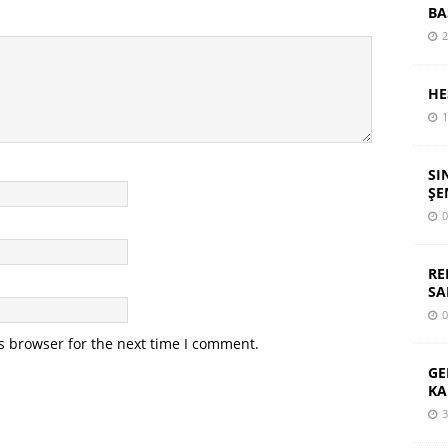
BA
2
HE
1
SI
ŞE
0
RE
SA
0
s browser for the next time I comment.
GE
KA
3