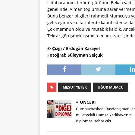
istihbaratının, terör örgütünün Bekaa vadi
genelinde, Alman toplumuna zarar vermemele
Buna benzer bilgileri rahmetli Mumcu’ya ver
geleceğimi ve o tarihlerde kabul ederse da
Çok memnun oldu ve mutabık kaldık. Ancak, 
Tekrar görüşmek kısmet olmadı. Nur içind
© Çizgi / Erdoğan Karayel
Fotoğraf: Süleyman Selçuk
MESUT YETER
UĞUR MUMCU
ÖNCEKI
Cumhurbaşkanı Başdanışmanı es
milletvekili Hamza Yerlikaya’nın
diploması sahte çıktı