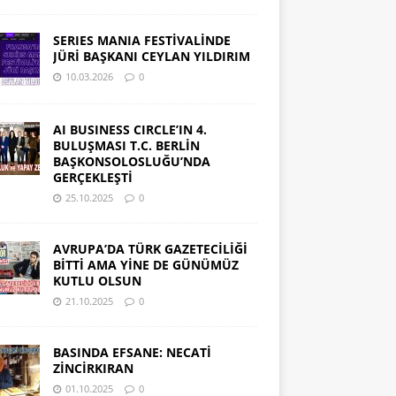
SERIES MANIA FESTİVALİNDE
JÜRİ BAŞKANI CEYLAN YILDIRIM
10.03.2026
0
AI BUSINESS CIRCLE’IN 4.
BULUŞMASI T.C. BERLİN
BAŞKONSOLOSLUĞU’NDA
GERÇEKLEŞTİ
25.10.2025
0
AVRUPA’DA TÜRK GAZETECİLİĞİ
BİTTİ AMA YİNE DE GÜNÜMÜZ
KUTLU OLSUN
21.10.2025
0
BASINDA EFSANE: NECATİ
ZİNCİRKIRAN
01.10.2025
0