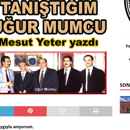
Ye
SON
Saygıyla anıyorum.