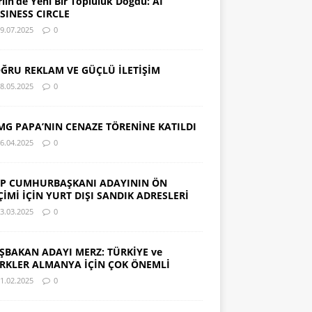
rlin’de Yeni Bir Topluluk Doğdu: AI
SINESS CIRCLE
9.07.2025
0
ĞRU REKLAM VE GÜÇLÜ İLETİŞİM
8.05.2025
0
MG PAPA’NIN CENAZE TÖRENİNE KATILDI
6.04.2025
0
P CUMHURBAŞKANI ADAYININ ÖN
ÇİMİ İÇİN YURT DIŞI SANDIK ADRESLERİ
3.03.2025
0
ŞBAKAN ADAYI MERZ: TÜRKİYE ve
RKLER ALMANYA İÇİN ÇOK ÖNEMLİ
1.02.2025
0