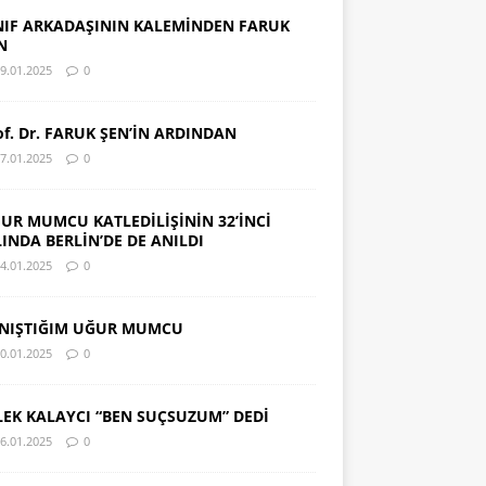
NIF ARKADAŞININ KALEMİNDEN FARUK
N
9.01.2025
0
of. Dr. FARUK ŞEN’İN ARDINDAN
7.01.2025
0
UR MUMCU KATLEDİLİŞİNİN 32’İNCİ
LINDA BERLİN’DE DE ANILDI
4.01.2025
0
NIŞTIĞIM UĞUR MUMCU
0.01.2025
0
LEK KALAYCI “BEN SUÇSUZUM” DEDİ
6.01.2025
0