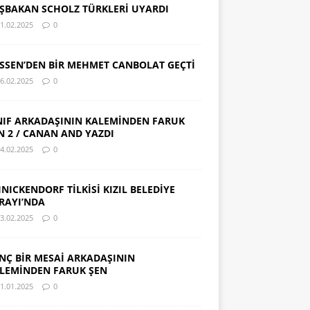
ŞBAKAN SCHOLZ TÜRKLERİ UYARDI
1.02.2025
0
SSEN’DEN BİR MEHMET CANBOLAT GEÇTİ
6.02.2025
0
NIF ARKADAŞININ KALEMİNDEN FARUK
N 2 / CANAN AND YAZDI
4.02.2025
0
INICKENDORF TİLKİSİ KIZIL BELEDİYE
RAYI’NDA
3.02.2025
0
NÇ BİR MESAİ ARKADAŞININ
LEMİNDEN FARUK ŞEN
1.01.2025
0