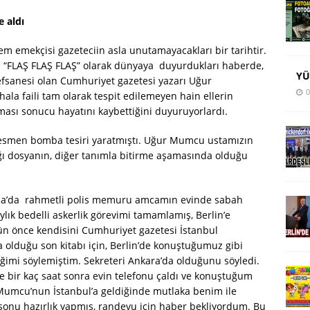
e aldı
em emekçisi gazeteciin asla unutamayacakları bir tarihtir.
n “FLAŞ FLAŞ FLAŞ” olarak dünyaya duyurdukları haberde,
YÜ
 efsanesi olan Cumhuriyet gazetesi yazarı Uğur
0
a faili tam olarak tespit edilemeyen hain ellerin
ası sonucu hayatını kaybettiğini duyuruyorlardı.
resmen bomba tesiri yaratmıştı. Uğur Mumcu ustamızın
ığı dosyanın, diğer tanımla bitirme aşamasında olduğu
paşa’da rahmetli polis memuru amcamın evinde sabah
lık bedelli askerlik görevimi tamamlamış, Berlin’e
gün önce kendisini Cumhuriyet gazetesi İstanbul
 olduğu son kitabı için, Berlin’de konuştuğumuz gibi
eğimi söylemiştim. Sekreteri Ankara’da olduğunu söyledi.
e bir kaç saat sonra evin telefonu çaldı ve konuştuğum
 Mumcu’nun İstanbul’a geldiğinde mutlaka benim ile
 sonu hazırlık yapmış, randevu için haber bekliyordum. Bu