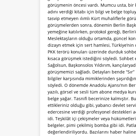
görüşmenin öncesi vardı. Mumcu usta, bir k
adını verdiği kitabı için bilgi ve belge topl
tasvip etmeyen ılımlı Kürt muhaliflerle gör
görüşmelerden sonra, dönemin Berlin Başk
yemeğine katılırken, protokol gereği, Berli
Meslektaşların olduğu ortamda, güncel konu
dizayn etmek için sert hamlesi, Türkiye’nin
PKK terörü konuları üzerinde durduk sohb
kısaca görüşmek istediğini söyledi. Sohbet 
Sağolsun, Başkonsolos Yıldırım, kançılaryad
görüşmemizi sağladı. Detayları bende “Sır”
bilgiler karşısında mimiklerinden şaşırdığın
söyledi. O dönemde Anadolu Ajansı’nın Berli
yazılı, görsel ve sesli tüm abone medya kur
belge yağar. Tasnifi becerinize kalmıştır. 
ettikleriniz olduğu gibi, yabancı devlet ser
edercesine verdiği profesyonel destekleri a
idi. Teşkilât içi çekişmeler veya hükümetlerini
belgeler, pimi çekilmiş bomba gibi idi. Patla
değerlendiriliyordu. Bazılarını haber hal