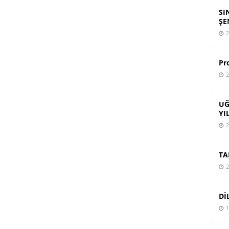
SI
ŞE
2
Pr
2
UĞ
YI
2
TA
2
Dİ
1