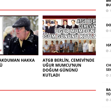
Be
BU
1
DO
0
IG
2
 AKDUMAN HAKKA
ATGB BERLİN, CEMEVİ’NDE
Ü
UĞUR MUMCU’NUN
CH
SE
DOĞUM GÜNÜNÜ
KUTLADI
2
BA
TÜ
2