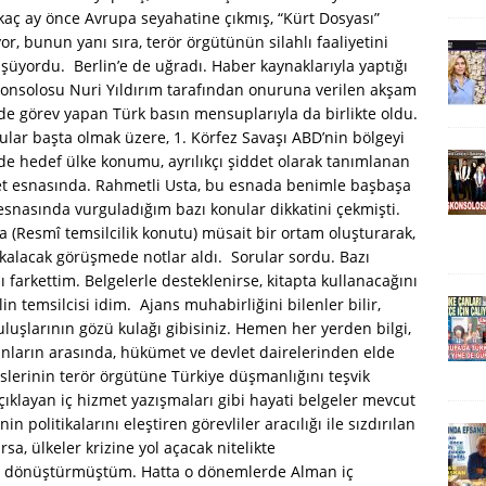
aç ay önce Avrupa seyahatine çıkmış, “Kürt Dosyası”
uyor, bunun yanı sıra, terör örgütünün silahlı faaliyetini
üşüyordu. Berlin’e de uğradı. Haber kaynaklarıyla yaptığı
onsolosu Nuri Yıldırım tarafından onuruna verilen akşam
n’de görev yapan Türk basın mensuplarıyla da birlikte oldu.
lar başta olmak üzere, 1. Körfez Savaşı ABD’nin bölgeyi
 de hedef ülke konumu, ayrılıkçı şiddet olarak tanımlanan
et esnasında. Rahmetli Usta, bu esnada benimle başbaşa
esnasında vurguladığım bazı konular dikkatini çekmişti.
a (Resmî temsilcilik konutu) müsait bir ortam oluşturarak,
 kalacak görüşmede notlar aldı. Sorular sordu. Bazı
ı farkettim. Belgelerle desteklenirse, kitapta kullanacağını
n temsilcisi idim. Ajans muhabirliğini bilenler bilir,
uluşlarının gözü kulağı gibisiniz. Hemen her yerden bilgi,
Bunların arasında, hükümet ve devlet dairelerinden elde
vislerinin terör örgütüne Türkiye düşmanlığını teşvik
çıklayan iç hizmet yazışmaları gibi hayati belgeler mevcut
n politikalarını eleştiren görevliler aracılığı ile sızdırılan
rsa, ülkeler krizine yol açacak nitelikte
ine dönüştürmüştüm. Hatta o dönemlerde Alman iç